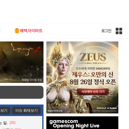
혜택.아이마트
로그인
인
벤
전
체
사
이
트
맵
제보기
이슈 화제보기
인
 일.
[25]
벤
배