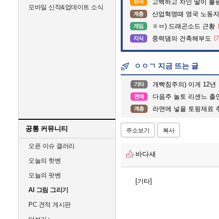
고백하고 차인 딸이 불
유머
모바일 신작&업데이트 소식
산업혁명때 영국 노동자
계층
ㅎㅂ) 드래곤소드 근황
게임
중력댐의 건축해부도
[7
지식
ㅇㅇㄱ 지금 뜨는 글
개빡침주의) 이게 12년
기타
다음주 놀토 리센느 출연.
연예
라면에 넣을 토핑재료
계층
공통 커뮤니티
주소보기
복사
오픈 이슈 갤러리
바다새
오늘의 핫벤
오늘의 팟벤
[기타]
AI 그림 그리기
PC 견적 게시판