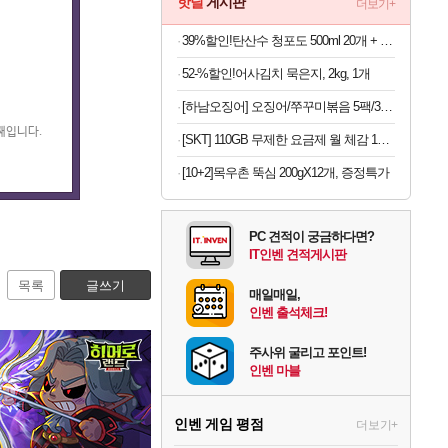
핫딜
게시판
더보기+
39%할인!탄산수 청포도 500ml 20개 + 레몬 500ml 20개, 40개
52-%할인!어사김치 묵은지, 2kg, 1개
[하남오징어] 오징어/쭈꾸미볶음 5팩/3팩 (보통맛/매운맛)(딜)
일째입니다.
[SKT] 110GB 무제한 요금제 월 체감 15,000원 | 약정 없음 + 첫 달 전액 환급 + 티빙 무료 + 2만 추가 지급(첫 달)
[10+2]목우촌 뚝심 200gX12개, 증정특가
PC 견적이 궁금하다면?
IT인벤 견적게시판
목록
글쓰기
매일매일,
인벤 출석체크!
주사위 굴리고 포인트!
인벤 마블
인벤 게임 평점
더보기+