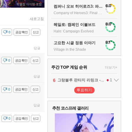
6.0
컴퍼니 오브 히어로즈3: 파이널 스탠드
Company of Heroes3: Final stand
새로고침
8.0
헤일로: 캠페인 이볼브드
Halo: Campaign Evolved
감
0
공감 확인
신고
8.1
고요한 시골 정원 이야기
답글
Village in the Shade
감
0
공감 확인
신고
주간 TOP 게임 순위
더보기+
답글
1
2
3
4
5
6
팰월드
프로야구스피리츠2026
드래곤소드 : 어웨이크닝
블라인드 삼국
어쌔신 크리드: 블랙 플래그 리싱크드
그랑블루 판타지 리링크 - 엔드리스 라그나로크
1
2
2
1
1
감
0
공감 확인
신고
투표하기
7
리듬 천국 미라클 스타즈
2
답글
추천 코스프레 갤러리
8
헤일로: 캠페인 이볼브드
2
감
0
공감 확인
신고