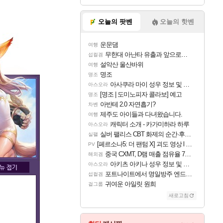
오늘의 팟벤
오늘의 핫벤
운문댐
여행
무한대 아난타 유출과 앞으로의 예상 (루머)
섭컬겜
설악산 울산바위
여행
명조
명조
아사쿠라 마이 성우 정보 및 주요 필모
아스오라
[명조 | 도미노피자 콜라보] 예고
명조
아반테 2.0 자연흡기?
차벤
제주도 아이들과 다녀왔습니다.
여행
캐릭터 소개 - 카가미하라 하루
아스오라
실버 팰리스 CBT 화제의 순간·후기 모음
실팰
[페르소나5: 더 팬텀 X] 괴도 영상 l 타카마키 안·댄싱 스타
PV
중국 CXMT, D램 매출 점유율 7%…글로벌 4위로 부상
해외겜
아키츠 아키나 성우 정보 및 주요 필모
아스오라
포트나이트에서 명일방주 엔드필드 [펠리카] 판매 예정
섭컬겜
귀여운 아일릿 원희
걸그룹
새로고침