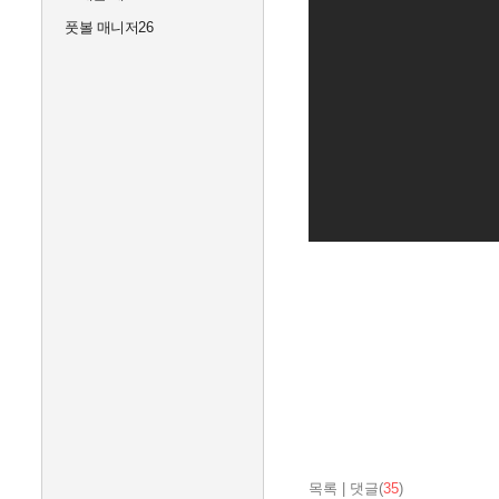
풋볼 매니저26
목록
|
댓글(
35
)