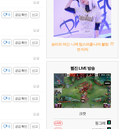
9
캡틴 츠바사 2 월드 파이터즈
답글
감
0
공감 확인
신고
10
레고 배트맨: 레거시 오브 더 다크 나이트
답글
감
0
공감 확인
신고
승리의 여신: 니케 팀스파클-나야 블랑: 77
번 타자
답글
웹진 LIVE 방송
감
0
공감 확인
신고
답글
감
0
공감 확인
신고
크캣
답글
둥그레
LIVE
감
0
공감 확인
신고