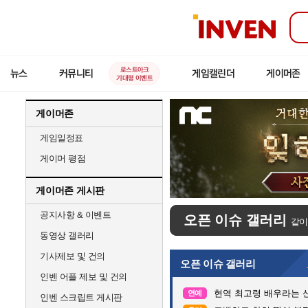
인
벤
로스트아크
뉴스
커뮤니티
게임캘린더
게이머존
기대평 이벤트
게이머존
게임일정표
게이머 평점
게이머존 게시판
공지사항 & 이벤트
오픈 이슈 갤러리
같이
동영상 갤러리
기사제보 및 건의
오픈 이슈 갤러리
인벤 어플 제보 및 건의
현역 최고령 배우라는 신
연예
인벤 스크립트 게시판