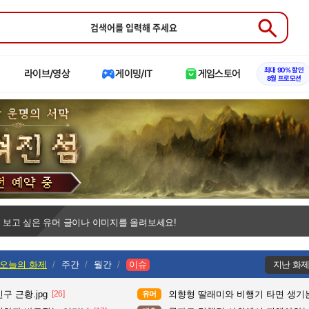
Submit
최대 90% 할인
라이브/영상
게이밍/IT
게임스토어
8월 프로모션
 보고 싶은 유머 글이나 이미지를 올려보세요!
오늘의 화제
주간
월간
이슈
지난 화
구 근황.jpg
[26]
외향형 딸래미와 비행기 타면 생기는
유머