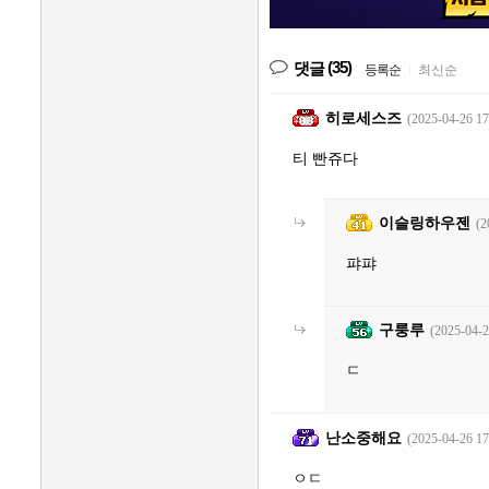
(35)
댓글
등록순
|
최신순
히로세스즈
(2025-04-26 17
티 빤쥬다
이슬링하우젠
(2
퍄퍄
구룽루
(2025-04-2
ㄷ
난소중해요
(2025-04-26 17
ㅇㄷ