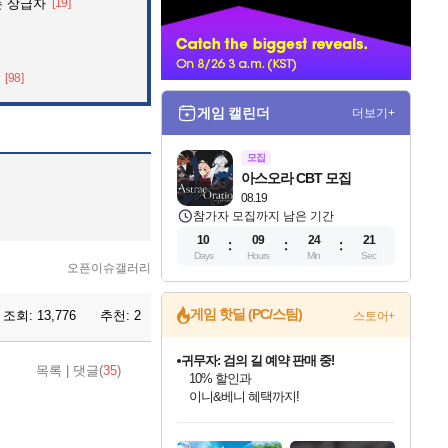
는 상급자
[19]
너
[98]
게임 캘린더
더보기+
모집
아스오라 CBT 모집
08.19
참가자 모집까지 남은 기간
10
09
24
20
Days
Hours
Min
Sec
오픈이슈갤러리
게임 핫딜 (PC/스팀)
조회:
13,776
추천:
2
스토어+
귀무자: 검의 길 예약 판매 중!
10% 할인과
이니&베니 혜택까지!
목록
|
댓글(
35
)
비스트 오브 리인카네이션 정식 출시!
게임프릭 신작 IP
네이버 혜택가와 함께 예약하세요!
인벤게임즈 8월 특별 할인!
드래곤소드: 어웨이크닝 입점!
문명 7 특별 할인!
마블 투혼 파이팅 소울즈 정식출시!
커세어 코브 출시 기념 할인!
더 렐릭 퍼스트 가디언 정식 출시
베데스다 40주년 기념 할인 중!
캡콤 프렌차이즈 할인 진행 중!
캡콤 일부 상품 상시 할인
스타워즈 은하계 레이서
로블록스 기프트 카드 공식 입점
인기 퍼블리셔 모음!
스팀으로 만나는 드래곤소드!
조선&고려 DLC 출시 예정
마블 히어로 총 출동&화려한 격투!
해적'섬'을 발전시키자!
설화x하드코어 액션!
베데스다의 명작들을
몬헌, 바하 등 인기 IP를
몬헌 와일즈 & 드래곤즈 도그마2
인벤게임즈에서 10% 추가 적립
Robux를 가장 안전하고