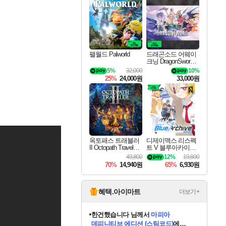
최대 90% 할인가를 만나보세요!
네이버혜택과 함께 만나보세요!
50%할인&추가 적립까지!
네이버 포인트 혜택까지!
할인&네이버혜택으로 만나보세요!
네이버페이 혜택과 만나보세요!
40주년 프로모션으로 만나보세요!
할인가에 만나보세요!
일부 에디션 상시 할인!
혜택으로 예약 판매 중
편안하게 충전하세요
팰월드 Palworld
드래곤소드 어웨이
크닝 DragonSword A
wakening
5%
32,000
10%
25%
24,000원
33,000원
옥토패스 트래블러
디제이맥스 리스펙
II Octopath Traveler I
트 V 블루아카이브
I
팩 DJMAX RESPE
49,800
12%
19,800
CT V Blue Archive P
70%
14,940원
65%
6,930원
ack DLC
혜택.아이마트
더보기+
한건했습니다
님께서
마피아
데피니티브 에디션 (스팀코드)
에