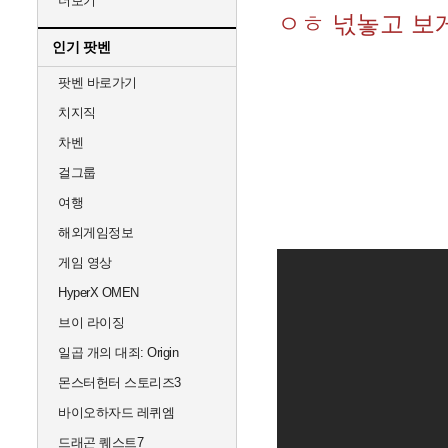
더보기
ㅇㅎ 넋놓고 보게
인기 팟벤
팟벤 바로가기
치지직
차벤
걸그룹
여행
해외게임정보
게임 영상
HyperX OMEN
브이 라이징
일곱 개의 대죄: Origin
몬스터헌터 스토리즈3
바이오하자드 레퀴엠
드래곤 퀘스트7