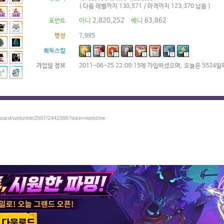
( 다음 레벨까지 130,571 / 마격까지 123,370 남음 )
이니
2,820,252
베니
63,862
포인트
명성
7,995
획득스킬
5
10
5
1
5
1
1
가입일 정보
2011-06-25 22:09:15에 가입하셨으며, 오늘은 5524
/board/webzine/2097/2442395?iskin=webzine