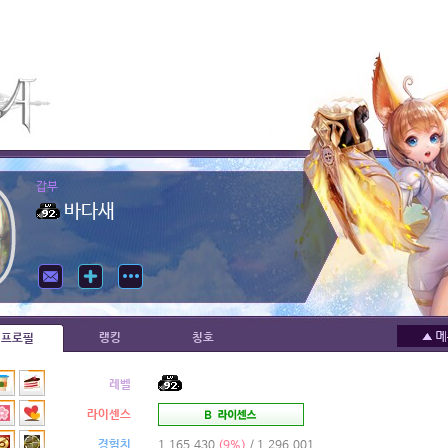
갑부
바다새
랭킹
칭호
프로필
레벨
라이센스
경험치
1,165,430
(9%)
/ 1,296,001