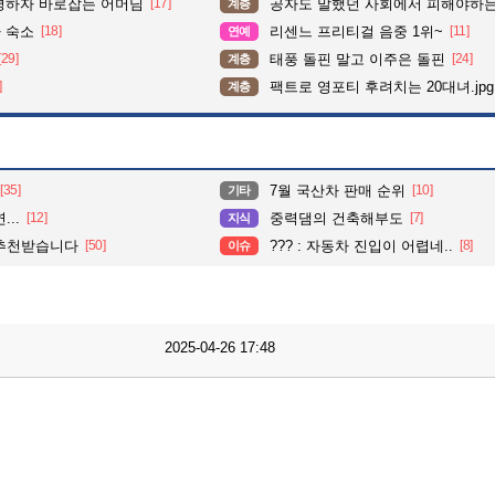
평하자 바로잡는 어머님
[17]
공자도 말했던 사회에서 피해야하
계층
 숙소
[18]
리센느 프리티걸 음중 1위~
[11]
연예
[29]
태풍 돌핀 말고 이주은 돌핀
[24]
계층
]
팩트로 영포티 후려치는 20대녀.jpg
계층
[35]
7월 국산차 판매 순위
[10]
기타
..
[12]
중력댐의 건축해부도
[7]
지식
 추천받습니다
[50]
??? : 자동차 진입이 어렵네..
[8]
이슈
2025-04-26 17:48