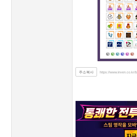
주소복사
https://www.inven.co.kr