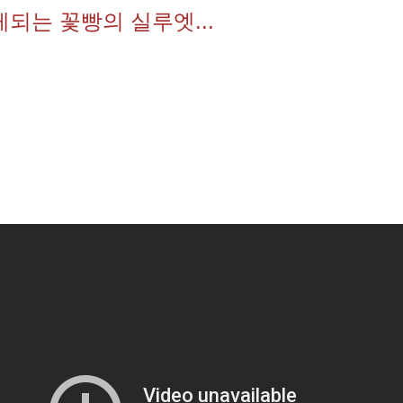
되는 꽃빵의 실루엣...