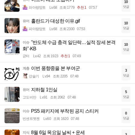
10
댓글
파아랑망토
Lv.68
조회 1779
추천 1
07:57
홀란드가 대성한 이유.gif
유머
10
댓글
파아랑망토
Lv.68
조회 2300
07:53
"반도체 수급 충격 일단락…실적 장세 본격
이슈
10
화"-KB
댓글
균터
Lv.42
조회 1923
추천 1
07:49
이번 풍향중을 본 부여군
계층
3
댓글
강슬기
Lv.94
조회 2205
07:48
지하철 1인실
유머
5
댓글
고도비만
Lv.91
조회 2062
07:48
PS5 패키지에 부착된 공지 스티커
이슈
0
댓글
빈센트멧젠
Lv.60
조회 1620
07:48
8월 6일 목요일 날씨 + 운세
지식
3