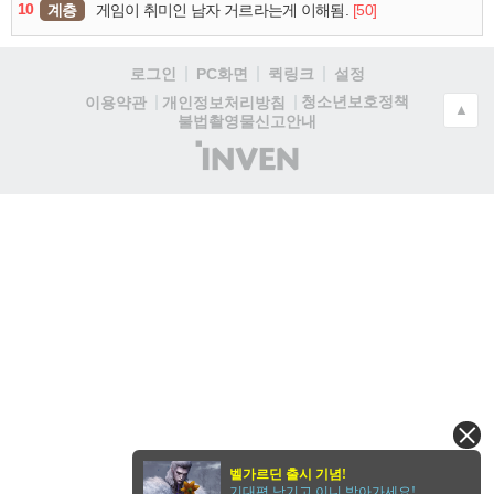
10
계층
[50]
게임이 취미인 남자 거르라는게 이해됨.
로그인
PC화면
퀵링크
설정
청소년보호정책
이용약관
개인정보처리방침
▲
불법촬영물신고안내
(주)
인
벤
벨가르딘 출시 기념!
기대평 남기고 이니 받아가세요!