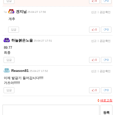
답글
8
0
겐지님
25-04-27 17:56
신고
|
공감 확인
개추
답글
0
0
하늘붉은노을
25-04-27 17:51
신고
|
공감 확인
89.77
최종
답글
0
0
Reason81
25-04-27 17:52
신고
|
공감 확인
이제 밭갈기 들어갑시다!!!!
가즈아!!!!!!
답글
0
0
새로고침
등록