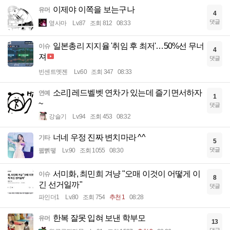
이제야 이쪽을 보는구나
유머
4
댓글
옆사마
Lv.87
조회 812
08:33
일본총리 지지율 '취임 후 최저'…50%선 무너
이슈
4
져
댓글
빈센트멧젠
Lv.60
조회 347
08:33
소리] 레드벨벳 연차가 있는데 즐기면서하자
연예
1
~
댓글
강슬기
Lv.94
조회 453
08:32
너네 우정 진짜 변치마라 ^^
기타
5
댓글
꿻뻵뗗
Lv.90
조회 1055
08:30
서미화, 최민희 겨냥 "오매 이것이 어떻게 이
이슈
8
긴 선거일까"
댓글
파인더1
Lv.80
조회 754
추천 1
08:28
한복 잘못 입혀 보낸 학부모
유머
13
댓글