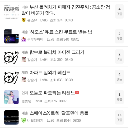
부산 돌려차기 피해자 김진주씨 : 공소장 검
이슈
4
찰이 바꾼거 맞다.
댓글
풀소유
Lv.86
조회 374
08:43
'히오스' 유료 스킨 무료로 받는 법
계층
2
댓글
두부두꺼비
Lv.78
조회 340
08:41
함수로 블리치 아이젠 그리기
계층
2
댓글
강슬기
Lv.94
조회 360
08:40
아파트 실외기 레전드
계층
4
댓글
강슬기
Lv.94
조회 638
08:39
오늘도 파묘되는 리센느
연예
1
댓글
꿻뻵뗗
Lv.90
조회 376
08:37
스페이스X 로켓, 달표면에 충돌
계층
13
댓글
너빨갱이지
Lv.86
조회 1044
08:36