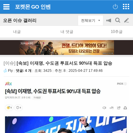
포켓몬 GO
인벤
오픈 이슈 갤러리
전체보기
공
검
글
지
색
내글
내 댓글
10추글
on/off
쓰
기
[이슈]
[속보] 이재명, 수도권 투표서도 90%대 득표 압승
Fly
댓글: 4 개
조회:
3425
추천:
8
2025-04-27 17:49:46