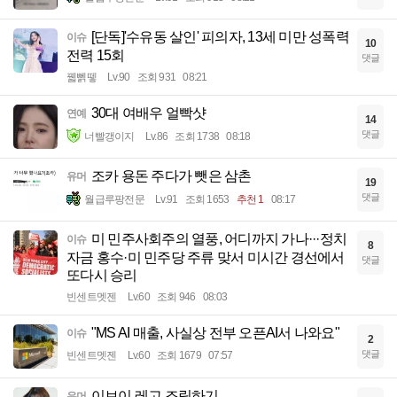
[단독]'수유동 살인' 피의자, 13세 미만 성폭력
이슈
10
전력 15회
댓글
꿻뻵뗗
Lv.90
조회 931
08:21
30대 여배우 얼빡샷
연예
14
댓글
너빨갱이지
Lv.86
조회 1738
08:18
조카 용돈 주다가 뺏은 삼촌
유머
19
댓글
월급루팡전문
Lv.91
조회 1653
추천 1
08:17
미 민주사회주의 열풍, 어디까지 가나···정치
이슈
8
자금 홍수·미 민주당 주류 맞서 미시간 경선에서
댓글
또다시 승리
빈센트멧젠
Lv.60
조회 946
08:03
"MS AI 매출, 사실상 전부 오픈AI서 나와요"
이슈
2
댓글
빈센트멧젠
Lv.60
조회 1679
07:57
이브이 레고 조립하기
유머