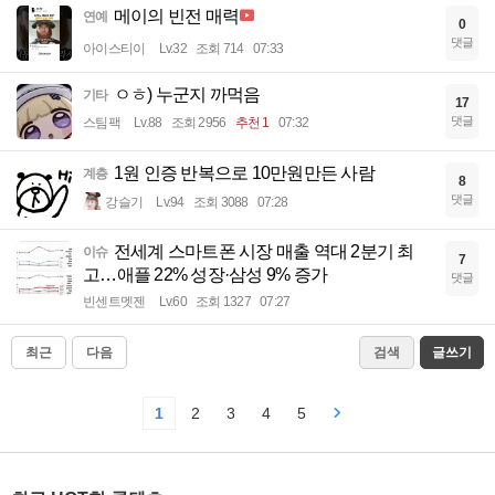
메이의 빈전 매력
연예
0
댓글
아이스티이
Lv.32
조회 714
07:33
ㅇㅎ) 누군지 까먹음
기타
17
댓글
스팀팩
Lv.88
조회 2956
추천 1
07:32
1원 인증 반복으로 10만원만든 사람
계층
8
댓글
강슬기
Lv.94
조회 3088
07:28
전세계 스마트폰 시장 매출 역대 2분기 최
이슈
7
고…애플 22% 성장·삼성 9% 증가
댓글
빈센트멧젠
Lv.60
조회 1327
07:27
최근
다음
검색
글쓰기
1
2
3
4
5