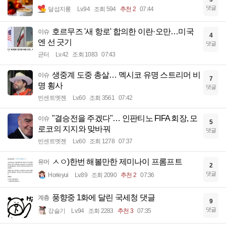
댓글
달섭지롱
Lv.94
조회 594
추천 2
07:44
호르무즈 '새 항로' 합의한 이란·오만…미국
이슈
4
엔 선 긋기
댓글
균터
Lv.42
조회 1083
07:43
생중계 도중 총살… 멕시코 유명 스트리머 비
이슈
7
명 횡사
댓글
빈센트멧젠
Lv.60
조회 3561
07:42
"결승전을 주겠다"… 인판티노 FIFA 회장, 모
이슈
5
로코의 지지와 맞바꿔
댓글
빈센트멧젠
Lv.60
조회 1278
07:37
ㅅㅇ)한번 해볼만한 제미나이 프롬프트
유머
2
댓글
Horieyui
Lv.89
조회 2090
추천 2
07:36
풍향중 1화에 달린 국세청 댓글
계층
9
댓글
강슬기
Lv.94
조회 2283
추천 3
07:35