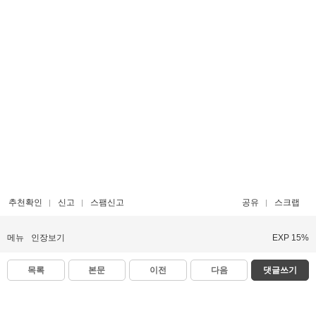
추천확인
신고
스팸신고
공유
스크랩
메뉴
인장보기
EXP 15%
목록
본문
이전
다음
댓글쓰기