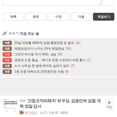
목록
본문
이전
다음
댓글보기
ㅇㅇㄱ 지금 뜨는 글
20살 파워볼 4800억 당첨 흥청망청 쓴 결과
[11]
계층
채용담당자가 느끼는 20대 취업현실
[30]
계층
그제자 허지웅 작가 SNS....jpg
[35]
이슈
생중계 도중 총살… 멕시코 유명 스트리머 비명 횡사
[7]
이슈
누가 사무실 문 옆에 에어컨 실외기 설치
[7]
계층
1원 인증 반복으로 10만원만든 사람
[8]
계층
‘간첩조작피해자’ 유우성, 김용민에 검찰 개
이슈
0
혁 정말 감사
댓글
왜구김당
Lv.73
조회 92
08:45