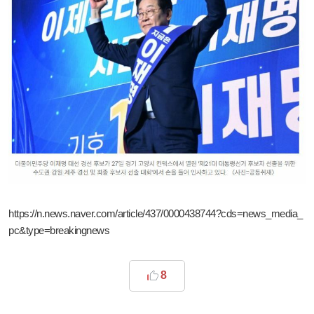
https://n.news.naver.com/article/437/0000438744?cds=news_media_
pc&type=breakingnews
8