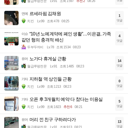
월급루팡전문
Lv.91
조회 1597
추천 2
08:26
르세라핌 김채원
연예
1
댓글
치킨
Lv.99
조회 478
08:25
“10년 노예계약에 폐인 생활”…이은결, 가족
이슈
4
같던 형의 충격적 배신
댓글
두부두꺼비
Lv.78
조회 1534
08:23
노가다 휴게실 근황
유머
14
댓글
월급루팡전문
Lv.91
조회 1485
08:23
지하철 역 상인들 근황
기타
0
댓글
치킨
Lv.99
조회 1213
08:23
오픈 후 3개월치 예약 다 찼다는 미용실
기타
5
댓글
치킨
Lv.99
조회 1823
추천 6
08:21
머리 낀 친구 구하려다가
유머
13
댓글
월급루팡전문
Lv.91
조회 913
08:21