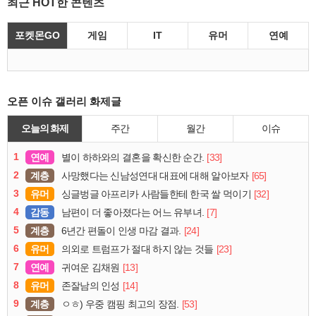
최근 HOT한 콘텐츠
포켓몬GO
게임
IT
유머
연예
오픈 이슈 갤러리 화제글
오늘의 화제
주간
월간
이슈
1
연예
[33]
별이 하하와의 결혼을 확신한 순간.
2
계층
[65]
사망했다는 신남성연대 대표에 대해 알아보자
3
유머
[32]
싱글벙글 아프리카 사람들한테 한국 쌀 먹이기
4
감동
[7]
남편이 더 좋아졌다는 어느 유부녀.
5
계층
[24]
6년간 편돌이 인생 마감 결과.
6
유머
[23]
의외로 트럼프가 절대 하지 않는 것들
7
연예
[13]
귀여운 김채원
8
유머
[14]
존잘남의 인성
9
계층
[53]
ㅇㅎ) 우중 캠핑 최고의 장점.