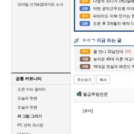
나영석 피디가 1박2일
유머
모바일 신작&업데이트 소식
어떤 공익근무요원 이
감동
파브리도 이해 안가는 
유머
오픈 후 3개월치 예약 
감동
ㅇㅇㄱ 지금 뜨는 글
울 언니 32살인데
[10]
유머
농익은 40대 미혼 여교
계층
역대급 전설의 레전드 
계층
공통 커뮤니티
주소보기
복사
오픈 이슈 갤러리
월급루팡전문
오늘의 핫벤
오늘의 팟벤
[유머]
AI 그림 그리기
PC 견적 게시판