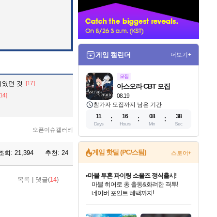
너
게임 캘린더
더보기+
모집
이였던 것
[17]
아스오라 CBT 모집
[14]
08.19
참가자 모집까지 남은 기간
11
16
08
37
Days
Hours
Min
Sec
오픈이슈갤러리
게임 핫딜 (PC/스팀)
조회:
21,394
추천:
24
스토어+
마블 투혼 파이팅 소울즈 정식출시!
목록
|
댓글(
14
)
마블 히어로 총 출동&화려한 격투!
네이버 포인트 혜택까지!
인벤게임즈 8월 특별 할인!
드래곤소드: 어웨이크닝 입점!
문명 7 특별 할인!
귀무자: 검의 길 예약 판매 중!
비스트 오브 리인카네이션 정식 출시!
커세어 코브 출시 기념 할인!
더 렐릭 퍼스트 가디언 정식 출시
베데스다 40주년 기념 할인 중!
캡콤 프렌차이즈 할인 진행 중!
캡콤 일부 상품 상시 할인
스타워즈 은하계 레이서
로블록스 기프트 카드 공식 입점
인기 퍼블리셔 모음!
스팀으로 만나는 드래곤소드!
조선&고려 DLC 출시 예정
10% 할인과
게임프릭 신작 IP
해적'섬'을 발전시키자!
설화x하드코어 액션!
베데스다의 명작들을
몬헌, 바하 등 인기 IP를
몬헌 와일즈 & 드래곤즈 도그마2
인벤게임즈에서 10% 추가 적립
Robux를 가장 안전하고