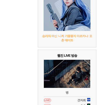
7
리듬 천국 미라클 스타즈
2
8
헤일로: 캠페인 이볼브드
2
9
캡틴 츠바사 2 월드 파이터즈
승리의 여신: 니케 기묭묭지 아르카나: 포
츈 메이트
10
레고 배트맨: 레거시 오브 더 다크 나이트
웹진 LIVE 방송
뱅
견자희
LIVE