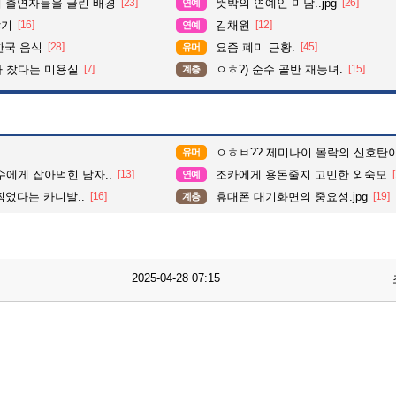
때 출연자들을 굴린 배경
[23]
뜻밖의 연예인 미담..jpg
[26]
연예
야기
[16]
김채원
[12]
연예
한국 음식
[28]
요즘 폐미 근황.
[45]
유머
다 찼다는 미용실
[7]
ㅇㅎ?) 순수 골반 재능녀.
[15]
계층
ㅇㅎㅂ?? 제미나이 몰락의 신호탄
유머
수에게 잡아먹힌 남자..
[13]
조카에게 용돈줄지 고민한 외숙모
연예
찍었다는 카니발..
[16]
휴대폰 대기화면의 중요성.jpg
[19]
계층
2025-04-28 07:15