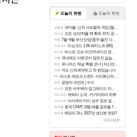
오늘의 팟벤
오늘의 핫벤
넷마블, 신작 서브컬쳐 게임 [펄 인 블루] 티저 사이트 오픈
섭컬겜
모든 요리/작물 책 획득 위치 공략 (36개) - 미식가 도전과제
비스트
7월~8월 부산-단양-충주-울진 다녀왔어요~
여행
리싱크드 1.06 패치노트 (8/5)
리싱크드
비스트 오브 리인카네이션 정보/공략글 모음
비스트
국내에도 이쁜곳이 많은것 같습니다
여행
유니버스 채널 특별 코너 | 자신만의 스타일
명조
저도 신차계약하고 차 받았습니다
차벤
라스트 에포크 시즌5 - 서리화신의 분노 티저
PV
공명자 모먼트 | 수수
명조
모든 바우에라 업그레이드 아이템 획득 위치 공략 (89개)
비스트
캐릭터 소개 - 카가미하라 하루
아스오라
아사쿠라 마이 성우 정보 및 주요 필모
아스오라
중국 CXMT, D램 매출 점유율 7%…글로벌 4위로 부상
해외겜
메모리 3사, 2027년 생산분 완판?
해외겜
새로고침