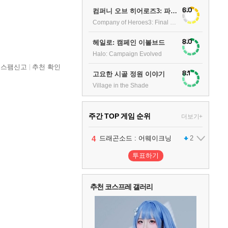
6.0
컴퍼니 오브 히어로즈3: 파이널 스탠드
Company of Heroes3: Final stand
8.0
헤일로: 캠페인 이볼브드
Halo: Campaign Evolved
스팸신고
추천 확인
8.1
고요한 시골 정원 이야기
Village in the Shade
주간 TOP 게임 순위
더보기+
1
2
3
4
팰월드
프로야구스피리츠2026
드래곤소드 : 어웨이크닝
어쌔신 크리드: 블랙 플래그 리싱크드
1
2
2
투표하기
5
블라인드 삼국
1
추천 코스프레 갤러리
6
그랑블루 판타지 리링크 - 엔드리스 라그나로크
1