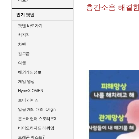
더보기
층간소음 해결한
인기 팟벤
팟벤 바로가기
치지직
차벤
걸그룹
여행
해외게임정보
게임 영상
HyperX OMEN
브이 라이징
일곱 개의 대죄: Origin
몬스터헌터 스토리즈3
바이오하자드 레퀴엠
드래곤 퀘스트7