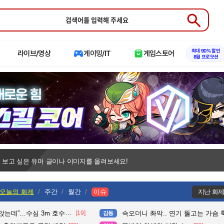
Submit
최대 90% 할인
라이브/영상
게이밍/IT
게임스토어
8월 프로모션
 보고 싶은 유머 글이나 이미지를 올려보세요!
오늘의 화제
주간
월간
이슈
지난 화
수심 3m 호수 뛰어든 60대 의인
[19]
슥오더니 촤악.. 연기 뚫고는 가슴 툭툭.. 지나가
감동