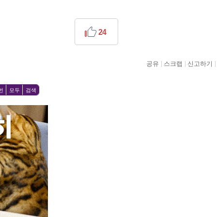
24
공유
스크랩
신고하기
번
모두
검색