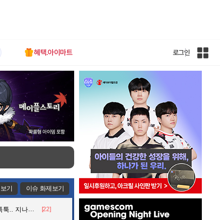
혜택.아이마트
로그인
인
벤
전
체
사
이
트
맵
제보기
이슈 화제보기
인
던 아재의 정체
[22]
벤
배