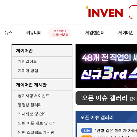
인
벤
로스트아크
뉴스
커뮤니티
게임캘린더
게이머존
기대평 이벤트
게이머존
게임일정표
게이머 평점
게이머존 게시판
공지사항 & 이벤트
오픈 이슈 갤러리
같이
동영상 갤러리
기사제보 및 건의
오픈 이슈 갤러리
인벤 어플 제보 및 건의
“인형 같은 아이가 가라앉는데”…
감동
인벤 스크립트 게시판