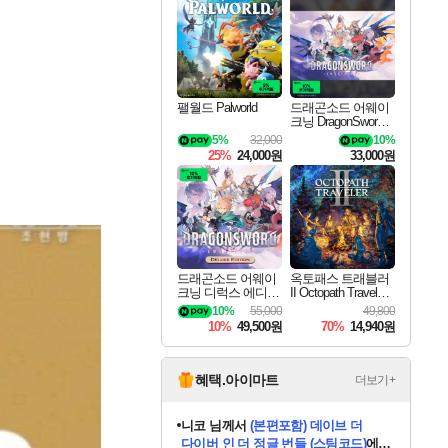
최대 90% 할인가를 만나보세요!
네이버혜택과 함께 만나보세요!
50%할인&추가 적립까지!
이니&베니 혜택까지!
네이버 혜택가와 함께 예약하세요!
할인&네이버혜택으로 만나보세요!
네이버페이 혜택과 만나보세요!
40주년 프로모션으로 만나보세요!
할인가에 만나보세요!
일부 에디션 상시 할인!
혜택으로 예약 판매 중
편안하게 충전하세요
팰월드 Palworld
드래곤소드 어웨이
크닝 DragonSword A
wakening
5%
32,000
10%
25%
24,000원
33,000원
드래곤소드 어웨이
옥토패스 트래블러
크닝 디럭스 에디션
II Octopath Traveler I
DragonSword Awake
I
10%
55,000
49,800
ning Deluxe Edition
10%
49,500원
70%
14,940원
혜택.아이마트
더보기+
니코
님께서
(본편포함) 데이브 더
다이버 인 더 정글 번들 (스팀코드)
에