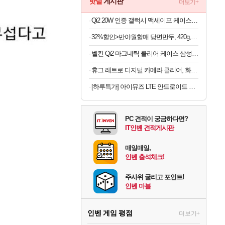
핫딜
게시판
더보기+
Qi2 20W 인증 갤럭시 맥세이프 케이스 c11 에디션 갤럭시Z 폴드8 울트라, TPU+PC, 피어리스
32%할인>반야월할매 당면만두, 420g, 4개
벨킨 Qi2 마그네틱 클리어 케이스 삼성 SMAPP 인증 투명, 갤럭시Z폴드8
휴그 레트로 디지털 카메라 클리어, 화이트
[하루특가] 아이뮤즈 LTE 안드로이드 태블릿PC 뮤패드 21.3cm K8
PC 견적이 궁금하다면?
IT인벤 견적게시판
매일매일,
인벤 출석체크!
주사위 굴리고 포인트!
인벤 마블
인벤 게임 평점
더보기+