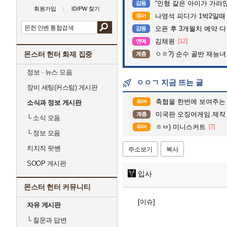
“인형 같은 아이가 가라앉는데”…수
감동
회원가입
ID/PW 찾기
나영석 피디가 1박2일때
유머
오픈 후 3개월치 예약 
감동
김채원
[12]
연예
몬스터 헌터 화제 집중
ㅇㅎ?) 순수 골반 재능녀
계층
정보 · 뉴스 모음
ㅇㅇㄱ 지금 뜨는 글
장비 세팅(커스텀) 게시판
축협을 한번에 보여주는
유머
소식과 정보 게시판
미국판 오징어게임 제작
계층
└
소식 모음
ㅎㅂ) 미니스커트
[7]
유머
└
정보 모음
치지직 팟벤
주소보기
복사
SOOP 게시판
입사
몬스터 헌터 커뮤니티
[이슈]
자유 게시판
└
질문과 답변