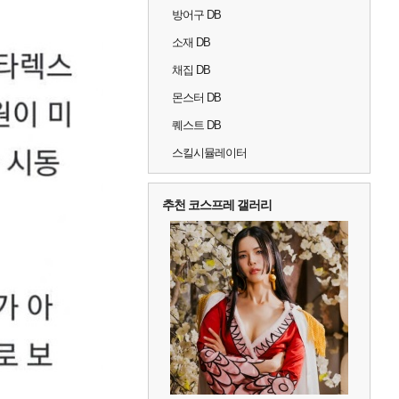
방어구 DB
소재 DB
채집 DB
몬스터 DB
퀘스트 DB
스킬시뮬레이터
추천 코스프레 갤러리