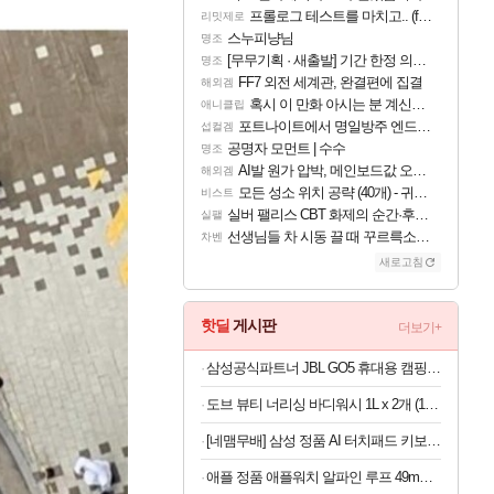
프롤로그 테스트를 마치고.. (feat. 리아)
리밋제로
스누피냥님
명조
[무무기획 · 새출발] 기간 한정 의뢰 이벤트
명조
FF7 외전 세계관, 완결편에 집결
해외겜
혹시 이 만화 아시는 분 계신가요
애니클립
포트나이트에서 명일방주 엔드필드 [펠리카] 판매 예정
섭컬겜
공명자 모먼트 | 수수
명조
AI발 원가 압박, 메인보드값 오르나
해외겜
모든 성소 위치 공략 (40개) - 귀환한 영혼 도전과제
비스트
실버 팰리스 CBT 화제의 순간·후기 모음
실팰
선생님들 차 시동 끌 때 꾸르륵소리나는데
차벤
새로고침
핫딜
게시판
더보기+
삼성공식파트너 JBL GO5 휴대용 캠핑용 블루투스 스피커 퍼플
도브 뷰티 너리싱 바디워시 1L x 2개 (1개당 6,800원)
[네맴무배] 삼성 정품 AI 터치패드 키보드 북커버 케이스 블랙, 갤럭시 탭 S10 FE 플러스
애플 정품 애플워치 알파인 루프 49mm 블랙 티타늄 마감, M, 라이트 블루