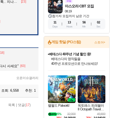
모집
던 아재의 정체
[23]
아스오라 CBT 모집
08.19
참가자 모집까지 남은 기간
]
11
13
56
00
Days
Hours
Min
Sec
게임 핫딜 (PC/스팀)
스토어+
[18]
베데스다 40주년 기념 할인 중!
베데스다의 명작들을
40주년 프로모션으로 만나보세요!
 다시 사세요"
[63]
인벤게임즈 8월 특별 할인!
드래곤소드: 어웨이크닝 입점!
문명 7 특별 할인!
마블 투혼 파이팅 소울즈 정식출시!
귀무자: 검의 길 예약 판매 중!
비스트 오브 리인카네이션 정식 출시!
커세어 코브 출시 기념 할인!
더 렐릭 퍼스트 가디언 정식 출시
캡콤 프렌차이즈 할인 진행 중!
캡콤 일부 상품 상시 할인
스타워즈 은하계 레이서
로블록스 기프트 카드 공식 입점
인기 퍼블리셔 모음!
스팀으로 만나는 드래곤소드!
조선&고려 DLC 출시 예정
마블 히어로 총 출동&화려한 격투!
10% 할인과
게임프릭 신작 IP
해적'섬'을 발전시키자!
설화x하드코어 액션!
몬헌, 바하 등 인기 IP를
몬헌 와일즈 & 드래곤즈 도그마2
인벤게임즈에서 10% 추가 적립
Robux를 가장 안전하고
오픈이슈갤러리
최대 90% 할인가를 만나보세요!
네이버혜택과 함께 만나보세요!
50%할인&추가 적립까지!
네이버 포인트 혜택까지!
이니&베니 혜택까지!
네이버 혜택가와 함께 예약하세요!
할인&네이버혜택으로 만나보세요!
네이버페이 혜택과 만나보세요!
할인가에 만나보세요!
일부 에디션 상시 할인!
혜택으로 예약 판매 중
편안하게 충전하세요
조회:
6,558
추천:
1
목록
|
댓글(
17
)
팰월드 Palworld
옥토패스 트래블러
II Octopath Traveler I
I
5%
32,000
49,800