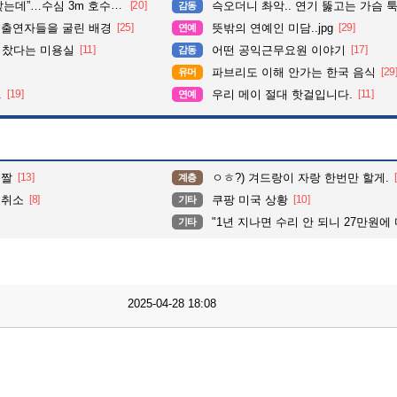
심 3m 호수 뛰어든 60대 의인
[20]
슥오더니 촤악.. 연기 뚫고는 가슴 툭툭.. 지나가
감동
 출연자들을 굴린 배경
[25]
뜻밖의 연예인 미담..jpg
[29]
연예
다 찼다는 미용실
[11]
어떤 공익근무요원 이야기
[17]
감동
파브리도 이해 안가는 한국 음식
[29
유머
.
[19]
우리 메이 절대 핫걸입니다.
[11]
연예
 짤
[13]
ㅇㅎ?) 겨드랑이 자랑 한번만 할게.
계층
 취소
[8]
쿠팡 미국 상황
[10]
기타
"1년 지나면 수리 안 되니 27만원에
기타
2025-04-28 18:08