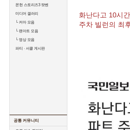
몬헌 스토리즈3 팟벤
화난다고 10시간
미디어 갤러리
└
커마 모음
주차 빌런의 최
└
팬아트 모음
└
영상 모음
파티 · 서클 게시판
공통 커뮤니티