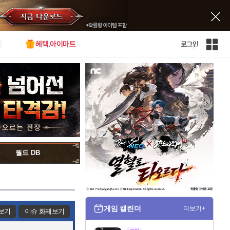
혜택.아이마트
로그인
인
벤
전
체
사
이
트
맵
월드 DB
게임 캘린더
더보기+
보기
이슈 화제보기