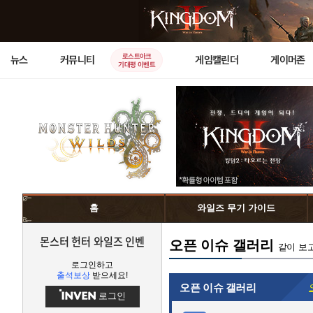
로스트아크
뉴스
커뮤니티
게임캘린더
게이머존
기대평 이벤트
홈
와일즈 무기 가이드
몬스터 헌터 와일즈 인벤
오픈 이슈 갤러리
같이 보
로그인하고
출석보상
받으세요!
오픈 이슈 갤러리
로그인