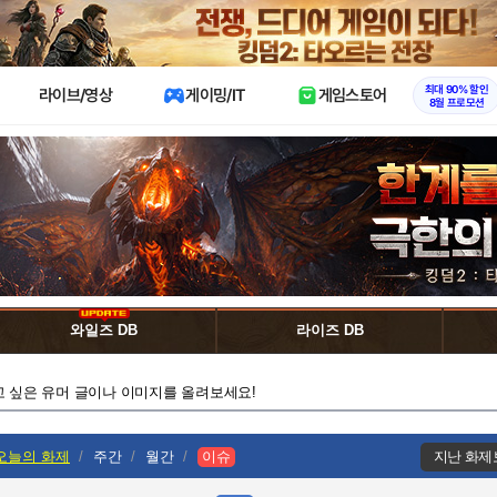
X
최대 90% 할인
라이브/영상
게이밍/IT
게임스토어
8월 프로모션
와일즈 DB
라이즈 DB
고 싶은 유머 글이나 이미지를 올려보세요!
오늘의 화제
주간
월간
이슈
지난 화제