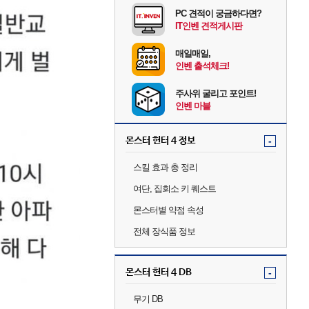
PC 견적이 궁금하다면?
IT인벤 견적게시판
매일매일,
인벤 출석체크!
주사위 굴리고 포인트!
인벤 마블
몬스터 헌터 4 정보
-
스킬 효과 총 정리
여단, 집회소 키 퀘스트
몬스터별 약점 속성
전체 장식품 정보
몬스터 헌터 4 DB
-
무기 DB