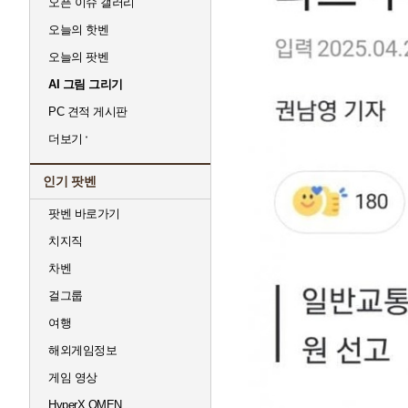
오픈 이슈 갤러리
오늘의 핫벤
오늘의 팟벤
AI 그림 그리기
PC 견적 게시판
더보기
인기 팟벤
팟벤 바로가기
치지직
차벤
걸그룹
여행
해외게임정보
게임 영상
HyperX OMEN