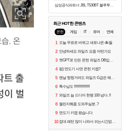
삼성공식파트너 JBL T530BT 블루투스 헤드셋 무선 헤드폰 블랙
최근 HOT한 콘텐츠
몬헌
게임
IT
유머
연예
1
오늘 무료로 바꿔고 새로나온 dlc들
2
안녕하세요 와일즈 요즘 어떤가요
3
챗GPT로 만든 몬헌 와일즈 DB입니다.
4
펌) 면도기 사면 몬헌 키캡?
5
맨날 찡찡거려도 와일즈 G급은 해야하니까 접속 jpg
6
특수납도 !!!!!!!!!!!!!!!!!!
7
와일즈 늅 드디어 헌랭 100 넘다..!!
8
챌린지퀘좀 도와주실분..?
9
면도기 키캡 왔습니다
10
접대 패턴 많이 나와서 쉬는시간없이 빡딜한것같은데..