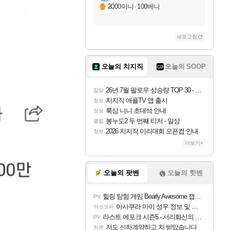
2000이니
·
100베니
새로고침
오늘의 치지직
오늘의 SOOP
26년 7월 팔로우 상승량 TOP 30 - 월간 치지직
잡담
치지직 애플TV 앱 출시
정보
룩삼 니니 초대석 안내
정보
봉누도2 두 번째 티저 - 일상
클립
2026 치지직 이리대회 오픈컵 안내
정보
더보기+
오늘의 팟벤
오늘의 핫벤
힐링 탐험 게임 Bearly Awesome 챕터 1 트레일러
PV
아사쿠라 마이 성우 정보 및 주요 필모
아스오라
라스트 에포크 시즌5 - 서리화신의 분노 티저
PV
저도 신차계약하고 차 받았습니다
차벤