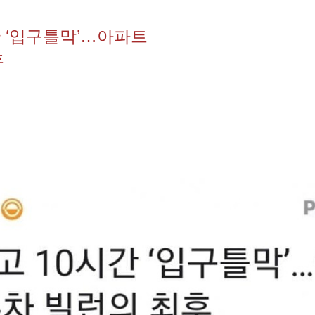
 ‘입구틀막’…아파트
후