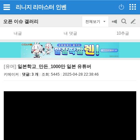
리니지 리마스터
인벤
오픈 이슈 갤러리
전체보기
공
검
글
지
색
내글
내 댓글
10추글
on/off
쓰
기
[유머]
일본학교_만든_1000만 일본 유튜버
키메이커
댓글: 3 개
조회:
5445
2025-04-28 22:38:46