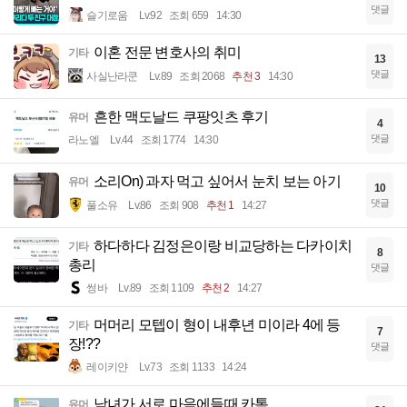
댓글
슬기로움
Lv.92
조회 659
14:30
이혼 전문 변호사의 취미
기타
13
댓글
사실난라쿤
Lv.89
조회 2068
추천 3
14:30
흔한 맥도날드 쿠팡잇츠 후기
유머
4
댓글
라노엘
Lv.44
조회 1774
14:30
소리On) 과자 먹고 싶어서 눈치 보는 아기
유머
10
댓글
풀소유
Lv.86
조회 908
추천 1
14:27
하다하다 김정은이랑 비교당하는 다카이치
기타
8
총리
댓글
썽바
Lv.89
조회 1109
추천 2
14:27
머머리 모텝이 형이 내후년 미이라 4에 등
기타
7
장!??
댓글
레이키얀
Lv.73
조회 1133
14:24
남녀가 서로 마음에들때 카톡
유머