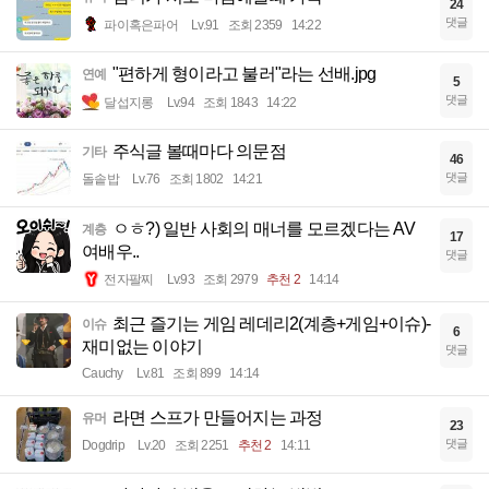
24
댓글
파이혹은파어
Lv.91
조회 2359
14:22
"편하게 형이라고 불러"라는 선배.jpg
연예
5
댓글
달섭지롱
Lv.94
조회 1843
14:22
주식글 볼때마다 의문점
기타
46
댓글
돌솥밥
Lv.76
조회 1802
14:21
ㅇㅎ?) 일반 사회의 매너를 모르겠다는 AV
계층
17
여배우..
댓글
전자팔찌
Lv.93
조회 2979
추천 2
14:14
최근 즐기는 게임 레데리2(계층+게임+이슈)-
이슈
6
재미없는 이야기
댓글
Cauchy
Lv.81
조회 899
14:14
라면 스프가 만들어지는 과정
유머
23
댓글
Dogdrip
Lv.20
조회 2251
추천 2
14:11