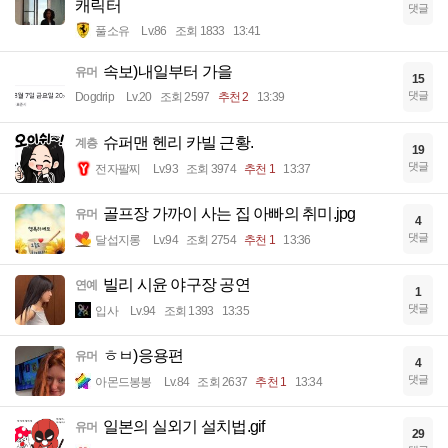
캐릭터
댓글
풀소유
Lv.86
조회 1833
13:41
속보)내일부터 가을
유머
15
댓글
Dogdrip
Lv.20
조회 2597
추천 2
13:39
슈퍼맨 헨리 카빌 근황.
계층
19
댓글
전자팔찌
Lv.93
조회 3974
추천 1
13:37
골프장 가까이 사는 집 아빠의 취미.jpg
유머
4
댓글
달섭지롱
Lv.94
조회 2754
추천 1
13:36
빌리 시윤 야구장 공연
연예
1
댓글
입사
Lv.94
조회 1393
13:35
ㅎㅂ)응용편
유머
4
댓글
아몬드봉봉
Lv.84
조회 2637
추천 1
13:34
일본의 실외기 설치법.gif
유머
29