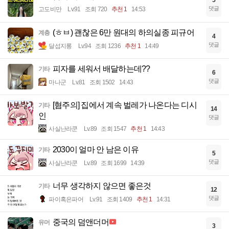
댓글
고도비만
Lv.91
조회 720
추천 1
14:53
(ㅎㅂ) 괜찮은 6만 원대의 하의실종 피규어
계층
4
댓글
달섭지롱
Lv.94
조회 1236
추천 1
14:49
피자를 세워서 배달하는데??
기타
6
댓글
마나군
Lv.81
조회 1502
14:43
[혐주의] 집에서 계속 벌레가 나온다는 디시
기타
14
인
댓글
사실난라쿤
Lv.89
조회 1547
추천 1
14:43
2030이 얼마 안 남은 이유
기타
5
댓글
사실난라쿤
Lv.89
조회 1699
14:39
너무 생각하지 않으면 좋은것
기타
12
댓글
파이혹은파어
Lv.91
조회 1409
추천 1
14:31
중국의 덤앤더머
유머
3