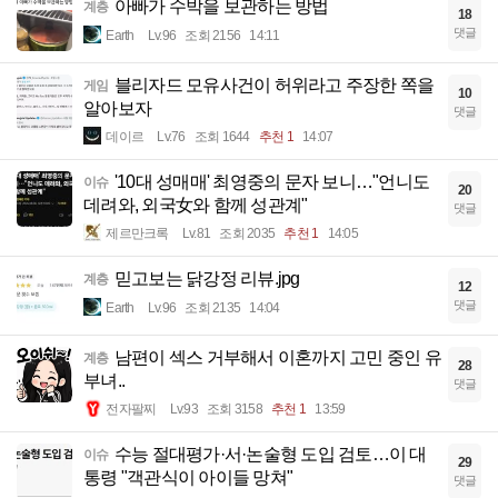
아빠가 수박을 보관하는 방법
계층
18
댓글
Earth
Lv.96
조회 2156
14:11
블리자드 모유사건이 허위라고 주장한 쪽을
게임
10
알아보자
댓글
데이르
Lv.76
조회 1644
추천 1
14:07
'10대 성매매' 최영중의 문자 보니…"언니도
이슈
20
데려와, 외국女와 함께 성관계"
댓글
제르만크록
Lv.81
조회 2035
추천 1
14:05
믿고보는 닭강정 리뷰.jpg
계층
12
댓글
Earth
Lv.96
조회 2135
14:04
남편이 섹스 거부해서 이혼까지 고민 중인 유
계층
28
부녀..
댓글
전자팔찌
Lv.93
조회 3158
추천 1
13:59
수능 절대평가·서·논술형 도입 검토…이 대
이슈
29
통령 "객관식이 아이들 망쳐"
댓글