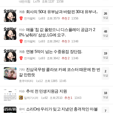
내란의힘
Lv.79
조회 1137
13:58
회사의 50대 유부남과 바람핀 30대 유부녀..
계층
26
댓글
전자팔찌
Lv.93
조회 3579
추천 2
13:56
애플 '칩 값 올랐으니 디스플레이 공급가 2
이슈
48
0% 낮춰라' 삼성, LG에 요구.
댓글
전자팔찌
Lv.93
조회 2842
추천 3
13:48
연봉 5억이 넘는 수중용접 장단점.
계층
19
댓글
전자팔찌
Lv.93
조회 3642
추천 2
13:46
진삼국무쌍 콜라보 카페 코스터 때문에 한 번
기타
2
갈 만한듯
댓글
호쿠마타타
Lv.12
조회 1385
13:45
추석 전 민생지원금 지원
이슈
18
댓글
일하기시러
Lv.82
조회 2510
추천 1
13:43
소리On) 우리가 잊고 지냈던 충격적인 마블
유머
7