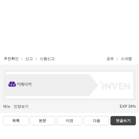
추천확인
신고
스팸신고
공유
스크랩
키메이커
메뉴
인장보기
EXP 39%
목록
본문
이전
다음
댓글쓰기