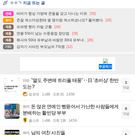
ㅇㅇㄱ 지금 뜨는 글
비비가 항상 가방에 콘돔을 갖고 다니는 이유.
[19]
연예
존잘 섹스머쉰한테 몇 명이랑 섹스하셨나요? 물어봤다.
[19]
유머
슈퍼맨 헨리 카빌 근황.
[19]
계층
연봉 5억이 넘는 수중용접 장단점.
[19]
계층
회사의 50대 유부남과 바람핀 30대 유부녀..
[26]
계층
갑자기 사라진 부모님의 7억원
[12]
기타
"열도 주변에 트리플 태풍"‥日 '초비상' 한반
이슈
1
도는?
댓글
빛로제
Lv.88
조회 81
14:59
돈 많은 연예인 삥뜯어서 가난한 사람들에게
유머
0
분배하는 활빈당 부부
댓글
풀소유
Lv.86
조회 136
14:59
남의 여친 사진들
유머
5