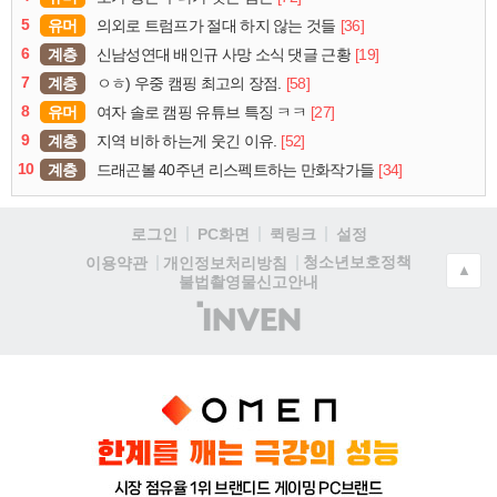
5
유머
[36]
의외로 트럼프가 절대 하지 않는 것들
6
계층
[19]
신남성연대 배인규 사망 소식 댓글 근황
7
계층
[58]
ㅇㅎ) 우중 캠핑 최고의 장점.
8
유머
[27]
여자 솔로 캠핑 유튜브 특징 ㅋㅋ
9
계층
[52]
지역 비하 하는게 웃긴 이유.
10
계층
[34]
드래곤볼 40주년 리스펙트하는 만화작가들
로그인
PC화면
퀵링크
설정
청소년보호정책
이용약관
개인정보처리방침
▲
불법촬영물신고안내
(주)
인
벤