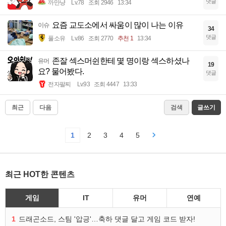
댓글
까만냥
Lv.78
조회 2946
13:34
요즘 교도소에서 싸움이 많이 나는 이유
이슈
34
댓글
풀소유
Lv.86
조회 2770
추천 1
13:34
존잘 섹스머쉰한테 몇 명이랑 섹스하셨나
유머
19
요? 물어봤다.
댓글
전자팔찌
Lv.93
조회 4447
13:33
최근
다음
검색
글쓰기
1
2
3
4
5
최근 HOT한 콘텐츠
게임
IT
유머
연예
1
드래곤소드, 스팀 '압긍'…축하 댓글 달고 게임 코드 받자!