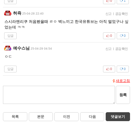
답글
0
1
허즉
25-04-28 22:40
신고
|
공감 확인
스시라멘리쿠 처음봤을때 ㄹㅇ 벽느끼고 한국유튜브는 아직 멀었구나 싶
었는데 ㅋㅋ
답글
0
0
예수스님
25-04-29 04:54
신고
|
공감 확인
ㅇㄷ
답글
0
0
새로고침
등록
목록
본문
이전
다음
댓글보기