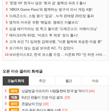
2
'문명 VII' 한국사 담은 '붓과 검' 컬렉션 파트 2 출시
3
'XBOX Game Pass'와 함께하는 방구석 피서 게임 4종!
4
드래곤소드, 스팀 평가 '압긍'...누적 판매량 20만장 돌파
5
명작의 아쉬운 귀환 '헤일로: 캠페인 이볼브드'
6
싱글 패키지라는 점 찍고 돌아온 '드래곤소드: 어웨이크닝'
7
메타크리틱 83점, '어센드 투 제로' 정식 출시!
8
고개 숙인 T1 임재현 감독대행, "이른 탈락에 죄송한 마음 뿐"
9
포기하지 않는 집념 보여준 KC, T1 잡았다
10
브라운더스트2, 한국 코스튬 수정… 이준희 PD "안 하면 서비스 지속 불가"
오픈 이슈 갤러리 화제글
오늘의 화제
주간
월간
이슈
1
유머
[44]
싱글벙글 아프리카 사람들한테 한국 쌀 먹이기
2
계층
[29]
6년간 편돌이 인생 마감 결과.
3
유머
[18]
존잘남의 인성
4
유머
[72]
조카 용돈 주다가 뺏은 삼촌