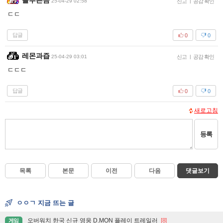
늘푸른곰
25-04-29 02:58
신고
|
공감 확인
ㄷㄷ
답글
0
0
레몬과즙
25-04-29 03:01
신고
|
공감 확인
ㄷㄷㄷ
답글
0
0
새로고침
등록
목록
본문
이전
다음
댓글보기
ㅇㅇㄱ 지금 뜨는 글
오버워치 한국 신규 영웅 D.MON 플레이 트레일러
[8]
게임