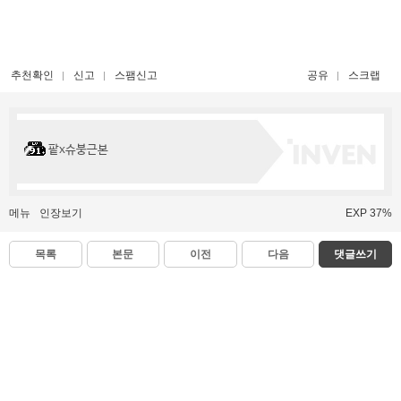
추천확인
신고
스팸신고
공유
스크랩
팥x슈붕근본
메뉴
인장보기
EXP 37%
목록
본문
이전
다음
댓글쓰기