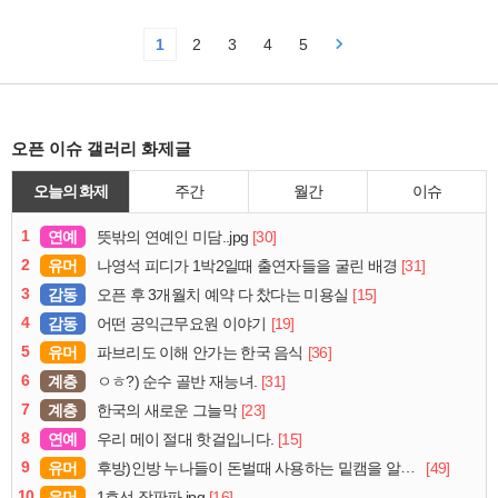
1
2
3
4
5
오픈 이슈 갤러리 화제글
오늘의 화제
주간
월간
이슈
1
연예
[30]
뜻밖의 연예인 미담..jpg
2
유머
[31]
나영석 피디가 1박2일때 출연자들을 굴린 배경
3
감동
[15]
오픈 후 3개월치 예약 다 찼다는 미용실
4
감동
[19]
어떤 공익근무요원 이야기
5
유머
[36]
파브리도 이해 안가는 한국 음식
6
계층
[31]
ㅇㅎ?) 순수 골반 재능녀.
7
계층
[23]
한국의 새로운 그늘막
8
연예
[15]
우리 메이 절대 핫걸입니다.
9
유머
[49]
후방)인방 누나들이 돈벌때 사용하는 밑캠을 알아보자
10
유머
[16]
1호선 장판파.jpg