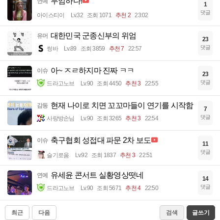
무엄하다!
연예
1
댓글
아이스티이
Lv.32
조회 1071
추천 2
23:02
대한민국 군종신부의 위엄
유머
23
댓글
썽바
Lv.89
조회 3859
추천 7
22:57
아~ ㅈㄹ하지마 진짜 ㅋㅋ
이슈
23
댓글
드라고노브
Lv.90
조회 4450
추천 3
22:55
현재 나이로 치면 꼬꼬마들이 연기를 시작함
감동
7
댓글
사랑방손님
Lv.90
조회 3265
추천 3
22:54
축구협회 성접대 파문 2차 보도
이슈
11
댓글
슬기로움
Lv.92
조회 1837
추천 3
22:51
유세윤 콘서트 실황영상떳네
연예
14
댓글
드라고노브
Lv.90
조회 5671
추천 4
22:50
최근
다음
검색
글쓰기