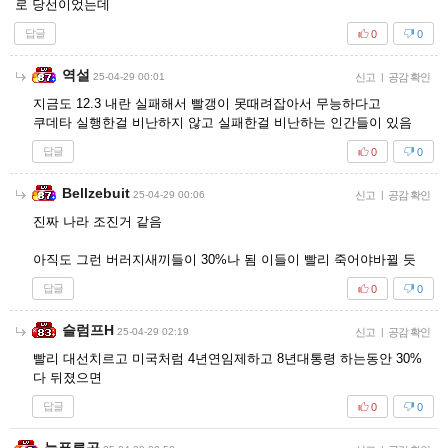
로 당선이었는데
답글
0
0
역설
25-04-29 00:01
신고
|
공감 확인
지금도 12.3 내란 실패해서 빨갱이 못때려잡아서 무능하다고
쿠데타 실행한걸 비난하지 않고 실패한걸 비난하는 인간들이 있음
답글
0
0
Bellzebuit
25-04-29 00:06
신고
|
공감 확인
진짜 나라 조진거 같음
아직도 그런 버러지새끼들이 30%나 됨 이들이 빨리 죽어야바뀔 듯
답글
0
0
슬럼프H
25-04-29 02:19
신고
|
공감 확인
빨리 대선치르고 미국처럼 4년연임제하고 8년대통령 하는동안 30%
다 뒤졌으면
답글
0
0