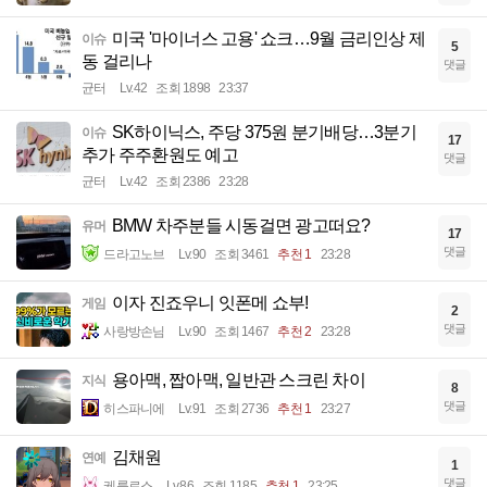
미국 '마이너스 고용' 쇼크…9월 금리인상 제
이슈
5
동 걸리나
댓글
균터
Lv.42
조회 1898
23:37
SK하이닉스, 주당 375원 분기배당…3분기
이슈
17
추가 주주환원도 예고
댓글
균터
Lv.42
조회 2386
23:28
BMW 차주분들 시동걸면 광고떠요?
유머
17
댓글
드라고노브
Lv.90
조회 3461
추천 1
23:28
이자 진죠우니 잇폰메 쇼부!
게임
2
댓글
사랑방손님
Lv.90
조회 1467
추천 2
23:28
용아맥, 짭아맥, 일반관 스크린 차이
지식
8
댓글
히스파니에
Lv.91
조회 2736
추천 1
23:27
김채원
연예
1
댓글
케를로스
Lv.86
조회 1185
추천 1
23:25