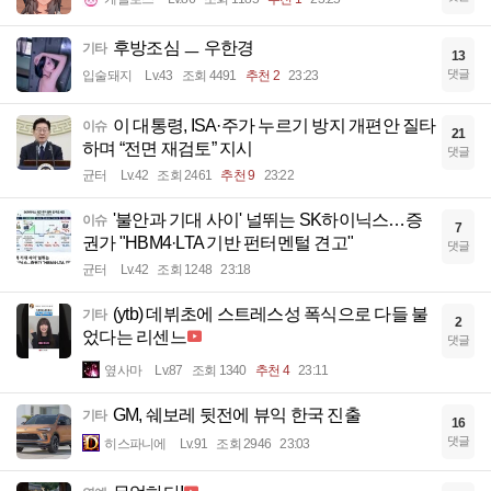
후방조심 ㅡ 우한경
기타
13
댓글
입술돼지
Lv.43
조회 4491
추천 2
23:23
이 대통령, ISA·주가 누르기 방지 개편안 질타
이슈
21
하며 “전면 재검토” 지시
댓글
균터
Lv.42
조회 2461
추천 9
23:22
'불안과 기대 사이' 널뛰는 SK하이닉스…증
이슈
7
권가 "HBM4·LTA 기반 펀터멘털 견고"
댓글
균터
Lv.42
조회 1248
23:18
(ytb) 데뷔초에 스트레스성 폭식으로 다들 불
기타
2
었다는 리센느
댓글
옆사마
Lv.87
조회 1340
추천 4
23:11
GM, 쉐보레 뒷전에 뷰익 한국 진출
기타
16
댓글
히스파니에
Lv.91
조회 2946
23:03