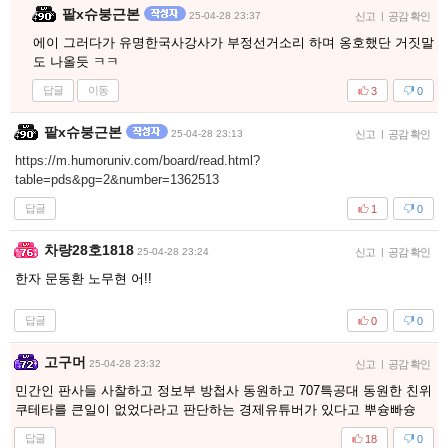
팥x슈붕근본
25-04-28 23:37
신고
|
공감 확인
에이 그러다가 유명한국사강사가 부정선거소리 하며 옹호했단 거짓말
도 나올듯 ㅋㅋ
답글
이동
3
0
팥x슈붕근본
25-04-28 23:13
신고
|
공감 확인
https://m.humoruniv.com/board/read.html?
table=pds&pg=2&number=1362513
답글
1
0
차량28호1818
25-04-28 23:24
신고
|
공감 확인
한자 문동환 노무현 어!!
답글
0
0
고구머
25-04-28 23:32
신고
|
공감 확인
민간인 판사들 사찰하고 정보부 방첩사 동원하고 707특공대 동원한 친위
쿠테타를 큰일이 없었다라고 판단하는 경제유튜버가 있다고 뿌슝빠슝
답글
18
0