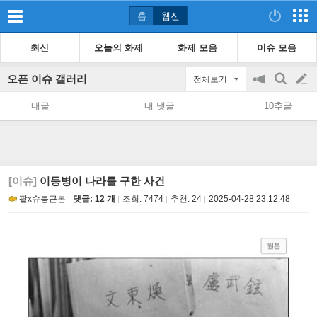
홈
웹진
최신
오늘의 화제
화제 모음
이슈 모음
오픈 이슈 갤러리
전체보기
공
검
글
지
색
내글
내 댓글
10추글
on/off
쓰
기
[이슈]
이등병이 나라를 구한 사건
팥x슈붕근본
댓글: 12 개
조회:
7474
추천:
24
2025-04-28 23:12:48