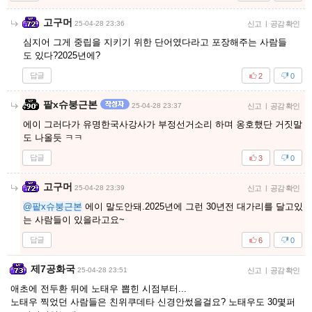
고구머
25-04-28 23:36
신고
|
공감 확인
심지어 그게 중립을 지키기 위한 단어였다라고 포장해주는 사람들
도 있다?2025년에?
답글
2
0
팥x슈붕근본
25-04-28 23:37
신고
|
공감 확인
에이 그러다가 유명한국사강사가 부정선거소리 하며 옹호했단 거짓말
도 나올듯 ㅋㅋ
답글
3
0
고구머
25-04-28 23:39
신고
|
공감 확인
@팥x슈붕근본
에이 말도안돼.2025년에 그런 30년전 대가리를 달고있
는 사람들이 있을라고요~
답글
6
0
제7공화국
25-04-28 23:51
신고
|
공감 확인
애초에 전두환 뒤에 노태우 뽑힌 시점부터...
노태우 찍었던 사람들은 친위쿠데타 신경안썼을걸요? 노태우도 30몇퍼