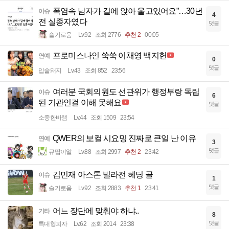
폭염속 남자가 길에 앉아 울고있어요”…30년
이슈
4
전 실종자였다
댓글
슬기로움
Lv.92
조회 2776
추천 2
00:05
프로미스나인 쑥쑥 이채영 백지헌
연예
0
댓글
입술돼지
Lv.43
조회 852
23:56
여러분 국회의원도 선관위가 행정부랑 독립
이슈
6
된 기관인걸 이해 못해요
댓글
소중한바램
Lv.44
조회 1509
23:54
QWER의 보컬 시요밍 진짜로 큰일 난 이유
연예
3
댓글
큐땁이알
Lv.88
조회 2997
추천 2
23:42
김민재 아스톤 빌라전 헤딩 골
이슈
1
댓글
슬기로움
Lv.92
조회 2883
추천 1
23:41
어느 장단에 맞춰야 하냐..
기타
8
댓글
특대형피자
Lv.62
조회 2014
23:38