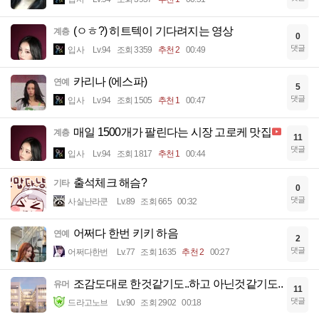
(ㅇㅎ?) 히트텍이 기다려지는 영상
계층
0
댓글
입사
Lv.94
조회 3359
추천 2
00:49
카리나 (에스파)
연예
5
댓글
입사
Lv.94
조회 1505
추천 1
00:47
매일 1500개가 팔린다는 시장 고로케 맛집
계층
11
댓글
입사
Lv.94
조회 1817
추천 1
00:44
출석체크 해슴?
기타
0
댓글
사실난라쿤
Lv.89
조회 665
00:32
어쩌다 한번 키키 하음
연예
2
댓글
어쩌다한번
Lv.77
조회 1635
추천 2
00:27
조감도대로 한것같기도..하고 아닌것같기도..
유머
11
댓글
드라고노브
Lv.90
조회 2902
00:18