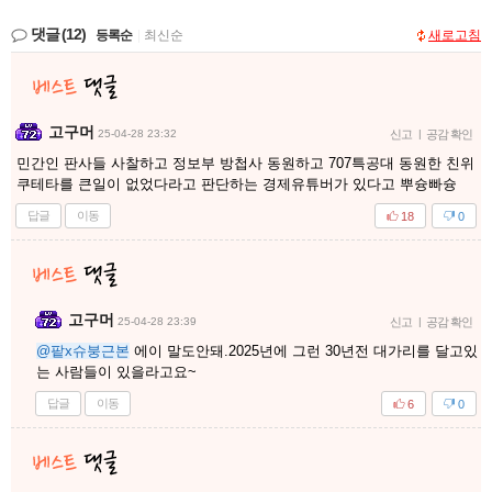
댓글
(12)
등록순
|
최신순
새로고침
고구머
25-04-28 23:32
신고
|
공감 확인
민간인 판사들 사찰하고 정보부 방첩사 동원하고 707특공대 동원한 친위
쿠테타를 큰일이 없었다라고 판단하는 경제유튜버가 있다고 뿌슝빠슝
답글
이동
18
0
고구머
25-04-28 23:39
신고
|
공감 확인
@팥x슈붕근본
에이 말도안돼.2025년에 그런 30년전 대가리를 달고있
는 사람들이 있을라고요~
답글
이동
6
0