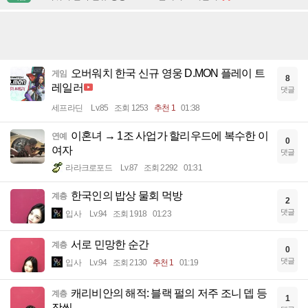
오버워치 한국 신규 영웅 D.MON 플레이 트
게임
8
레일러
댓글
세프라딘
Lv.85
조회 1253
추천 1
01:38
이혼녀 → 1조 사업가 할리우드에 복수한 이
연예
0
여자
댓글
라라크로포드
Lv.87
조회 2292
01:31
한국인의 밥상 물회 먹방
계층
2
댓글
입사
Lv.94
조회 1918
01:23
서로 민망한 순간
계층
0
댓글
입사
Lv.94
조회 2130
추천 1
01:19
캐리비안의 해적: 블랙 펄의 저주 조니 뎁 등
계층
1
장씬