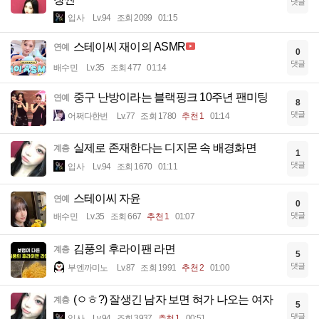
댓글
입사
Lv.94
조회 2099
01:15
스테이씨 재이의 ASMR
연예
0
댓글
배수민
Lv.35
조회 477
01:14
중구 난방이라는 블랙핑크 10주년 팬미팅
연예
8
댓글
어쩌다한번
Lv.77
조회 1780
추천 1
01:14
실제로 존재한다는 디지몬 속 배경화면
계층
1
댓글
입사
Lv.94
조회 1670
01:11
스테이씨 자윤
연예
0
댓글
배수민
Lv.35
조회 667
추천 1
01:07
김풍의 후라이팬 라면
계층
5
댓글
부엔까미노
Lv.87
조회 1991
추천 2
01:00
(ㅇㅎ?) 잘생긴 남자 보면 혀가 나오는 여자
계층
5
댓글
입사
Lv.94
조회 3937
추천 1
00:51