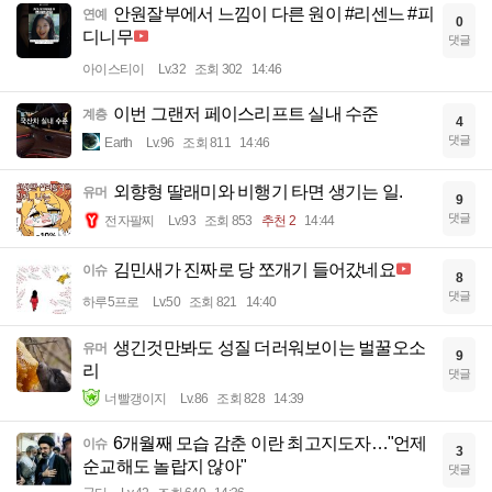
안원잘부에서 느낌이 다른 원이 #리센느 #피
연예
0
디니무
댓글
아이스티이
Lv.32
조회 302
14:46
이번 그랜저 페이스리프트 실내 수준
계층
4
댓글
Earth
Lv.96
조회 811
14:46
외향형 딸래미와 비행기 타면 생기는 일.
유머
9
댓글
전자팔찌
Lv.93
조회 853
추천 2
14:44
김민새가 진짜로 당 쪼개기 들어갔네요
이슈
8
댓글
하루5프로
Lv.50
조회 821
14:40
생긴것만봐도 성질 더러워보이는 벌꿀오소
유머
9
리
댓글
너빨갱이지
Lv.86
조회 828
14:39
6개월째 모습 감춘 이란 최고지도자…"언제
이슈
3
순교해도 놀랍지 않아"
댓글