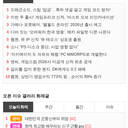
1
드래곤소드, 스팀 '압긍'…축하 댓글 달고 게임 코드 받자!
2
이번 주 출시! 게임프리크 신작, '비스트 오브 리인카네이션'
3
가레나·포켓페어, ‘팰월드 온라인’ 2026년 출시 예고
4
디바 잇는 '오버워치 한국 영웅', 메카 파일럿 디몬 나온다
5
웹젠, 뮤 IP 신작 '뮤 테오스' 상표권 출원
6
소니 “PS 디스크 중단, 사업 영향 없다”
7
‘아키에이지 S: 자유의 해협’ PC MMORPG로 개발한다
8
엔씨, 게임스컴 2026서 미공개 신작 최초 공개
9
갈피를 잡지 못한 젠지, DK에게도 0:2 패배
10
웹젠, 상반기 영업수익 773억 원…순이익 89% 증가
오픈 이슈 갤러리 화제글
오늘의 화제
주간
월간
이슈
1
유머
[42]
대한민국 군종신부의 위엄
2
연예
[21]
현역 최고령 배우라는 신구 근황.jpg