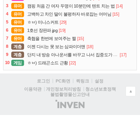
3
유머
[14]
캠핑 처음 간 여자 두명이 10분만에 텐트 치는 법
4
유머
[15]
고백하고 차인 딸이 불평하자 바로잡는 어머님
5
유머
[29]
ㅎㅂ) 미니스커트
6
유머
[19]
1호선 장판파.jpg
7
유머
[15]
축협을 한번에 보여주는 짤
8
계층
[18]
이젠 다시는 못 보는 삼파이더맨
9
계층
[17]
단지 내 방송 아나운서를 바꾸고 나서 집중도가 확 올라갔다는 한 아파트의 안내방송
10
게임
[22]
ㅎㅂ) 드래곤소드 근황
로그인
PC화면
퀵링크
설정
청소년보호정책
이용약관
개인정보처리방침
▲
불법촬영물신고안내
(주)
인
벤