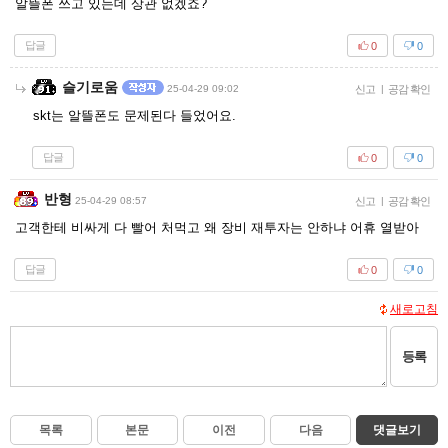
알뜰폰 쓰고 있는데 상관 없겠죠?
답글
0
0
슬기로움
25-04-29 09:02
신고
|
공감 확인
skt는 알뜰폰도 문제된다 들었어요.
답글
0
0
반형
25-04-29 08:57
신고
|
공감 확인
고객한테 비싸게 다 빨어 처먹고 왜 장비 재투자는 안하냐 어휴 열받아
답글
0
0
새로고침
등록
목록
본문
이전
다음
댓글보기