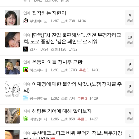
균터
Lv.42
조회 640
14:36
집착하는 지헌이
연예
4
댓글
부엔까미노
Lv.87
조회 738
14:34
[단독] “차 진입 불편해서”…인천 부평감리교
이슈
18
회, 도로 중앙선 ‘검은 페인트’로 지워
댓글
입사
Lv.94
조회 1128
14:32
옥동자 아들 정시후 근황
연예
9
댓글
히스파니에
Lv.91
조회 1703
추천 1
14:31
이재명에 대한 불안의 씨앗.. (노잼 정치글 주
이슈
0
의)
댓글
평온한하늘
Lv.82
조회 704
추천 3
14:29
헤링본 기어에 대해 알아보자
지식
4
댓글
너빨갱이지
Lv.86
조회 959
추천 1
14:27
부산테크노파크 비위 무더기 적발..복무기강
이슈
1