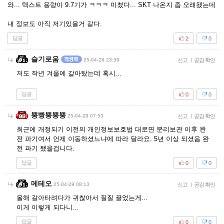
와... 텍스트 용량이 9.7기가 ㅋㅋㅋ 미쳤다... SKT 나온지 좀 오래됐는데
내 정보도 아직 저기있을거 같다.
답글
2
0
슬기로움
25-04-28 23:39
신고
|
공감 확인
저도 작년 겨울에 갈아탔는데 혹시...
답글
0
0
뿡빵뿡뿡뿡
25-04-29 07:53
신고
|
공감 확인
최근에 개정되기 이전의 개인정보보호법 대로면 분리보관 이후 완
전 파기여서 언제 이동하셨느냐에 따라 달라요. 5년 이상 되셨음 완
전 파기 됐을겁니다.
답글
0
0
메테오
25-04-29 08:13
신고
|
공감 확인
올해 갈아타려다가 귀찮아서 질질 끌었는게...
이게 이렇게 되다니...
답글
0
0