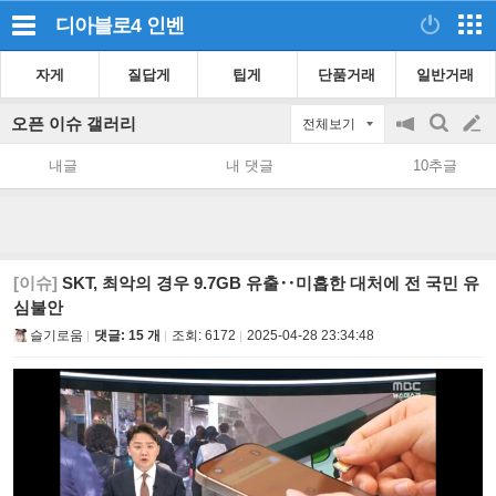
디아블로4
인벤
자게
질답게
팁게
단품거래
일반거래
오픈 이슈 갤러리
전체보기
공
검
글
지
색
내글
내 댓글
10추글
on/off
쓰
기
[이슈]
SKT, 최악의 경우 9.7GB 유출‥미흡한 대처에 전 국민 유
심불안
슬기로움
댓글: 15 개
조회:
6172
2025-04-28 23:34:48