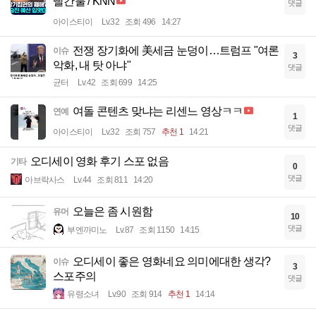
빨간불 / KNN
댓글
아이스티이
Lv.32
조회 496
14:27
전쟁 장기화에 美세금 눈덩이…트럼프 "여론
이슈
3
악화, 내 탓 아냐"
댓글
균터
Lv.42
조회 699
14:25
여돌 콘텐츠 맞냐는 리센느 영상ㅋㅋ
연예
1
댓글
아이스티이
Lv.32
조회 757
추천 1
14:21
오디세이 영화 후기 스포 없음
기타
0
댓글
아브락사스
Lv.44
조회 811
14:20
오늘은 좀 시원함
유머
10
댓글
부엔까미노
Lv.87
조회 1150
14:15
오디세이 좋은 영화네요 의미에대한 생각?
이슈
3
스포주의
댓글
유령소녀
Lv.90
조회 914
추천 1
14:14