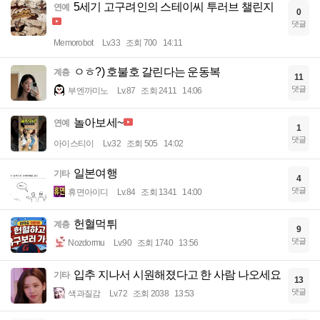
5세기 고구려인의 스테이씨 투러브 챌린지
연예
0
댓글
Memorobot
Lv.33
조회 700
14:11
ㅇㅎ?) 호불호 갈린다는 운동복
계층
11
댓글
부엔까미노
Lv.87
조회 2411
14:06
놀아보세~
연예
1
댓글
아이스티이
Lv.32
조회 505
14:02
일본여행
기타
4
댓글
휴면아이디
Lv.84
조회 1341
14:00
헌혈먹튀
계층
9
댓글
Nozdormu
Lv.90
조회 1740
13:56
입추 지나서 시원해졌다고 한 사람 나오세요
기타
13
댓글
색과질감
Lv.72
조회 2038
13:53