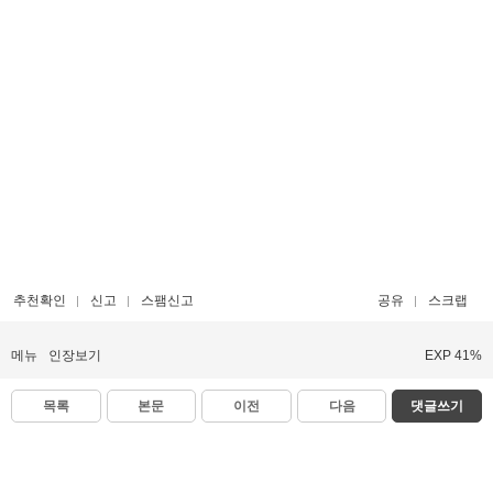
추천확인
신고
스팸신고
공유
스크랩
메뉴
인장보기
EXP 41%
목록
본문
이전
다음
댓글쓰기