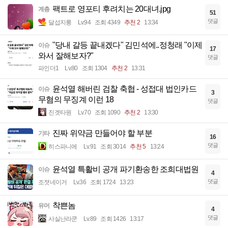
팩트로 영포티 후려치는 20대녀.jpg
계층
51
댓글
달섭지롱
Lv.94
조회 4349
추천 2
13:34
"당내 갈등 끝내겠다" 김민석에..정청래 "이제
이슈
17
와서 잘해보자?"
댓글
파인더1
Lv.80
조회 1304
추천 2
13:31
윤석열 해버린 검찰 축협 - 성접대 법인카드
이슈
3
무혐의 무징계 이런 18
댓글
진겟타원
Lv.70
조회 1090
추천 2
13:30
진짜 위약금 만들어야 할 부분
기타
16
댓글
히스파니에
Lv.91
조회 3014
추천 5
13:24
윤석열 특활비 공개 파기환송한 조희대법원
이슈
4
댓글
조졋네이거
Lv.36
조회 1724
13:23
착쁜놈
유머
4
댓글
사실난라쿤
Lv.89
조회 1426
13:17