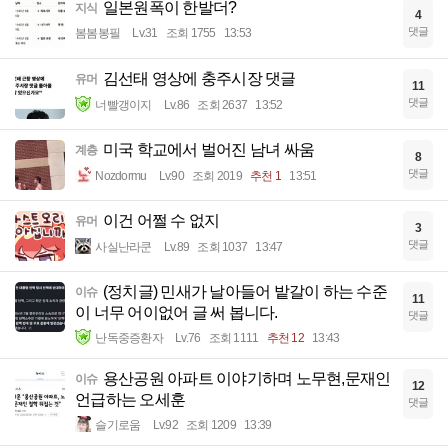
일본원폭이 한발더?
지식
4
댓글
봄봄봉필
Lv.31
조회 1755
13:53
김선태 영상에 충주시장 댓글
유머
11
댓글
너빨갱이지
Lv.86
조회 2637
13:52
미국 학교에서 벌어진 남녀 싸움
계층
8
댓글
Nozdormu
Lv.90
조회 2019
추천 1
13:51
이건 어쩔 수 없지
유머
3
댓글
사실난라쿤
Lv.89
조회 1037
13:47
(정치글) 민새가 날아들어 밭갈이 하는 수준
이슈
11
이 너무 어이없어 글 써 봅니다.
댓글
난독중증환자
Lv.76
조회 1111
추천 12
13:43
용산공원 아파트 이야기하며 노무현,문재인
이슈
12
언급하는 오세훈
댓글
슬기로움
Lv.92
조회 1209
13:39