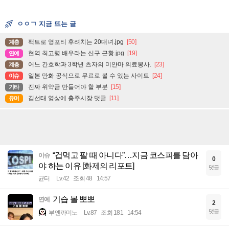
ㅇㅇㄱ 지금 뜨는 글
팩트로 영포티 후려치는 20대녀.jpg
[50]
계층
현역 최고령 배우라는 신구 근황.jpg
[19]
연예
어느 간호학과 3학년 츠자의 미얀마 의료봉사.
[23]
계층
일본 만화 공식으로 무료로 볼 수 있는 사이트
[24]
이슈
진짜 위약금 만들어야 할 부분
[15]
기타
김선태 영상에 충주시장 댓글
[11]
유머
“겁먹고 팔 때 아니다”…지금 코스피를 담아
이슈
0
야 하는 이유 [화제의 리포트]
댓글
균터
Lv.42
조회 48
14:57
기습 볼 뽀뽀
연예
2
댓글
부엔까미노
Lv.87
조회 181
14:54