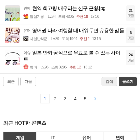
현역 최고령 배우라는 신구 근황.jpg
연예
21
댓글
달섭지롱
Lv.94
조회 4305
추천 18
13:16
영어권 나라 여행할 때 배워두면 유용한 말들
유머
6
댓글
사실난라쿤
Lv.89
조회 1904
추천 2
13:15
일본 만화 공식으로 무료로 볼 수 있는 사이
이슈
24
트
댓글
벗바
Lv.96
조회 3295
추천 12
13:12
최근
다음
검색
글쓰기
1
2
3
4
5
최근 HOT한 콘텐츠
게임
IT
유머
연예