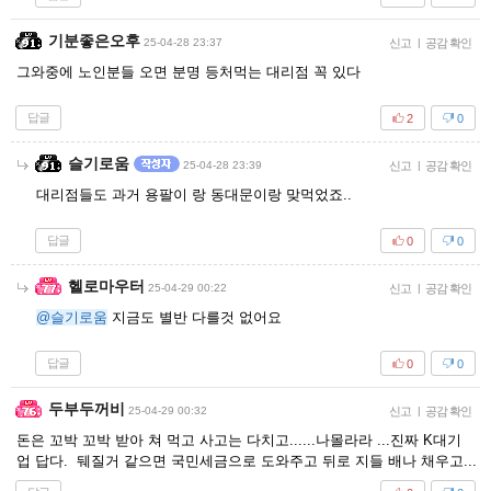
기분좋은오후
25-04-28 23:37
신고
|
공감 확인
그와중에 노인분들 오면 분명 등처먹는 대리점 꼭 있다
답글
2
0
슬기로움
25-04-28 23:39
신고
|
공감 확인
대리점들도 과거 용팔이 랑 동대문이랑 맞먹었죠..
답글
0
0
헬로마우터
25-04-29 00:22
신고
|
공감 확인
@슬기로움
지금도 별반 다를것 없어요
답글
0
0
두부두꺼비
25-04-29 00:32
신고
|
공감 확인
돈은 꼬박 꼬박 받아 쳐 먹고 사고는 다치고......나몰라라 ...진짜 K대기
업 답다. 뒈질거 같으면 국민세금으로 도와주고 뒤로 지들 배나 채우고...