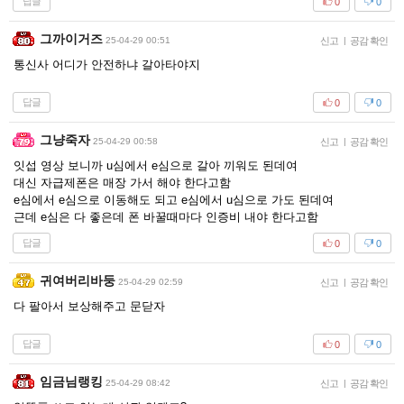
답글
0
0
그까이거즈
25-04-29 00:51
신고
|
공감 확인
통신사 어디가 안전하냐 갈아타야지
답글
0
0
그냥죽자
25-04-29 00:58
신고
|
공감 확인
잇섭 영상 보니까 u심에서 e심으로 갈아 끼워도 된데여
대신 자급제폰은 매장 가서 해야 한다고함
e심에서 e심으로 이동해도 되고 e심에서 u심으로 가도 된데여
근데 e심은 다 좋은데 폰 바꿀때마다 인증비 내야 한다고함
답글
0
0
귀여버리바둥
25-04-29 02:59
신고
|
공감 확인
다 팔아서 보상해주고 문닫자
답글
0
0
임금님랭킹
25-04-29 08:42
신고
|
공감 확인