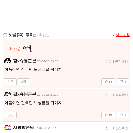
댓글
(15)
등록순
|
최신순
새로고침
팥x슈붕근본
25-04-28 23:36
신고
|
공감 확인
이쯤이면 전국민 보상금을 줘야지
답글
이동
13
0
팥x슈붕근본
25-04-28 23:36
신고
|
공감 확인
이쯤이면 전국민 보상금을 줘야지
답글
13
0
사랑방손님
25-04-28 23:37
신고
|
공감 확인