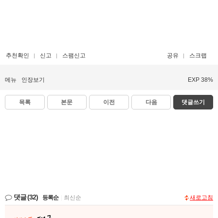
추천확인
신고
스팸신고
공유
스크랩
메뉴
인장보기
EXP 38%
목록
본문
이전
다음
댓글쓰기
댓글
(32)
등록순
|
최신순
새로고침