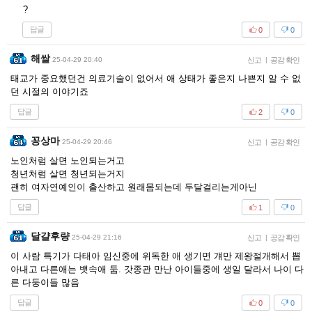
?
답글
0
0
해쌀
25-04-29 20:40
신고
|
공감 확인
태교가 중요했던건 의료기술이 없어서 애 상태가 좋은지 나쁜지 알 수 없
던 시절의 이야기죠
답글
2
0
꽁상마
25-04-29 20:46
신고
|
공감 확인
노인처럼 살면 노인되는거고
청년처럼 살면 청년되는거지
괜히 여자연예인이 출산하고 원래몸되는데 두달걸리는게아닌
답글
1
0
달걀후량
25-04-29 21:16
신고
|
공감 확인
이 사람 특기가 다태아 임신중에 위독한 애 생기면 걔만 제왕절개해서 뽑
아내고 다른애는 뱃속애 둠. 갓종관 만난 아이들중에 생일 달라서 나이 다
른 다둥이들 많음
답글
0
0