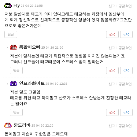
Fly
25-04-29 21:55
신고
|
공감 확인
저분 말씀대로 태교가 의미 없다고해도 태교하는 과정에서 임산부에
게 되게 정신적으로 신체적으로 긍정적인 영향이 있지 않을까요? 그것만
으로도 좋은거가은데
답글
0
0
동팔이오빠
25-04-29 21:59
신고
|
공감 확인
저분이 말하는건 태교가 직접적으로 영향을 끼치진 않는다는거죠
그러니 산모들이 태교때문에 스트레스 받지 말라는거
답글
0
0
인프라화이트
25-04-30 12:33
신고
|
공감 확인
저분 말도 그말임
태교를 위한 태교 하지말고 산모가 스트레스 안받는게 진정한 태교라
는 말이죠
답글
0
0
깐도리바
25-04-29 22:26
신고
|
공감 확인
돈이많고 자손이 귀한집은 그래도돼