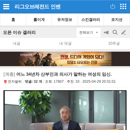
리그오브레전드
인벤
홈
롤이게
유저정보
스킨갤러리
포지션
오픈 이슈 갤러리
전체보기
공
검
글
지
색
내글
내 댓글
10추글
on/off
쓰
기
[계층]
어느 34년차 산부인과 의사가 말하는 여성의 임신.
전자팔찌
댓글: 32 개
조회:
17807
추천:
33
2025-04-29 20:31:01