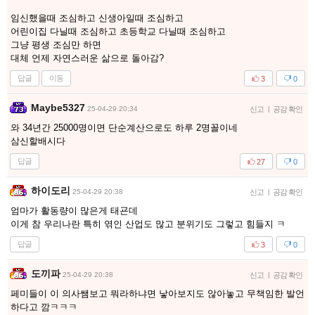
임신했을때 조심하고 신생아일때 조심하고
어린이집 다닐때 조심하고 초등학교 다닐때 조심하고
그냥 평생 조심만 하면
대체 언제 자연스러운 삶으로 돌아감?
답글
이동
3
0
Maybe5327
25-04-29 20:34
신고
|
공감 확인
와 34년간 25000명이면 단순계산으로도 하루 2명꼴이네
삼신할배시다
답글
27
0
하이도리
25-04-29 20:38
신고
|
공감 확인
엄마가 활동량이 많은게 태굔데
이게 참 우리나란 특히 엮인 산업도 많고 분위기도 그렇고 힘들지 ㅋ
답글
3
0
도끼파
25-04-29 20:38
신고
|
공감 확인
페미들이 이 의사쌤보고 뭐라하냐면 낳아보지도 않아놓고 무책임한 발언
하다고 깜ㅋㅋㅋ