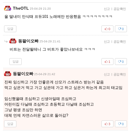
TheOTL
25-04-29 21:20
신고
|
공감 확인
울 딸내미 만삭때 프듀101 노래에만 반응했음 ㅋㅋㅋㅋㅋㅋㅋㅋ
답글
0
0
동팔이오빠
25-04-29 21:41
신고
|
공감 확인
비트는 전달될테니 그 비트가 좋았나보네요 ㅋㅋㅋ
답글
1
0
동팔이오빠
25-04-29 21:42
신고
|
공감 확인
진짜 임신하고 가장 안좋은게 산모가 스트레스 받는거 같음
먹고 싶은거 먹고 가고 싶은데 가고 하고 싶은거 하는게 최고의 태교임
임신했을때 조심하고 신생아일때 조심하고
어린이집 다닐때 조심하고 초등학교 다닐때 조심하고
그냥 평생 조심만 하면
대체 언제 자연스러운 삶으로 돌아감?
답글
3
0