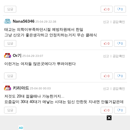
답글
0
0
Nana56346
25-04-29 22:38
신고
|
공감 확인
태교는 의학이부족하던시절 예방차원에서 한일
그냥 산모가 좋은생각하고 안정치하는거지 무슨 클래식
답글
0
0
Or기
25-04-29 23:07
신고
|
공감 확인
이런거는 여자들 많은곳에다가 뿌려야된다
답글
0
0
키리아드
25-04-30 00:03
신고
|
공감 확인
저것도 20대 젊을때나 가능한거지...
요즘같이 30대 40대가 애낳는 시대는 임신 안한듯 지내면 안될거같은데
답글
0
0
아르테시아
25-04-30 01:56
신고
|
공감 확인
AD