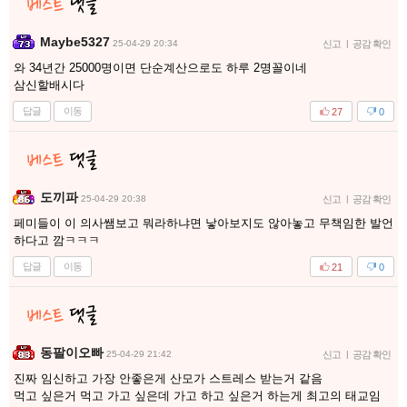
Maybe5327
25-04-29 20:34
신고
|
공감 확인
와 34년간 25000명이면 단순계산으로도 하루 2명꼴이네
삼신할배시다
답글
이동
27
0
도끼파
25-04-29 20:38
신고
|
공감 확인
페미들이 이 의사쌤보고 뭐라하냐면 낳아보지도 않아놓고 무책임한 발언
하다고 깜ㅋㅋㅋ
답글
이동
21
0
동팔이오빠
25-04-29 21:42
신고
|
공감 확인
진짜 임신하고 가장 안좋은게 산모가 스트레스 받는거 같음
먹고 싶은거 먹고 가고 싶은데 가고 하고 싶은거 하는게 최고의 태교임