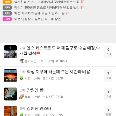
남사친과 사귀고 노래방에서 첫데이트하는 만화
[1]
유머
당신이 300년전 왕으로 태어났다면 받았을 밥상
[4]
기타
화성 지구화 하는데 드는 시간과 비용
[7]
기타
이번 안원잘부 경주편 최고의 장면
연예
옌스 카스트로프..어깨 탈구로 수술 예정,수
이슈
0
개월 결장
댓글
슬기로움
Lv.92
조회 80
04:21
화성 지구화 하는데 드는 시간과 비용
기타
7
댓글
치킨
Lv.99
조회 792
03:48
장원영 짤
연예
1
댓글
뇸뇸
Lv.85
조회 537
03:48
강혜원 인스타
연예
1
댓글
치킨
Lv.99
조회 505
03:45