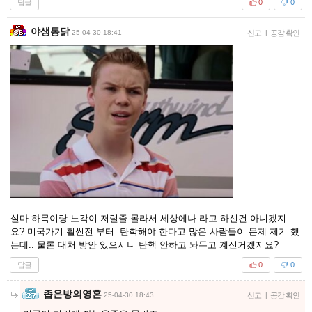
답글
0
0
야생통닭
25-04-30 18:41
신고
|
공감 확인
설마 하목이랑 노각이 저럴줄 몰라서 세상에나 라고 하신건 아니겠지
요? 미국가기 훨씬전 부터 탄학해야 한다고 많은 사람들이 문제 제기 했
는데.. 물론 대처 방안 있으시니 탄핵 안하고 놔두고 계신거겠지요?
답글
0
0
좁은방의영혼
25-04-30 18:43
신고
|
공감 확인