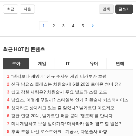
최근
다음
검색
글쓰기
1
2
3
4
5
최근 HOT한 콘텐츠
로아
게임
IT
유머
연예
1
"생각보다 재밌네" 신규 주사위 게임 티카투카 호평
2
신규 남요즈 클래스는 차원술사! 6월 20일 로아온 썸머 정리
3
쉽고 강한 세팅은? 차원술사 주요 빌드와 스킬 코드
4
남요즈, 어떻게 꾸밀까? 스타일북 인기 차원술사 커스터마이즈
5
성자라도 상대하고 있는 줄 알았나? 벨가르딘 이모저모
6
평균 연령 20대, 벨가르딘 퍼클 공대 '영로티'를 만나다
7
미니게임하고 보상 받아가자! 마하라카 썸머 캠프 할 일은?
8
후속 조정 나선 로스트아크...기공사, 차원술사 하향