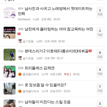
남사친과 사귀고 노래방에서 첫데이트하는
유머
1
만화
댓글
Neuhauus
Lv.20
조회 901
03:18
남친에게 플러팅하는 여자 참교육하는 여친
연예
1
댓글
슬기로움
Lv.92
조회 1438
02:42
분데스리가 2 이호재(다름슈타트)데뷔골
이슈
0
댓글
슬기로움
Lv.92
조회 784
02:17
트리플에스 김채연
연예
4
댓글
돌체콜드부르
Lv.79
조회 1381
추천 1
02:01
옷 정보좀 알 수 있을까요?
유머
7
댓글
돌체콜드부르
Lv.79
조회 2071
01:43
남자들이 미친다는 스킬 모음
유머
2