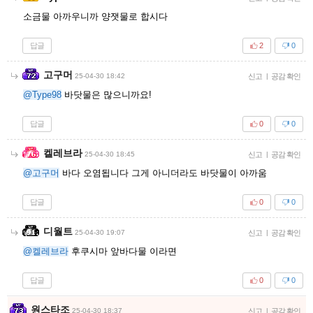
소금물 아까우니까 양잿물로 합시다
답글
2
0
고구머
25-04-30 18:42
신고
|
공감 확인
@Type98
바닷물은 많으니까요!
답글
0
0
켈레브라
25-04-30 18:45
신고
|
공감 확인
@고구머
바다 오염됩니다 그게 아니더라도 바닷물이 아까움
답글
0
0
디월트
25-04-30 19:07
신고
|
공감 확인
@켈레브라
후쿠시마 앞바다물 이라면
답글
0
0
원스타조
25-04-30 18:37
신고
|
공감 확인