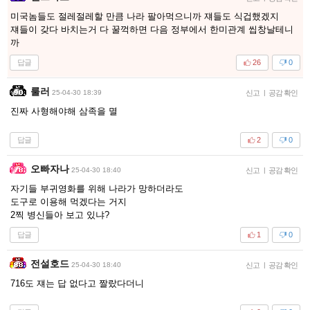
미국놈들도 절레절레할 만큼 나라 팔아먹으니까 쟤들도 식겁했겠지
쟤들이 갖다 바치는거 다 꿀꺽하면 다음 정부에서 한미관계 씹창날테니
까
답글
26
0
룰러
25-04-30 18:39
신고
|
공감 확인
진짜 사형해야해 삼족을 멸
답글
2
0
오빠자나
25-04-30 18:40
신고
|
공감 확인
자기들 부귀영화를 위해 나라가 망하더라도
도구로 이용해 먹겠다는 거지
2찍 병신들아 보고 있냐?
답글
1
0
전설호드
25-04-30 18:40
신고
|
공감 확인
716도 쟤는 답 없다고 짤랐다더니