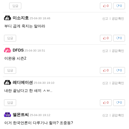
답글
0
0
미소지호
25-04-30 18:46
신고
|
공감 확인
부디 곱게 죽지는 말아라
답글
0
0
DFDS
25-04-30 18:51
신고
|
공감 확인
이완용 시즌2
답글
0
0
레디에이션
25-04-30 19:10
신고
|
공감 확인
내란 끝났다고 한 새끼 ㅅㅂ..
답글
0
0
델몬트씨
25-04-30 19:12
신고
|
공감 확인
이거 한국언론이 다루기나 할까? 조중동?