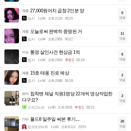
27,000원어치 곱창 2인분 양
계층
0
댓글
입사
Lv.94
조회 2120
00:25
오늘로써 완벽히 증명된 거
계층
11
댓글
입사
Lv.94
조회 2955
00:22
통영 살인사건 현상금 1억
이슈
6
댓글
입사
Lv.94
조회 2943
추천 2
00:19
15호 태풍 진로 예상
계층
2
댓글
입사
Lv.94
조회 2088
00:18
침착맨 채널 직원1명당 22개씩 영상작업한
유머
2
다구요?
댓글
드라고노브
Lv.90
조회 2916
추천 1
00:15
폴드8 일주일 써본 후기....
기타
20
댓글
암꼬또모타쥬
Lv.60
조회 6112
23:55