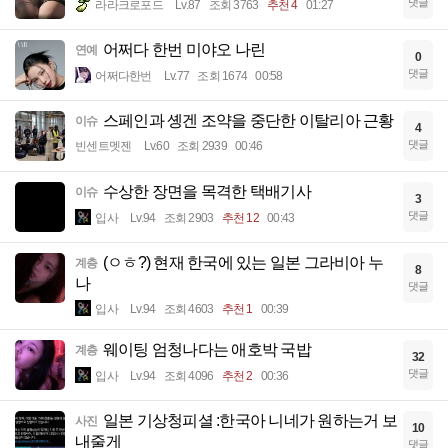
댓글
라라크로포드
Lv.87
조회 3763
추천 4
01:27
어쩌다 한번 미야오 나린
연예
0
댓글
어쩌다한번
Lv.77
조회 1674
00:58
스페인과 솅겐 조약을 중단한 이탈리아 근황
이슈
4
댓글
빈센트멧젠
Lv.60
조회 2939
00:46
수상한 장면을 목격한 택배기사
이슈
3
댓글
입사
Lv.94
조회 2903
추천 12
00:43
(ㅇㅎ?) 현재 한국에 있는 일본 그라비아 누
계층
8
나
댓글
입사
Lv.94
조회 4603
추천 1
00:39
웨이팅 엄청나다는 애호박 국밥
계층
32
댓글
입사
Lv.94
조회 4096
추천 2
00:36
일본 기상청피셜 :한국아 니네가 원하는거 보
사진
10
내줄게
댓글