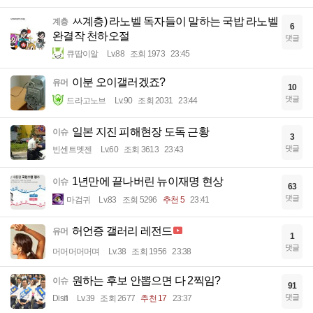
ㅆ계층) 라노벨 독자들이 말하는 국밥 라노벨
계층
6
완결작 천하오절
댓글
큐땁이알
Lv.88
조회 1973
23:45
이분 오이갤러겠죠?
유머
10
댓글
드라고노브
Lv.90
조회 2031
23:44
일본 지진 피해현장 도독 근황
이슈
3
댓글
빈센트멧젠
Lv.60
조회 3613
23:43
1년만에 끝나버린 뉴이재명 현상
이슈
63
댓글
마검귀
Lv.83
조회 5296
추천 5
23:41
허언증 갤러리 레전드
유머
1
댓글
머머머머머며
Lv.38
조회 1956
23:38
원하는 후보 안뽑으면 다 2찍임?
이슈
91
댓글
Disifi
Lv.39
조회 2677
추천 17
23:37