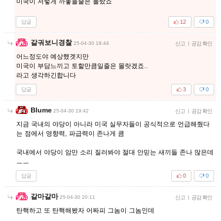
미국이 저렇게 까놓을줄은 몰랐죠
답글
12
0
갈궈보니경찰
25-04-30 18:44
신고
|
공감 확인
어느정도야 예상했겟지만
미국이 부담느끼고 토할만큼일줄은 몰랏겠죠..
라고 생각하긴합니다
답글
3
0
Blume
25-04-30 19:42
신고
|
공감 확인
지금 국내의 야당이 아니라 미국 실무자들이 공식적으로 언급해줬다
는 점에서 영향력, 파급력이 존나게 큼
국내에서 야당이 암만 소리 질러봐야 절대 안믿는 새끼들 존나 많은데
ㅡㅡ
답글
0
0
갈마갈마
25-04-30 20:11
신고
|
공감 확인
탄핵하고 또 탄핵해봤자 어짜피 그놈이 그놈인데