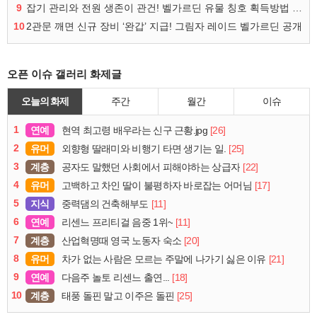
9
잡기 관리와 전원 생존이 관건! 벨가르딘 유물 칭호 획득방법 정리
10
2관문 깨면 신규 장비 ‘완갑’ 지급! 그림자 레이드 벨가르딘 공개
오픈 이슈 갤러리 화제글
오늘의 화제
주간
월간
이슈
1
연예
[26]
현역 최고령 배우라는 신구 근황.jpg
2
유머
[25]
외향형 딸래미와 비행기 타면 생기는 일.
3
계층
[22]
공자도 말했던 사회에서 피해야하는 상급자
4
유머
[17]
고백하고 차인 딸이 불평하자 바로잡는 어머님
5
지식
[11]
중력댐의 건축해부도
6
연예
[11]
리센느 프리티걸 음중 1위~
7
계층
[20]
산업혁명때 영국 노동자 숙소
8
유머
[21]
차가 없는 사람은 모르는 주말에 나가기 싫은 이유
9
연예
[18]
다음주 놀토 리센느 출연...
10
계층
[25]
태풍 돌핀 말고 이주은 돌핀