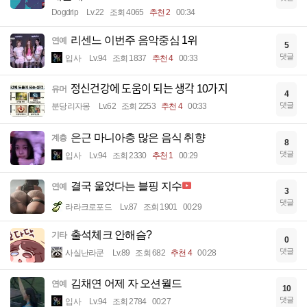
Dogdrip
Lv.22
조회 4065
추천 2
00:34
리센느 이번주 음악중심 1위
연예
5
댓글
입사
Lv.94
조회 1837
추천 4
00:33
정신건강에 도움이 되는 생각 10가지
유머
4
댓글
분당리자몽
Lv.62
조회 2253
추천 4
00:33
은근 마니아층 많은 음식 취향
계층
8
댓글
입사
Lv.94
조회 2330
추천 1
00:29
결국 울었다는 블핑 지수
연예
3
댓글
라라크로포드
Lv.87
조회 1901
00:29
출석체크 안해슴?
기타
0
댓글
사실난라쿤
Lv.89
조회 682
추천 4
00:28
김채연 어제 자 오션월드
연예
10
댓글
입사
Lv.94
조회 2784
00:27