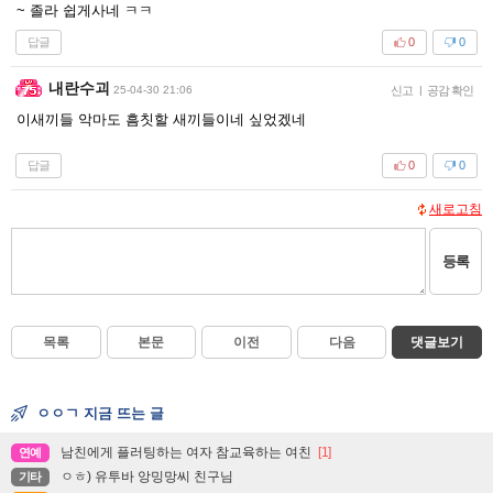
~ 졸라 쉽게사네 ㅋㅋ
답글
0
0
내란수괴
25-04-30 21:06
신고
|
공감 확인
이새끼들 악마도 흠칫할 새끼들이네 싶었겠네
답글
0
0
새로고침
등록
목록
본문
이전
다음
댓글보기
ㅇㅇㄱ 지금 뜨는 글
남친에게 플러팅하는 여자 참교육하는 여친
[1]
연예
ㅇㅎ) 유투바 앙밍망씨 친구님
기타