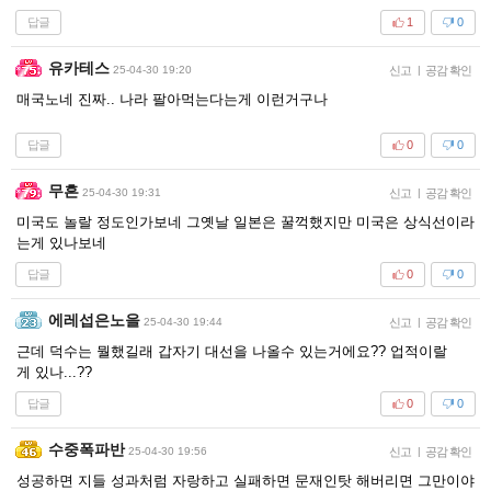
답글
1
0
유카테스
25-04-30 19:20
신고
|
공감 확인
매국노네 진짜.. 나라 팔아먹는다는게 이런거구나
답글
0
0
무흔
25-04-30 19:31
신고
|
공감 확인
미국도 놀랄 정도인가보네 그옛날 일본은 꿀꺽했지만 미국은 상식선이라
는게 있나보네
답글
0
0
에레섭은노을
25-04-30 19:44
신고
|
공감 확인
근데 덕수는 뭘했길래 갑자기 대선을 나올수 있는거에요?? 업적이랄
게 있나...??
답글
0
0
수중폭파반
25-04-30 19:56
신고
|
공감 확인
성공하면 지들 성과처럼 자랑하고 실패하면 문재인탓 해버리면 그만이야