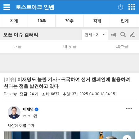
로스트아크
인벤
자게
10추
30추
직게
팁게
오픈 이슈 갤러리
전체보기
공
검
글
지
색
내글
내 댓글
10추글
on/off
쓰
기
[이슈]
이재명도 놀란 기사 - 귀국하여 선거 캠페인에 활용하려
한다는 점을 발견하고 있다
Destroy
댓글: 24 개
조회:
6677
추천:
37
2025-04-30 18:34:15