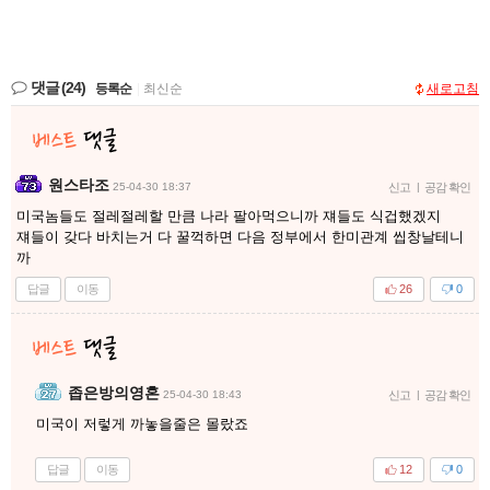
댓글
(24)
등록순
|
최신순
새로고침
원스타조
25-04-30 18:37
신고
|
공감 확인
미국놈들도 절레절레할 만큼 나라 팔아먹으니까 쟤들도 식겁했겠지
쟤들이 갖다 바치는거 다 꿀꺽하면 다음 정부에서 한미관계 씹창날테니
까
답글
이동
26
0
좁은방의영혼
25-04-30 18:43
신고
|
공감 확인
미국이 저렇게 까놓을줄은 몰랐죠
답글
이동
12
0