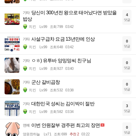
당신이 300년전 왕으로 태어났다면 받았을
기타
4
밥상
댓글
치킨
Lv.99
조회 799
03:42
사설구급차 요금 13년만에 인상
기타
0
댓글
치킨
Lv.99
조회 648
03:42
ㅇㅎ) 유투바 앙밍망씨 친구님
기타
0
댓글
치킨
Lv.99
조회 927
03:40
군산 갈비곱창
기타
0
댓글
치킨
Lv.99
조회 532
03:38
대한민국 성씨는 김이박이 절반
기타
3
댓글
치킨
Lv.99
조회 582
03:34
이번 안원잘부 경주편 최고의 장면
연예
0
댓글
영원한하늘
Lv.71
조회 699
추천 2
03:22