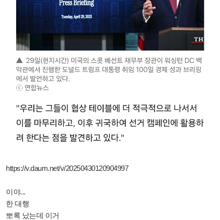
https://v.daum.net/v/20250430120904997
이야...
한 대행
뽀록 났는데 이거