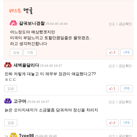
갈궈보니경찰
25-04-30 18:44
신고
|
공감 확인
어느정도야 예상했겟지만
미국이 부담느끼고 토할만큼일줄은 몰랏겠죠..
라고 생각하긴합니다
답글
이동
3
0
새벽을달리다
25-04-30 18:37
신고
|
공감 확인
진짜 저렇게 대놓고 미 재무부 장관이 얘길했다고??
ㅎㄷㄷ
답글
1
0
고구머
25-04-30 18:37
신고
|
공감 확인
늙은 오이지새끼가 소금물좀 담궈져야 정신을 차리지
답글
2
0
Type98
25-04-30 18:40
신고
|
공감 확인