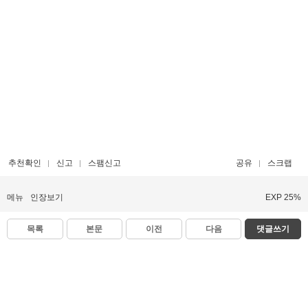
추천확인
신고
스팸신고
공유
스크랩
메뉴
인장보기
EXP 25%
목록
본문
이전
다음
댓글쓰기