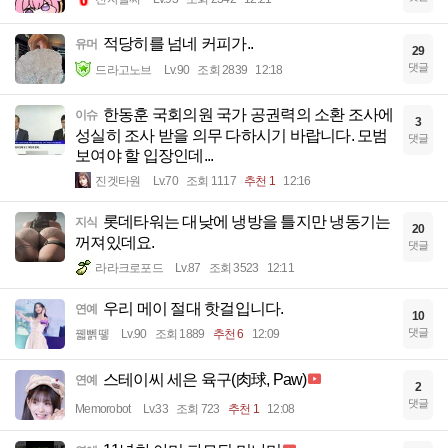
적당히를 넘네 커피가..
유머
29
댓글
드라고노브
Lv.90
조회 2839
12:18
한동훈 국회의원 국가 공권력의 소환 조사에
이슈
3
성실히 조사 받을 의무 다하시기 바랍니다. 모범
댓글
보여야 할 입장인데...
진겟타원
Lv.70
조회 1117
추천 1
12:16
롯데타워는 대낮에 냉방을 틀지만 냉동기는
지식
20
꺼져있데요.
댓글
라라크로포드
Lv.87
조회 3523
12:11
우리 메이 절대 핫걸입니다.
연예
10
댓글
꿻뻵뗗
Lv.90
조회 1889
추천 6
12:09
스테이씨 세은 육구(肉球, Paw)
연예
2
댓글
Memorobot
Lv.33
조회 723
추천 1
12:08