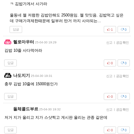
ㅋ 김밥가게서 사가라
울동네 젤 저렴한 김밥만해도 2500원임. 젤 맛잇음. 김밥먹고 싶은
데 구매가격제한때문에 일부러 딴거 까지 사야되는...
답글
1
0
헬로마우터
25-04-30 19:29
신고
|
공감 확인
김밥 10줄 사다먹어라
답글
0
0
나도지기
25-04-30 19:31
신고
|
공감 확인
충무 김밥 10줄에 15000원인가
답글
0
0
돌체콜드부르
25-04-30 19:32
신고
|
공감 확인
저거 지가 올리고 지가 스샷찍고 게시판 올리는 관종 같은데
답글
0
0