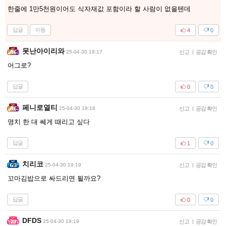
한줄에 1만5천원이어도 식자재값 포함이라 할 사람이 없을텐데
답글
이동
4
0
못난아이리와
25-04-30 19:17
신고
|
공감 확인
어그로?
답글
0
0
페니로열티
25-04-30 19:18
신고
|
공감 확인
명치 한 대 쎄게 때리고 싶다
답글
1
0
치리코
25-04-30 19:19
신고
|
공감 확인
꼬마김밥으로 싸드리면 될까요?
답글
0
0
DFDS
25-04-30 19:19
신고
|
공감 확인