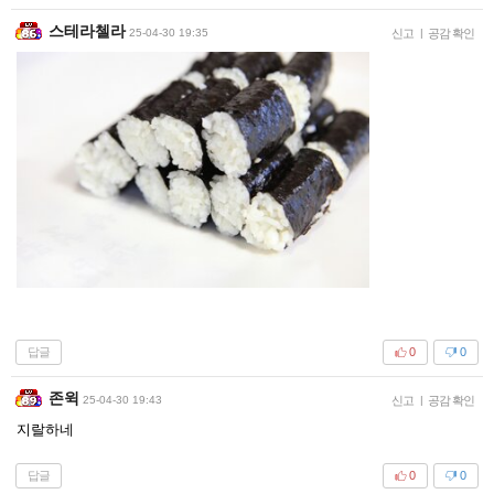
스테라첼라
25-04-30 19:35
신고
|
공감 확인
답글
0
0
존윅
25-04-30 19:43
신고
|
공감 확인
지랄하네
답글
0
0