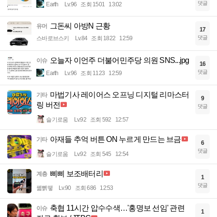
댓글
Earth
Lv.96
조회 1501
13:02
그돈씨 아방N 근황
유머
17
댓글
스바로브스키
Lv.84
조회 1822
12:59
오늘자 이언주 더불어민주당 의원 SNS...jpg
이슈
16
댓글
Earth
Lv.96
조회 1123
12:59
마법기사 레이어스 오프닝 디지털 리마스터
기타
9
링 버전
댓글
슬기로움
Lv.92
조회 592
12:57
아재들 추억 버튼 ON 누르게 만드는 브금
기타
6
댓글
슬기로움
Lv.92
조회 545
12:54
삐삐 보조배터리
계층
1
댓글
꿻뻵뗗
Lv.90
조회 686
12:53
축협 11시간 압수수색…'홍명보 선임' 관련
이슈
1