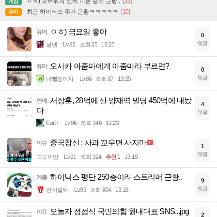
ㅇㅎ) 오버워치 신캐 디몬 충격 근황..
[33]
게임
최근 하이닉스 주가 근황ㅋㅋㅋㅋㅋ
[10]
유머
ㅇㅎ) 금요일 좋아
유머
0
댓글
닐냄
Lv.82
조회 25
13:25
오사카 아줌마에게 아줌마라 부르면?
유머
0
댓글
너빨갱이지
Lv.86
조회 87
13:25
서장훈, 28억에 산 양재역 빌딩 450억에 내놨
연예
4
다
댓글
Earth
Lv.96
조회 346
13:23
중국창신 : 사과 꼬우면 사지마
이슈
1
댓글
고도비만
Lv.91
조회 324
추천 1
13:19
하이닉스 평단 250층이라 스트리머 근황..
계층
9
댓글
전자팔찌
Lv.93
조회 804
13:18
오늘자 정점식 국민의힘 원내대표 SNS...jpg
이슈
2