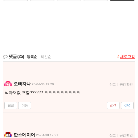
댓글
(25)
등록순
|
최신순
새로고침
오빠자나
25-04-30 19:20
신고
|
공감 확인
식자재값 포함?????? ㅋㅋㅋㅋㅋㅋㅋㅋㅋ
답글
이동
7
0
한스메이어
25-04-30 19:21
신고
|
공감 확인