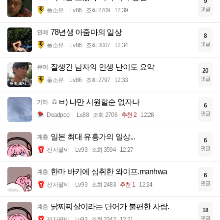
9
댓글
풀소유
Lv.86
조회 2709
12:39
78년생 아줌마의 일상
연예
8
댓글
풀소유
Lv.86
조회 3007
12:34
잘생긴 남자의 인생 난이도 요약
유머
20
댓글
풀소유
Lv.86
조회 2797
12:33
ㅎㅂ) 나만 시원할순 없자나
기타
6
댓글
Deadpool
Lv.88
조회 2708
추천 2
12:28
일본 최대 유흥가의 일상...
계층
6
댓글
전자팔찌
Lv.93
조회 3594
12:27
한마 바키에 심취한 와이프.manhwa
계층
6
댓글
전자팔찌
Lv.93
조회 2483
추천 1
12:24
닭찌찌살이라는 단어가 불편한 사람.
계층
18
댓글
전자팔찌
Lv.93
조회 2342
12:21