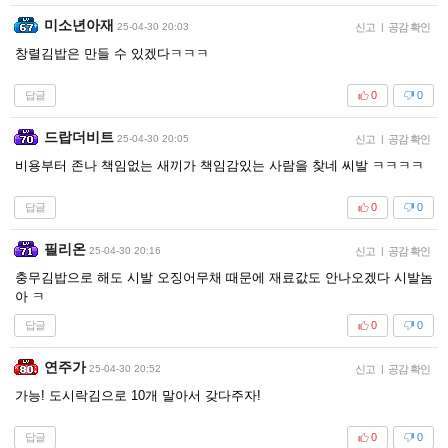
미소년아재
25-04-30 20:03
신고
|
공감 확인
창렬김밥은 만들 수 있겠다ㅋㅋㅋ
답글
0
0
드랍더비트
25-04-30 20:05
신고
|
공감 확인
비용부터 존나 책임없는 새끼가 책임감있는 사람을 찾네 씨발 ㅋㅋㅋㅋ
답글
0
0
필리온
25-04-30 20:16
신고
|
공감 확인
충무김밥으로 해도 시발 오징어무채 때문에 재료값도 안나오겠다 시발놈
아 ㅋ
답글
0
0
연주가
25-04-30 20:52
신고
|
공감 확인
가능! 도시락김으로 10개 말아서 갖다주자!
답글
0
0