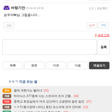
바랑기안
25-04-30 20:58
신고
|
공감 확인
승우아빠님 그립읍니다...
답글
0
0
새로고침
등록
목록
본문
이전
다음
댓글보기
ㅇㅇㄱ 지금 뜨는 글
몸매 개쩐다는 블라녀
[15]
유머
하이닉스 277층에 사는 스트리머 츠자 근황..
[18]
계층
중학교 화장실에서 여자 강간하다 교생한테 걸린 일진.
[27]
이슈
ㅇㅎ?) 행사장에 나타난 동탄 코스프레 츠자 인터뷰.
[12]
계층