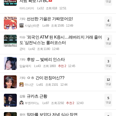
자료 확보 / JTBC
댓글
아이스티이
Lv.32
조회 618
12:51
선선한 가을은 가짜였어요!
기타
4
댓글
사실난라쿤
Lv.89
조회 1595
12:49
'외국인 ATM' 된 K증시…레버리지 거래 줄어
이슈
2
도 '삼전닉스'는 롤러코스터
댓글
균터
Lv.42
조회 1180
12:48
후방 ㅡ 빛베리 인스타
기타
3
댓글
입술돼지
Lv.43
조회 1893
추천 2
12:45
ㅇㅎ 간이 펀칭머신??
기타
12
댓글
마나군
Lv.81
조회 2101
12:44
규카츠 근황
감동
5
댓글
부엔까미노
Lv.87
조회 2292
추천 2
12:40
악마를 보았다 저녁 식사 장면
유머