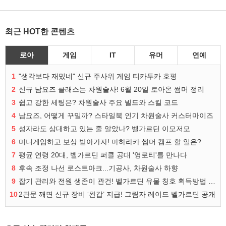
최근 HOT한 콘텐츠
로아
게임
IT
유머
연예
1
"생각보다 재밌네" 신규 주사위 게임 티카투카 호평
2
신규 남요즈 클래스는 차원술사! 6월 20일 로아온 썸머 정리
3
쉽고 강한 세팅은? 차원술사 주요 빌드와 스킬 코드
4
남요즈, 어떻게 꾸밀까? 스타일북 인기 차원술사 커스터마이즈
5
성자라도 상대하고 있는 줄 알았나? 벨가르딘 이모저모
6
미니게임하고 보상 받아가자! 마하라카 썸머 캠프 할 일은?
7
평균 연령 20대, 벨가르딘 퍼클 공대 '영로티'를 만나다
8
후속 조정 나선 로스트아크...기공사, 차원술사 하향
9
잡기 관리와 전원 생존이 관건! 벨가르딘 유물 칭호 획득방법 정리
10
2관문 깨면 신규 장비 ‘완갑’ 지급! 그림자 레이드 벨가르딘 공개