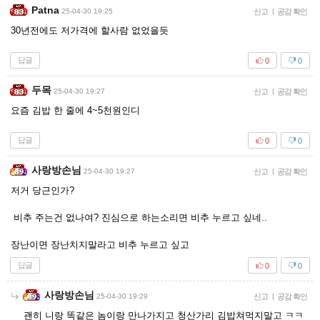
Patna
25-04-30 19:25
신고
|
공감 확인
30년전에도 저가격에 할사람 없었을듯
답글
0
0
두목
25-04-30 19:27
신고
|
공감 확인
요즘 김밥 한 줄에 4~5천원인디
답글
0
0
사랑방손님
25-04-30 19:27
신고
|
공감 확인
저거 당근인가?
비추 주는건 없나여? 진심으로 하는소리면 비추 누르고 싶네..
장난이면 장난치지말라고 비추 누르고 싶고
답글
0
0
사랑방손님
25-04-30 19:29
신고
|
공감 확인
괜히 니랑 똑같은 놈이랑 만나가지고 청산가리 김밥쳐먹지말고 ㅋㅋ