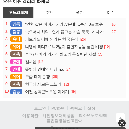
오픈 이슈 갤러리 화제글
오늘의 화제
주간
월간
이슈
1
감동
[16]
“인형 같은 아이가 가라앉는데”…수심 3m 호수 뛰어든 60대 의인
2
감동
[22]
슥오더니 촤악.. 연기 뚫고는 가슴 툭툭.. 지나가던 아재의 정체
3
유머
[26]
파브리도 이해 안가는 한국 음식
4
유머
[18]
나영석 피디가 1박2일때 출연자들을 굴린 배경
5
계층
[39]
ㅇㅎ) 나이키 역사상 최고의 품질이던 시절
6
연예
[12]
김채원
7
연예
[24]
뜻밖의 연예인 미담..jpg
8
유머
[39]
요즘 폐미 근황.
9
계층
[12]
한국의 새로운 그늘막
10
감동
[15]
어떤 공익근무요원 이야기
로그인
PC화면
퀵링크
설정
청소년보호정책
이용약관
개인정보처리방침
▲
불법촬영물신고안내
(주)