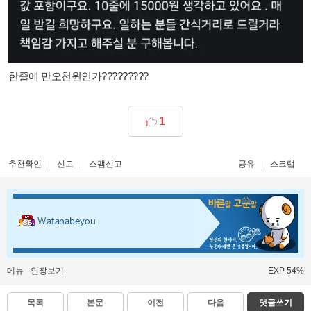
한줄에 만오천원인가?????????​
1
추천확인
신고
스팸신고
공유
스크랩
Watanabeyou
메뉴
인장보기
EXP 54%
목록
본문
이전
다음
댓글쓰기