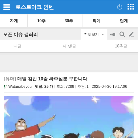
로스트아크
인벤
자게
10추
30추
직게
팁게
오픈 이슈 갤러리
전체보기
공
검
글
지
색
내글
내 댓글
10추글
on/off
쓰
기
[유머]
매일 김밥 10줄 싸주실분 구합니다
Watanabeyou
댓글: 25 개
조회:
7289
추천:
1
2025-04-30 19:17:06