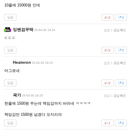
10줄에 15000원 인데
답글
0
0
잉벤검무딱
25-04-30 19:24
신고
|
공감 확인
ㄷㄷㄷ
답글
0
0
Heateron
25-04-30 19:25
신고
|
공감 확인
어그로네
답글
0
0
곽가
25-04-30 19:25
신고
|
공감 확인
한줄에 1500원 주는데 책임감까지 바라네 ㅋㅋㅋㅋ
책임감만 1500원 넘겠다 모지리야
답글
1
0