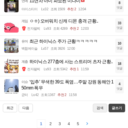
11년차 아미 파묘된 미나미
연예
8
댓글
아이스티이
Lv.32
조회 1509
추천 2
12:04
ㅇㅎ) 오버워치 신캐 디몬 충격 근황..
게임
33
댓글
전자팔찌
Lv.93
조회 4289
추천 2
12:03
최근 하이닉스 주가 근황ㅋㅋㅋㅋㅋ
유머
10
댓글
백합에이슬
Lv.57
조회 3926
12:00
하이닉스 277층에 사는 스트리머 츠자 근황..
계층
18
댓글
전자팔찌
Lv.93
조회 5342
추천 1
11:59
‘입추’ 무색한 39도 폭염…주말 강원 동해안 1
이슈
4
50mm 폭우
댓글
균터
Lv.42
조회 1367
추천 2
11:58
최근
다음
검색
글쓰기
1
2
3
4
5