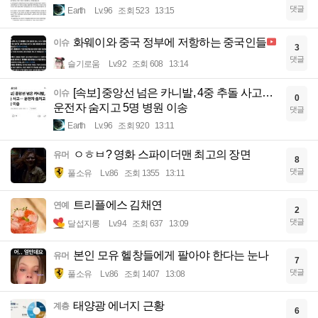
댓글
Earth
Lv.96
조회 523
13:15
화웨이와 중국 정부에 저항하는 중국인들
이슈
3
댓글
슬기로움
Lv.92
조회 608
13:14
[속보] 중앙선 넘은 카니발, 4중 추돌 사고…
이슈
0
운전자 숨지고 5명 병원 이송
댓글
Earth
Lv.96
조회 920
13:11
ㅇㅎㅂ? 영화 스파이더맨 최고의 장면
유머
8
댓글
풀소유
Lv.86
조회 1355
13:11
트리플에스 김채연
연예
2
댓글
달섭지롱
Lv.94
조회 637
13:09
본인 모유 헬창들에게 팔아야 한다는 눈나
유머
7
댓글
풀소유
Lv.86
조회 1407
13:08
태양광 에너지 근황
계층
6