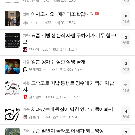
백합에이슬
Lv.57
조회 236
15:34
어서오세요~ 메리미조합입니다
연예
0
댓글
아이스티이
Lv.32
조회 93
15:34
요즘 지방 생산직 사람 구하기가 너무 힘드네
기타
3
요
댓글
옆사마
Lv.87
조회 274
15:34
일본 성매수 심판 실명 공개
계층
3
댓글
부엔까미노
Lv.87
조회 335
15:32
고속도로 미납 통행료 징수에 개빡친 체납
계층
11
자..
댓글
전자팔찌
Lv.93
조회 481
15:31
치과갔는데 원장이 남친 있냐고 물어봐서
계층
4
댓글
강슬기
Lv.94
조회 624
15:29
무슨 말인지 몰라도 이해가 되는영상
유머
7