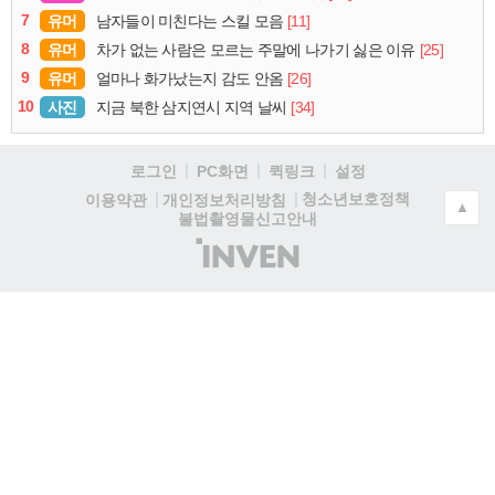
7
유머
[11]
남자들이 미친다는 스킬 모음
8
유머
[25]
차가 없는 사람은 모르는 주말에 나가기 싫은 이유
9
유머
[26]
얼마나 화가났는지 감도 안옴
10
사진
[34]
지금 북한 삼지연시 지역 날씨
로그인
PC화면
퀵링크
설정
청소년보호정책
이용약관
개인정보처리방침
▲
불법촬영물신고안내
(주)
인
벤