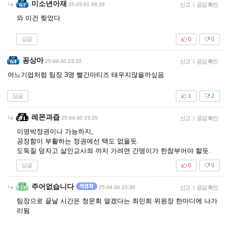
미소년아재
25-05-01 06:26
신고
|
공감 확인
와 이건 찢었다
답글
0
0
꽁상마
25-04-30 23:32
신고
|
공감 확인
어느기업처럼 팀장 3명 빨간마티즈 태우지않을까싶음
답글
1
2
레몬과즙
25-04-30 23:35
신고
|
공감 확인
이명박정권이나 가능하지,
공정함이 부활하는 정권에선 택도 없을듯.
도둑질 덮자고 살인교사죄 까지 가려면 간뎅이가 한참부어야 할듯.
답글
0
0
주어없습니다
25-04-30 23:36
신고
|
공감 확인
팀장으로 끝날 시간은 청문회 열겠다는 최민희 위원장 한마디에 나가
리됨