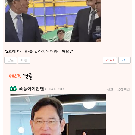
"2조에 마누라를 갈아치우더라니까요?"
답글
이동
40
0
폭풍아이언맨
25-04-30 23:59
신고
|
공감 확인