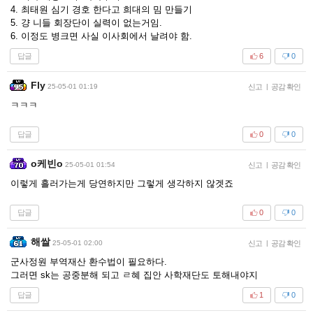
4. 최태원 심기 경호 한다고 희대의 밈 만들기
5. 걍 니들 회장단이 실력이 없는거임.
6. 이정도 병크면 사실 이사회에서 날려야 함.
답글
6
0
Fly
25-05-01 01:19
신고
|
공감 확인
ㅋㅋㅋ
답글
0
0
o케빈o
25-05-01 01:54
신고
|
공감 확인
이렇게 흘러가는게 당연하지만 그렇게 생각하지 않겟죠
답글
0
0
해쌀
25-05-01 02:00
신고
|
공감 확인
군사정원 부역재산 환수법이 필요하다.
그러면 sk는 공중분해 되고 ㄹ혜 집안 사학재단도 토해내야지
답글
1
0