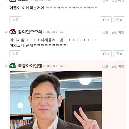
신고
공감 확인
이짤이 이케되는거야 ㅋㅋㅋㅋㅋㅋㅋㅋㅋㅋㅋㅋㅋㅋ
답글
0
0
참여민주주의
25-04-30 23:47
신고
|
공감 확인
아이시발ㅋㅋㅋㅋ 사례들려ㅛ넼ㅋㅋㅋㅋㅋㅋㅋㅋㅋ
미쳐ㅛ나 진짴ㅋㅋㅋㅋㅋㅋㅋㅋㅋ
답글
0
0
폭풍아이언맨
25-04-30 23:59
신고
|
공감 확인