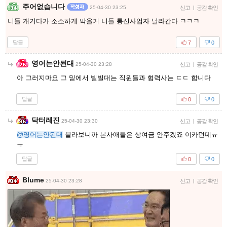
주어없습니다
25-04-30 23:25
신고
|
공감 확인
니들 개기다가 소소하게 막을거 니들 통신사업자 날라간다 ㅋㅋㅋ
답글
7
0
영어는안된대
25-04-30 23:28
신고
|
공감 확인
아 그러지마요 그 밑에서 빌빌대는 직원들과 협력사는 ㄷㄷ 합니다
답글
0
0
닥터레진
25-04-30 23:30
신고
|
공감 확인
@영어는안된대
블라보니까 본사애들은 상여금 안주겠죠 이카던데ㅠ
ㅠ
답글
0
0
Blume
25-04-30 23:28
신고
|
공감 확인