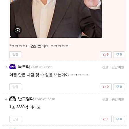
"ㅋㅋㅋㅋ너 2조 썼다며 ㅋㅋㅋㅋㅋ"
답글
8
0
독도리
25-05-01 03:20
신고
|
공감 확인
이짤 만든 사람 몇 수 앞을 보는거야 ㅋㅋㅋㅋㅋ
답글
0
0
난그렇다
25-05-01 06:02
신고
|
공감 확인
1조 3880억 이라고
답글
1
0