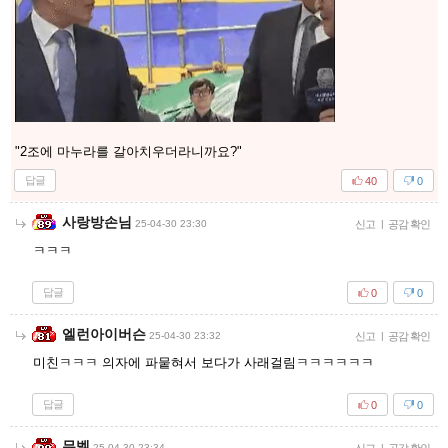
"2조에 마누라를 갈아치우더라니까요?"
답글
40
0
사랑방손님
25-04-30 23:30
신고
|
공감 확인
ㅋㅋㅋ
답글
0
0
엘런아이버슨
25-04-30 23:32
신고
|
공감 확인
미친ㅋㅋㅋ 의자에 파뭍혀서 보다가 사래걸림ㅋㅋㅋㅋㅋㅋ
답글
0
0
무벨
25-04-30 23:34
|