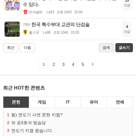
13
수 있다.
댓글
전자팔찌
Lv.93
조회 1045
15:04
한국 특수부대 교관의 단검술
기타
4
댓글
풀소유
Lv.86
조회 1040
15:03
최근
다음
검색
글쓰기
1
2
3
4
5
최근 HOT한 콘텐츠
몬헌
게임
IT
유머
연예
1
펌) 면도기 사면 몬헌 키캡?
2
와 공3호석 떴슴당
3
면도기 키캡 왔습니다