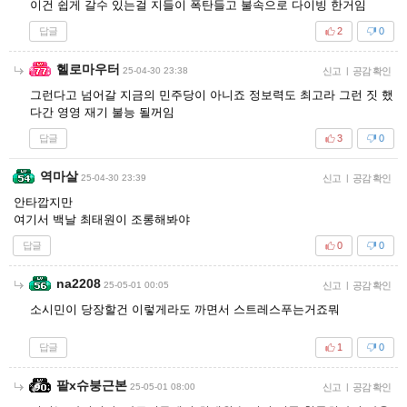
이건 쉽게 갈수 있는걸 지들이 폭탄들고 불속으로 다이빙 한거임
답글
2
0
헬로마우터
25-04-30 23:38
신고
|
공감 확인
그런다고 넘어갈 지금의 민주당이 아니죠 정보력도 최고라 그런 짓 했
다간 영영 재기 불능 될꺼임
답글
3
0
역마살
25-04-30 23:39
신고
|
공감 확인
안타깝지만
여기서 백날 최태원이 조롱해봐야
답글
0
0
na2208
25-05-01 00:05
신고
|
공감 확인
소시민이 당장할건 이렇게라도 까면서 스트레스푸는거죠뭐
답글
1
0
팥x슈붕근본
25-05-01 08:00
신고
|
공감 확인