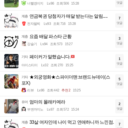
댓글
너빨갱이지
Lv.86
조회 506
15:28
연금복권 당첨자가 매달 받는다는 알림.....
계층
7
댓글
전자팔찌
Lv.93
조회 716
15:28
요즘 배달 파스타 근황
계층
3
댓글
강슬기
Lv.94
조회 573
15:27
페이커가 말했습니다.
기타
1
댓글
아이스티이
Lv.32
조회 270
15:25
★외궁영화★스파이더맨:브랜드뉴데이(스
기타
5
포X)
댓글
리뷰
Lv.86
조회 442
추천 2
15:25
엄마의 몰래카메라
유머
2
댓글
부엔까미노
Lv.87
조회 572
15:24
33살 여자인데 나이 먹고 연애하니까 느낀점.
계층
7