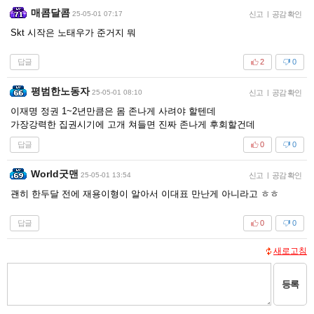
매콤달콤
25-05-01 07:17
신고
|
공감 확인
Skt 시작은 노태우가 준거지 뭐
답글
2
0
평범한노동자
25-05-01 08:10
신고
|
공감 확인
이재명 정권 1~2년만큼은 몸 존나게 사려야 할텐데
가장강력한 집권시기에 고개 쳐들면 진짜 존나게 후회할건데
답글
0
0
World굿맨
25-05-01 13:54
신고
|
공감 확인
괜히 한두달 전에 재용이형이 알아서 이대표 만난게 아니라고 ㅎㅎ
답글
0
0
새로고침
등록