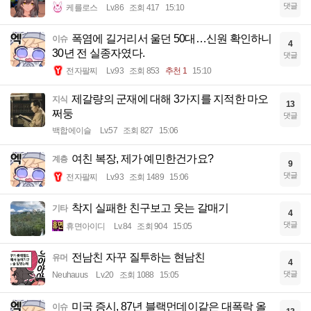
댓글
케를로스
Lv.86
조회 417
15:10
폭염에 길거리서 울던 50대…신원 확인하니
이슈
4
30년 전 실종자였다.
댓글
전자팔찌
Lv.93
조회 853
추천 1
15:10
제갈량의 군재에 대해 3가지를 지적한 마오
지식
13
쩌둥
댓글
백합에이슬
Lv.57
조회 827
15:06
여친 복장, 제가 예민한건가요?
계층
9
댓글
전자팔찌
Lv.93
조회 1489
15:06
착지 실패한 친구보고 웃는 갈매기
기타
4
댓글
휴면아이디
Lv.84
조회 904
15:05
전남친 자꾸 질투하는 현남친
유머
4
댓글
Neuhauus
Lv.20
조회 1088
15:05
미국 증시, 87년 블랙먼데이같은 대폭락 올
이슈