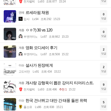
댓글
전자팔찌
Lv.93
조회 877
15:24
르세라핌 채원
연예
0
댓글
입사
Lv.94
조회 292
15:23
ㅇㅎ?) 30 vs 120
계층
0
댓글
부엔까미노
Lv.87
조회 662
15:23
영화 오디세이 후기
계층
2
댓글
부엔까미노
Lv.87
조회 508
15:22
설사가 된장에게
이슈
2
댓글
고도비만
Lv.91
조회 434
15:22
개사랑 강형욱이 뽑은 강아지 티어리스트.
계층
9
댓글
전자팔찌
Lv.93
조회 496
추천 1
15:22
한국 건너뛰고 대만 간 태풍 돌핀 위력
이슈
5
댓글
풀소유
Lv.86
조회 838
15:21