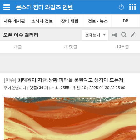
몬스터 헌터 와일즈
인벤
자유 게시판
소식과 정보
장비 세팅
정보 · 뉴스
DB
오픈 이슈 갤러리
전체보기
공
검
글
지
색
내글
내 댓글
10추글
on/off
쓰
기
[이슈]
최태원이 지금 상황 파악을 못한다고 생각이 드는게
주어없습니다
댓글: 36 개
조회:
7555
추천:
10
2025-04-30 23:25:00