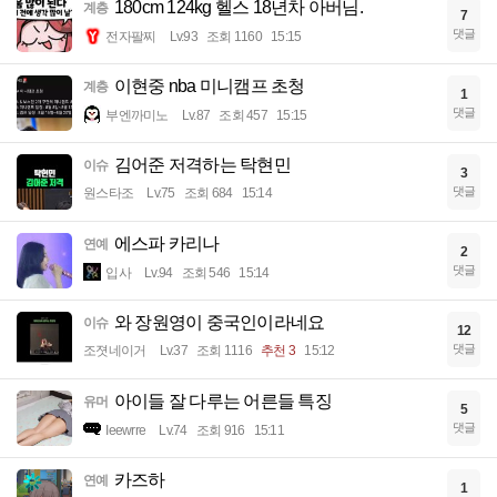
180cm 124kg 헬스 18년차 아버님.
계층
7
댓글
전자팔찌
Lv.93
조회 1160
15:15
이현중 nba 미니캠프 초청
계층
1
댓글
부엔까미노
Lv.87
조회 457
15:15
김어준 저격하는 탁현민
이슈
3
댓글
원스타조
Lv.75
조회 684
15:14
에스파 카리나
연예
2
댓글
입사
Lv.94
조회 546
15:14
와 장원영이 중국인이라네요
이슈
12
댓글
조졋네이거
Lv.37
조회 1116
추천 3
15:12
아이들 잘 다루는 어른들 특징
유머
5
댓글
Ieewrre
Lv.74
조회 916
15:11
카즈하
연예
1