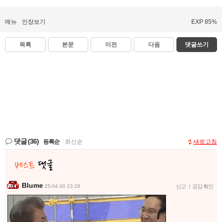
메뉴
인장보기
EXP 85%
목록
본문
이전
다음
댓글쓰기
댓글
(36)
등록순
|
최신순
새로고침
Blume
25-04-30 23:28
신고
|
공감 확인