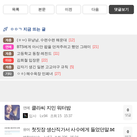
목록
본문
이전
다음
댓글보기
ㅇㅇㄱ 지금 뜨는 글
(ㅎㅂ) 뀨냥냥, 수련수련 해운대
[12]
계층
BTS에게 아시안 팝을 던져주려고 했던 그래미
[21]
연예
고등학교 동창 레전드
[11]
계층
김희철 입장문
[22]
이슈
갑자기 생긴 일본 고교야구 규칙
[5]
계층
ㅇㅎ) 해수욕장 민폐녀
[27]
기타
클라씨 지민 워터밤
연예
0
댓글
입사
Lv.94
조회 15
15:37
첫짓장 생산직가서 사수에게 들었던말.txt
유머
0
댓글