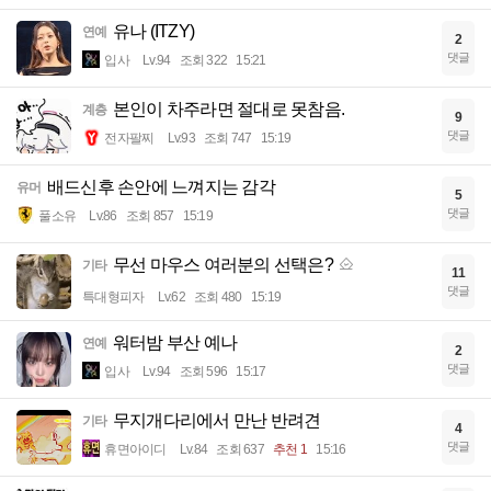
유나 (ITZY)
연예
2
댓글
입사
Lv.94
조회 322
15:21
본인이 차주라면 절대로 못참음.
계층
9
댓글
전자팔찌
Lv.93
조회 747
15:19
배드신후 손안에 느껴지는 감각
유머
5
댓글
풀소유
Lv.86
조회 857
15:19
무선 마우스 여러분의 선택은?
기타
11
댓글
특대형피자
Lv.62
조회 480
15:19
워터밤 부산 예나
연예
2
댓글
입사
Lv.94
조회 596
15:17
무지개다리에서 만난 반려견
기타
4
댓글
휴면아이디
Lv.84
조회 637
추천 1
15:16