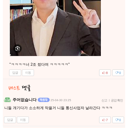
"ㅋㅋㅋㅋ너 2조 썼다며 ㅋㅋㅋㅋㅋ"
답글
이동
8
0
주어없습니다
25-04-30 23:25
신고
|
공감 확인
니들 개기다가 소소하게 막을거 니들 통신사업자 날라간다 ㅋㅋㅋ
답글
이동
7
0