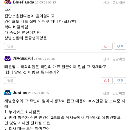
BluePanda
25-05-01 00:35
신고
|
공감 확인
우선
집단소송한다는데 참여할꺼고
와이프도 나도 집에 인터넷 티비 다 skt인데
싹다 바꿀꺼임
다 똑같은 병신이지만
상병신한테 돈줄생각없음.
답글
3
0
개랑프라이
25-05-01 00:36
신고
|
공감 확인
태원햄... 국회의원은 국민의 대표 일꾼이야 민심 그 자체라고..
햄이 알던 것 이랑은 좀 다른가?
답글
1
0
Justics
25-05-01 00:55
신고
|
공감 확인
재벌총수와 그 주변이 얼마나 생각이 좁고 대응이 ㅂㅅ인줄 잘 보여준 사
례
1. 누가봐도 회사잘못
2. 만약 총수가 주변 인간이 2조드립 게시글에서 지우라고 요청안했으
면 몇일 지나면 진화될 드립
3. 회사 대응 모두 아마추어