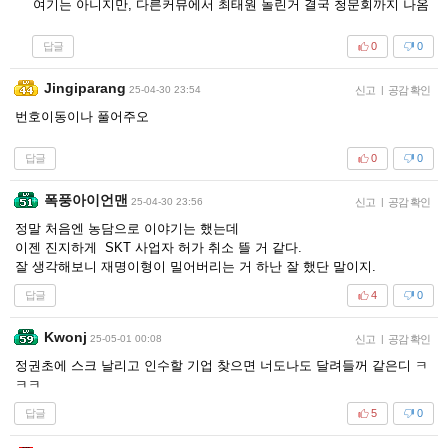
여기는 아니지만, 다른커뮤에서 최태원 놀린거 결국 청문회까지 나옴
답글
0
0
Jingiparang
25-04-30 23:54
신고
|
공감 확인
번호이동이나 풀어주오
답글
0
0
폭풍아이언맨
25-04-30 23:56
신고
|
공감 확인
정말 처음엔 농담으로 이야기는 했는데
이젠 진지하게 SKT 사업자 허가 취소 뜰 거 같다.
잘 생각해보니 재명이형이 밀어버리는 거 하난 잘 했단 말이지.
답글
4
0
Kwonj
25-05-01 00:08
신고
|
공감 확인
정권초에 스크 날리고 인수할 기업 찾으면 너도나도 달려들꺼 같은디 ㅋ
ㅋㅋ
답글
5
0