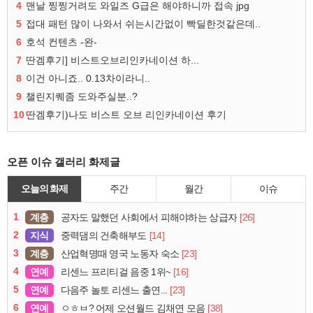
4
맨날 찡찡거려도 와일즈 G급은 해야하니까 접속 jpg
5
접대 패턴 많이 나와서 쉬는시간없이 빡딜한것같은데..
6
호석 컨텐츠 -완-
7
딴겜후기] 비스트오브리인카네이션 하...
8
이건 아니죠.. 0.13차이라니..
9
챌린지퀘좀 도와주실분..?
10
딴겜후기)나도 비스트 오브 리인카네이션 후기
오픈 이슈 갤러리 화제글
오늘의 화제
주간
월간
이슈
1
계층
[26]
공자도 말했던 사회에서 피해야하는 상급자
2
지식
[14]
중력댐의 건축해부도
3
계층
[23]
산업혁명때 영국 노동자 숙소
4
연예
[16]
리센느 프리티걸 음중 1위~
5
연예
[23]
다음주 놀토 리센느 출연...
6
연예
[38]
ㅇㅎㅂ? 어제 오션월드 김채연 모음