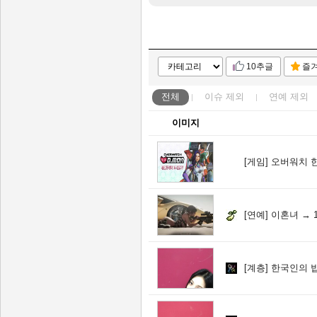
10추글
즐
전체
이슈
제외
연예
제외
이미지
[게임]
오버워치 한국
[연예]
이혼녀 → 1
[계층]
한국인의 밥