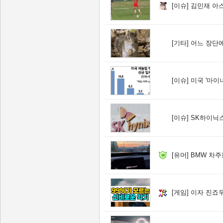
[이슈]
김민재 아스
[기타]
어느 장단에
[이슈]
미국 '마이너스
[이슈]
SK하이닉스, 주당
[유머]
BMW 차주
[게임]
이자 진죠우