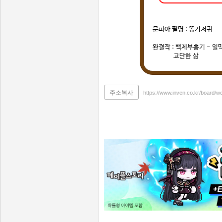
문피아 필명 : 똥기저귀
완결작 : 백제부흥기 - 일
고단한 삶
주소복사
https://www.inven.co.kr/board/