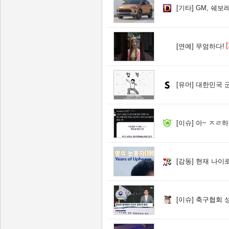
[기타]
GM, 쉐보
[
[연예]
무엄하다!
[유머]
대한민국 
[이슈]
아~ ㅈㄹ하
[감동]
현재 나이로
[이슈]
축구협회 성