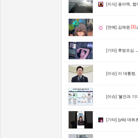
[지식]
용아맥, 짭
[1]
[연예]
김채원
[기타]
후방조심 
[이슈]
이 대통령, ISA·
[이슈]
'불안과 기대 사이' 널
[기타]
(ytb) 데뷔초