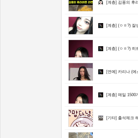
[계층]
김풍의 후
[계층]
(ㅇㅎ?) 
[계층]
(ㅇㅎ?) 
[연예]
카리나 (에
[계층]
매일 150
[기타]
출석체크 