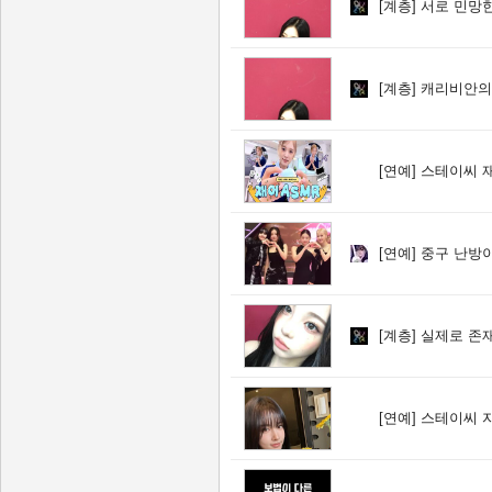
[계층]
서로 민망한
[계층]
캐리비안의 해
[연예]
스테이씨 재
[연예]
중구 난방이
[계층]
실제로 존재
[연예]
스테이씨 