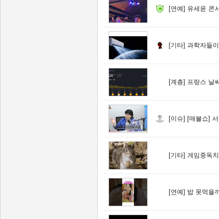
[연예]
유세윤 콘
[기타]
과학자들이
[계층]
프랑스 날씨
[이슈]
[매불쇼] 
[기타]
게임중독치료
[연예]
밥 못먹을까