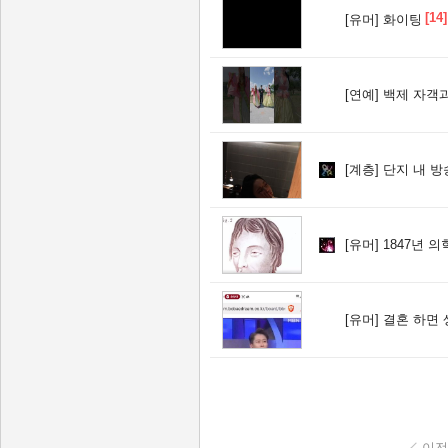
[14]
[유머]
화이팅
[연예]
백제 자객과
[계층]
단지 내 방송 아나운서
[유머]
1847년 의
[유머]
결혼 하면 
이전