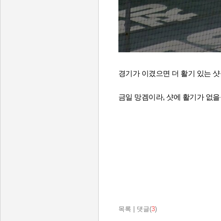
경기가 이겼으면 더 활기 있는 샷
금일 망겜이라, 샷에 활기가 없을을..
목록
|
댓글(
3
)