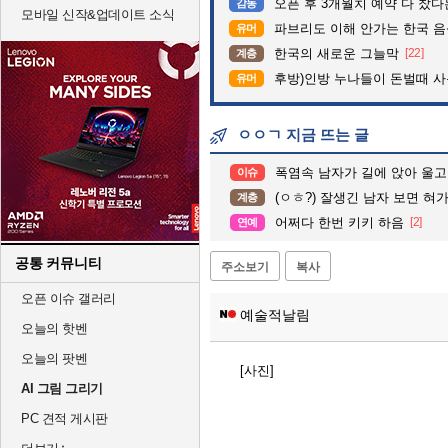
오픈 후 3개월치 예약 다 찼
감동
모바일 신작&업데이트 소식
파브리도 이해 안가는 한국 
유머
한국의 새로운 그늘막
[22]
계층
후방)인방 누나들이 돈벌때 사용하
유머
ㅇㅇㄱ 지금 뜨는 글
폭염속 남자가 길에 앉아 울고있어요”
이슈
(ㅇㅎ?) 잘생긴 남자 보면 혀
계층
어쩌다 한번 키키 하음
[2]
연예
공통 커뮤니티
주소보기
복사
오픈 이슈 갤러리
예술적날림
오늘의 핫벤
오늘의 팟벤
[사진]
AI 그림 그리기
PC 견적 게시판