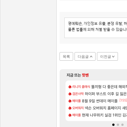
목록
다음글
이전글
지금 뜨는
핫벤
[47]
[1]
매출 점유율 7%…글로벌 4위로 부상
네 ㅋㅋ
아스오라 성우 정보 및 출연
똘끼형 다 좋은데 해외작업장 도와
아스오라
리니지 클래식
[57]
메인보드값 오르나
 큰 이유는 경매장 불안정때문일듯
명조 공식 이모티콘 이벤트 진행해봤습니
하이퍼 부스트 이후 길 잃은
명조
검은사막
[130]
[155
서 연락왔음
치노트 (8/5)
8월 9일 썬데이 메이플
아키츠 아키나 성우 정보 및
아스오라
메이플
[12]
7년 생산분 완판?
모든 성소 위치 공략 (40개)
넥슨 오버워치 홈페이지 새단
비스트
오버워치
[44]
고의 약코
우 정보 및 주요 필모
현재 나무위키 실검 1위인 김
프롤로그 테스트를 마치고.. (
리밋제로
메이플