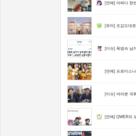
[연예]
어쩌다 한번
[유머]
조감도대로 
[이슈]
폭염속 남자가 
[연예]
프로미스나
[이슈]
여러분 국회의원도 
[연예]
QWER의 