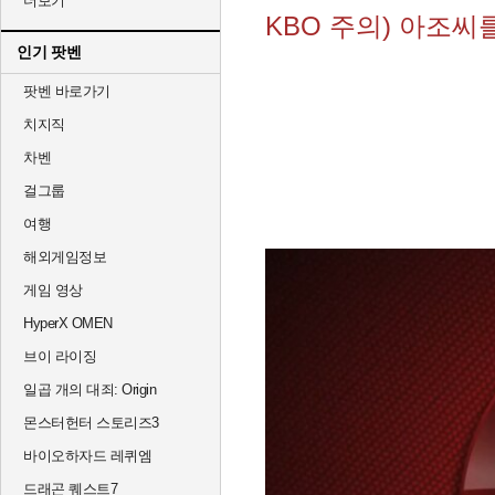
더보기
KBO 주의) 아조씨
인기 팟벤
팟벤 바로가기
치지직
차벤
걸그룹
여행
해외게임정보
게임 영상
HyperX OMEN
브이 라이징
일곱 개의 대죄: Origin
몬스터헌터 스토리즈3
바이오하자드 레퀴엠
드래곤 퀘스트7