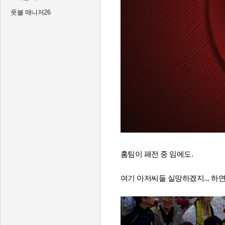
풋볼 매니저26
홈팀이 패전 중 임에도.
여기 아저씨들 실망하겠지... 하면