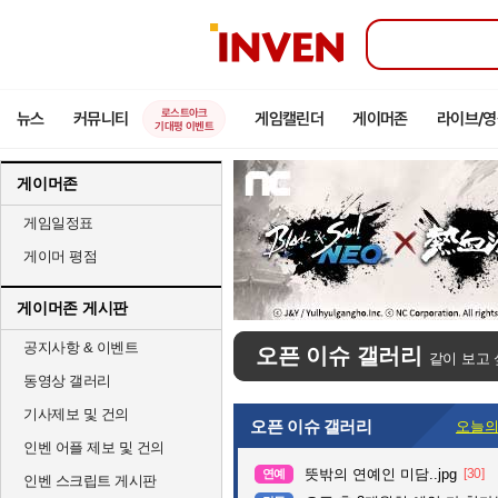
인
벤
로스트아크
뉴스
커뮤니티
게임캘린더
게이머존
라이브/
기대평 이벤트
게이머존
게임일정표
게이머 평점
게이머존 게시판
공지사항 & 이벤트
오픈 이슈 갤러리
같이 보고 
동영상 갤러리
기사제보 및 건의
오픈 이슈 갤러리
오늘의
인벤 어플 제보 및 건의
뜻밖의 연예인 미담..jpg
[30]
연예
인벤 스크립트 게시판