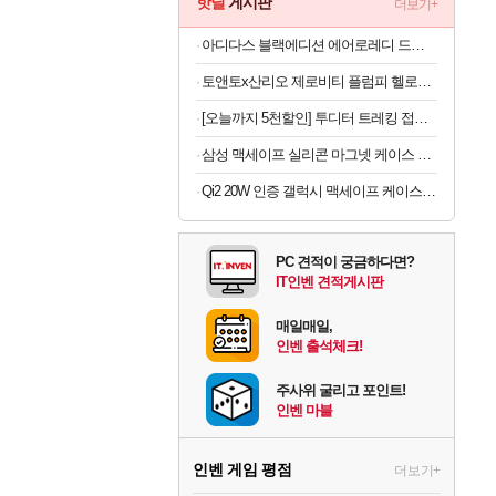
핫딜
게시판
더보기+
아디다스 블랙에디션 에어로레디 드로즈 5PACK
토앤토x산리오 제로비티 플럼피 헬로키티 참태그 SET 실버 여성용 쪼리
[오늘까지 5천할인] 투디터 트레킹 접이식 폴딩 경량 러닝 편광 선글라스 마라톤 가벼운 운전 자외선차단
삼성 맥세이프 실리콘 마그넷 케이스 피스타치오, 갤럭시Z 폴드8
Qi2 20W 인증 갤럭시 맥세이프 케이스 c11 에디션 갤럭시Z 폴드8 울트라, TPU+PC, 피어리스
PC 견적이 궁금하다면?
IT인벤 견적게시판
매일매일,
인벤 출석체크!
주사위 굴리고 포인트!
인벤 마블
인벤 게임 평점
더보기+