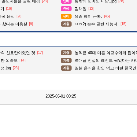
때 출연자들을 굴린 배경
[23]
뜻밖의 연예인 미담..jpg
[26]
연예
야기
[16]
김채원
[12]
연예
한국 음식
[28]
요즘 폐미 근황.
[46]
유머
다 찼다는 미용실
[9]
ㅇㅎ?) 순수 골반 재능녀.
[15]
계층
락의 신호탄이였던 것
[17]
농익은 40대 미혼 여교수에게 잡아먹
계층
민한 외숙모
[14]
역대급 전설의 레전드 찍었다는 카니
계층
.jpg
[23]
일본 음식을 한입 먹고 버린 한국인.j
계층
2025-05-01 00:25