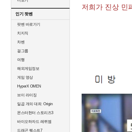
더보기
저희가 진상 민
인기 팟벤
팟벤 바로가기
치지직
차벤
걸그룹
여행
해외게임정보
게임 영상
HyperX OMEN
브이 라이징
일곱 개의 대죄: Origin
몬스터헌터 스토리즈3
바이오하자드 레퀴엠
드래곤 퀘스트7