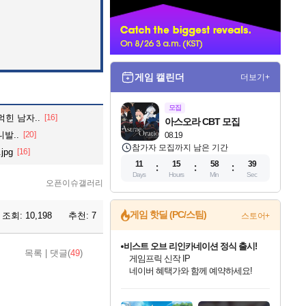
너
게임 캘린더
더보기+
모집
힌 남자..
[16]
아스오라 CBT 모집
발..
[20]
08.19
참가자 모집까지 남은 기간
pg
[16]
11
15
58
37
Days
Hours
Min
Sec
오픈이슈갤러리
게임 핫딜 (PC/스팀)
조회:
10,198
추천:
7
스토어+
비스트 오브 리인카네이션 정식 출시!
목록
|
댓글(
49
)
게임프릭 신작 IP
네이버 혜택가와 함께 예약하세요!
인벤게임즈 8월 특별 할인!
드래곤소드: 어웨이크닝 입점!
문명 7 특별 할인!
마블 투혼 파이팅 소울즈 정식출시!
귀무자: 검의 길 예약 판매 중!
커세어 코브 출시 기념 할인!
더 렐릭 퍼스트 가디언 정식 출시
베데스다 40주년 기념 할인 중!
캡콤 프렌차이즈 할인 진행 중!
캡콤 일부 상품 상시 할인
스타워즈 은하계 레이서
로블록스 기프트 카드 공식 입점
인기 퍼블리셔 모음!
스팀으로 만나는 드래곤소드!
조선&고려 DLC 출시 예정
마블 히어로 총 출동&화려한 격투!
10% 할인과
해적'섬'을 발전시키자!
설화x하드코어 액션!
베데스다의 명작들을
몬헌, 바하 등 인기 IP를
몬헌 와일즈 & 드래곤즈 도그마2
인벤게임즈에서 10% 추가 적립
Robux를 가장 안전하고