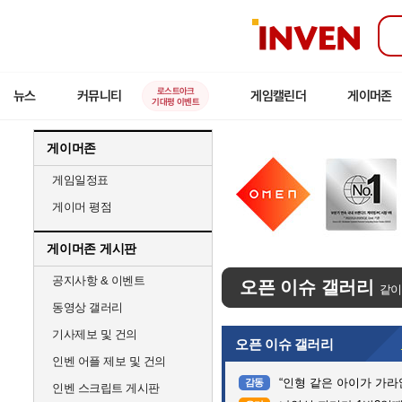
인
벤
로스트아크
뉴스
커뮤니티
게임캘린더
게이머존
기대평 이벤트
게이머존
게임일정표
게이머 평점
게이머존 게시판
공지사항 & 이벤트
오픈 이슈 갤러리
같이
동영상 갤러리
기사제보 및 건의
오픈 이슈 갤러리
인벤 어플 제보 및 건의
“인형 같은 아이가 가라앉는데”…
감동
인벤 스크립트 게시판