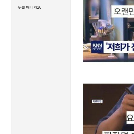
풋볼 매니저26