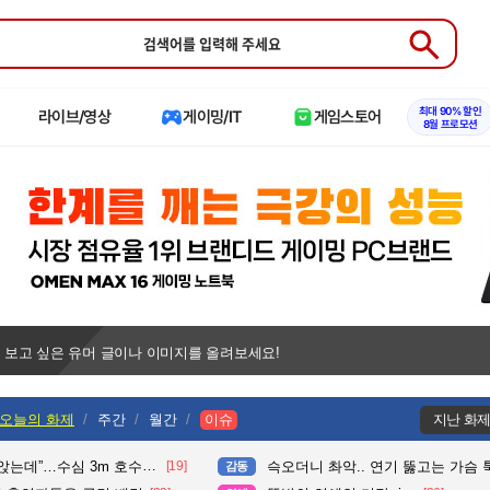
Submit
최대 90% 할인
라이브/영상
게이밍/IT
게임스토어
8월 프로모션
 보고 싶은 유머 글이나 이미지를 올려보세요!
오늘의 화제
주간
월간
이슈
지난 화
수심 3m 호수 뛰어든 60대 의인
[19]
슥오더니 촤악.. 연기 뚫고는 가슴 툭툭.. 지나가
감동