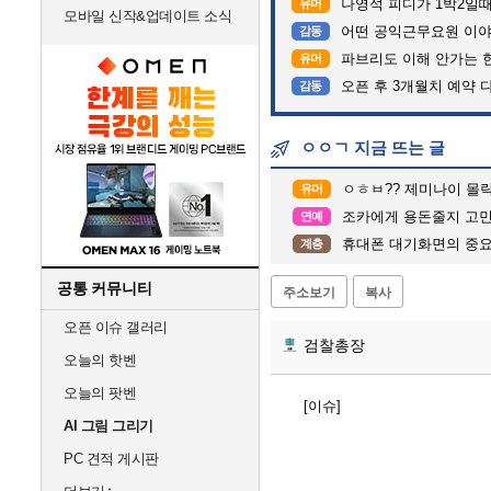
나영석 피디가 1박2일
유머
모바일 신작&업데이트 소식
어떤 공익근무요원 이
감동
파브리도 이해 안가는 
유머
오픈 후 3개월치 예약 
감동
ㅇㅇㄱ 지금 뜨는 글
ㅇㅎㅂ?? 제미나이 몰
유머
조카에게 용돈줄지 고
연예
휴대폰 대기화면의 중요성
계층
공통 커뮤니티
주소보기
복사
오픈 이슈 갤러리
검찰총장
오늘의 핫벤
오늘의 팟벤
[이슈]
AI 그림 그리기
PC 견적 게시판