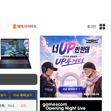
혜택.아이마트
로그인
인
벤
전
체
사
이
트
맵
제보기
이슈 화제보기
인
던 아재의 정체
[22]
벤
배