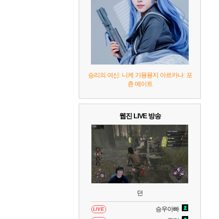
10
레고 배트맨: 레거시 오브 더 다크 나이트
승리의 여신: 니케 기묭묭지 아르카나: 포
츈 메이트
웹진 LIVE 방송
던
승우아빠
LIVE