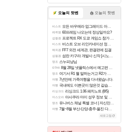
오늘의 팟벤
오늘의 핫벤
모든 바우에라 업그레이드 아이템 획득 위치 공략 (89개)
비스트
60프레임 나오는데 정상일까요?
레퀴엠
프로젝트 RX 도쿄 게임쇼 참가 결정
섭컬겜
비스트 오브 리인카네이션 정보/공략글 모음
비스트
FF7 외전 세계관, 완결편에 집결
해외겜
섬란 카구라 개발사 신작 [시노비 넥서스] 연내 출시 예정
섭컬겜
스누피냥님
명조
8월 28일 넷플릭스에서 예고편 공개 예정
GTA6
여기서 R1 뭘 말하는거고 R2가 뭘말하는걸까요?
명조
7년만에 가족여행을 다녀왔습니다.
여행
국내에도 이쁜곳이 많은것 같습니다
여행
리싱크드 1.06 패치노트 (8/5)
리싱크드
아사쿠라 마이 성우 정보 및 주요 필모
아스오라
유니버스 채널 특별 코너 | 자신만의 스타일
명조
7월~8월 부산-단양-충주-울진 다녀왔어요~
여행
새로고침