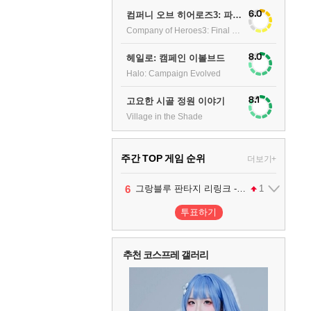
6.0
컴퍼니 오브 히어로즈3: 파이널 스탠드
Company of Heroes3: Final stand
8.0
헤일로: 캠페인 이볼브드
Halo: Campaign Evolved
8.1
고요한 시골 정원 이야기
Village in the Shade
주간 TOP 게임 순위
더보기+
1
2
3
4
5
6
7
팰월드
프로야구스피리츠2026
드래곤소드 : 어웨이크닝
블라인드 삼국
리듬 천국 미라클 스타즈
어쌔신 크리드: 블랙 플래그 리싱크드
그랑블루 판타지 리링크 - 엔드리스 라그나로크
1
2
2
1
1
2
투표하기
8
헤일로: 캠페인 이볼브드
2
추천 코스프레 갤러리
9
캡틴 츠바사 2 월드 파이터즈