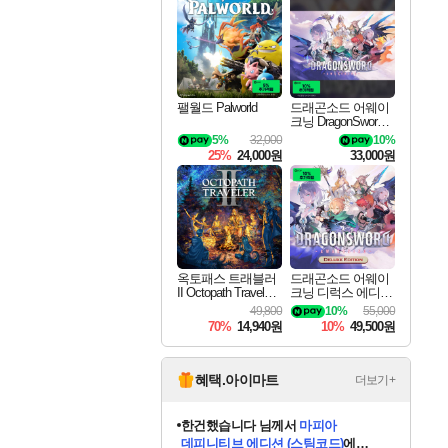
최대 90% 할인가를 만나보세요!
네이버혜택과 함께 만나보세요!
50%할인&추가 적립까지!
네이버 포인트 혜택까지!
이니&베니 혜택까지!
할인&네이버혜택으로 만나보세요!
네이버페이 혜택과 만나보세요!
40주년 프로모션으로 만나보세요!
할인가에 만나보세요!
일부 에디션 상시 할인!
혜택으로 예약 판매 중
편안하게 충전하세요
팰월드 Palworld
드래곤소드 어웨이
크닝 DragonSword A
wakening
5%
32,000
10%
25%
24,000원
33,000원
옥토패스 트래블러
드래곤소드 어웨이
II Octopath Traveler I
크닝 디럭스 에디션
I
DragonSword Awake
49,800
10%
55,000
ning Deluxe Edition
70%
14,940원
10%
49,500원
혜택.아이마트
더보기+
한건했습니다
님께서
마피아
데피니티브 에디션 (스팀코드)
에
프로틴스101
님께서
네이버페이 1만원
당첨되셨습니다.
교환권
에 당첨되셨습니다.