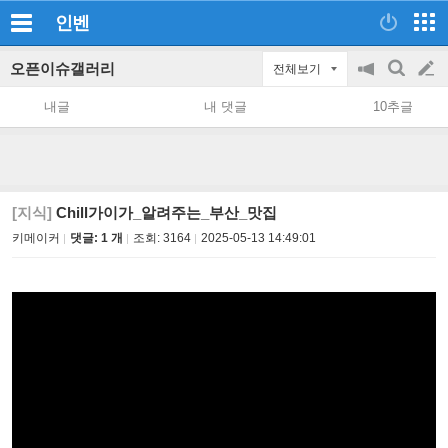
인벤
오픈이슈갤러리
전체보기
공
검
글
지
색
내글
내 댓글
10추글
on/off
쓰
기
[지식]
Chill가이가_알려주는_부산_맛집
키메이커
댓글: 1 개
조회:
3164
2025-05-13 14:49:01