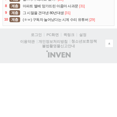
8
계층
[31]
아파트 엘베 망가뜨린 아줌마 사과문
9
계층
[31]
그 시절을 견뎌낸 80년대생
10
계층
[29]
(ㅎㅂ) 구독자 늘어났다는 시계 수리 유튜버
로그인
PC화면
퀵링크
설정
청소년보호정책
이용약관
개인정보처리방침
▲
불법촬영물신고안내
(주)
인
벤