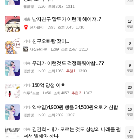
꿻뻵뗗
Lv.90
조회 3017
13:11
남자친구 말투가 이런데 헤어져..?
계층
17
댓글
전자팔찌
Lv.93
조회 3045
13:10
친구오빠랑 잤어...
기타
0
댓글
사실난라쿤
Lv.89
조회 2567
13:10
우리가 이런것도 걱정해줘야함...??
이슈
9
댓글
꿻뻵뗗
Lv.90
조회 1963
추천 1
13:09
150억 당첨 이후
기타
20
댓글
하루5프로
Lv.50
조회 4057
추천 3
13:07
역수입)4,900원 빵을 24,500원으로 계산함
기타
10
댓글
꿻뻵뗗
Lv.90
조회 2802
13:07
김건희 - 내가 모르는 것도 상상의 나래를 펼
이슈
7
쳐서 말해야 하냐
댓글