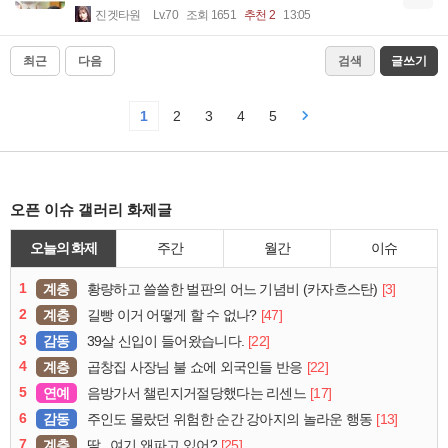
진겟타원
Lv.70
조회 1651
추천 2
13:05
최근
다음
검색
글쓰기
1
2
3
4
5
오픈 이슈 갤러리 화제글
오늘의 화제
주간
월간
이슈
1
계층
[3]
황량하고 쓸쓸한 벌판의 어느 기념비 (카자흐스탄)
2
계층
[47]
길빵 이거 어떻게 할 수 없나?
3
감동
[22]
39살 신입이 들어왔습니다.
4
계층
[22]
곱창집 사장님 불 쇼에 외국인들 반응
5
연예
[17]
음방가서 챌린지거절당했다는 리센느
6
감동
[13]
주인도 몰랐던 위험한 순간 강아지의 놀라운 행동
7
계층
[25]
딸...여기 왜파고 있어?