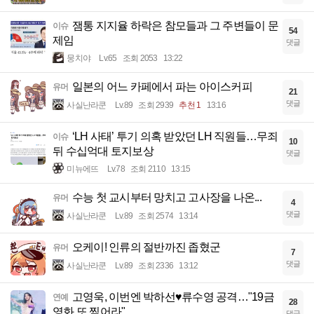
잼통 지지율 하락은 참모들과 그 주변들이 문
이슈
54
제임
댓글
뭉치야
Lv.65
조회 2053
13:22
일본의 어느 카페에서 파는 아이스커피
유머
21
댓글
사실난라쿤
Lv.89
조회 2939
추천 1
13:16
‘LH 사태’ 투기 의혹 받았던 LH 직원들…무죄
이슈
10
뒤 수십억대 토지보상
댓글
미뉴에뜨
Lv.78
조회 2110
13:15
수능 첫 교시부터 망치고 고사장을 나온...
유머
4
댓글
사실난라쿤
Lv.89
조회 2574
13:14
오케이! 인류의 절반까진 좁혔군
유머
7
댓글
사실난라쿤
Lv.89
조회 2336
13:12
고영욱, 이번엔 박하선♥류수영 공격…"19금
연예
28
영화 또 찍어라"
댓글