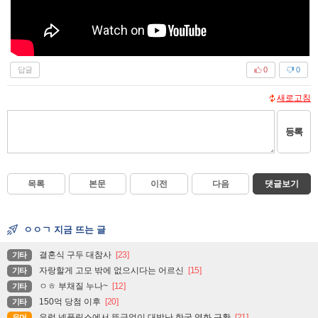
답글
0
0
새로고침
등록
목록
본문
이전
다음
댓글보기
ㅇㅇㄱ 지금 뜨는 글
결혼식 구두 대참사
[23]
기타
자랑할게 고모 밖에 없으시다는 어르신
[15]
기타
ㅇㅎ 부채질 누나~
[12]
기타
150억 당첨 이후
[20]
기타
유럽 넷플릭스에서 뜬금없이 대박난 한국 영화 근황
[21]
유머