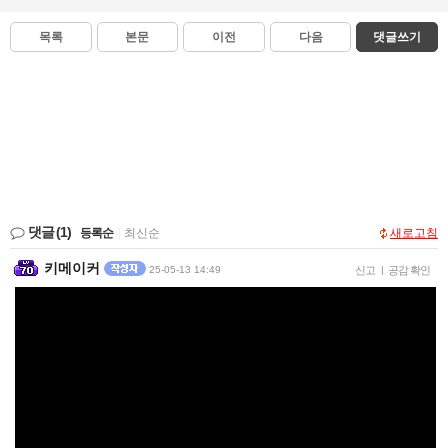
목록
본문
이전
다음
댓글쓰기
댓글
(1)
등록순
|
최신순
새로고침
키메이커
25-05-13 14:49
신고
|
공감 확인