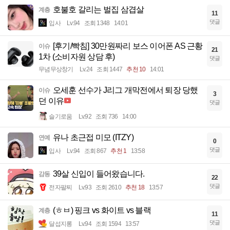
호불호 갈리는 벌집 삼겹살
계층
11
댓글
입사
Lv.94
조회 1348
14:01
[후기/빡침] 30만원짜리 보스 이어폰 AS 근황
이슈
21
1차 (소비자원 상담 후)
댓글
무념무상창기
Lv.24
조회 1447
추천 10
14:01
오세훈 선수가 J리그 개막전에서 퇴장 당했
이슈
3
던 이유
댓글
슬기로움
Lv.92
조회 736
14:00
유나 초근접 미모 (ITZY)
연예
0
댓글
입사
Lv.94
조회 867
추천 1
13:58
39살 신입이 들어왔습니다.
감동
22
댓글
전자팔찌
Lv.93
조회 2610
추천 18
13:57
(ㅎㅂ) 핑크 vs 화이트 vs 블랙
계층
11
댓글
달섭지롱
Lv.94
조회 1594
13:57