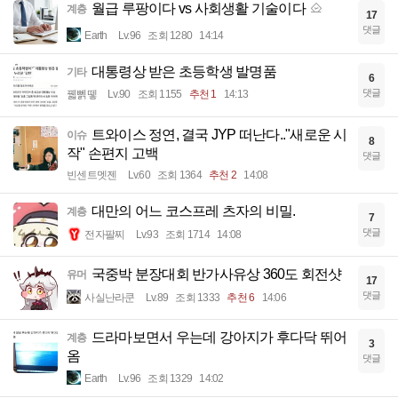
월급 루팡이다 vs 사회생활 기술이다
계층
17
댓글
Earth
Lv.96
조회 1280
14:14
대통령상 받은 초등학생 발명품
기타
6
댓글
꿻뻵뗗
Lv.90
조회 1155
추천 1
14:13
트와이스 정연, 결국 JYP 떠난다.."새로운 시
이슈
8
작" 손편지 고백
댓글
빈센트멧젠
Lv.60
조회 1364
추천 2
14:08
대만의 어느 코스프레 츠자의 비밀.
계층
7
댓글
전자팔찌
Lv.93
조회 1714
14:08
국중박 분장대회 반가사유상 360도 회전샷
유머
17
댓글
사실난라쿤
Lv.89
조회 1333
추천 6
14:06
드라마보면서 우는데 강아지가 후다닥 뛰어
계층
3
옴
댓글
Earth
Lv.96
조회 1329
14:02