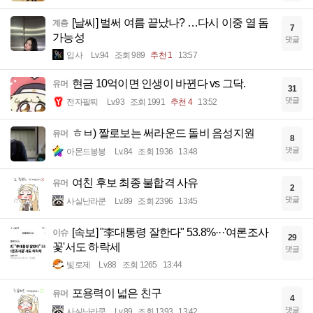
[날씨] 벌써 여름 끝났나? …다시 이중 열 돔
계층
7
가능성
댓글
입사
Lv.94
조회 989
추천 1
13:57
현금 10억이면 인생이 바뀐다 vs 그닥.
유머
31
댓글
전자팔찌
Lv.93
조회 1991
추천 4
13:52
ㅎㅂ) 짤로보는 써라운드 돌비 음성지원
유머
8
댓글
아몬드봉봉
Lv.84
조회 1936
13:48
여친 후보 최종 불합격 사유
유머
2
댓글
사실난라쿤
Lv.89
조회 2396
13:45
[속보] "李대통령 잘한다" 53.8%···'여론조사
이슈
29
꽃'서도 하락세
댓글
빛로제
Lv.88
조회 1265
13:44
포용력이 넓은 친구
유머
4
댓글
사실난라쿤
Lv.89
조회 1393
13:42