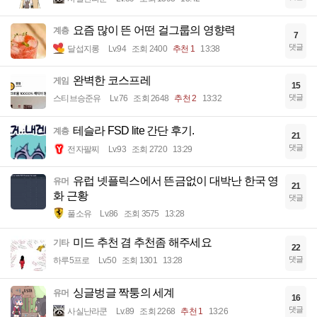
요즘 많이 뜬 어떤 걸그룹의 영향력
계층
7
댓글
달섭지롱
Lv.94
조회 2400
추천 1
13:38
완벽한 코스프레
게임
15
댓글
스티브승준유
Lv.76
조회 2648
추천 2
13:32
테슬라 FSD lite 간단 후기.
계층
21
댓글
전자팔찌
Lv.93
조회 2720
13:29
유럽 넷플릭스에서 뜬금없이 대박난 한국 영
유머
21
화 근황
댓글
풀소유
Lv.86
조회 3575
13:28
미드 추천 겸 추천좀 해주세요
기타
22
댓글
하루5프로
Lv.50
조회 1301
13:28
싱글벙글 짝퉁의 세계
유머
16
댓글
사실난라쿤
Lv.89
조회 2268
추천 1
13:26