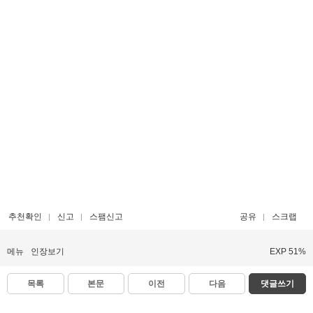
추천확인
신고
스팸신고
공유
스크랩
메뉴
인장보기
EXP 51%
목록
본문
이전
다음
댓글쓰기