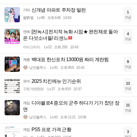
신개념 아파트 주차장 빌런
기타
1
댓글
꿻뻵뗗
Lv.90
조회 648
10:43
[전녹시] 전지적 녹화 시점★ 완전체로 돌아
연예
4
온 다섯소녀들! 리센느
댓글
아이스티이
Lv.32
조회 250
10:43
백대표 한신포차 13000원 짜리 계란찜
계층
9
댓글
낭만블루스
Lv.91
조회 859
10:42
2025 치킨메뉴 인기순위
유머
13
댓글
구운겨란한판
Lv.37
조회 835
10:37
디아블로4 증오의 군주 하다가 기가 찼던 장
게임
11
면
댓글
낭만블루스
Lv.91
조회 1121
10:36
PS5 프로 가격 근황
게임
3
댓글