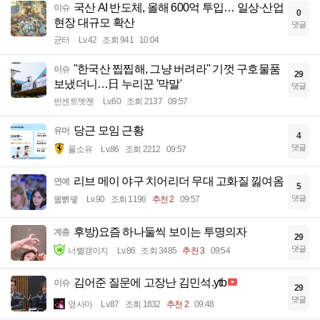
국산 AI 반도체, 올해 600억 투입… 일상·산업
이슈
0
현장 대규모 확산
댓글
균터
Lv.42
조회 941
10:04
"한국산 찝찝해, 그냥 버려라" 기껏 구호물품
이슈
29
보냈더니…日 누리꾼 '막말'
댓글
빈센트멧젠
Lv.60
조회 2137
09:57
당근 모임 근황
유머
4
댓글
풀소유
Lv.86
조회 2212
09:57
리브 메이 야구 치어리더 무대 고화질 낋여옴
연예
5
댓글
꿻뻵뗗
Lv.90
조회 1196
추천 2
09:57
후방)요즘 하나둘씩 보이는 투명의자
계층
29
댓글
너빨갱이지
Lv.86
조회 3485
추천 3
09:54
김어준 질문에 고장난 김민석.ytb
이슈
29
댓글
옆사마
Lv.87
조회 1832
추천 2
09:48