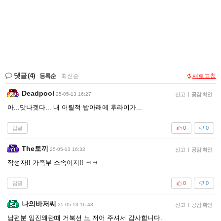
댓글
(4)
등록순
|
최신순
새로고침
Deadpool
25-05-13 16:27
신고
|
공감 확인
아...맛나겟다... 내 어릴적 밥아래에 후라이가...
답글
0
0
The토끼
25-05-13 16:32
신고
|
공감 확인
작성자!! 가족부 소속이지!! ㅋㅋ
답글
0
0
나의바저씨
25-05-13 16:43
신고
|
공감 확인
남편분 임진왜란때 거북선 노 저어 주셔서 감사합니다.