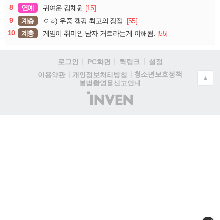
8
연예
[15]
귀여운 김채원
9
계층
[55]
ㅇㅎ) 우중 캠핑 최고의 장점.
10
계층
[55]
게임이 취미인 남자 거르라는게 이해됨.
로그인
PC화면
퀵링크
설정
청소년보호정책
이용약관
개인정보처리방침
▲
불법촬영물신고안내
(주)
인
벤