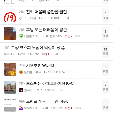
파노키
Lv.51
조회 903
10:36
진짜 더울때 쓸만한 꿀팁
기타
4
댓글
킹리적갓비자
Lv.69
조회 1000
10:34
후방 또는 더러움이 공존
계층
9
댓글
너빨갱이지
Lv.86
조회 1422
추천 2
10:33
그냥 코스피 투심이 박살이 났음.
계층
22
댓글
부두개미
Lv.60
조회 1555
추천 1
10:31
시오후키 WD-40
유머
5
댓글
돌체콜드부르
Lv.79
조회 1257
10:30
포스쩌는 아제르바이잔 KFC
기타
2
댓글
옆사마
Lv.87
조회 932
10:29
트럼프가 ㅅㅂㄴ 인 이유.
이슈
5
댓글
두부두꺼비
Lv.78
조회 1324
추천 1
10:27