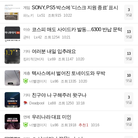
SONY, PS5 박스에 '디스크 지원 종료' 표시
게임
3
댓글
파노키
Lv.51
조회 915
10:22
코스피 매도 사이드카 발동…6300 반납 문턱
이슈
13
댓글
균터
Lv.42
조회 1254
10:21
여러분 내일 입추래요
기타
13
댓글
킹리적갓비자
Lv.69
조회 1147
10:20
텍사스에서 벌어진 토네이도와 우박
계층
10
댓글
너빨갱이지
Lv.86
조회 1335
10:20
친구야 나 구해주러 왓구나
기타
3
댓글
Deadpool
Lv.88
조회 1250
10:18
우리나라 대표 미인
연예
20
댓글
너빨갱이지
Lv.86
조회 1918
추천 1
10:16