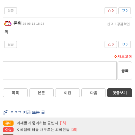
답글
0
0
존윅
25-05-13 18:24
신고
|
공감 확인
와
답글
0
0
새로고침
등록
목록
본문
이전
다음
댓글보기
ㅇㅇㄱ 지금 뜨는 글
아재들이 좋아하는 골반녀
[16]
유머
K 폭염에 혀를 내두르는 외국인들
[29]
이슈