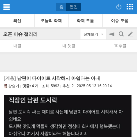
홈
웹진
최신
오늘의 화제
화제 모음
이슈 모음
오픈 이슈 갤러리
전체보기
공
검
글
지
색
내글
내 댓글
10추글
on/off
쓰
기
[계층]
남편이 다이어트 시작해서 아쉽다는 아내
강슬기
댓글: 4 개
조회:
5993
추천:
2
2025-05-13 16:20:14