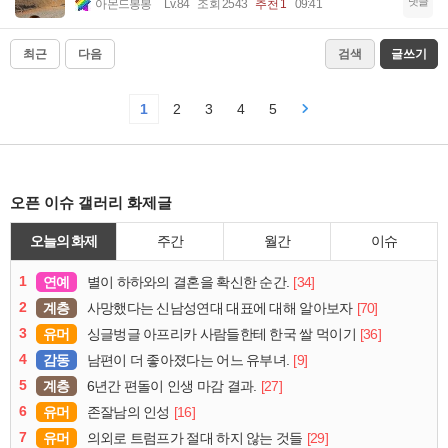
댓글
아몬드봉봉
Lv.84
조회 2543
추천 1
09:41
최근
다음
검색
글쓰기
1
2
3
4
5
오픈 이슈 갤러리 화제글
오늘의 화제
주간
월간
이슈
1
연예
[34]
별이 하하와의 결혼을 확신한 순간.
2
계층
[70]
사망했다는 신남성연대 대표에 대해 알아보자
3
유머
[36]
싱글벙글 아프리카 사람들한테 한국 쌀 먹이기
4
감동
[9]
남편이 더 좋아졌다는 어느 유부녀.
5
계층
[27]
6년간 편돌이 인생 마감 결과.
6
유머
[16]
존잘남의 인성
7
유머
[29]
의외로 트럼프가 절대 하지 않는 것들