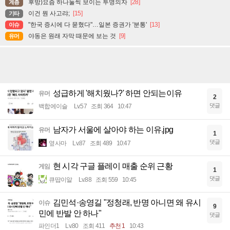
후방)요즘 하나둘씩 보이는 투명의자
[28]
계층
이건 뭔 사고랴;
[15]
기타
"한국 증시에 다 묻혔다"…일본 증권가 '분통'
[13]
이슈
야동은 원래 자막 때문에 보는 것
[9]
유머
성급하게 '해치웠나?' 하면 안되는이유
유머
2
댓글
백합에이슬
Lv.57
조회 364
10:47
남자가 서울에 살아야 하는 이유.jpg
유머
1
댓글
옆사마
Lv.87
조회 489
10:47
현 시각 구글 플레이 매출 순위 근황
게임
1
댓글
큐땁이알
Lv.88
조회 559
10:45
김민석·송영길 "정청래, 반명 아니면 왜 유시
이슈
9
민에 반발 안 하나"
댓글
파인더1
Lv.80
조회 411
추천 1
10:43