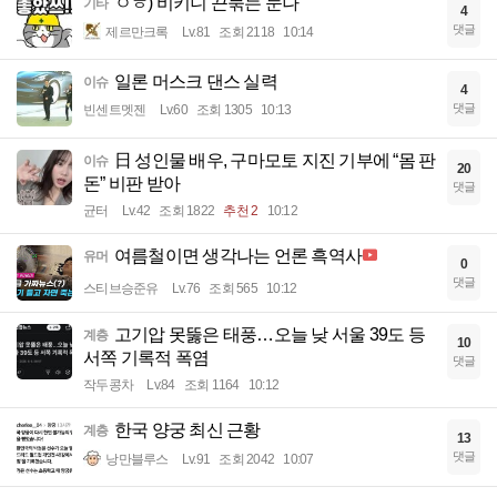
ㅇㅎ) 비키니 끈묶는 눈나
기타
4
댓글
제르만크록
Lv.81
조회 2118
10:14
일론 머스크 댄스 실력
이슈
4
댓글
빈센트멧젠
Lv.60
조회 1305
10:13
日 성인물 배우, 구마모토 지진 기부에 “몸 판
이슈
20
돈” 비판 받아
댓글
균터
Lv.42
조회 1822
추천 2
10:12
여름철이면 생각나는 언론 흑역사
유머
0
댓글
스티브승준유
Lv.76
조회 565
10:12
고기압 못뚫은 태풍…오늘 낮 서울 39도 등
계층
10
서쪽 기록적 폭염
댓글
작두콩차
Lv.84
조회 1164
10:12
한국 양궁 최신 근황
계층
13
댓글
낭만블루스
Lv.91
조회 2042
10:07