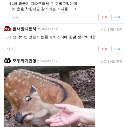
TL이 과금이 그따구라서 돈 못벌고있는데
아이온을 착한과금 할거라는 기대를 ㅋㅋ
답글
0
0
음색깡패윤하
25-05-13 19:17
신고
|
공감 확인
그때 생각하면 안됨 이놈들 트릭스터에 한걸 생각해야함
답글
0
0
모두까기인형
25-05-13 19:17
신고
|
공감 확인