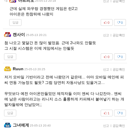
아르피오
25-05-13 20:18
신고
|
공감 확인
근데 실제 와우랑 경쟁했던 게임은 린2고
아이온은 한참뒤에 나왔지
답글
0
0
캔사이
25-05-13 20:21
신고
|
공감 확인
첨 나오고 몇달간 돈 많이 벌었음. 근데 2나와도 안할듯
그 시절 시스템은 이제 게임에서는 안될듯
답글
0
0
Ruun
25-05-13 20:25
신고
|
공감 확인
저거 모바일 기반이라고 전에 나왔던거 같은데... 아마 모바일 메인에 피
씨 연동 가능정도 될듯? 그럼 당연히 자동사냥도 있을거고...
무엇보다 예전 아이온만들었던 제작자들 이미 엔씨 다 나갔잔아.. 엔씨
에 남은 사람이라고는 리니지 소스 훌륭하게 카피해서 붙여넣기 하는 개
발자들밖에 안남았어;;
답글
1
0
그녀에게
25-05-13 20:40
신고
|
공감 확인