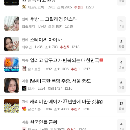
댓글
제르만크록
Lv.81
조회 2905
추천 2
12:20
후방 ㅡ 그릴래영 인스타
연예
5
댓글
입술돼지
Lv.43
조회 1804
12:19
스테이씨 아이사
연예
8
댓글
배수민
Lv.35
조회 703
추천 5
12:18
얼리고 달구고가 반복되는 대한민국
이슈
4
댓글
슬기로움
Lv.92
조회 1096
추천 1
12:17
[날씨] 극한 폭염 주춤, 서울 35도
계층
6
댓글
입사
Lv.94
조회 1427
12:16
캐리비안 베이가 27년만에 바꾼 것.jpg
지식
17
댓글
달섭지롱
Lv.94
조회 4388
추천 2
12:10
한국인들 근황
계층
4
댓글
Blume
Lv.86
조회 2975
추천 1
12:05