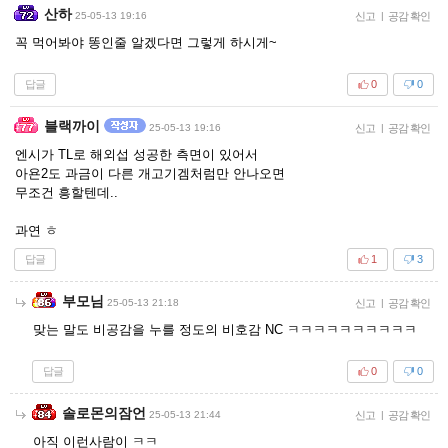
산하
25-05-13 19:16
신고
|
공감 확인
꼭 먹어봐야 똥인줄 알겠다면 그렇게 하시게~
답글
0
0
블랙까이
25-05-13 19:16
신고
|
공감 확인
엔시가 TL로 해외섭 성공한 측면이 있어서
아욘2도 과금이 다른 개고기겜처럼만 안나오면
무조건 흥할텐데..
과연 ㅎ
답글
1
3
부모님
25-05-13 21:18
신고
|
공감 확인
맞는 말도 비공감을 누를 정도의 비호감 NC ㅋㅋㅋㅋㅋㅋㅋㅋㅋㅋ
답글
0
0
솔로몬의잠언
25-05-13 21:44
신고
|
공감 확인
아직 이런사람이 ㅋㅋ