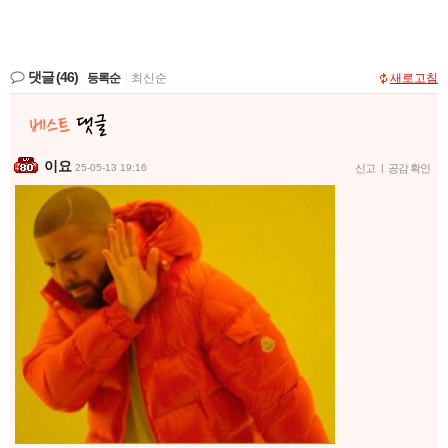
댓글
(46)
등록순
|
최신순
새로고침
이요
25-05-13 19:16
신고
|
공감 확인