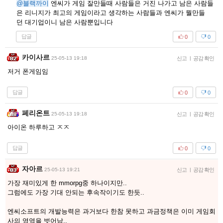
@블랙까이
엔씨가 게임 잘만들때 사람들은 거진 나가고 남은 사람들
은 리니지가 최고의 게임이라고 생각하는 사람들과 엔씨가 뭘만들
던 대기업이니 남은 사람뿐입니다
답글
0
0
카이사르
25-05-13 19:18
신고
|
공감 확인
저거 폰게임임
답글
0
0
페리온트
25-05-13 19:18
신고
|
공감 확인
아이온 하루하고 ㅈㅈ
답글
0
0
자아르
25-05-13 19:21
신고
|
공감 확인
가장 재미있게 한 mmorpg중 하나이지만..
그럼에도 가장 기대 안되는 후속작이기도 한듯..
엔씨소프트의 개발능력은 과거보다 한참 못하고 과금정책은 이미 게임회
사의 영역을 벗어남..