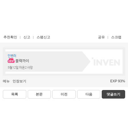
추천확인
신고
스팸신고
공유
스크랩
인벤러
블랙까이
5월12일 아욘2 사망
메뉴
인장보기
EXP 93%
목록
본문
이전
다음
댓글쓰기