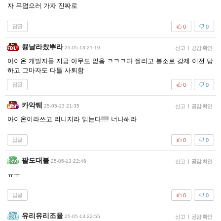
자 무덤으러 가자 진짜로
답글
0
0
쁑날라찼뿌라
25-05-13 21:19
신고
|
공감 확인
아이온 개발자들 지금 아무도 없음 ㅋㅋㅋ다 짤리고 블소로 강제 이전 당
하고 그마자도 다들 사퇴함
답글
0
0
카악퉤
25-05-13 21:35
신고
|
공감 확인
아이온이라쓰고 리니지라 읽는다!!!! 너나해라
답글
0
0
팔도대불
25-05-13 22:46
신고
|
공감 확인
ㅠㅠ
답글
0
0
유리유리조율
25-05-13 22:55
신고
|
공감 확인