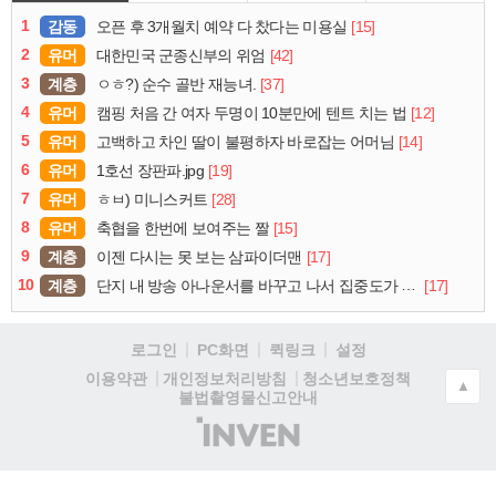
1
감동
[15]
오픈 후 3개월치 예약 다 찼다는 미용실
2
유머
[42]
대한민국 군종신부의 위엄
3
계층
[37]
ㅇㅎ?) 순수 골반 재능녀.
4
유머
[12]
캠핑 처음 간 여자 두명이 10분만에 텐트 치는 법
5
유머
[14]
고백하고 차인 딸이 불평하자 바로잡는 어머님
6
유머
[19]
1호선 장판파.jpg
7
유머
[28]
ㅎㅂ) 미니스커트
8
유머
[15]
축협을 한번에 보여주는 짤
9
계층
[17]
이젠 다시는 못 보는 삼파이더맨
10
계층
[17]
단지 내 방송 아나운서를 바꾸고 나서 집중도가 확 올라갔다는 한 아파트의 안내방송
로그인
PC화면
퀵링크
설정
청소년보호정책
이용약관
개인정보처리방침
▲
불법촬영물신고안내
(주)
인
벤