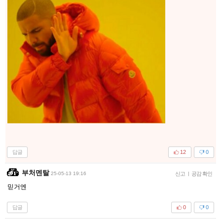
답글
12
0
부처멘탈
25-05-13 19:16
신고
|
공감 확인
믿거엔
답글
0
0