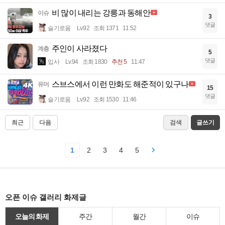
비 많이 내리는 강릉과 동해안
이슈
3
댓글
슬기로움
Lv.92
조회 1371
11:52
주인이 사라졌다
계층
5
댓글
입사
Lv.94
조회 1830
추천 5
11:47
스브스에서 이런 만화도 해준적이 있구나
유머
15
댓글
슬기로움
Lv.92
조회 1530
11:46
최근
다음
검색
글쓰기
1
2
3
4
5
오픈 이슈 갤러리 화제글
오늘의 화제
주간
월간
이슈