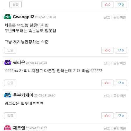
답글
0
0
Gwangpil2
25-05-13 19:28
신고
|
공감 확인
처음은 속인놈 잘못이지만
두번째부터는 속는놈도 잘못임
그냥 저지능인정하는 수준
답글
0
0
필리온
25-05-13 19:28
신고
|
공감 확인
???? nc 가 리니지말고 다른걸 안하는데 기대 하심??????
답글
0
0
후부키케이
25-05-13 19:30
신고
|
공감 확인
광고같은 말투네ㅋㅋㅋ
답글
0
0
체르엔
25-05-13 19:32
신고
|
공감 확인