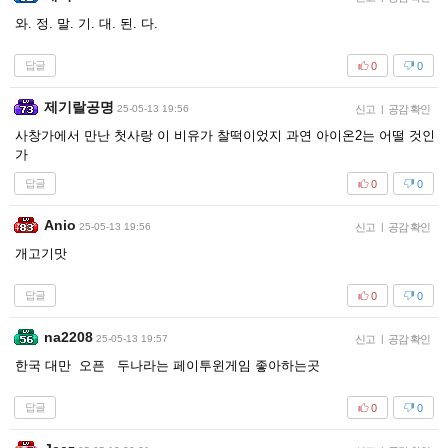
와. 정. 말. 기. 대. 된. 다.
답글
0
0
제기랄공명
25-05-13 19:56
신고
|
공감 확인
사창가에서 만난 첫사랑 이 비유가 찰떡이었지 과연 아이온2는 어떨 것인
가
답글
0
0
Anio
25-05-13 19:56
신고
|
공감 확인
개고기맛
답글
0
0
na2208
25-05-13 19:57
신고
|
공감 확인
한국 대만 오픈 두나라는 페이투윈게임 좋아하는곳
답글
0
0