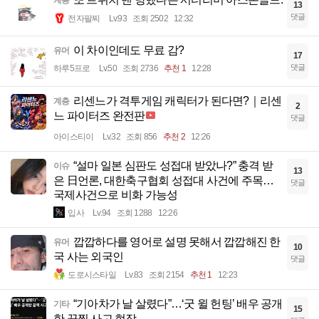
계층
13
댓글
전자팔찌
Lv.93
조회 2502
12:32
이 차이인데도 무료 감?
유머
17
댓글
하루5프로
Lv.50
조회 2736
추천 1
12:28
리센느가 격투게임 캐릭터가 된다면?｜리센
계층
2
느 파이터즈 완전판
댓글
아이스티이
Lv.32
조회 856
추천 2
12:26
“설마 일본 심판도 성접대 받았나?” 충격 받
이슈
13
은 日언론, 대한축구협회 성접대 사건에 주목…
댓글
국제사건으로 비화 가능성
입사
Lv.94
조회 1288
12:26
깝깝하다를 영어로 설명 못해서 깝깝해진 한
유머
10
국 사는 외국인
댓글
도로시스타일
Lv.83
조회 2154
추천 1
12:23
“기아차가 날 살렸다”…‘굿 윌 헌팅’ 배우 공개
기타
15
한 끔찍 사고 현장