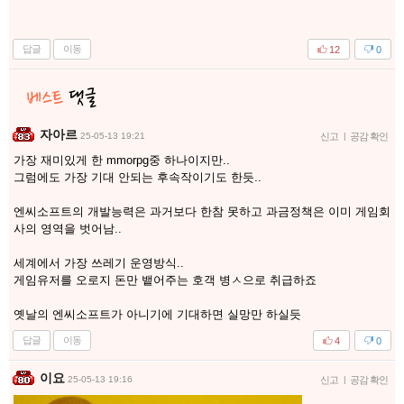
답글
이동
12
0
자아르
25-05-13 19:21
신고
|
공감 확인
가장 재미있게 한 mmorpg중 하나이지만..
그럼에도 가장 기대 안되는 후속작이기도 한듯..
엔씨소프트의 개발능력은 과거보다 한참 못하고 과금정책은 이미 게임회
사의 영역을 벗어남..
세계에서 가장 쓰레기 운영방식..
게임유저를 오로지 돈만 뱉어주는 호객 병ㅅ으로 취급하죠
옛날의 엔씨소프트가 아니기에 기대하면 실망만 하실듯
답글
이동
4
0
이요
25-05-13 19:16
신고
|
공감 확인