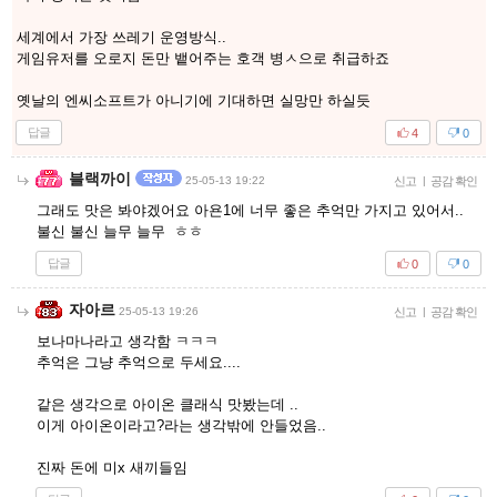
세계에서 가장 쓰레기 운영방식..
게임유저를 오로지 돈만 뱉어주는 호객 병ㅅ으로 취급하죠
옛날의 엔씨소프트가 아니기에 기대하면 실망만 하실듯
답글
4
0
블랙까이
25-05-13 19:22
신고
|
공감 확인
그래도 맛은 봐야겠어요 아욘1에 너무 좋은 추억만 가지고 있어서..
불신 불신 늘무 늘무 ㅎㅎ
답글
0
0
자아르
25-05-13 19:26
신고
|
공감 확인
보나마나라고 생각함 ㅋㅋㅋ
추억은 그냥 추억으로 두세요....
같은 생각으로 아이온 클래식 맛봤는데 ..
이게 아이온이라고?라는 생각밖에 안들었음..
진짜 돈에 미x 새끼들임