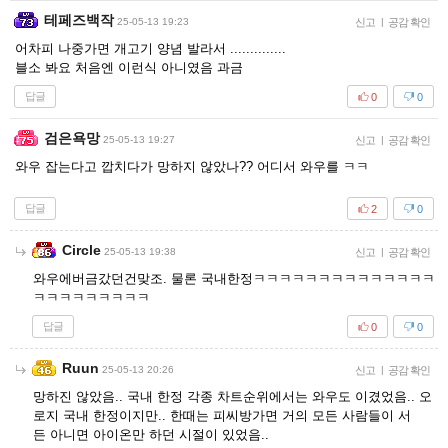
테페즈백작
25-05-13 19:23
신고
|
공감 확인
어차피 나중가면 개고기 양념 발라서 ..............
블소 봐요 처음엔 이런식 아니였음 과금
답글
0
0
검은욕망
25-05-13 19:27
신고
|
공감 확인
와우 잡는다고 깝치다가 망하지 않았나?? 어디서 와우를 ㅋㅋ
답글
2
0
Circle
25-05-13 19:38
신고
|
공감 확인
와우에버금갔던건맞조. 물론 국내한정ㅋㅋㅋㅋㅋㅋㅋㅋㅋㅋㅋㅋㅋㅋ
ㅋㅋㅋㅋㅋㅋㅋㅋㅋ
답글
0
0
Ruun
25-05-13 20:26
신고
|
공감 확인
망하진 않았음.. 국내 한정 각종 차트순위에서는 와우도 이겼었음.. 오
로지 국내 한정이지만.. 한때는 피씨방가면 거의 모든 사람들이 서
든 아니면 아이온만 하던 시절이 있었음..