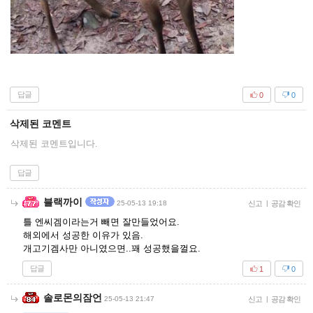
답글
0
0
삭제된 코멘트
삭제된 코멘트입니다.
답글
블랙까이
25-05-13 19:18
신고
|
공감 확인
틀 엔씨겜이라는거 빼면 잘만들었어요.
해외에서 성공한 이유가 있음.
개고기겜사만 아니였으면..꽤 성공했을껄요.
답글
1
0
솔로몬의잠언
25-05-13 21:47
신고
|
공감 확인