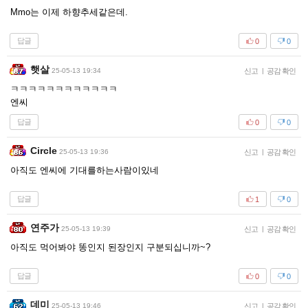
Mmo는 이제 하향추세같은데.
답글
0
0
햇살
25-05-13 19:34
신고
|
공감 확인
ㅋㅋㅋㅋㅋㅋㅋㅋㅋㅋㅋㅋ
엔씨
답글
0
0
Circle
25-05-13 19:36
신고
|
공감 확인
아직도 엔씨에 기대를하는사람이있네
답글
1
0
연주가
25-05-13 19:39
신고
|
공감 확인
아직도 먹어봐야 똥인지 된장인지 구분되십니까~?
답글
0
0
데미
25-05-13 19:46
신고
|
공감 확인