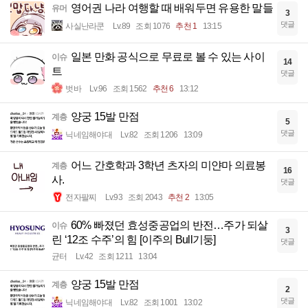
영어권 나라 여행할 때 배워두면 유용한 말들
유머
3
댓글
사실난라쿤
Lv.89
조회 1076
추천 1
13:15
일본 만화 공식으로 무료로 볼 수 있는 사이
이슈
14
트
댓글
벗바
Lv.96
조회 1562
추천 6
13:12
양궁 15발 만점
계층
5
댓글
닉네임해야대
Lv.82
조회 1206
13:09
어느 간호학과 3학년 츠자의 미얀마 의료봉
계층
16
사.
댓글
전자팔찌
Lv.93
조회 2043
추천 2
13:05
60% 빠졌던 효성중공업의 반전…주가 되살
이슈
3
린 ‘12조 수주’의 힘 [이주의 Bull기둥]
댓글
균터
Lv.42
조회 1211
13:04
양궁 15발 만점
계층
2
댓글
닉네임해야대
Lv.82
조회 1001
13:02