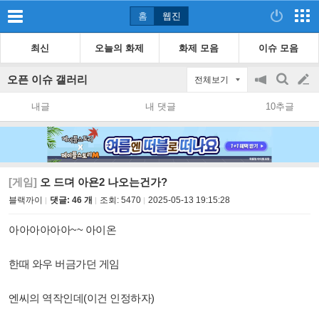
홈
웹진
최신
오늘의 화제
화제 모음
이슈 모음
오픈 이슈 갤러리
전체보기
공
검
글
지
색
내글
내 댓글
10추글
on/off
쓰
기
[게임]
오 드뎌 아욘2 나오는건가?
블랙까이
댓글: 46 개
조회:
5470
2025-05-13 19:15:28
아아아아아아~~ 아이온
한때 와우 버금가던 게임
엔씨의 역작인데(이건 인정하자)