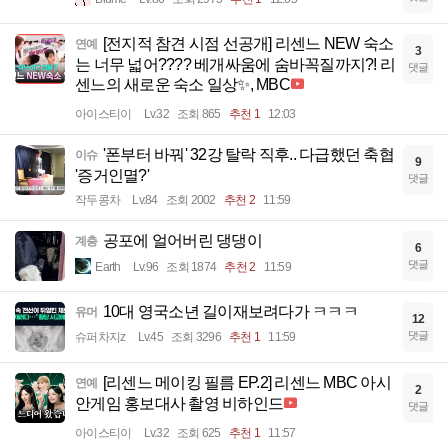
[전지적 참견 시점 선공개] 리센느 NEW 숙소
연예
3
는 너무 넓어???? 베개싸움에 숨바꼭질까지?! 리
댓글
센느의 새로운 숙소 일상✨, MBC
아이스티이
Lv.32
조회 865
추천 1
12:03
'폰부터 바꿔' 32강 탈락 직후.. 다급했던 축협
이슈
9
'증거인멸?'
댓글
작두콩차
Lv.84
조회 2002
추천 2
11:59
공포에 얼어버린 댕댕이
계층
6
댓글
Earth
Lv.96
조회 1874
추천 2
11:59
10대 영국소년 길이재보려다가 ㅋㅋㅋ
유머
12
댓글
슈퍼차지z
Lv.45
조회 3296
추천 1
11:59
[리센느 메이킹 필름 EP.2] 리센느 MBC 아시
연예
2
안게임 홍보대사 촬영 비하인드
댓글
아이스티이
Lv.32
조회 625
추천 1
11:57