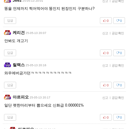
Jeez
25-05-13 20:01
신고
|
공감 확인
똥을 언제까지 찍어먹어야 똥인지 된장인지 구분하나?
답글
0
0
케리건
25-05-13 20:07
신고
|
공감 확인
안봐도 개고기
답글
0
0
릴랙스
25-05-13 20:16
신고
|
공감 확인
와우에버금가던ㅋㅋㅋㅋㅋㅋㅋㅋㅋㅋㅋ
답글
0
0
아르피오
25-05-13 20:17
신고
|
공감 확인
일단 펫한마리부터 뽑으세요 신화급 0.000001%
답글
0
0