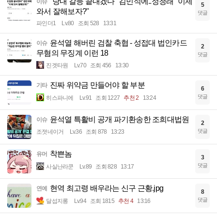
"당내 갈등 끝내겠다" 김민석에..정청래 "이제
이슈
5
와서 잘해보자?"
댓글
파인더1
Lv.80
조회 528
13:31
윤석열 해버린 검찰 축협 - 성접대 법인카드
이슈
2
무혐의 무징계 이런 18
댓글
진겟타원
Lv.70
조회 456
13:30
진짜 위약금 만들어야 할 부분
기타
6
댓글
히스파니에
Lv.91
조회 1227
추천 2
13:24
윤석열 특활비 공개 파기환송한 조희대법원
이슈
2
댓글
조졋네이거
Lv.36
조회 878
13:23
착쁜놈
유머
3
댓글
사실난라쿤
Lv.89
조회 828
13:17
현역 최고령 배우라는 신구 근황.jpg
연예
8
댓글
달섭지롱
Lv.94
조회 1815
추천 4
13:16