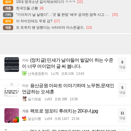
10대 영국소년 길이재보려다가 ㅋㅋㅋ
[12]
유머
한국인들 근황
[4]
계층
“기아차가 날 살렸다”…‘굿 윌 헌팅’ 배우 공개한 끔찍 사고 현장
[15]
기타
이 차이인데도 무료 감?
[17]
유머
또 트위치 밴 당했다는 서터리머 아스몬골드.
[13]
계층
(정치글) 민새가 날아들어 밭갈이 하는 수준
이슈
0
이 너무 어이없어 글 써 봅니다.
댓글
난독중증환자
Lv.76
조회 106
13:43
용산공원 아파트 이야기하며 노무현,문재인
이슈
5
언급하는 오세훈
댓글
슬기로움
Lv.92
조회 288
13:39
팩트로 영포티 후려치는 20대녀.jpg
계층
11
댓글
달섭지롱
Lv.94
조회 1107
13:34