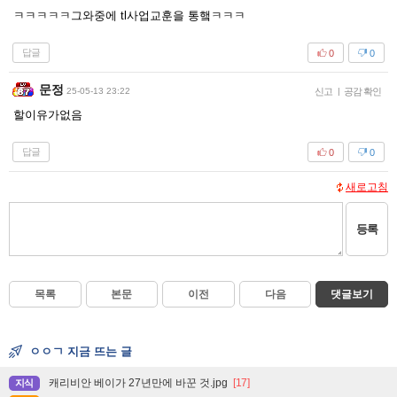
ㅋㅋㅋㅋㅋ그와중에 tl사업교훈을 통햌ㅋㅋㅋ
답글
0
0
문정
25-05-13 23:22
신고
|
공감 확인
할이유가없음
답글
0
0
새로고침
등록
목록
본문
이전
다음
댓글보기
ㅇㅇㄱ 지금 뜨는 글
캐리비안 베이가 27년만에 바꾼 것.jpg
[17]
지식