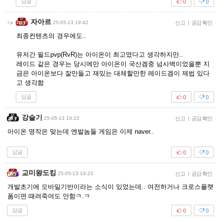
답글
0
0
자아르
25-05-13 19:42
신고
|
공감 확인
최종컨텐츠의 경우에도..
유저간 필드pvp(RvR)는 아이온이 최고였다고 생각하지만..
레이드 같은 경우는 당시에만 아이온이 국산겜중 넘사벽이었을뿐 지
금은 아이온보다 잘만들고 재밌는 대체할만한 레이드겜이 제법 있다
고 생각함
답글
0
0
강슬기
25-05-13 19:22
신고
|
공감 확인
아이온 명작은 맞는데 엔발놈들 게임은 이제 naver..
답글
0
0
교미왕도킹
25-05-13 19:23
신고
|
공감 확인
개발초기에 모바일기반이라는 소식이 있었는데.. 여전하거나 크로스플랫
폼이면 때려죽여도 안함ㅋ.ㅋ
답글
0
0