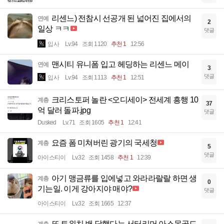
리센느) 전참시 선공개 된 넓어진 집에서의
연예
2
일상 ㅋㅋ
댓글
입사
Lv.94
조회 1120
추천 1
12:56
맨시티 유니폼 입고 헤딩하는 리센느 메이
연예
3
댓글
입사
Lv.94
조회 1113
추천 1
12:51
크리스토퍼 놀란 <오디세이> 전세계 흥행 10
계층
37
억 달러 돌파.jpg
댓글
Dusked
Lv.71
조회 1605
추천 1
12:41
요즘 폼 미쳐버린 광기의 국세청
계층
5
댓글
아이스티이
Lv.32
조회 1458
추천 1
12:39
아기 맹금류를 입에넣고 와라라랄랄 하면 생
계층
0
기는일. 이게 강아지야 매야?
댓글
아이스티이
Lv.32
조회 1665
12:37
또 트위치 밴 당했다는 서터리머 아스몬골드.