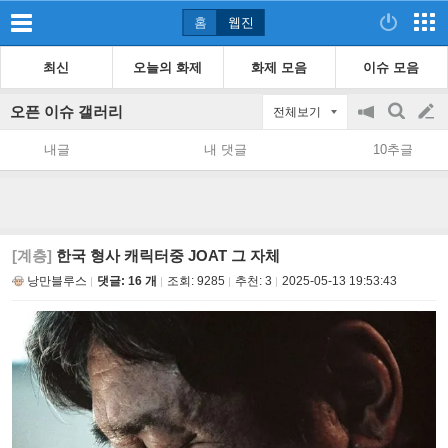
홈
웹진
최신
오늘의 화제
화제 모음
이슈 모음
오픈 이슈 갤러리
전체보기
공
검
글
지
색
내글
내 댓글
10추글
on/off
쓰
기
[계층]
한국 형사 캐릭터중 JOAT 그 자체
낭만블루스
댓글: 16 개
조회:
9285
추천:
3
2025-05-13 19:53:43