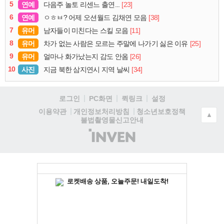
5
연예
[23]
다음주 놀토 리센느 출연...
6
연예
[38]
ㅇㅎㅂ? 어제 오션월드 김채연 모음
7
유머
[11]
남자들이 미친다는 스킬 모음
8
유머
[25]
차가 없는 사람은 모르는 주말에 나가기 싫은 이유
9
유머
[26]
얼마나 화가났는지 감도 안옴
10
사진
[34]
지금 북한 삼지연시 지역 날씨
로그인
PC화면
퀵링크
설정
청소년보호정책
이용약관
개인정보처리방침
▲
불법촬영물신고안내
(주)
인
벤