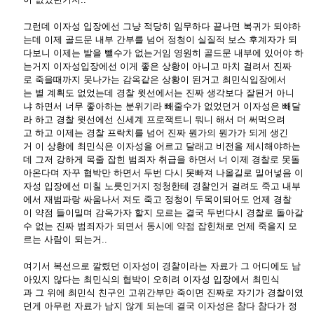
그런데 이자성 입장에선 그냥 적당히 임무하다 끝나면 복귀가 되야하
는데 이제 골드문 내부 간부를 넘어 정청이 실질적 보스 후계자가 되
다보니 이제는 발을 뺄수가 없는거임 영원히 골드문 내부에 있어야 하
는거지 이자성입장에선 이게 좋은 상황이 아니고 마치 걸려서 진짜
로 죽을때까지 못나가는 감옥같은 상황이 된거고 최민식입장에서
는 별 계획도 없었는데 경찰 윗선에서는 진짜 생각보다 잘된거 아니
냐 하면서 너무 좋아하는 분위기라 빼줄수가 없었던거 이자성은 빼달
라 하고 경찰 윗선에선 신세계 프로잭트니 뭐니 해서 더 써먹으려
고 하고 이제는 경찰 프락치를 넘어 진짜 뭔가의 뭔가가 되게 생긴
거 이 상황에 최민식은 이자성을 어르고 달래고 비전을 제시해야하는
데 그저 강하게 목줄 잡힌 범죄자 취급을 하면서 너 이제 경찰로 못돌
아온다며 자꾸 협박만 하면서 두번 다시 못빠져 나올길로 밀어넣음 이
자성 입장에선 미칠 노릇인거지 정청한테 경찰인거 걸려도 죽고 내부
에서 재범파랑 싸움나서 져도 죽고 정청이 두목이되어도 언제 경찰
이 약점 들이밀며 감옥가자 할지 모르는 결국 두번다시 경찰로 돌아갈
수 없는 진짜 범죄자가 되면서 동시에 약점 잡힌채로 언제 죽을지 모
르는 사람이 되는거..
여기서 복선으로 깔렸던 이자성이 경찰이라는 자료가 그 어디에도 남
아있지 않다는 최민식의 협박이 오히려 이자성 입장에서 최민식
과 그 위에 최민식 친구인 고위간부만 죽이면 진짜로 자기가 경찰이였
던게 아무런 자료가 남지 않게 되는데 결국 이자성은 참다 참다가 정