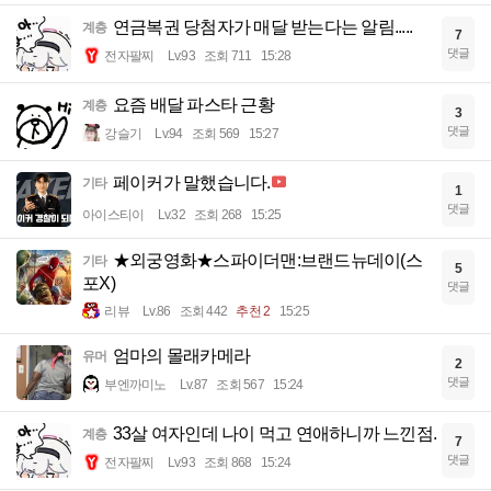
연금복권 당첨자가 매달 받는다는 알림.....
계층
7
댓글
전자팔찌
Lv.93
조회 711
15:28
요즘 배달 파스타 근황
계층
3
댓글
강슬기
Lv.94
조회 569
15:27
페이커가 말했습니다.
기타
1
댓글
아이스티이
Lv.32
조회 268
15:25
★외궁영화★스파이더맨:브랜드뉴데이(스
기타
5
포X)
댓글
리뷰
Lv.86
조회 442
추천 2
15:25
엄마의 몰래카메라
유머
2
댓글
부엔까미노
Lv.87
조회 567
15:24
33살 여자인데 나이 먹고 연애하니까 느낀점.
계층
7
댓글
전자팔찌
Lv.93
조회 868
15:24