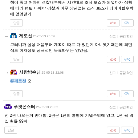
청이 죽고 어차피 경찰내부에서 시킨대로 조직 보스가 되었다가 상황
에 따라 팽될 바에야 경찰과 아무 상관없는 조직 보스가 되어버릴수밖
에 없엇던거
답글
0
0
제로선
25-05-13 20:56
신고
|
공감 확인
그러니까 실상 처음부터 계획이 따로 다 있던게 아니였기때문에 최민
식도 이자성도 궁극적인 목표따위는 없었음..
답글
0
0
사랑방손님
25-05-13 22:08
신고
|
공감 확인
@제로선
오...
답글
0
0
푸켓몬스터
25-05-13 20:32
신고
|
공감 확인
전 2편 나오는거 반대함. 2편은 1편의 흥행에 기댈수밖에 없고, 1편 욕 먹
일 확률 99퍼
답글
0
0