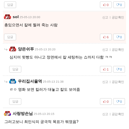
답글
0
0
sol
25-05-13 20:00
신고
|
공감 확인
총있으면서 칼에 찔려 죽는 사람
답글
6
0
양은쉬푸
25-05-13 20:20
신고
|
공감 확인
심지어 뒷빵도 아니고 정면에서 칼 세팅하는 쇼까지 다함 ㅋㅋ
답글
1
0
우리집서울역
25-05-13 21:38
신고
|
공감 확인
ㄹㅇ 영화 보면 킬러가 대놓고 칼도 보여줌
답글
0
0
사랑방손님
25-05-13 20:15
신고
|
공감 확인
그러고보니 최민식의 궁극적 목표가 뭐였음?