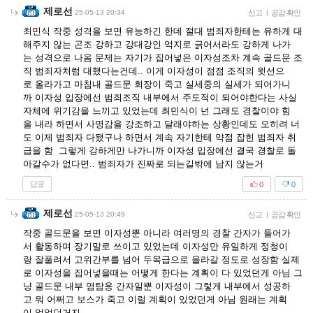
제로선
25-05-13 20:34
신고
|
공감 확인
최민식 작중 성격을 보면 유능하긴 한데 절대 범죄자한테는 유하게 대
해주지 않는 곤조 강하고 강대강인 억지로 긁어서라도 강하게 나가
는 성격으로 나옴 문제는 자기가 집어넣은 이자성조차 계속 골드문 조
직 범죄자처럼 대했다는건데.. 이게 이자성이 점점 조직의 윗선으
로 올라가고 마침내 골드문 회장이 죽고 실세중의 실세가 되어가니
까 이자성 입장에선 범죄조직 내부에서 주도적이 되어야한다는 사실
자체에 위기감을 느끼고 있었는데 최민식이 넌 그래도 경찰이야 힘
을 내라 하면서 사명감을 강조하고 달래야하는 상황인데도 오히려 너
도 이제 범죄자 다됐구나 하면서 계속 자기한테 약점 잡힌 범죄자 취
급을 함 그렇게 강하게만 나가니까 이자성 입장에선 결국 경찰로 돌
아갈수가 없다면.. 범죄자가 진짜로 되는길밖에 남지 않는거
답글
0
0
제로선
25-05-13 20:49
신고
|
공감 확인
작중 골드문을 보면 이자성뿐 아니라 여러명의 경찰 간자가 들어가
서 활동하며 장기말로 쓰이고 있었는데 이자성만 유일하게 정청이
랑 잘풀려서 고위간부를 넘어 두목급으로 올라갈 정도로 성장함 실제
로 이자성을 집어넣을때는 어떻게 한다는 계획이 다 있었던게 아님 그
냥 골드문 내부 염탐용 간자일뿐 이자성이 그렇게 내부에서 성공하
고 뭐 어쩌고 보스가 죽고 이럴 계획이 있었던게 아님 원래는 계획
이 없었던거지..