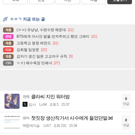
ㅇㅇㄱ 지금 뜨는 글
(ㅎㅂ) 뀨냥냥, 수련수련 해운대
[12]
계층
BTS에게 아시안 팝을 던져주려고 했던 그래미
[21]
연예
고등학교 동창 레전드
[11]
계층
김희철 입장문
[22]
이슈
갑자기 생긴 일본 고교야구 규칙
[5]
계층
ㅇㅎ) 해수욕장 민폐녀
[27]
기타
클라씨 지민 워터밤
연예
0
댓글
입사
Lv.94
조회 5
15:37
첫짓장 생산직가서 사수에게 들었던말.txt
유머
0
댓글
백합에이슬
Lv.57
조회 231
15:34