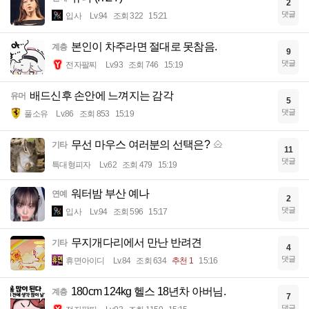
2
댓글
입사
Lv.94
조회 322
15:21
본인이 차주라면 절대로 못참음.
계층
9
댓글
전자팔찌
Lv.93
조회 746
15:19
배드신후 손안에 느껴지는 감각
유머
5
댓글
풀소유
Lv.86
조회 853
15:19
무선 마우스 여러분의 선택은?
기타
11
댓글
특대형피자
Lv.62
조회 479
15:19
워터밤 부산 예나
연예
2
댓글
입사
Lv.94
조회 596
15:17
무지개다리에서 만난 반려견
기타
4
댓글
휴면아이디
Lv.84
조회 634
추천 1
15:16
180cm 124kg 헬스 18년차 아버님.
계층
7
댓글