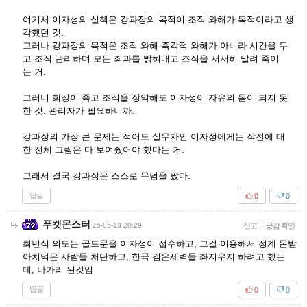
여기서 이자성의 실책은 강과장의 목적이 조직 와해가 목적이라고 생
각했던 것.
그러나 강과장의 목적은 조직 와해 즉각적 와해가 아니라 시간을 두
고 조직 관리하며 모든 죄과를 밝혀내고 조직을 서서히 말려 죽이
는 거.
그러니 회장이 죽고 조직을 장악해도 이자성이 자유의 몸이 되지 못
한 것. 관리자가 필요하니까.
강과장의 가장 큰 문제는 적어도 실무자인 이자성에게는 작전에 대
한 전체 그림은 다 보여줬어야 했다는 거.
그래서 결국 강과장은 스스로 무덤을 팠다.
답글
0
0
푸켓몬스터
25-05-13 20:29
신고
|
공감 확인
최민식 의도는 골드문을 이자성이 접수하고, 그걸 이용해서 정계 돈받
아쳐먹은 사람들 처단하고, 한국 검은세력들 좌지우지 하려고 했는
데, 나가리 된것임
답글
0
0