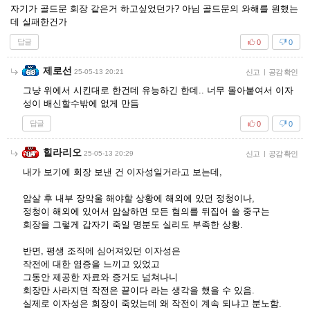
자기가 골드문 회장 같은거 하고싶었던가? 아님 골드문의 와해를 원했는
데 실패한건가
답글
0
0
제로선
25-05-13 20:21
신고
|
공감 확인
그냥 위에서 시킨대로 한건데 유능하긴 한데.. 너무 몰아붙여서 이자
성이 배신할수밖에 없게 만듬
답글
0
0
힐라리오
25-05-13 20:29
신고
|
공감 확인
내가 보기에 회장 보낸 건 이자성일거라고 보는데,
암살 후 내부 장악울 해야할 상황에 해외에 있던 정청이나,
정청이 해외에 있어서 암살하면 모든 혐의를 뒤집어 쓸 중구는
회장을 그렇게 갑자기 죽일 명분도 실리도 부족한 상황.
반면, 평생 조직에 심어져있던 이자성은
작전에 대한 염증을 느끼고 있었고
그동안 제공한 자료와 증거도 넘쳐나니
회장만 사라지면 작전은 끝이다 라는 생각을 했을 수 있음.
실제로 이자성은 회장이 죽었는데 왜 작전이 계속 되냐고 분노함.