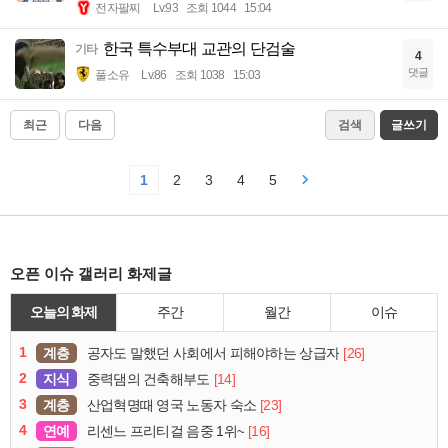
전자팔찌
Lv.93
조회 1044
15:04
한국 특수부대 교관의 단검술
기타
4
댓글
풀소유
Lv.86
조회 1038
15:03
최근
다음
검색
글쓰기
1
2
3
4
5
오픈 이슈 갤러리 화제글
오늘의 화제
주간
월간
이슈
1
계층
[26]
공자도 말했던 사회에서 피해야하는 상급자
2
지식
[14]
중력댐의 건축해부도
3
계층
[23]
산업혁명때 영국 노동자 숙소
4
연예
[16]
리센느 프리티걸 음중 1위~