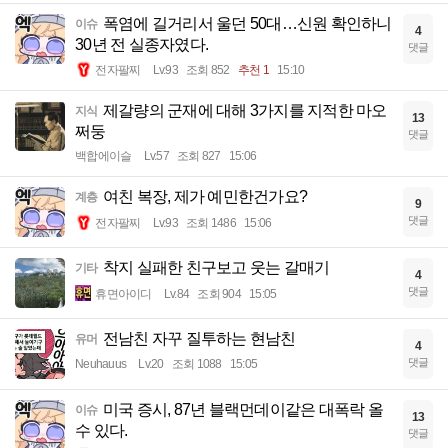
폭염에 길거리서 울던 50대…신원 확인하니
이슈
4
30년 전 실종자였다.
댓글
전자팔찌
Lv.93
조회 852
추천 1
15:10
제갈량의 군재에 대해 3가지를 지적한 마오
지식
13
쩌둥
댓글
백합에이슬
Lv.57
조회 827
15:06
여친 복장, 제가 예민한건가요?
계층
9
댓글
전자팔찌
Lv.93
조회 1486
15:06
착지 실패한 친구보고 웃는 갈매기
기타
4
댓글
휴면아이디
Lv.84
조회 904
15:05
전남친 자꾸 질투하는 현남친
유머
4
댓글
Neuhauus
Lv.20
조회 1088
15:05
미국 증시, 87년 블랙먼데이같은 대폭락 올
이슈
13
수 있다.
댓글