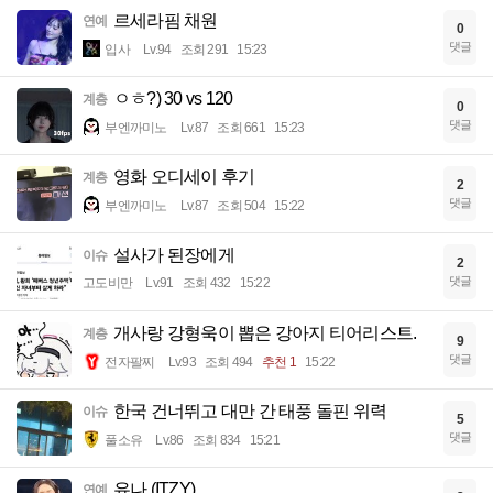
르세라핌 채원
연예
0
댓글
입사
Lv.94
조회 291
15:23
ㅇㅎ?) 30 vs 120
계층
0
댓글
부엔까미노
Lv.87
조회 661
15:23
영화 오디세이 후기
계층
2
댓글
부엔까미노
Lv.87
조회 504
15:22
설사가 된장에게
이슈
2
댓글
고도비만
Lv.91
조회 432
15:22
개사랑 강형욱이 뽑은 강아지 티어리스트.
계층
9
댓글
전자팔찌
Lv.93
조회 494
추천 1
15:22
한국 건너뛰고 대만 간 태풍 돌핀 위력
이슈
5
댓글
풀소유
Lv.86
조회 834
15:21
유나 (ITZY)
연예