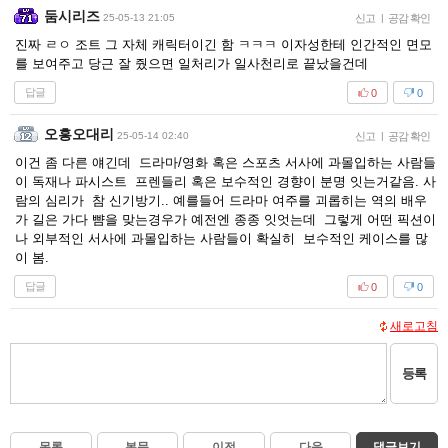
둠시리즈
25-05-13 21:05
신고
|
공감 확인
진짜 ㄹㅇ 조트 그 자체 캐릭터이긴 함 ㅋㅋㅋ 이자성한테 인간적인 면모
를 보여주고 당근 잘 줬으면 일처리가 일사천리로 끝났을건데
답글
0
0
오흥오대리
25-05-14 02:40
신고
|
공감 확인
이건 좀 다른 얘긴데 드라마/영화 혹은 스포츠 서사에 과몰입하는 사람들
이 독재나 파시스트 프렌들리 혹은 보수적인 경향이 분명 잇는거같음. 사
람의 심리가 참 신기방기.. 예를들어 드라마 여주를 괴롭히는 역의 배우
가 길은 가다 뺨을 맞는경우가 예전엔 종종 잇엇는데 그렇게 어떤 픽션이
나 외부적인 서사에 과몰입하는 사람들이 확실히 보수적인 케이스를 많
이 봄.
답글
0
0
새로고침
등록
목록
본문
이전
다음
댓글보기