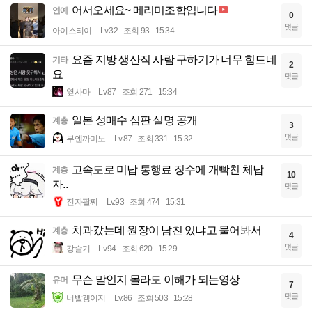
어서오세요~ 메리미조합입니다
연예
0
댓글
아이스티이
Lv.32
조회 93
15:34
요즘 지방 생산직 사람 구하기가 너무 힘드네
기타
2
요
댓글
옆사마
Lv.87
조회 271
15:34
일본 성매수 심판 실명 공개
계층
3
댓글
부엔까미노
Lv.87
조회 331
15:32
고속도로 미납 통행료 징수에 개빡친 체납
계층
10
자..
댓글
전자팔찌
Lv.93
조회 474
15:31
치과갔는데 원장이 남친 있냐고 물어봐서
계층
4
댓글
강슬기
Lv.94
조회 620
15:29
무슨 말인지 몰라도 이해가 되는영상
유머
7
댓글
너빨갱이지
Lv.86
조회 503
15:28