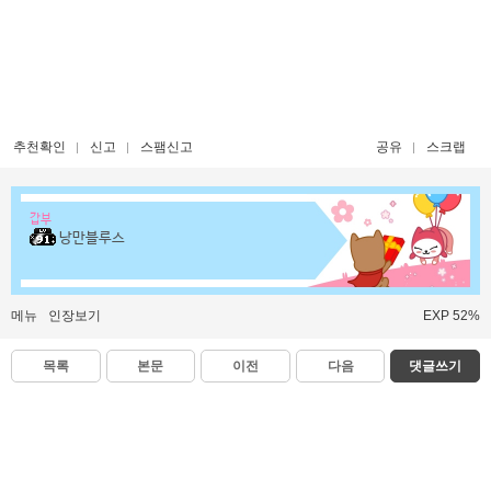
추천확인
신고
스팸신고
공유
스크랩
갑부
낭만블루스
메뉴
인장보기
EXP 52%
목록
본문
이전
다음
댓글쓰기