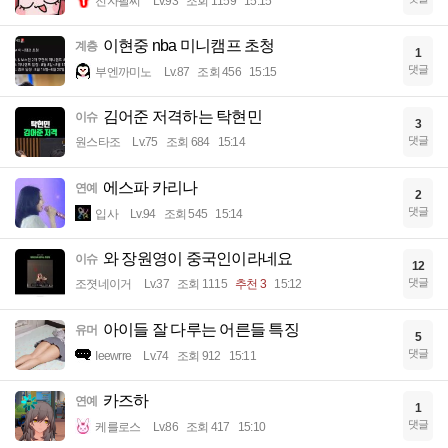
전자팔찌
Lv.93
조회 1159
15:15
이현중 nba 미니캠프 초청
계층
1
댓글
부엔까미노
Lv.87
조회 456
15:15
김어준 저격하는 탁현민
이슈
3
댓글
원스타조
Lv.75
조회 684
15:14
에스파 카리나
연예
2
댓글
입사
Lv.94
조회 545
15:14
와 장원영이 중국인이라네요
이슈
12
댓글
조졋네이거
Lv.37
조회 1115
추천 3
15:12
아이들 잘 다루는 어른들 특징
유머
5
댓글
Ieewrre
Lv.74
조회 912
15:11
카즈하
연예
1
댓글
케를로스
Lv.86
조회 417
15:10