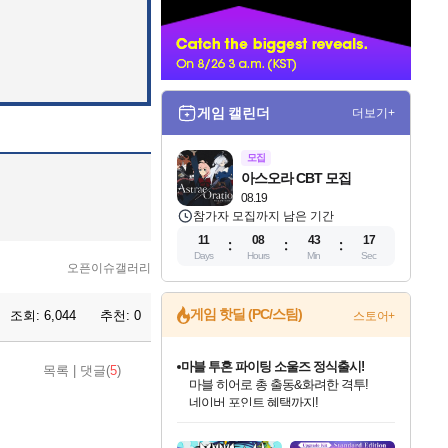
너
게임 캘린더
더보기+
모집
아스오라 CBT 모집
08.19
참가자 모집까지 남은 기간
11
08
43
16
Days
Hours
Min
Sec
오픈이슈갤러리
게임 핫딜 (PC/스팀)
조회:
6,044
추천:
0
스토어+
마블 투혼 파이팅 소울즈 정식출시!
목록
|
댓글(
5
)
마블 히어로 총 출동&화려한 격투!
네이버 포인트 혜택까지!
인벤게임즈 8월 특별 할인!
드래곤소드: 어웨이크닝 입점!
문명 7 특별 할인!
귀무자: 검의 길 예약 판매 중!
비스트 오브 리인카네이션 정식 출시!
커세어 코브 출시 기념 할인!
더 렐릭 퍼스트 가디언 정식 출시
베데스다 40주년 기념 할인 중!
캡콤 프렌차이즈 할인 진행 중!
캡콤 일부 상품 상시 할인
스타워즈 은하계 레이서
로블록스 기프트 카드 공식 입점
인기 퍼블리셔 모음!
스팀으로 만나는 드래곤소드!
조선&고려 DLC 출시 예정
10% 할인과
게임프릭 신작 IP
해적'섬'을 발전시키자!
설화x하드코어 액션!
베데스다의 명작들을
몬헌, 바하 등 인기 IP를
몬헌 와일즈 & 드래곤즈 도그마2
인벤게임즈에서 10% 추가 적립
Robux를 가장 안전하고