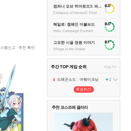
6.0
컴퍼니 오브 히어로즈3: 파이널 스탠드
Company of Heroes3: Final stand
8.0
헤일로: 캠페인 이볼브드
Halo: Campaign Evolved
8.1
고요한 시골 정원 이야기
스팸신고
추천 확인
Village in the Shade
주간 TOP 게임 순위
더보기+
1
2
3
4
팰월드
프로야구스피리츠2026
드래곤소드 : 어웨이크닝
어쌔신 크리드: 블랙 플래그 리싱크드
1
2
2
투표하기
5
블라인드 삼국
1
추천 코스프레 갤러리
6
그랑블루 판타지 리링크 - 엔드리스 라그나로크
1