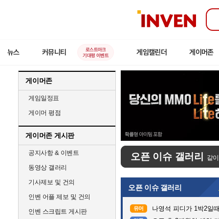
인
벤
로스트아크
뉴스
커뮤니티
게임캘린더
게이머존
기대평 이벤트
게이머존
게임일정표
게이머 평점
게이머존 게시판
공지사항 & 이벤트
오픈 이슈 갤러리
같이
동영상 갤러리
기사제보 및 건의
오픈 이슈 갤러리
인벤 어플 제보 및 건의
나영석 피디가 1박2일
유머
인벤 스크립트 게시판