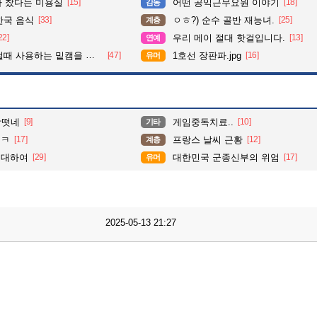
다 찼다는 미용실
[15]
어떤 공익근무요원 이야기
[18]
감동
한국 음식
[33]
ㅇㅎ?) 순수 골반 재능녀.
[25]
계층
22]
우리 메이 절대 핫걸입니다.
[13]
연예
 사용하는 밑캠을 알아보자
[47]
1호선 장판파.jpg
[16]
유머
상떳네
[9]
게임중독치료..
[10]
기타
ㅋㅋ
[17]
프랑스 날씨 근황
[12]
계층
 대하여
[29]
대한민국 군종신부의 위엄
[17]
유머
2025-05-13 21:27