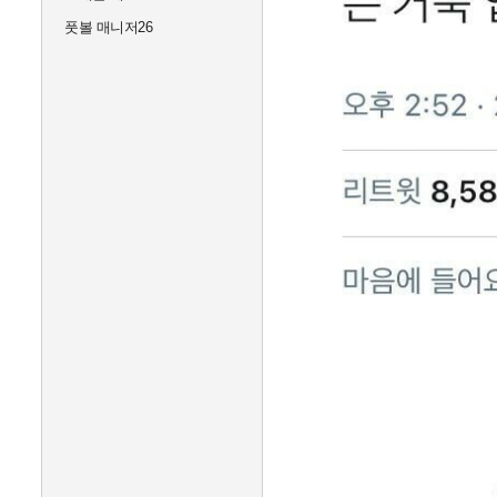
풋볼 매니저26