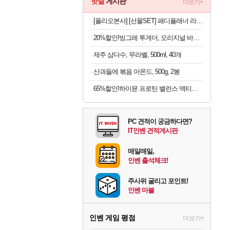
핫딜
게시판
더보기+
[풀리오본사] [선물SET] 패디플래너 라이트 + 전용 파우치
20%할인!빙그레 투게더, 오리지널 바닐라, 270ml, 8개
제주 삼다수, 무라벨, 500ml, 40개
산과들에 볶음 아몬드, 500g, 2봉
65%할인!하이뮨 프로틴 밸런스 액티브 제로, 밀크쉐이크, 250ml, 18개
PC 견적이 궁금하다면?
IT인벤 견적게시판
매일매일,
인벤 출석체크!
주사위 굴리고 포인트!
인벤 마블
인벤 게임 평점
더보기+