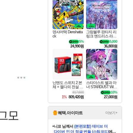
최대 90% 할인가를 만나보세요!
네이버혜택과 함께 만나보세요!
50%할인&추가 적립까지!
이니&베니 혜택까지!
네이버 혜택가와 함께 예약하세요!
할인&네이버혜택으로 만나보세요!
네이버페이 혜택과 만나보세요!
40주년 프로모션으로 만나보세요!
할인가에 만나보세요!
일부 에디션 상시 할인!
혜택으로 예약 판매 중
편안하게 충전하세요
덴샤어택 Denshatta
그랑블루 판타지 리
ck
링크 엔드리스 라그
나로크 업그레이드
5%
5,000
킷 Granblue Fantasy
24,990원
36,800원
Relink Endless Ragn
arok Upgrade Kit DL
C
닌텐도 스위치 2 본
스타더스트 별과 마
체 + 젤다의 전설 티
녀 STARDUST Wish
어스 오브 더 킹덤
of Witch
817,600
10%
닌텐도 스위치 2 에
1%
809,420원
27,000원
디션 + 젤다의 전설
브레스 오브 더 와
일드 닌텐도 스위치
2 에디션 번들
혜택.아이마트
더보기+
니코
님께서
(본편포함) 데이브 더
다이버 인 더 정글 번들 (스팀코드)
에