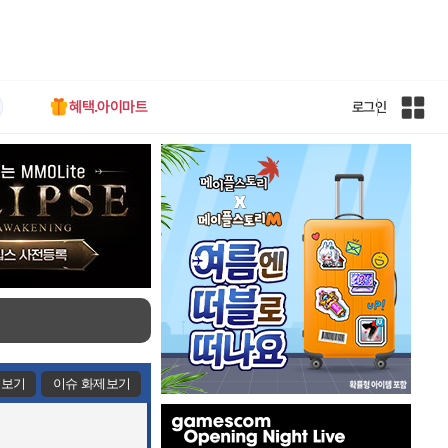
혜택.아이마트
로그인
인
벤
전
체
사
이
트
맵
제보기
이슈 화제보기
인
벤
배