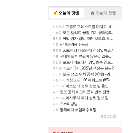
오늘의 팟벤
오늘의 핫벤
프롤로그 테스트를 마치고.. (feat. 리아)
리밋제로
모든 엘리트 골렘 위치 공략 (30개) - 방랑 결투가
비스트
AI발 원가 압박, 메인보드값 오르나
해외겜
선녀바위해수욕장
여행
60프레임 나오는데 정상일까요?
레퀴엠
국내에도 이쁜곳이 많은것 같습니다
여행
포트나이트에서 명일방주 엔드필드 [펠리카] 판매 예정
섭컬겜
메모리 3사, 2027년 생산분 완판?
해외겜
모든 성소 위치 공략 (40개) - 귀환한 영혼 도전과제
비스트
리싱크드 1.06 패치노트 (8/5)
리싱크드
아스오라 성우 정보 및 출연작 모음
아스오라
명조 공식 이모티콘 이벤트 진행해봤습니다! 참여부터 추첨까지????
명조
아사쿠라 마이 성우 정보 및 주요 필모
아스오라
스누피냥님
명조
동해바다 추암해수욕장
여행
새로고침