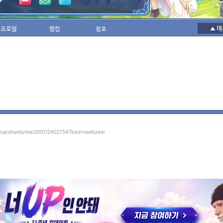
프로필
랭킹
칭호
/board/webzine/2097/2452754?iskin=webzine