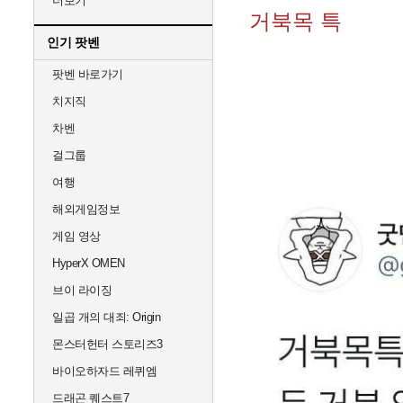
더보기
거북목 특
인기 팟벤
팟벤 바로가기
치지직
차벤
걸그룹
여행
해외게임정보
게임 영상
HyperX OMEN
브이 라이징
일곱 개의 대죄: Origin
몬스터헌터 스토리즈3
바이오하자드 레퀴엠
드래곤 퀘스트7