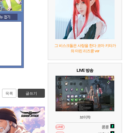
7
리듬 천국 미라클 스타즈
2
8
헤일로: 캠페인 이볼브드
2
9
캡틴 츠바사 2 월드 파이터즈
그 비스크돌은 사랑을 한다 코마 키타가
와 마린 리즈큥 ver
10
레고 배트맨: 레거시 오브 더 다크 나이트
LIVE 방송
목록
글쓰기
브이챠
콩콩
LIVE