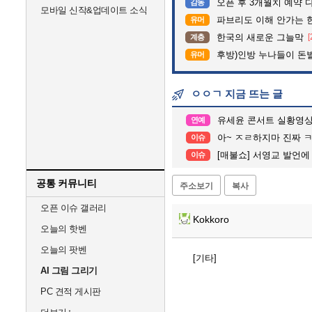
오픈 후 3개월치 예약 
감동
모바일 신작&업데이트 소식
파브리도 이해 안가는 
유머
한국의 새로운 그늘막
[
계층
후방)인방 누나들이 돈벌때
유머
ㅇㅇㄱ 지금 뜨는 글
유세윤 콘서트 실황영
연예
아~ ㅈㄹ하지마 진짜 
이슈
[매불쇼] 서영교 발언에
이슈
공통 커뮤니티
주소보기
복사
오픈 이슈 갤러리
Kokkoro
오늘의 핫벤
오늘의 팟벤
[기타]
AI 그림 그리기
PC 견적 게시판