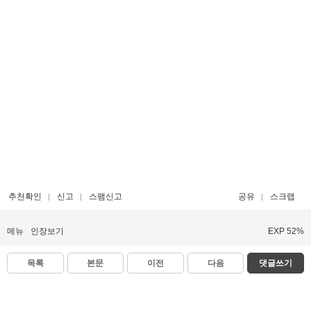
추천확인
신고
스팸신고
공유
스크랩
메뉴
인장보기
EXP 52%
목록
본문
이전
다음
댓글쓰기