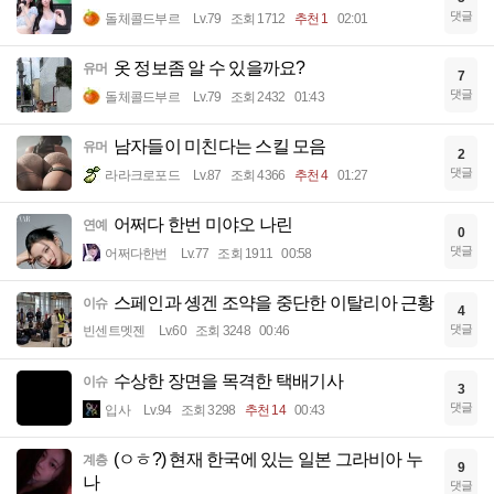
댓글
돌체콜드부르
Lv.79
조회 1712
추천 1
02:01
옷 정보좀 알 수 있을까요?
유머
7
댓글
돌체콜드부르
Lv.79
조회 2432
01:43
남자들이 미친다는 스킬 모음
유머
2
댓글
라라크로포드
Lv.87
조회 4366
추천 4
01:27
어쩌다 한번 미야오 나린
연예
0
댓글
어쩌다한번
Lv.77
조회 1911
00:58
스페인과 솅겐 조약을 중단한 이탈리아 근황
이슈
4
댓글
빈센트멧젠
Lv.60
조회 3248
00:46
수상한 장면을 목격한 택배기사
이슈
3
댓글
입사
Lv.94
조회 3298
추천 14
00:43
(ㅇㅎ?) 현재 한국에 있는 일본 그라비아 누
계층
9
나
댓글