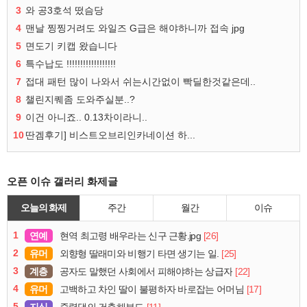
3
와 공3호석 떴슴당
4
맨날 찡찡거려도 와일즈 G급은 해야하니까 접속 jpg
5
면도기 키캡 왔습니다
6
특수납도 !!!!!!!!!!!!!!!!!!
7
접대 패턴 많이 나와서 쉬는시간없이 빡딜한것같은데..
8
챌린지퀘좀 도와주실분..?
9
이건 아니죠.. 0.13차이라니..
10
딴겜후기] 비스트오브리인카네이션 하...
오픈 이슈 갤러리 화제글
오늘의 화제
주간
월간
이슈
1
연예
[26]
현역 최고령 배우라는 신구 근황.jpg
2
유머
[25]
외향형 딸래미와 비행기 타면 생기는 일.
3
계층
[22]
공자도 말했던 사회에서 피해야하는 상급자
4
유머
[17]
고백하고 차인 딸이 불평하자 바로잡는 어머님
5
지식
[11]
중력댐의 건축해부도