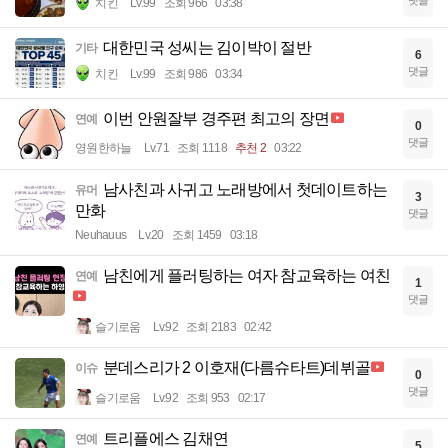
치킨
Lv.99
조회 966
03:38
대한민국 성씨는 김이박이 절반
기타
6
댓글
치킨
Lv.99
조회 986
03:34
이번 안원잘부 경주편 최고의 장면
연예
0
댓글
영원한하늘
Lv.71
조회 1118
추천 2
03:22
남사친과 사귀고 노래방에서 첫데이트하는
유머
3
만화
댓글
Neuhauus
Lv.20
조회 1459
03:18
남친에게 플러팅하는 여자 참교육하는 여친
연예
1
댓글
슬기로움
Lv.92
조회 2183
02:42
분데스리가 2 이호재(다름슈타트)데뷔골
이슈
0
댓글
슬기로움
Lv.92
조회 953
02:17
트리플에스 김채연
연예
5