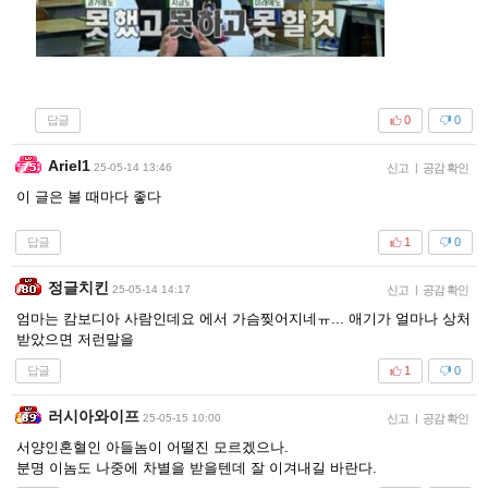
답글
0
0
Ariel1
25-05-14 13:46
신고
|
공감 확인
이 글은 볼 때마다 좋다
답글
1
0
정글치킨
25-05-14 14:17
신고
|
공감 확인
엄마는 캄보디아 사람인데요 에서 가슴찢어지네ㅠ... 애기가 얼마나 상처
받았으면 저런말을
답글
1
0
러시아와이프
25-05-15 10:00
신고
|
공감 확인
서양인혼혈인 아들놈이 어떨진 모르겠으나.
분명 이놈도 나중에 차별을 받을텐데 잘 이겨내길 바란다.