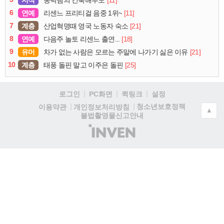
6
연예
[11]
리센느 프리티걸 음중 1위~
7
계층
[21]
산업혁명때 영국 노동자 숙소
8
연예
[18]
다음주 놀토 리센느 출연...
9
유머
[21]
차가 없는 사람은 모르는 주말에 나가기 싫은 이유
10
계층
[25]
태풍 돌핀 말고 이주은 돌핀
로그인
PC화면
퀵링크
설정
청소년보호정책
이용약관
개인정보처리방침
▲
불법촬영물신고안내
(주)
인
벤