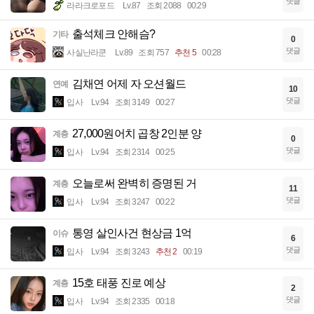
댓글
라라크로포드
Lv.87
조회 2088
00:29
출석체크 안해슴?
기타
0
댓글
사실난라쿤
Lv.89
조회 757
추천 5
00:28
김채연 어제 자 오션월드
연예
10
댓글
입사
Lv.94
조회 3149
00:27
27,000원어치 곱창 2인분 양
계층
0
댓글
입사
Lv.94
조회 2314
00:25
오늘로써 완벽히 증명된 거
계층
11
댓글
입사
Lv.94
조회 3247
00:22
통영 살인사건 현상금 1억
이슈
6
댓글
입사
Lv.94
조회 3243
추천 2
00:19
15호 태풍 진로 예상
계층
2
댓글
입사
Lv.94
조회 2335
00:18