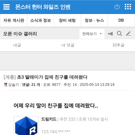
몬스터 헌터 와일즈
인벤
자유 게시판
소식과 정보
장비 세팅
정보 · 뉴스
DB
오픈 이슈 갤러리
전체보기
공
검
글
지
색
내글
내 댓글
10추글
on/off
쓰
기
[계층]
초3 딸래미가 집에 친구를 데려왔다
강슬기
댓글: 21 개
조회:
8677
추천:
14
2025-05-14 13:29:19