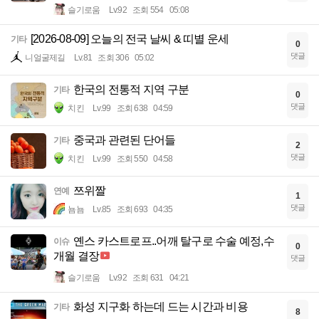
슬기로움
Lv.92
조회 554
05:08
[2026-08-09] 오늘의 전국 날씨 & 띠별 운세
기타
0
댓글
니얼굴제길
Lv.81
조회 306
05:02
한국의 전통적 지역 구분
기타
0
댓글
치킨
Lv.99
조회 638
04:59
중국과 관련된 단어들
기타
2
댓글
치킨
Lv.99
조회 550
04:58
쯔위짤
연예
1
댓글
뇸뇸
Lv.85
조회 693
04:35
옌스 카스트로프..어깨 탈구로 수술 예정,수
이슈
0
개월 결장
댓글
슬기로움
Lv.92
조회 631
04:21
화성 지구화 하는데 드는 시간과 비용
기타
8