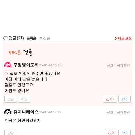
댓글
(21)
등록순
|
최신순
새로고침
주정뱅이토끼
25-05-14 13:35
신고
|
공감 확인
내 딸도 이렇게 커주면 좋겠네요
아참 아직 딸은 없습니다
결혼도 안했구요
여친도 없네요
답글
이동
29
0
휴미니레이스
25-05-14 13:33
신고
|
공감 확인
지금은 성인되었겠지
답글
0
0