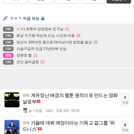
ㅇㅇㄱ 지금 뜨는 글
ㅇㅎ) 유투바 앙밍망씨 친구님
[1]
기타
화성 지구화 하는데 드는 시간과 비용
[8]
기타
당신이 300년전 왕으로 태어났다면 받았을 밥상
[6]
기타
사설구급차 요금 13년만에 인상
기타
장원영 짤
[1]
연예
군산 갈비곱창
[2]
기타
계유정난 배경의 웹툰 원작으로 만드는 영화
연예
0
살생부
댓글
슬기로움
Lv.92
조회 104
05:34
가을에 데뷔 예정이라는 기독교 걸그룹 "위
연예
8
드니스"
댓글