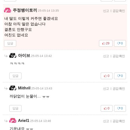
주정뱅이토끼
25-05-14 13:35
신고
|
공감 확인
내 딸도 이렇게 커주면 좋겠네요
아참 아직 딸은 없습니다
결혼도 안했구요
여친도 없네요
답글
29
0
아이브
25-05-14 13:42
신고
|
공감 확인
ㅋㅋㅋㅋ
답글
0
0
Mithril
25-05-14 13:43
신고
|
공감 확인
까닭없이 눈물이… ㅠㅠ
답글
0
0
Ariel1
25-05-14 13:46
신고
|
공감 확인
기운내요 ㅠㅠ