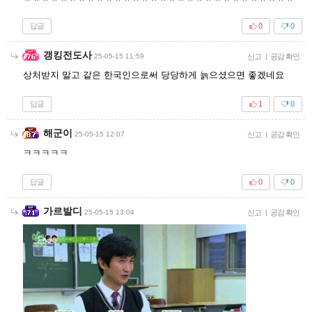
답글
0
0
갱킹전도사
25-05-15 11:59
신고
|
공감 확인
상처받지 말고 같은 한국인으로써 당당하게 늙으셨으면 좋겠네요
답글
1
0
해군이
25-05-15 12:07
신고
|
공감 확인
ㅋㅋㅋㅋㅋ
답글
0
0
가르발디
25-05-15 13:04
신고
|
공감 확인