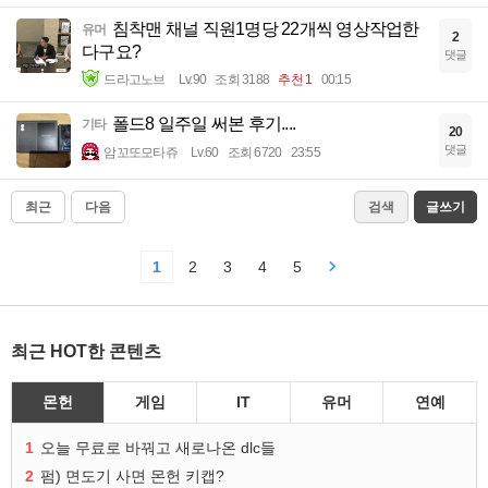
침착맨 채널 직원1명당 22개씩 영상작업한
유머
2
다구요?
댓글
드라고노브
Lv.90
조회 3188
추천 1
00:15
폴드8 일주일 써본 후기....
기타
20
댓글
암꼬또모타쥬
Lv.60
조회 6720
23:55
최근
다음
검색
글쓰기
1
2
3
4
5
최근 HOT한 콘텐츠
몬헌
게임
IT
유머
연예
1
오늘 무료로 바꿔고 새로나온 dlc들
2
펌) 면도기 사면 몬헌 키캡?