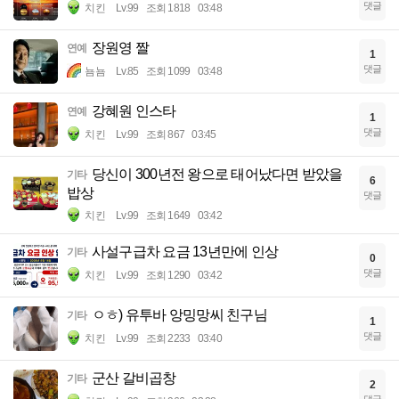
댓글
치킨
Lv.99
조회 1818
03:48
장원영 짤
연예
1
댓글
뇸뇸
Lv.85
조회 1099
03:48
강혜원 인스타
연예
1
댓글
치킨
Lv.99
조회 867
03:45
당신이 300년전 왕으로 태어났다면 받았을
기타
6
밥상
댓글
치킨
Lv.99
조회 1649
03:42
사설구급차 요금 13년만에 인상
기타
0
댓글
치킨
Lv.99
조회 1290
03:42
ㅇㅎ) 유투바 앙밍망씨 친구님
기타
1
댓글
치킨
Lv.99
조회 2233
03:40
군산 갈비곱창
기타
2
댓글