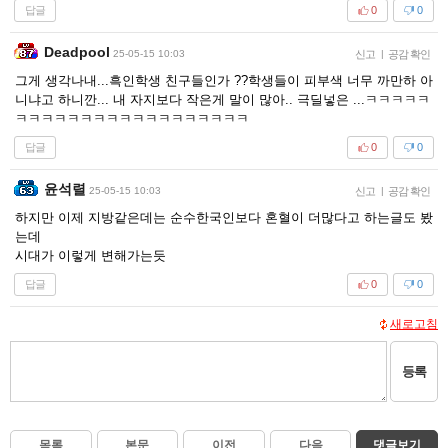
답글
0
0
Deadpool
25-05-15 10:03
신고
|
공감 확인
그게 생각나내...흑인학생 친구들인가 ??학생들이 피부색 너무 까만하 아
니냐고 하니깐... 내 자지보다 작은게 말이 많아.. 극딜넣은 ...ㅋㅋㅋㅋㅋ
ㅋㅋㅋㅋㅋㅋㅋㅋㅋㅋㅋㅋㅋㅋㅋㅋㅋㅋ
답글
0
0
윤석렬
25-05-15 10:03
신고
|
공감 확인
하지만 이제 지방같은데는 순수한국인보다 혼혈이 더많다고 하는글도 봤
는데
시대가 이렇게 변해가는듯
답글
0
0
새로고침
등록
목록
본문
이전
다음
댓글보기