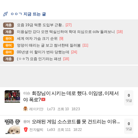
ㅇㅇㄱ 지금 뜨는 글
요즘 19금 떡툰 도입부 근황..
[27]
계층
미용실만 갔다 오면 떡실신하여 학대 의심으로 cctv 돌려보니
[18]
계층
세계 여자 가슴 크기 순위
[9]
유머
엉덩이 때리는 글 보고 썸녀한테 질러봄
[11]
유머
00년생 이 할미가 번따 당했는데
[24]
유머
(ㅇㅎ?) 요즘 인기라는 패션
[18]
계층
회장님이 시키는 데로 했다. 이임생, 이제서
이슈
0
야 폭로?
댓글
레이키얀
Lv.73
조회 10
18:23
오래된 게임 소스코드를 못 건드리는 이유...
유머
0
댓글
전자팔찌
Lv.93
조회 111
18:22