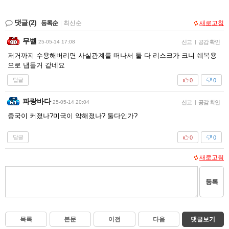
댓글
(2)
등록순
|
최신순
새로고침
무벨
25-05-14 17:08
신고
|
공감 확인
저거까지 수용해버리면 사실관계를 떠나서 둘 다 리스크가 크니 쉐복용
으로 냅둘거 같네요
답글
0
0
파랑바다
25-05-14 20:04
신고
|
공감 확인
중국이 커졌나?미국이 약해졌나? 둘다인가?
답글
0
0
새로고침
등록
목록
본문
이전
다음
댓글보기