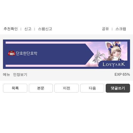
추천확인
신고
스팸신고
공유
스크랩
단호한단호박
메뉴
인장보기
EXP 65%
목록
본문
이전
다음
댓글쓰기