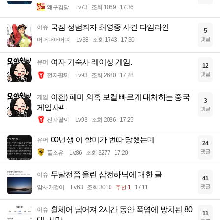
왜구김당
Lv.73
조회 1069
17:36
국짐 성범죄자 최영중 사건 타임라인
이슈
5
댓글
머머머머머며
Lv.38
조회 1743
17:30
여자 기숙사 레이싱 게임.
유머
12
댓글
전자팔찌
Lv.93
조회 2680
17:28
이환) 페미 의혹 보컬 빠르게 대처하는 중국
게임
3
게임사#
댓글
전자팔찌
Lv.93
조회 2036
17:25
00년생 이 할미가 번따 당했는데
유머
24
댓글
풀소유
Lv.86
조회 3277
17:20
두달전쯤 올린 삼전하닉에 대한 글
이슈
41
댓글
암사캐쩔어
Lv.63
조회 3010
추천 1
17:11
휠체어 넘어져 2시간 동안 폭염에 방치된 80
이슈
11
대, 사망