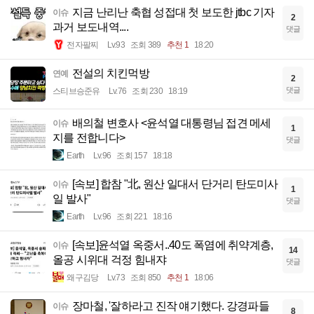
지금 난리난 축협 성접대 첫 보도한 jtbc 기자
이슈
2
과거 보도내역....
댓글
전자팔찌
Lv.93
조회 389
추천 1
18:20
전설의 치킨먹방
연예
2
댓글
스티브승준유
Lv.76
조회 230
18:19
배의철 변호사 <윤석열 대통령님 접견 메세
이슈
1
지를 전합니다>
댓글
Earth
Lv.96
조회 157
18:18
[속보] 합참 "北, 원산 일대서 단거리 탄도미사
이슈
1
일 발사"
댓글
Earth
Lv.96
조회 221
18:16
[속보]윤석열 옥중서..40도 폭염에 취약계층,
이슈
14
올공 시위대 걱정 힘내쟈
댓글
왜구김당
Lv.73
조회 850
추천 1
18:06
장마철, '잘하라고 진작 얘기했다. 강경파들
이슈
8