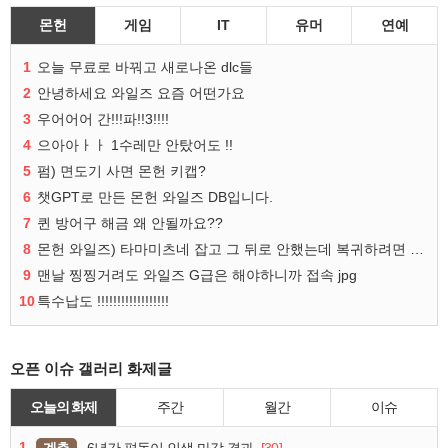
몬헌
게임
IT
유머
연예
1
오늘 무료로 바꿔고 새로나온 dlc들
2
안녕하세요 와일즈 요즘 어떤가요
3
우어어어 간!!!파!!3!!!!
4
으아아ㅏㅏ 1수레만 안탔어도 !!
5
펌) 면도기 사면 몬헌 키캡?
6
챗GPT로 만든 몬헌 와일즈 DB입니다.
7
퀸 방어구 해금 왜 안될까요??
8
몬헌 와일즈) 타마미츠네 잡고 그 뒤로 안했는데 복귀하려면 뭐부터..?
9
맨날 찡찡거려도 와일즈 G급은 해야하니까 접속 jpg
10
특수납도 !!!!!!!!!!!!!!!!!!
오픈 이슈 갤러리 화제글
오늘의 화제
주간
월간
이슈
1