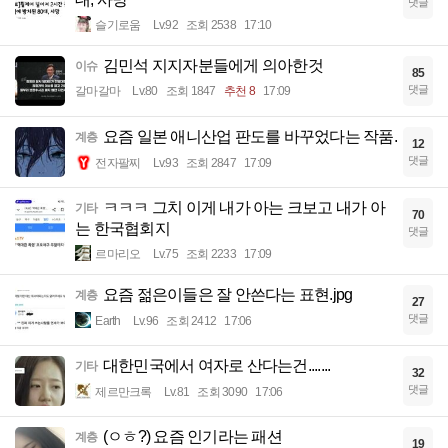
댓글
슬기로움
Lv.92
조회 2538
17:10
김민석 지지자분들에게 의아한것
이슈
85
댓글
갈마갈마
Lv.80
조회 1847
추천 8
17:09
요즘 일본 애니산업 판도를 바꾸었다는 작품.
계층
12
댓글
전자팔찌
Lv.93
조회 2847
17:09
ㅋㅋㅋ 그치 이게 내가 아는 크보고 내가 아
기타
70
는 한국협회지
댓글
르마리오
Lv.75
조회 2233
17:09
요즘 젊은이들은 잘 안쓴다는 표현.jpg
계층
27
댓글
Earth
Lv.96
조회 2412
17:06
대한민국에서 여자로 산다는건.......
기타
32
댓글
제르만크록
Lv.81
조회 3090
17:06
(ㅇㅎ?) 요즘 인기라는 패션
계층
19