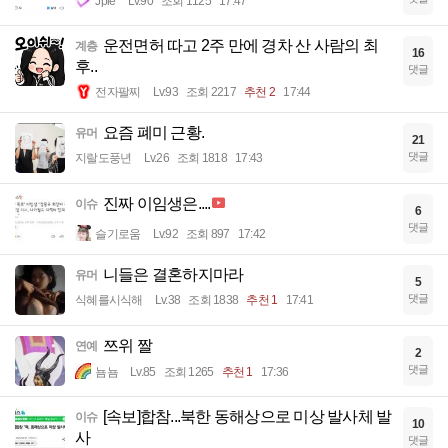
Jple
Lv.90
조회 1125
17:47
운전면허 따고 2주 만에 경차 산 사람의 최
계층
16
후..
댓글
전자팔찌
Lv.93
조회 2217
추천 2
17:44
요즘 폐미 근황.
유머
21
댓글
지랄도풍년
Lv.26
조회 1818
17:43
진짜 이임생은....
이슈
6
댓글
슬기로움
Lv.92
조회 897
17:42
니들은 결혼하지마라
유머
5
댓글
식혜를시식해
Lv.38
조회 1838
추천 1
17:41
쯔위 짤
연예
2
댓글
뇸뇸
Lv.85
조회 1265
추천 1
17:36
[속보]합참...북한 동해상으로 미상 발사체 발
이슈
10
사
댓글