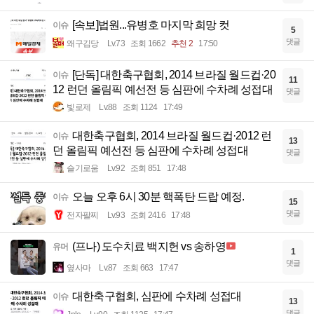
[속보]법원...유병호 마지막 희망 컷
이슈
5
댓글
왜구김당
Lv.73
조회 1662
추천 2
17:50
[단독] 대한축구협회, 2014 브라질 월드컵·20
이슈
11
12 런던 올림픽 예선전 등 심판에 수차례 성접대
댓글
빛로제
Lv.88
조회 1124
17:49
대한축구협회, 2014 브라질 월드컵·2012 런
이슈
13
던 올림픽 예선전 등 심판에 수차례 성접대
댓글
슬기로움
Lv.92
조회 851
17:48
오늘 오후 6시 30분 핵폭탄 드랍 예정.
이슈
15
댓글
전자팔찌
Lv.93
조회 2416
17:48
(프나) 도수치료 백지헌 vs 송하영
유머
1
댓글
옆사마
Lv.87
조회 663
17:47
대한축구협회, 심판에 수차례 성접대
이슈
13
댓글