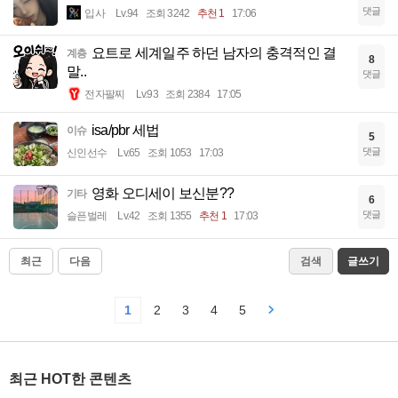
댓글
입사
Lv.94
조회 3242
추천 1
17:06
요트로 세계일주 하던 남자의 충격적인 결
계층
8
말..
댓글
전자팔찌
Lv.93
조회 2384
17:05
isa/pbr 세법
이슈
5
댓글
신인선수
Lv.65
조회 1053
17:03
영화 오디세이 보신분??
기타
6
댓글
슬픈벌레
Lv.42
조회 1355
추천 1
17:03
최근
다음
검색
글쓰기
1
2
3
4
5
최근 HOT한 콘텐츠