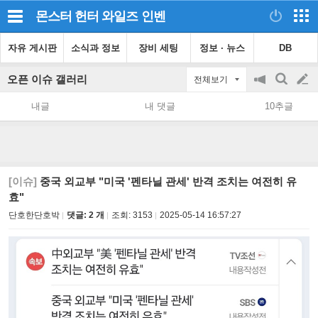
몬스터 헌터 와일즈
인벤
자유 게시판
소식과 정보
장비 세팅
정보 · 뉴스
DB
오픈 이슈 갤러리
전체보기
공
검
글
지
색
내글
내 댓글
10추글
on/off
쓰
기
[이슈]
중국 외교부 "미국 '펜타닐 관세' 반격 조치는 여전히 유
효"
단호한단호박
댓글: 2 개
조회:
3153
2025-05-14 16:57:27