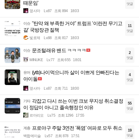
때문임'
댓글
옆사마
Lv.87
조회 894
18:03
"탄약 왜 부족한 거야" 트럼프 '이란전 무기고
이슈
11
갈' 국방장관 질책
댓글
빛로제
Lv.88
조회 817
18:03
문조털래유 밴드 ㅋㅋㅋㅋ
이슈
2
댓글
MINUKE
Lv.77
조회 655
18:01
(ytb)나이먹으니까 살이 이쁘게 안빠진다는
유머
4
아이돌
댓글
옆사마
Lv.87
조회 711
18:00
각잡고 다시 쓰는 이번 크보 무지성 취소결정
기타
55
이 정답이 아니고 졸속행정인 이유
댓글
르마리오
Lv.75
조회 1296
17:55
프로야구 주말 3연전 '폭염' 여파로 모두 취소
계층
19
댓글
백합에이슬
Lv.57
조회 878
17:51