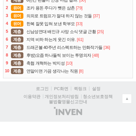
계층
[30]
6년간 편돌이 인생 마감 결과.
2
유머
[79]
조카 용돈 주다가 뺏은 삼촌
3
유머
[37]
의외로 트럼프가 절대 하지 않는 것들
4
유머
[33]
한복 잘못 입혀 보낸 학부모
5
계층
[25]
신남성연대 배인규 사망 소식 댓글 근황
6
계층
[61]
지역 비하 하는게 웃긴 이유.
7
계층
[36]
드래곤볼 40주년 리스펙트하는 만화작가들
8
계층
[48]
후방)요즘 하나둘씩 보이는 투명의자
9
계층
[10]
축협 개혁하는 박지성
10
계층
[8]
연말이면 가끔 생각나는 직원
로그인
PC화면
퀵링크
설정
청소년보호정책
이용약관
개인정보처리방침
▲
불법촬영물신고안내
(주)
인
벤