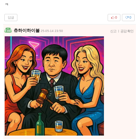
ㅋ
답글
0
0
츄하이하이볼
25-05-14 23:50
신고
|
공감 확인