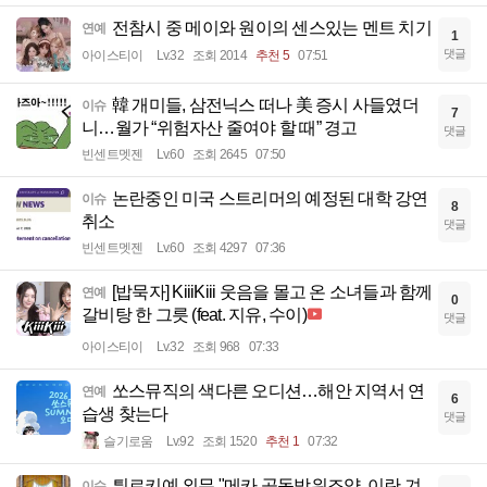
전참시 중 메이와 원이의 센스있는 멘트 치기
연예
1
댓글
아이스티이
Lv.32
조회 2014
추천 5
07:51
韓 개미들, 삼전닉스 떠나 美 증시 사들였더
이슈
7
니…월가 “위험자산 줄여야 할 때” 경고
댓글
빈센트멧젠
Lv.60
조회 2645
07:50
논란중인 미국 스트리머의 예정된 대학 강연
이슈
8
취소
댓글
빈센트멧젠
Lv.60
조회 4297
07:36
[밥묵자] KiiiKiii 웃음을 몰고 온 소녀들과 함께
연예
0
갈비탕 한 그릇 (feat. 지유, 수이)
댓글
아이스티이
Lv.32
조회 968
07:33
쏘스뮤직의 색다른 오디션…해안 지역서 연
연예
6
습생 찾는다
댓글
슬기로움
Lv.92
조회 1520
추천 1
07:32
튀르키예 외무 "메카 공동방위조약, 이란 겨
이슈