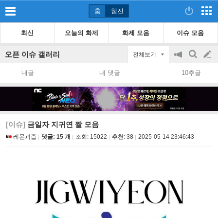
홈
웹진
최신
오늘의 화제
화제 모음
이슈 모음
오픈 이슈 갤러리
전체보기
공
검
글
지
색
내글
내 댓글
10추글
on/off
쓰
기
[이슈]
금일자 지귀연 짤 모음
레몬과즙
댓글: 15 개
조회:
15022
추천:
38
2025-05-14 23:46:43