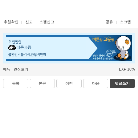
추천확인
신고
스팸신고
공유
스크랩
초 인벤인
레몬과즙
불환인지불기지,환부지인야
메뉴
인장보기
EXP 10%
목록
본문
이전
다음
댓글쓰기