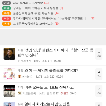
떼국 길거리 고기계란빵
[11]
기타
상대팀도 이해 못하는 기적의 용병술
[5]
게임
군종신부가 군대 두 번 가는 이유
[14]
유머
투자자 압박에 백기 든 SK하이닉스, ‘나스닥급’ 주주환원 나설까
[12]
이슈
고대중국vs중세유럽 고양이그림
[10]
유머
‘생명 연장’ 젤렌스키 어쩌나…“‘철의 장군’ 등
이슈
1
판하면 진다”
댓글
빈센트멧젠
Lv.60
조회 174
09:58
와 이 두 게임이 콜라보를 한다고!?
게임
4
댓글
레이키얀
Lv.73
조회 520
09:54
여수 오동도 모터보트 전복사고
기타
7
댓글
제르만크록
Lv.81
조회 1317
추천 2
09:40
얼마나 화가났는지 감도 안옴
유머
13