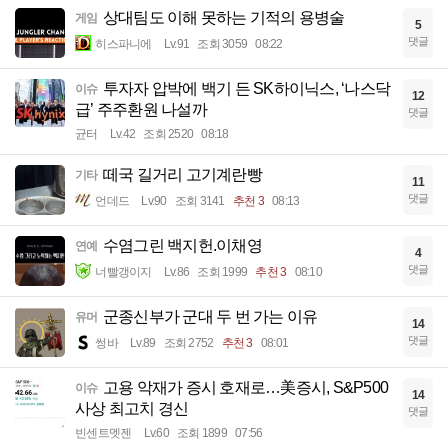
상대팀도 이해 못하는 기적의 용병술
게임
5
댓글
히스파니에
Lv.91
조회 3059
08:22
투자자 압박에 백기 든 SK하이닉스, ‘나스닥
이슈
12
급’ 주주환원 나설까
댓글
균터
Lv.42
조회 2520
08:18
떼국 길거리 고기계란빵
기타
11
댓글
언데드
Lv.90
조회 3141
추천 3
08:13
수염그린 백지헌.이채영
연예
4
댓글
너빨갱이지
Lv.86
조회 1999
추천 3
08:10
군종신부가 군대 두 번 가는 이유
유머
14
댓글
썽바
Lv.89
조회 2752
추천 3
08:01
고용 악재가 증시 호재로…美증시, S&P500
이슈
14
사상 최고치 경신
댓글
빈센트멧젠
Lv.60
조회 1899
07:56