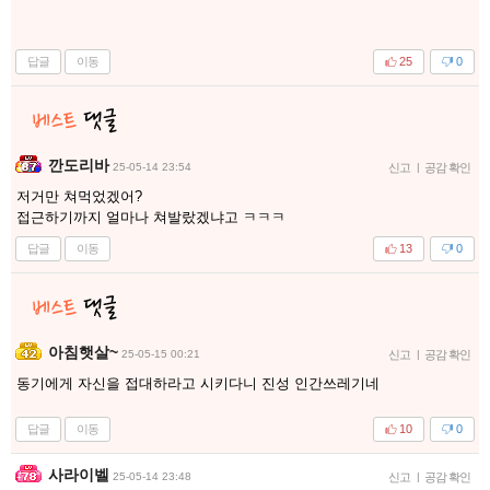
답글
이동
25
0
깐도리바
25-05-14 23:54
신고
|
공감 확인
저거만 쳐먹었겠어?
접근하기까지 얼마나 쳐발랐겠냐고 ㅋㅋㅋ
답글
이동
13
0
아침햇살~
25-05-15 00:21
신고
|
공감 확인
동기에게 자신을 접대하라고 시키다니 진성 인간쓰레기네
답글
이동
10
0
사라이벨
25-05-14 23:48
신고
|
공감 확인