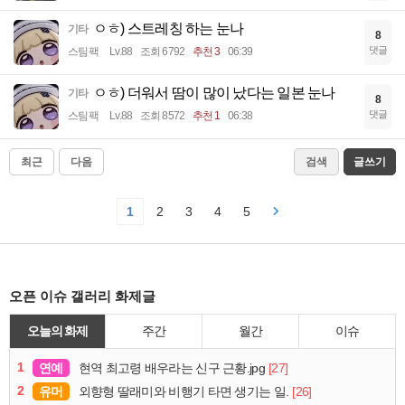
ㅇㅎ) 스트레칭 하는 눈나
기타
8
댓글
스팀팩
Lv.88
조회 6792
추천 3
06:39
ㅇㅎ) 더워서 땀이 많이 났다는 일본 눈나
기타
8
댓글
스팀팩
Lv.88
조회 8572
추천 1
06:38
최근
다음
검색
글쓰기
1
2
3
4
5
오픈 이슈 갤러리 화제글
오늘의 화제
주간
월간
이슈
1
연예
[27]
현역 최고령 배우라는 신구 근황.jpg
2
유머
[26]
외향형 딸래미와 비행기 타면 생기는 일.