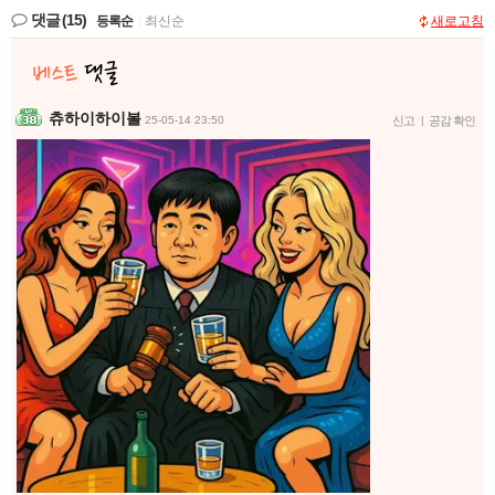
댓글
(15)
등록순
|
최신순
새로고침
츄하이하이볼
25-05-14 23:50
신고
|
공감 확인