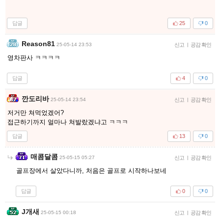
답글
25
0
Reason81
25-05-14 23:53
신고
|
공감 확인
영차판사 ㅋㅋㅋㅋ
답글
4
0
깐도리바
25-05-14 23:54
신고
|
공감 확인
저거만 쳐먹었겠어?
접근하기까지 얼마나 쳐발랐겠냐고 ㅋㅋㅋ
답글
13
0
매콤달콤
25-05-15 05:27
신고
|
공감 확인
골프장에서 살았다니까, 처음은 골프로 시작하나보네
답글
0
0
J개새
25-05-15 00:18
신고
|
공감 확인