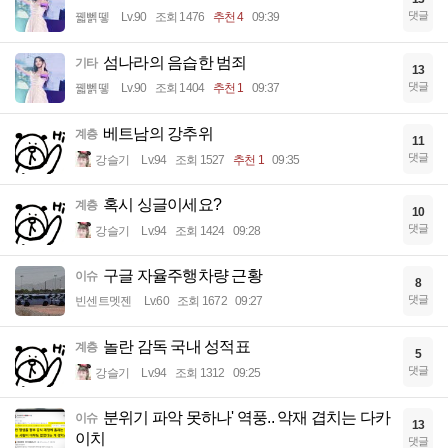
댓글
꿻뻵뗗
Lv.90
조회 1476
추천 4
09:39
섬나라의 음습한 범죄
기타
13
댓글
꿻뻵뗗
Lv.90
조회 1404
추천 1
09:37
베트남의 강추위
계층
11
댓글
강슬기
Lv.94
조회 1527
추천 1
09:35
혹시 싱글이세요?
계층
10
댓글
강슬기
Lv.94
조회 1424
09:28
구글 자율주행차량 근황
이슈
8
댓글
빈센트멧젠
Lv.60
조회 1672
09:27
놀란 감독 국내 성적표
계층
5
댓글
강슬기
Lv.94
조회 1312
09:25
분위기 파악 못하나' 역풍.. 악재 겹치는 다카
이슈
13
이치
댓글