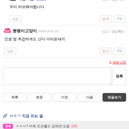
우리 러브해야합니다
답글
0
0
뚱땡이고양이
25-05-15 07:22
신고
|
공감 확인
인생 참 추잡하게도 산다 더러운새끼
답글
1
0
새로고침
등록
목록
본문
이전
다음
댓글보기
ㅇㅇㄱ 지금 뜨는 글
ㅇㅎㅂ? 어제 오션월드 김채연 모음
[24]
연예