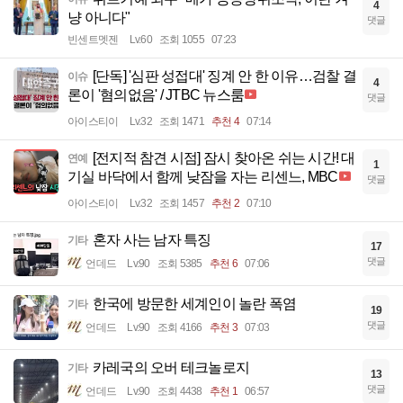
4
냥 아니다"
댓글
빈센트멧젠
Lv.60
조회 1055
07:23
[단독] '심판 성접대' 징계 안 한 이유…검찰 결
이슈
4
론이 '혐의없음' / JTBC 뉴스룸
댓글
아이스티이
Lv.32
조회 1471
추천 4
07:14
[전지적 참견 시점] 잠시 찾아온 쉬는 시간! 대
연예
1
기실 바닥에서 함께 낮잠을 자는 리센느, MBC
댓글
아이스티이
Lv.32
조회 1457
추천 2
07:10
혼자 사는 남자 특징
기타
17
댓글
언데드
Lv.90
조회 5385
추천 6
07:06
한국에 방문한 세계인이 놀란 폭염
기타
19
댓글
언데드
Lv.90
조회 4166
추천 3
07:03
카레국의 오버 테크놀로지
기타
13
댓글
언데드
Lv.90
조회 4438
추천 1
06:57