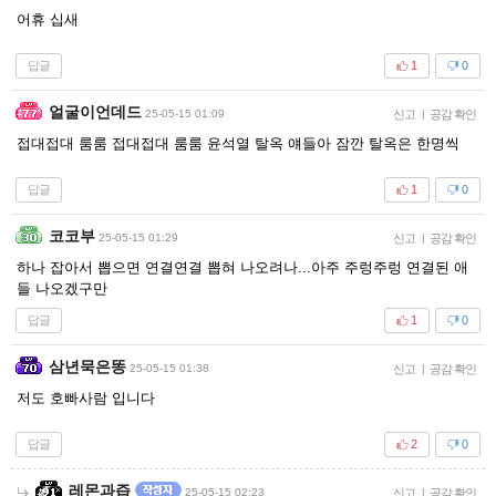
어휴 십새
답글
1
0
얼굴이언데드
25-05-15 01:09
신고
|
공감 확인
접대접대 룸룸 접대접대 룸룸 윤석열 탈옥 얘들아 잠깐 탈옥은 한명씩
답글
1
0
코코부
25-05-15 01:29
신고
|
공감 확인
하나 잡아서 뽑으면 연결연결 뽑혀 나오려나...아주 주렁주렁 연결된 애
들 나오겠구만
답글
1
0
삼년묵은똥
25-05-15 01:38
신고
|
공감 확인
저도 호빠사람 입니다
답글
2
0
레몬과즙
25-05-15 02:23
신고
|
공감 확인