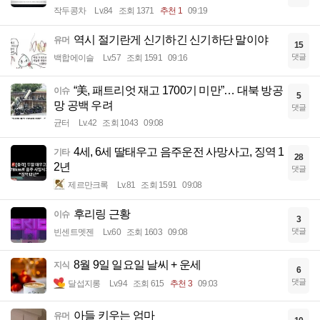
작두콩차
Lv.84
조회 1371
추천 1
09:19
역시 절기란게 신기하긴 신기하단 말이야
유머
15
댓글
백합에이슬
Lv.57
조회 1591
09:16
“美, 패트리엇 재고 1700기 미만”… 대북 방공
이슈
5
망 공백 우려
댓글
균터
Lv.42
조회 1043
09:08
4세, 6세 딸태우고 음주운전 사망사고, 징역 1
기타
28
2년
댓글
제르만크록
Lv.81
조회 1591
09:08
후리링 근황
이슈
3
댓글
빈센트멧젠
Lv.60
조회 1603
09:08
8월 9일 일요일 날씨 + 운세
지식
6
댓글
달섭지롱
Lv.94
조회 615
추천 3
09:03
아들 키우는 엄마
유머