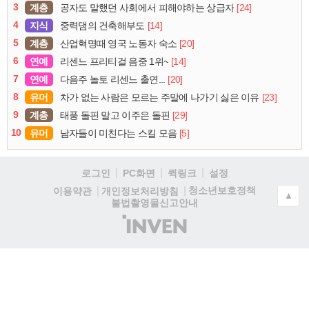
3
계층
[24]
공자도 말했던 사회에서 피해야하는 상급자
4
지식
[14]
중력댐의 건축해부도
5
계층
[20]
산업혁명때 영국 노동자 숙소
6
연예
[14]
리센느 프리티걸 음중 1위~
7
연예
[20]
다음주 놀토 리센느 출연...
8
유머
[23]
차가 없는 사람은 모르는 주말에 나가기 싫은 이유
9
계층
[29]
태풍 돌핀 말고 이주은 돌핀
10
유머
[5]
남자들이 미친다는 스킬 모음
로그인
PC화면
퀵링크
설정
청소년보호정책
이용약관
개인정보처리방침
▲
불법촬영물신고안내
(주)
인
벤