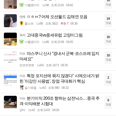
10
댓글
너빨갱이지
Lv.86
조회 2191
08:42
ㅇㅎㅂ? 어제 오션월드 김채연 모음
연예
24
댓글
풀소유
Lv.86
조회 3822
추천 7
08:38
고대중국vs중세유럽 고양이그림
유머
10
댓글
너빨갱이지
Lv.86
조회 2249
08:35
야스쿠니 신사 “경내서 군복·코스프레 입지
이슈
10
마세요”
댓글
빈센트멧젠
Lv.60
조회 1873
08:35
특정 포지션에 묶지 않겠다" 시메오네가 밝
이슈
2
힌 '이강인 사용법', 장점 극대화가 핵심
댓글
슬기로움
Lv.92
조회 980
08:32
분기이익 200조 향하는 삼전닉스…중국 추
이슈
6
격·이익배분 시험대
댓글
균터
Lv.42
조회 1443
08:26