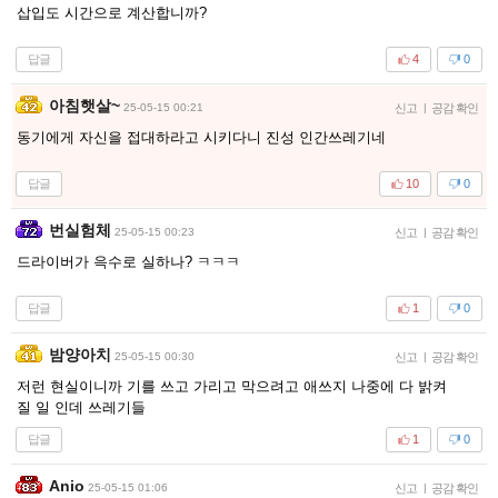
삽입도 시간으로 계산합니까?
답글
4
0
아침햇살~
25-05-15 00:21
신고
|
공감 확인
동기에게 자신을 접대하라고 시키다니 진성 인간쓰레기네
답글
10
0
번실험체
25-05-15 00:23
신고
|
공감 확인
드라이버가 윽수로 실하나? ㅋㅋㅋ
답글
1
0
밤양아치
25-05-15 00:30
신고
|
공감 확인
저런 현실이니까 기를 쓰고 가리고 막으려고 애쓰지 나중에 다 밝켜
질 일 인데 쓰레기들
답글
1
0
Anio
25-05-15 01:06
신고
|
공감 확인