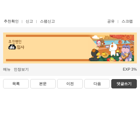
추천확인
신고
스팸신고
공유
스크랩
초 인벤인
입사
메뉴
인장보기
EXP 3%
목록
본문
이전
다음
댓글쓰기