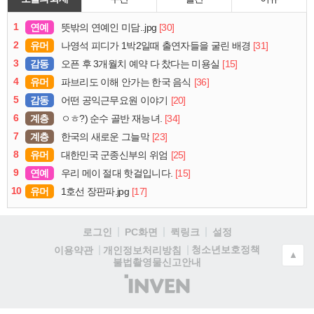
1
연예
[30]
뜻밖의 연예인 미담..jpg
2
유머
[31]
나영석 피디가 1박2일때 출연자들을 굴린 배경
3
감동
[15]
오픈 후 3개월치 예약 다 찼다는 미용실
4
유머
[36]
파브리도 이해 안가는 한국 음식
5
감동
[20]
어떤 공익근무요원 이야기
6
계층
[34]
ㅇㅎ?) 순수 골반 재능녀.
7
계층
[23]
한국의 새로운 그늘막
8
유머
[25]
대한민국 군종신부의 위엄
9
연예
[15]
우리 메이 절대 핫걸입니다.
10
유머
[17]
1호선 장판파.jpg
로그인
PC화면
퀵링크
설정
청소년보호정책
이용약관
개인정보처리방침
▲
불법촬영물신고안내
(주)
인
벤