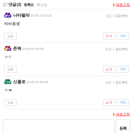
댓글
(3)
등록순
|
최신순
새로고침
나타랄라
25-05-15 03:22
신고
|
공감 확인
비비동생
답글
0
0
존윅
25-05-15 05:00
신고
|
공감 확인
ㅇㄷ
답글
0
0
신콜로
25-05-15 05:59
신고
|
공감 확인
ㅇㅃ
답글
0
0
새로고침
등록