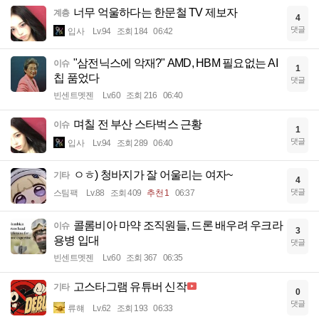
너무 억울하다는 한문철 TV 제보자
계층
4
댓글
입사
Lv.94
조회 184
06:42
"삼전닉스에 악재?" AMD, HBM 필요없는 AI
이슈
1
칩 품었다
댓글
빈센트멧젠
Lv.60
조회 216
06:40
며칠 전 부산 스타벅스 근황
이슈
1
댓글
입사
Lv.94
조회 289
06:40
ㅇㅎ) 청바지가 잘 어울리는 여자~
기타
4
댓글
스팀팩
Lv.88
조회 409
추천 1
06:37
콜롬비아 마약 조직원들, 드론 배우려 우크라
이슈
3
용병 입대
댓글
빈센트멧젠
Lv.60
조회 367
06:35
고스타그램 유튜버 신작
기타
0
댓글
류햬
Lv.62
조회 193
06:33