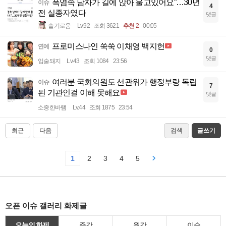
폭염속 남자가 길에 앉아 울고있어요”…30년
이슈
4
전 실종자였다
댓글
슬기로움
Lv.92
조회 3621
추천 2
00:05
프로미스나인 쑥쑥 이채영 백지헌
연예
0
댓글
입술돼지
Lv.43
조회 1084
23:56
여러분 국회의원도 선관위가 행정부랑 독립
이슈
7
된 기관인걸 이해 못해요
댓글
소중한바램
Lv.44
조회 1875
23:54
최근
다음
검색
글쓰기
1
2
3
4
5
오픈 이슈 갤러리 화제글
오늘의 화제
주간
월간
이슈