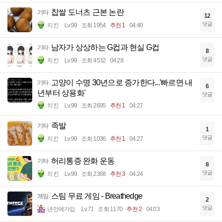
찹쌀 도너츠 근본 논란
기타
12
댓글
치킨
Lv.99
조회 1954
추천 1
04:40
남자가 상상하는 G컵과 현실 G컵
기타
8
댓글
치킨
Lv.99
조회 4532
04:28
고양이 수명 30년으로 증가한다...'빠르면 내
기타
6
년부터 상용화'
댓글
치킨
Lv.99
조회 2695
추천 1
04:27
족발
기타
1
댓글
치킨
Lv.99
조회 1036
추천 1
04:27
허리통증 완화 운동
기타
8
댓글
치킨
Lv.99
조회 2368
추천 3
04:24
스팀 무료 게임 - Breathedge
게임
2
댓글
년만에가입
Lv.71
조회 1170
추천 2
04:03