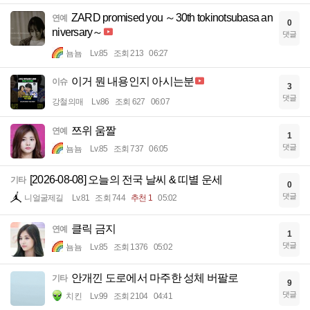
ZARD promised you ～30th tokinotsubasa an
연예
0
niversary～
댓글
뇸뇸
Lv.85
조회 213
06:27
이거 뭔 내용인지 아시는분
이슈
3
댓글
강철의매
Lv.86
조회 627
06:07
쯔위 움짤
연예
1
댓글
뇸뇸
Lv.85
조회 737
06:05
[2026-08-08] 오늘의 전국 날씨 & 띠별 운세
기타
0
댓글
니얼굴제길
Lv.81
조회 744
추천 1
05:02
클릭 금지
연예
1
댓글
뇸뇸
Lv.85
조회 1376
05:02
안개낀 도로에서 마주한 성체 버팔로
기타
9
댓글
치킨
Lv.99
조회 2104
04:41