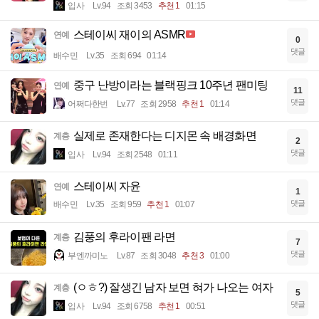
입사
Lv.94
조회 3453
추천 1
01:15
스테이씨 재이의 ASMR
연예
0
댓글
배수민
Lv.35
조회 694
01:14
중구 난방이라는 블랙핑크 10주년 팬미팅
연예
11
댓글
어쩌다한번
Lv.77
조회 2958
추천 1
01:14
실제로 존재한다는 디지몬 속 배경화면
계층
2
댓글
입사
Lv.94
조회 2548
01:11
스테이씨 자윤
연예
1
댓글
배수민
Lv.35
조회 959
추천 1
01:07
김풍의 후라이팬 라면
계층
7
댓글
부엔까미노
Lv.87
조회 3048
추천 3
01:00
(ㅇㅎ?) 잘생긴 남자 보면 혀가 나오는 여자
계층
5
댓글
입사
Lv.94
조회 6758
추천 1
00:51