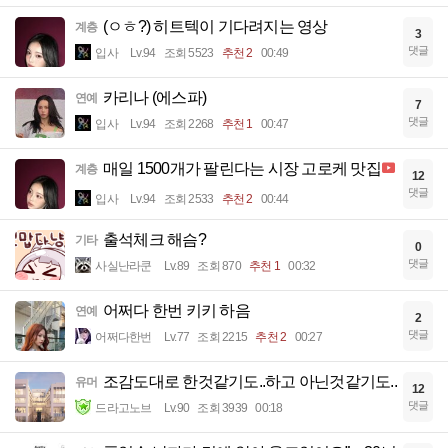
(ㅇㅎ?) 히트텍이 기다려지는 영상
계층
3
댓글
입사
Lv.94
조회 5523
추천 2
00:49
카리나 (에스파)
연예
7
댓글
입사
Lv.94
조회 2268
추천 1
00:47
매일 1500개가 팔린다는 시장 고로케 맛집
계층
12
댓글
입사
Lv.94
조회 2533
추천 2
00:44
출석체크 해슴?
기타
0
댓글
사실난라쿤
Lv.89
조회 870
추천 1
00:32
어쩌다 한번 키키 하음
연예
2
댓글
어쩌다한번
Lv.77
조회 2215
추천 2
00:27
조감도대로 한것같기도..하고 아닌것같기도..
유머
12
댓글
드라고노브
Lv.90
조회 3939
00:18