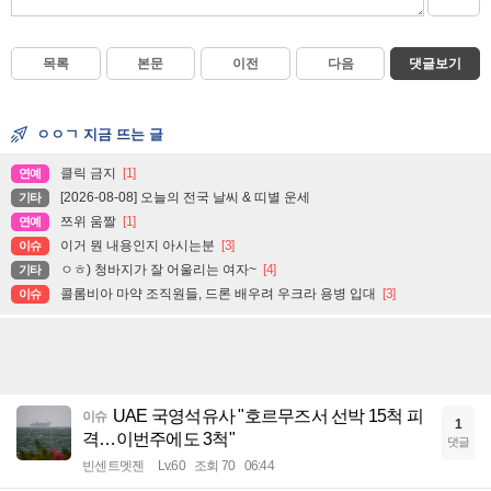
목록
본문
이전
다음
댓글보기
ㅇㅇㄱ 지금 뜨는 글
클릭 금지
[1]
연예
[2026-08-08] 오늘의 전국 날씨 & 띠별 운세
기타
쯔위 움짤
[1]
연예
이거 뭔 내용인지 아시는분
[3]
이슈
ㅇㅎ) 청바지가 잘 어울리는 여자~
[4]
기타
콜롬비아 마약 조직원들, 드론 배우려 우크라 용병 입대
[3]
이슈
UAE 국영석유사 "호르무즈서 선박 15척 피
이슈
1
격…이번주에도 3척"
댓글
빈센트멧젠
Lv.60
조회 70
06:44