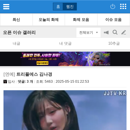
홈
웹진
최신
오늘의 화제
화제 모음
이슈 모음
오픈 이슈 갤러리
전체보기
공
검
글
지
색
내글
내 댓글
10추글
on/off
쓰
기
[연예]
트리플에스 김나경
입사
댓글: 3 개
조회:
5463
2025-05-15 01:22:53