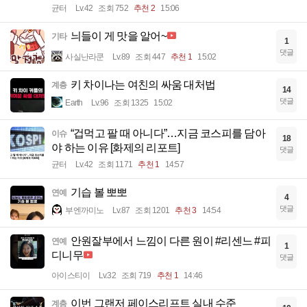
균터
Lv.42
조회 752
추천 2
15:06
늬들이 게 맛을 알어~
기타
1
댓글
사실난라쿤
Lv.89
조회 447
추천 1
15:02
키 차이나는 여친의 싸움 대처법
계층
14
댓글
Earth
Lv.96
조회 1325
15:02
“겁먹고 팔 때 아니다”…지금 코스피를 담아
이슈
18
야 하는 이유 [화제의 리포트]
댓글
균터
Lv.42
조회 1171
추천 1
14:57
기습 볼 뽀뽀
연예
4
댓글
부엔까미노
Lv.87
조회 1201
추천 3
14:54
안원잘부에서 느낌이 다른 원이 #리센느 #피
연예
1
디니무
댓글
아이스티이
Lv.32
조회 719
추천 1
14:46
이번 그랜저 페이스리프트 실내 수준
계층