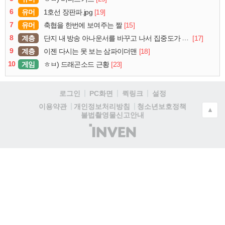
6
유머
[19]
1호선 장판파.jpg
7
유머
[15]
축협을 한번에 보여주는 짤
8
계층
[17]
단지 내 방송 아나운서를 바꾸고 나서 집중도가 확 올라갔다는 한 아파트의 안내방송
9
계층
[18]
이젠 다시는 못 보는 삼파이더맨
10
게임
[23]
ㅎㅂ) 드래곤소드 근황
로그인
PC화면
퀵링크
설정
청소년보호정책
이용약관
개인정보처리방침
▲
불법촬영물신고안내
(주)
인
벤