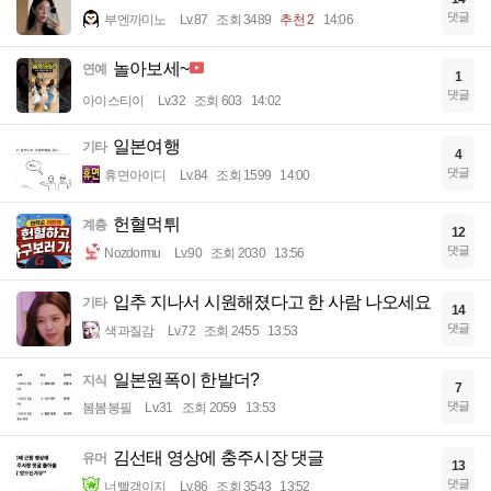
댓글
부엔까미노
Lv.87
조회 3489
추천 2
14:06
놀아보세~
연예
1
댓글
아이스티이
Lv.32
조회 603
14:02
일본여행
기타
4
댓글
휴면아이디
Lv.84
조회 1599
14:00
헌혈먹튀
계층
12
댓글
Nozdormu
Lv.90
조회 2030
13:56
입추 지나서 시원해졌다고 한 사람 나오세요
기타
14
댓글
색과질감
Lv.72
조회 2455
13:53
일본원폭이 한발더?
지식
7
댓글
봄봄봉필
Lv.31
조회 2059
13:53
김선태 영상에 충주시장 댓글
유머
13
댓글
너빨갱이지
Lv.86
조회 3543
13:52