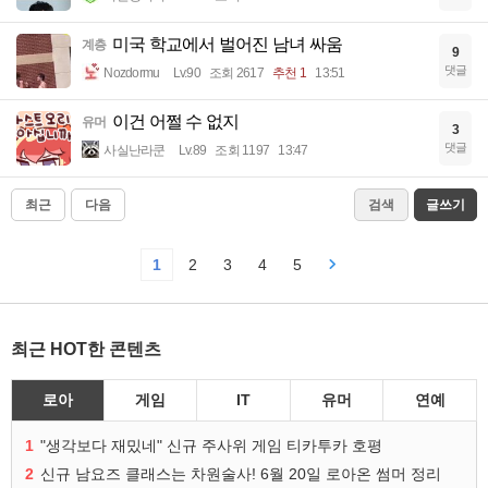
미국 학교에서 벌어진 남녀 싸움
계층
9
댓글
Nozdormu
Lv.90
조회 2617
추천 1
13:51
이건 어쩔 수 없지
유머
3
댓글
사실난라쿤
Lv.89
조회 1197
13:47
최근
다음
검색
글쓰기
1
2
3
4
5
최근 HOT한 콘텐츠
로아
게임
IT
유머
연예
1
"생각보다 재밌네" 신규 주사위 게임 티카투카 호평
2
신규 남요즈 클래스는 차원술사! 6월 20일 로아온 썸머 정리