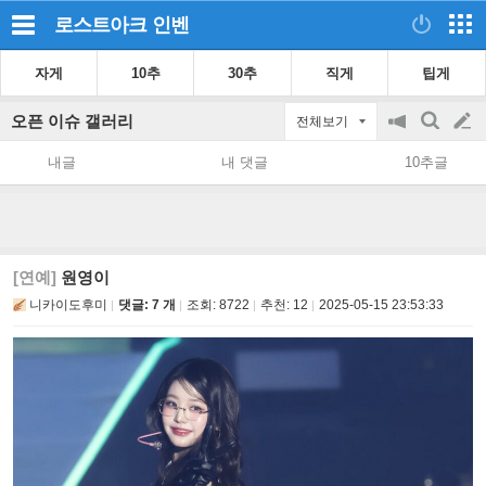
로스트아크
인벤
자게
10추
30추
직게
팁게
오픈 이슈 갤러리
전체보기
공
검
글
지
색
내글
내 댓글
10추글
on/off
쓰
기
[연예]
원영이
니카이도후미
댓글: 7 개
조회:
8722
추천:
12
2025-05-15 23:53:33