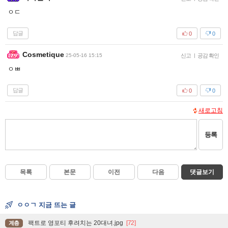
ㅇㄷ
답글
0
0
Cosmetique
25-05-16 15:15
신고
|
공감 확인
ㅇㅃ
답글
0
0
새로고침
등록
목록
본문
이전
다음
댓글보기
ㅇㅇㄱ 지금 뜨는 글
팩트로 영포티 후려치는 20대녀.jpg
[72]
계층