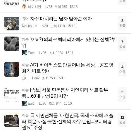
댓글
레이키얀
Lv.73
조회 639
15:13
자꾸 대시하는 남자 받아준 여자
유머
8
댓글
Neuhauus
Lv.20
조회 1118
15:13
ㅇㅎ?) 의외로 박테리아에게 있다는 신체?부
계층
7
위
댓글
Earth
Lv.96
조회 1084
15:11
AI가 바이러스도 만들어내는 세상…공포 영
이슈
4
화가 따로 없네
댓글
균터
Lv.42
조회 753
15:11
[속보] 서울 면목동서 지인끼리 서로 칼부
이슈
5
림…60대 남성 2명 사망
댓글
Earth
Lv.96
조회 844
15:10
日 시민단체들 "대한민국, 국제 조약에 거슬
이슈
12
러 학문·사상·표현·신체의 자유 탄압...모니터링
댓글
필요" 주장