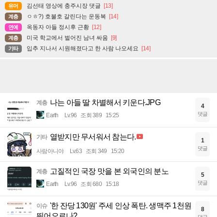
김선태 영상에 충주시장 댓글
[13]
유머
ㅇㅎ?) 호불호 갈린다는 운동복
[14]
계층
옥동자 아들 정시후 근황
[12]
연예
미국 학교에서 벌어진 남녀 싸움
[9]
계층
입추 지나서 시원해졌다고 한 사람 나오세요
[14]
기타
나는 아들 딸 차별해서 키운다.JPG
계층
4
댓글
Earth
Lv.96
조회 389
15:25
열받지만 무서워서 참는다.
기타
1
댓글
사람아니야
Lv.63
조회 349
15:20
고질적인 국장 맛을 본 외국인의 분노
계층
5
댓글
Earth
Lv.96
조회 680
15:18
'한 잔당 130원' 주세 인상 폭탄. 생맥주 1천원
이슈
8
뛰어오르나?