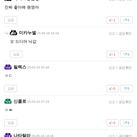
진짜 좋아해 원영아
답글
1
0
미카누엘
25-05-16 16:33
신고
|
공감 확인
오 드디어 닉값
답글
1
0
릴랙스
25-05-16 00:48
신고
|
공감 확인
ㅇㄷ
답글
0
0
신콜로
25-05-16 07:24
신고
|
공감 확인
ㅇㅃ
답글
0
0
나타랄라
25-05-16 13:19
신고
|
공감 확인