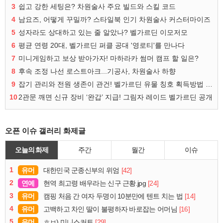
3
쉽고 강한 세팅은? 차원술사 주요 빌드와 스킬 코드
4
남요즈, 어떻게 꾸밀까? 스타일북 인기 차원술사 커스터마이즈
5
성자라도 상대하고 있는 줄 알았나? 벨가르딘 이모저모
6
평균 연령 20대, 벨가르딘 퍼클 공대 '영로티'를 만나다
7
미니게임하고 보상 받아가자! 마하라카 썸머 캠프 할 일은?
8
후속 조정 나선 로스트아크...기공사, 차원술사 하향
9
잡기 관리와 전원 생존이 관건! 벨가르딘 유물 칭호 획득방법 정리
10
2관문 깨면 신규 장비 ‘완갑’ 지급! 그림자 레이드 벨가르딘 공개
오픈 이슈 갤러리 화제글
오늘의 화제
주간
월간
이슈
1
유머
[42]
대한민국 군종신부의 위엄
2
연예
[24]
현역 최고령 배우라는 신구 근황.jpg
3
유머
[14]
캠핑 처음 간 여자 두명이 10분만에 텐트 치는 법
4
유머
[16]
고백하고 차인 딸이 불평하자 바로잡는 어머님
5
유머
[29]
ㅎㅂ) 미니스커트