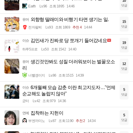
10
댓글
Earth
Lv.96
조회 1895
14:46
외향형 딸래미와 비행기 타면 생기는 일.
유머
15
댓글
전자팔찌
Lv.93
조회 1869
추천 4
14:44
김민새가 진짜로 당 쪼개기 들어갔네요
이슈
19
댓글
하루5프로
Lv.50
조회 1542
14:40
생긴것만봐도 성질 더러워보이는 벌꿀오소
유머
12
리
댓글
너빨갱이지
Lv.86
조회 1515
14:39
6개월째 모습 감춘 이란 최고지도자…"언제
이슈
5
순교해도 놀랍지 않아"
댓글
균터
Lv.42
조회 979
14:36
집착하는 지헌이
연예
5
댓글
부엔까미노
Lv.87
조회 1190
추천 2
14:34