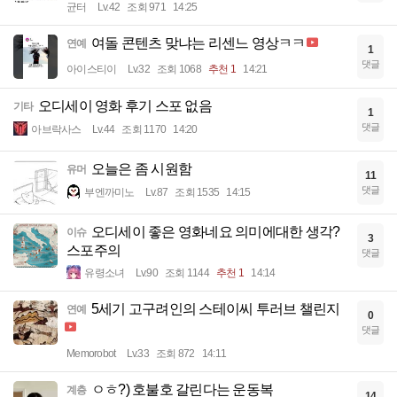
균터
Lv.42
조회 971
14:25
여돌 콘텐츠 맞냐는 리센느 영상ㅋㅋ
연예
1
댓글
아이스티이
Lv.32
조회 1068
추천 1
14:21
오디세이 영화 후기 스포 없음
기타
1
댓글
아브락사스
Lv.44
조회 1170
14:20
오늘은 좀 시원함
유머
11
댓글
부엔까미노
Lv.87
조회 1535
14:15
오디세이 좋은 영화네요 의미에대한 생각?
이슈
3
스포주의
댓글
유령소녀
Lv.90
조회 1144
추천 1
14:14
5세기 고구려인의 스테이씨 투러브 챌린지
연예
0
댓글
Memorobot
Lv.33
조회 872
14:11
ㅇㅎ?) 호불호 갈린다는 운동복
계층
14