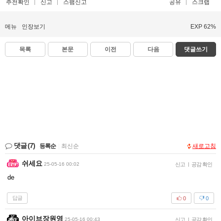
추천확인
신고
스팸신고
공유
스크랩
메뉴
인장보기
EXP 62%
목록
본문
이전
다음
댓글쓰기
댓글
(7)
등록순
|
최신순
새로고침
쉬세요
25-05-16 00:02
신고
|
공감 확인
de
답글
0
0
아이브장원영
25-05-16 00:43
신고
|
공감 확인