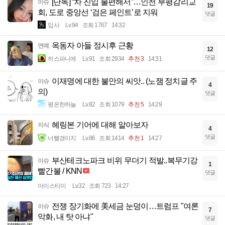
[단독] “차 진입 불편해서”…인천 부평감리교
이슈
19
회, 도로 중앙선 ‘검은 페인트’로 지워
댓글
입사
Lv.94
조회 1767
14:32
옥동자 아들 정시후 근황
연예
12
댓글
히스파니에
Lv.91
조회 2934
추천 3
14:31
이재명에 대한 불안의 씨앗.. (노잼 정치글 주
이슈
4
의)
댓글
평온한하늘
Lv.82
조회 1079
추천 5
14:29
헤링본 기어에 대해 알아보자
지식
4
댓글
너빨갱이지
Lv.86
조회 1414
추천 1
14:27
부산테크노파크 비위 무더기 적발..복무기강
이슈
1
빨간불 / KNN
댓글
아이스티이
Lv.32
조회 723
14:27
전쟁 장기화에 美세금 눈덩이…트럼프 "여론
이슈
7
악화, 내 탓 아냐"
댓글