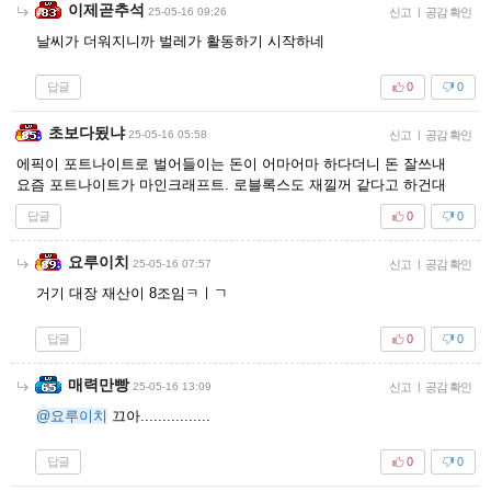
이제곧추석
25-05-16 09:26
신고
|
공감 확인
날씨가 더워지니까 벌레가 활동하기 시작하네
답글
0
0
초보다됬냐
25-05-16 05:58
신고
|
공감 확인
에픽이 포트나이트로 벌어들이는 돈이 어마어마 하다더니 돈 잘쓰내
요즘 포트나이트가 마인크래프트. 로블록스도 재낄꺼 같다고 하건대
답글
0
0
요루이치
25-05-16 07:57
신고
|
공감 확인
거기 대장 재산이 8조임ㅋㅣㄱ
답글
0
0
매력만빵
25-05-16 13:09
신고
|
공감 확인
@요루이치
끄아................
답글
0
0