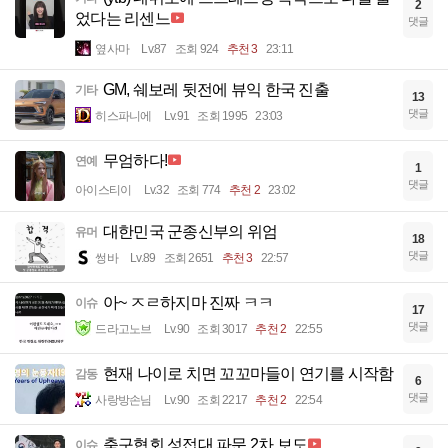
2
었다는 리센느
댓글
옆사마
Lv.87
조회 924
추천 3
23:11
GM, 쉐보레 뒷전에 뷰익 한국 진출
기타
13
댓글
히스파니에
Lv.91
조회 1995
23:03
무엄하다!
연예
1
댓글
아이스티이
Lv.32
조회 774
추천 2
23:02
대한민국 군종신부의 위엄
유머
18
댓글
썽바
Lv.89
조회 2651
추천 3
22:57
아~ ㅈㄹ하지마 진짜 ㅋㅋ
이슈
17
댓글
드라고노브
Lv.90
조회 3017
추천 2
22:55
현재 나이로 치면 꼬꼬마들이 연기를 시작함
감동
6
댓글
사랑방손님
Lv.90
조회 2217
추천 2
22:54
축구협회 성접대 파문 2차 보도
이슈