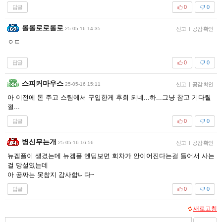
답글
0
0
롤롤로로롤로
25-05-16 14:35
신고
|
공감 확인
ㅇㄷ
답글
0
0
스피커마우스
25-05-16 15:11
신고
|
공감 확인
아 이전에 돈 주고 스팀에서 구입한게 후회 되네...하...그냥 참고 기다릴
껄...
답글
0
0
병신무는개
25-05-16 16:56
신고
|
공감 확인
뉴겜플이 생겼는데 뉴겜플 엔딩보면 회차가 안이어진다는걸 들어서 사는
걸 망설였는데
아 공짜는 못참지 감사합니다~
답글
0
0
새로고침