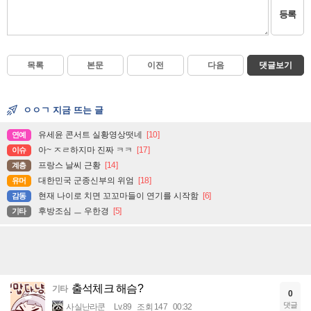
등록
목록
본문
이전
다음
댓글보기
ㅇㅇㄱ 지금 뜨는 글
유세윤 콘서트 실황영상떳네
[10]
연예
아~ ㅈㄹ하지마 진짜 ㅋㅋ
[17]
이슈
프랑스 날씨 근황
[14]
계층
대한민국 군종신부의 위엄
[18]
유머
현재 나이로 치면 꼬꼬마들이 연기를 시작함
[6]
감동
후방조심 ㅡ 우한경
[5]
기타
출석체크 해슴?
기타
0
댓글
사실난라쿤
Lv.89
조회 147
00:32