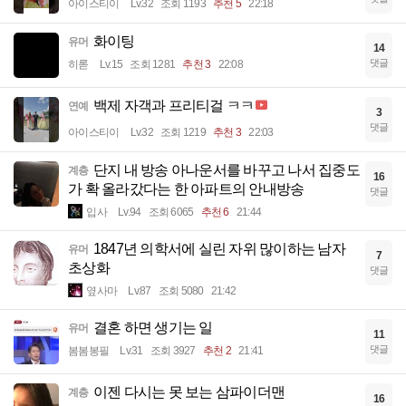
아이스티이
Lv.32
조회 1193
추천 5
22:18
화이팅
유머
14
댓글
히롣
Lv.15
조회 1281
추천 3
22:08
백제 자객과 프리티걸 ㅋㅋ
연예
3
댓글
아이스티이
Lv.32
조회 1219
추천 3
22:03
단지 내 방송 아나운서를 바꾸고 나서 집중도
계층
16
가 확 올라갔다는 한 아파트의 안내방송
댓글
입사
Lv.94
조회 6065
추천 6
21:44
1847년 의학서에 실린 자위 많이하는 남자
유머
7
초상화
댓글
옆사마
Lv.87
조회 5080
21:42
결혼 하면 생기는 일
유머
11
댓글
봄봄봉필
Lv.31
조회 3927
추천 2
21:41
이젠 다시는 못 보는 삼파이더맨
계층
16