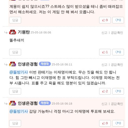
계몽이 쉽지 않으시죠?? 스트레스 많이 받으셨을 테니 좀비 때려잡으
면서 해소하세요. 저는 이 게임 안 해 봐서 모릅니다.
답글
9
0
기원탄
25-05-16 06:06
신고
|
공감 확인
똘추새끼
답글
1
0
인생은경험
25-05-16 06:11
신고
|
공감 확인
@돌방기사
이번 판떼기는 이재명이예요. 무슨 짓을 해도 안 됩니
다. 힘 그만 빼시고 이재명에 한 표 부탁드립니다. 이재명 외에는 전
부 사푭니다. 표를 주고 욕을 해도 명분이 있지 않겠습니까.
답글
2
0
인생은경험
25-05-16 06:18
신고
|
공감 확인
@돌방기사
감당 가능하니 걱정 마시고 이재명에 투표해 보세요.
답글
9
0