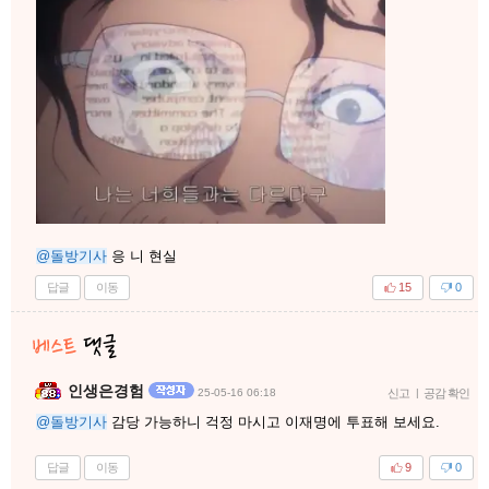
@돌방기사
응 니 현실
답글
이동
15
0
인생은경험
25-05-16 06:18
신고
|
공감 확인
@돌방기사
감당 가능하니 걱정 마시고 이재명에 투표해 보세요.
답글
이동
9
0