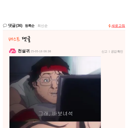
댓글
(36)
등록순
|
최신순
새로고침
천설귀
25-05-16 06:36
신고
|
공감 확인