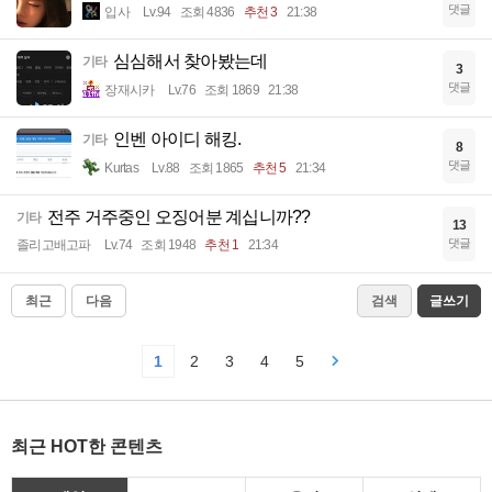
댓글
입사
Lv.94
조회 4836
추천 3
21:38
심심해서 찾아봤는데
기타
3
댓글
장재시카
Lv.76
조회 1869
21:38
인벤 아이디 해킹.
기타
8
댓글
Kurtas
Lv.88
조회 1865
추천 5
21:34
전주 거주중인 오징어분 계십니까??
기타
13
댓글
졸리고배고파
Lv.74
조회 1948
추천 1
21:34
최근
다음
검색
글쓰기
1
2
3
4
5
최근 HOT한 콘텐츠