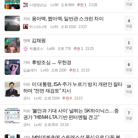
댓글
사랑방손님
Lv.90
조회 896
추천 1
23:28
용아맥, 짭아맥, 일반관 스크린 차이
지식
4
댓글
히스파니에
Lv.91
조회 1582
23:27
김채원
연예
1
댓글
케를로스
Lv.86
조회 778
추천 1
23:25
후방조심 ㅡ 우한경
기타
6
댓글
입술돼지
Lv.43
조회 2200
추천 1
23:23
이 대통령, ISA·주가 누르기 방지 개편안 질타
이슈
19
하며 “전면 재검토” 지시
댓글
균터
Lv.42
조회 1504
추천 4
23:22
'불안과 기대 사이' 널뛰는 SK하이닉스…증
이슈
7
권가 "HBM4·LTA 기반 펀터멘털 견고"
댓글
균터
Lv.42
조회 856
23:18
(ytb) 데뷔초에 스트레스성 폭식으로 다들 불
기타