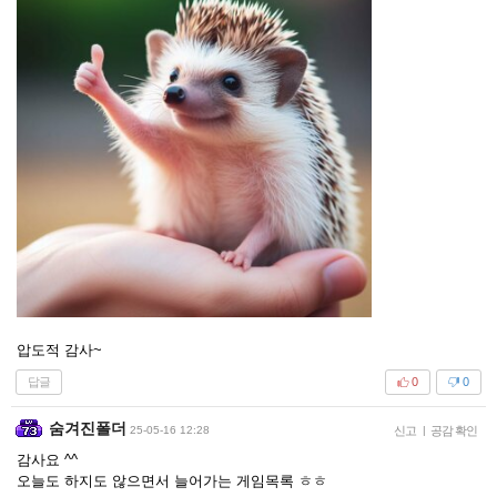
압도적 감사~
답글
0
0
숨겨진폴더
25-05-16 12:28
신고
|
공감 확인
감사요 ^^
오늘도 하지도 않으면서 늘어가는 게임목록 ㅎㅎ