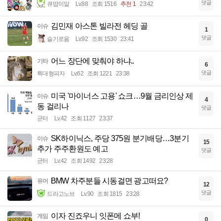
댓글
큐땁이알
Lv.88
조회 1516
추천 1
23:42
김민재 아스톤 빌라전 헤딩 골
이슈
1
댓글
슬기로움
Lv.92
조회 1530
23:41
어느 장단에 맞춰야 하냐..
기타
6
댓글
특대형피자
Lv.62
조회 1221
23:38
미국 '마이너스 고용' 쇼크…9월 금리인상 제
이슈
4
동 걸리나
댓글
균터
Lv.42
조회 1127
23:37
SK하이닉스, 주당 375원 분기배당…3분기
이슈
15
추가 주주환원도 예고
댓글
균터
Lv.42
조회 1492
23:28
BMW 차주분들 시동걸면 광고떠요?
유머
12
댓글
드라고노브
Lv.90
조회 1815
23:28
이자 진죠우니 잇폰메 쇼부!
게임
0