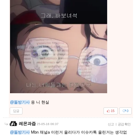
@돌방기사
응 니 현실
답글
15
0
레몬과즙
25-05-16 06:37
신고
|
공감 확인
@돌방기사
Mbn 채널a 이런거 올리다가 이슈카톡 올린거는 생각없