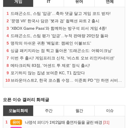
게임
IT
유머
연예
1
드래곤소드, 스팀 '압긍'…축하 댓글 달고 게임 코드 받자!
2
'문명 VII' 한국사 담은 '붓과 검' 컬렉션 파트 2 출시
3
'XBOX Game Pass'와 함께하는 방구석 피서 게임 4종!
4
드래곤소드, 스팀 평가 '압긍'...누적 판매량 20만장 돌파
5
명작의 아쉬운 귀환 '헤일로: 캠페인 이볼브드'
6
싱글 패키지라는 점 찍고 돌아온 '드래곤소드: 어웨이크닝'
7
이번 주 출시! 게임프리크 신작, '비스트 오브 리인카네이션'
8
메타크리틱 83점, '어센드 투 제로' 정식 출시!
9
포기하지 않는 집념 보여준 KC, T1 잡았다
10
브라운더스트2, 한국 코스튬 수정… 이준희 PD "안 하면 서비스 지속 불가"
오픈 이슈 갤러리 화제글
오늘의 화제
주간
월간
이슈
1
유머
[31]
나영석 피디가 1박2일때 출연자들을 굴린 배경