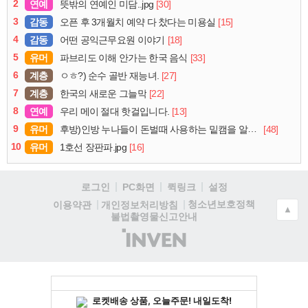
2
연예
[30]
뜻밖의 연예인 미담..jpg
3
감동
[15]
오픈 후 3개월치 예약 다 찼다는 미용실
4
감동
[18]
어떤 공익근무요원 이야기
5
유머
[33]
파브리도 이해 안가는 한국 음식
6
계층
[27]
ㅇㅎ?) 순수 골반 재능녀.
7
계층
[22]
한국의 새로운 그늘막
8
연예
[13]
우리 메이 절대 핫걸입니다.
9
유머
[48]
후방)인방 누나들이 돈벌때 사용하는 밑캠을 알아보자
10
유머
[16]
1호선 장판파.jpg
로그인
PC화면
퀵링크
설정
청소년보호정책
이용약관
개인정보처리방침
▲
불법촬영물신고안내
(주)
인
벤