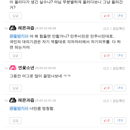
이 올리다가 생긴 실수냐? 아님 무분별하게 올리다보니 그냥 올라간
거?
답글
0
0
레몬과즙
25-05-16 06:39
신고
|
공감 확인
@돌방기사
야 뭐 힘들면 안할거니? 민주시민은 민주시민대로,
국민의 대의기관은 자기 역할대로 각자자리에서 자기의무를. 다 하
면 되는거야.
답글
0
0
연꽃소년
25-05-16 06:50
신고
|
공감 확인
그동안 어그로 많이 끌었나보네 ㅋㅋ
답글
0
0
레몬과즙
25-05-16 07:19
신고
|
공감 확인
@돌방기사
너만큼 멍청함.
답글
0
0