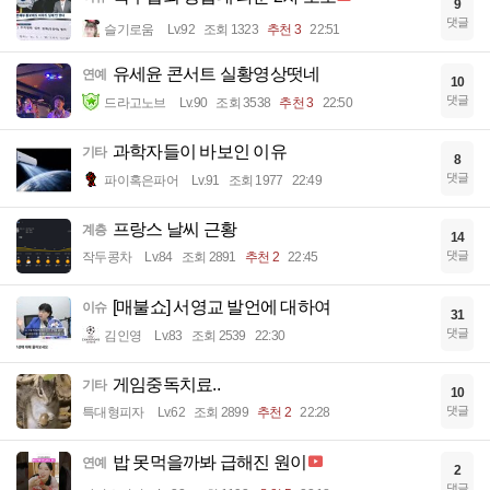
9
댓글
슬기로움
Lv.92
조회 1323
추천 3
22:51
유세윤 콘서트 실황영상떳네
연예
10
댓글
드라고노브
Lv.90
조회 3538
추천 3
22:50
과학자들이 바보인 이유
기타
8
댓글
파이혹은파어
Lv.91
조회 1977
22:49
프랑스 날씨 근황
계층
14
댓글
작두콩차
Lv.84
조회 2891
추천 2
22:45
[매불쇼] 서영교 발언에 대하여
이슈
31
댓글
김인영
Lv.83
조회 2539
22:30
게임중독치료..
기타
10
댓글
특대형피자
Lv.62
조회 2899
추천 2
22:28
밥 못먹을까봐 급해진 원이
연예
2
댓글