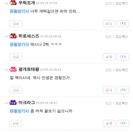
우럭조개
25-05-16 07:53
신고
|
공감 확인
@돌방기사
너무 개떡같으면 파악 안되...
답글
1
0
히로세스즈
25-05-16 08:34
신고
|
공감 확인
@돌방기사
역시나 2찍 ㅋㅋㅋ
답글
0
0
광개토태왕
25-05-16 08:42
신고
|
공감 확인
잘 멕이시네. 역시 인생은 경험인가
답글
1
0
마크라그
25-05-16 08:47
신고
|
공감 확인
@돌방기사
좀 꺼져 꼴보기 싫으니까
답글
0
0