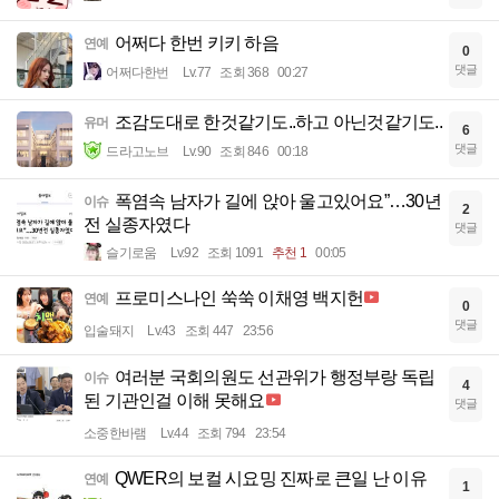
어쩌다 한번 키키 하음
연예
0
댓글
어쩌다한번
Lv.77
조회 368
00:27
조감도대로 한것같기도..하고 아닌것같기도..
유머
6
댓글
드라고노브
Lv.90
조회 846
00:18
폭염속 남자가 길에 앉아 울고있어요”…30년
이슈
2
전 실종자였다
댓글
슬기로움
Lv.92
조회 1091
추천 1
00:05
프로미스나인 쑥쑥 이채영 백지헌
연예
0
댓글
입술돼지
Lv.43
조회 447
23:56
여러분 국회의원도 선관위가 행정부랑 독립
이슈
4
된 기관인걸 이해 못해요
댓글
소중한바램
Lv.44
조회 794
23:54
QWER의 보컬 시요밍 진짜로 큰일 난 이유
연예
1