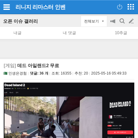
리니지 리마스터
인벤
오픈 이슈 갤러리
전체보기
공
검
글
지
색
내글
내 댓글
10추글
on/off
쓰
기
[게임]
데드 아일랜드2 무료
인생은경험
댓글: 36 개
조회:
16355
추천:
20
2025-05-16 05:49:33