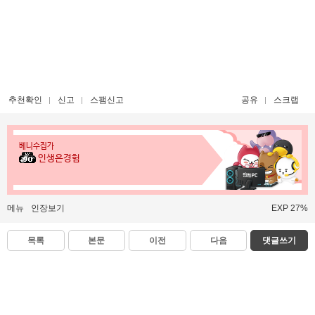
추천확인
신고
스팸신고
공유
스크랩
베니수집가
인생은경험
메뉴
인장보기
EXP 27%
목록
본문
이전
다음
댓글쓰기