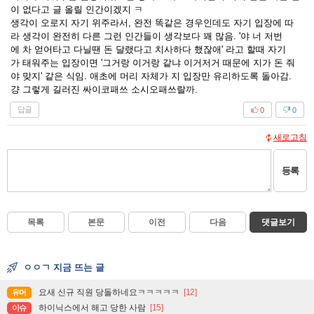
이 없다고 글 올릴 인간이겠지 ㅋ
생각이 오로지 자기 위주라서, 완전 똑같은 경우인데도 자기 입장에 따
라 생각이 완전히 다른 그런 인간들이 생각보다 꽤 많음. '야 너 저번
에 차 얻어타고 다닐땐 돈 달랬다고 치사하다 했잖애' 라고 할때 자기
가 태워주는 입장이면 '그거랑 이거랑 같냐 이거저거 때문에 지가 돈 줘
야 맞지' 같은 식임. 애초에 머리 자체가 지 입장만 유리하도록 돌아감.
걍 그렇게 길러진 싸이코패쓰 소시오패쓰랄까.
답글
0
0
새로고침
등록
목록
본문
이전
다음
댓글보기
ㅇㅇㄱ 지금 뜨는 글
요새 신규 직원 당돌하네요ㅋㅋㅋㅋㅋ
[12]
유머
하이닉스에서 해고 당한 사람
[15]
이슈