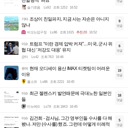
친일행적 ‘파묘’
댓글
슬기로움
Lv.92
조회 1252
16:52
조상이 친일파지, 지금 사는 자손은 아니지
기타
9
않냐
댓글
비오는압구정
Lv.86
조회 1615
추천 20
16:52
트럼프 “이란 경제 압박 커져”…미국, 군사 위
이슈
6
협 대신 ‘저강도 대응’ 유지
댓글
균터
Lv.42
조회 763
16:46
현재 오디세이 용산 IMAX 티켓팅이 어려운
유머
19
이유
댓글
풀소유
Lv.86
조회 2221
16:45
최근 젤렌스키 발언때문에 극대노한 일본인
이슈
18
들
댓글
미뉴에뜨
Lv.78
조회 1843
16:45
김건희 - 검사님, 그간 영부인들 수사를 다 해
이슈
5
봤나. 저만 (수사를) 했죠. 그런데 어떻게 이례적
댓글