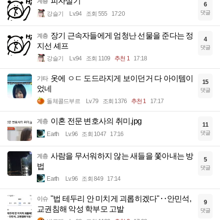
피자설기
계층
6
댓글
강슬기
Lv.94
조회 555
17:20
장기 근속자들에게 엄청난 선물을 준다는 정
계층
4
지선 셰프
댓글
강슬기
Lv.94
조회 1109
추천 1
17:18
옷에 ㅇㄷ 도드라지게 보이던거 다 아이템이
기타
15
었네
댓글
돌체콜드부르
Lv.79
조회 1376
추천 1
17:17
이혼 전문 변호사의 취미.jpg
계층
11
댓글
Earth
Lv.96
조회 1047
17:16
사람을 무서워하지 않는 새들을 쫓아내는 방
계층
5
법
댓글
Earth
Lv.96
조회 849
17:14
"법 테두리 안 미치게 괴롭히겠다"‥안민석,
이슈
9
교권침해 악성 학부모 고발
댓글