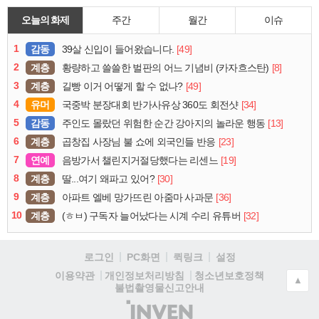
오늘의 화제
주간
월간
이슈
1
감동
[49]
39살 신입이 들어왔습니다.
2
계층
[8]
황량하고 쓸쓸한 벌판의 어느 기념비 (카자흐스탄)
3
계층
[49]
길빵 이거 어떻게 할 수 없나?
4
유머
[34]
국중박 분장대회 반가사유상 360도 회전샷
5
감동
[13]
주인도 몰랐던 위험한 순간 강아지의 놀라운 행동
6
계층
[23]
곱창집 사장님 불 쇼에 외국인들 반응
7
연예
[19]
음방가서 챌린지거절당했다는 리센느
8
계층
[30]
딸...여기 왜파고 있어?
9
계층
[36]
아파트 엘베 망가뜨린 아줌마 사과문
10
계층
[32]
(ㅎㅂ) 구독자 늘어났다는 시계 수리 유튜버
로그인
PC화면
퀵링크
설정
청소년보호정책
이용약관
개인정보처리방침
▲
불법촬영물신고안내
(주)