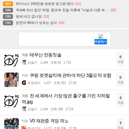
하이닉스 200만원 새로운 빙고판 떴다
[12]
유머
'4대째 의사 집안' 하영, 증조부 친일 의혹에 "사실과 다른 부분 있어"
[45]
기타
방세 내고 갑니당
[13]
기타
운전자 99퍼가 모르는 상식
[43]
기타
테무산 전동칫솔
계층
0
댓글
강슬기
Lv.94
조회 62
17:31
쿠팡 로켓설치에 관하여 하단 3줄요약 포함
이슈
0
댓글
게토레이
Lv.57
조회 251
17:29
전 세계에서 가장 많은 출구를 가진 지하철
계층
4
역.jpg
댓글
강슬기
Lv.94
조회 198
17:29
V0 재판중 격앙 격노
이슈
3
댓글
왜구김당
Lv.73
조회 206
17:29