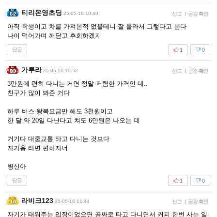
티리온영초딩
25-05-16 10:40
신고
|
공감 확인
아직 학생이고 차를 가져본적 없을테니 잘 몰라서 그렇다고 본다
나이 먹어가며 깨닫고 후회하겠지
답글
1
0
가루라
25-05-16 10:52
신고
|
공감 확인
3만원에 편히 다니는 거면 정말 저렴한 가격인 데..
친구가 많이 봐준 거다
하루 버스 왕복요금만 해도 3천원이고
한 달 약 20일 다닌다고 쳐도 6만원은 나오는 데
거기다 대중교통 타고 다니는 것보다
자가용 타면 편하자너
병신아
답글
1
0
라비크123
25-05-16 11:44
신고
|
공감 확인
자기가 태워주는 입장이었으면 공짜로 타고 다니면서 커피 한번 사는 일