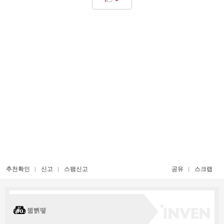
추천확인
신고
스팸신고
공유
스크랩
꿻뻵뗗