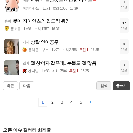
계층
1
댓글
영원한하늘
Lv.71
조회 1007
16:39
롯데 자이언츠의 압도적 위엄
유머
17
댓글
풀소유
Lv.86
조회 1757
16:37
상탈 인어공주
기타
8
댓글
돌체콜드부르
Lv.79
조회 2256
추천 1
16:35
젤 상여자 같은데.. 눈물도 젤 많음
연예
3
댓글
겐지님
Lv.88
조회 2504
추천 1
16:35
최근
다음
검색
글쓰기
1
2
3
4
5
오픈 이슈 갤러리 화제글