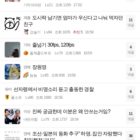
기억의파편
Lv.21
조회 1195
17:02
도시락 남기면 엄마가 우신다고 나눠 먹자던
계층
11
친구
댓글
강슬기
Lv.94
조회 1878
추천 5
16:59
줄넘기 30fps, 120fps
기타
4
댓글
돌체콜드부르
Lv.79
조회 1368
16:59
장원영
연예
3
댓글
뇸뇸
Lv.85
조회 906
16:56
선자령에서 비명소리 듣고 출동한 경찰
유머
6
댓글
풀소유
Lv.86
조회 1690
16:56
진짜 궁금한데 이분은 왜 안쓰는거임?
이슈
11
댓글
내란의힘
Lv.79
조회 1737
16:54
조선·일본의 동화 추구” 하영, 집안 자랑했다
연예
36