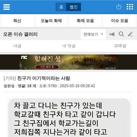
홈
웹진
최신
오늘의 화제
화제 모음
이슈 모음
오픈 이슈 갤러리
전체보기
공
검
글
지
색
내글
내 댓글
10추글
on/off
쓰
기
[기타]
친구가 이기적이라는 사람
꿻뻵뗗
댓글: 18 개
조회:
5760
2025-05-16 09:26:42