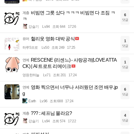
비빔면 그릇 샀다 ㅋㅋㅋ 비빔면 다 조짐 ㅋ
계층
6
ㅋ
댓글
강슬기
Lv.94
조회 644
17:26
헐리웃 영화 대박 공식
유머
1
댓글
하루5프로
Lv.50
조회 249
17:25
RESCENE (리센느) - 사랑공격(LOVE ATTA
연예
1
CK) | AI 트로트 리메이크
댓글
영원한하늘
Lv.71
조회 201
17:24
영화 찍으면서 너무나 서러웠던 조연 배우.jp
연예
6
g
댓글
Earth
Lv.96
조회 688
17:24
??? : 셰프님 몰라요?
계층
4
댓글
강슬기
Lv.94
조회 574
17:22