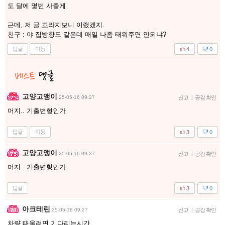
도 달에 몇번 사줄게
근데, 저 글 꼬라지보니 이랬겠지.
친구 : 야 집방향도 같은데 매일 나좀 태워주면 안되냐?
답글
이동
4
0
고양고앵이
25-05-16 09:27
신고
|
공감 확인
머지.. 기출변형인가
답글
이동
3
0
고양고앵이
25-05-16 09:27
신고
|
공감 확인
머지.. 기출변형인가
답글
3
0
아크테린
25-05-16 09:27
신고
|
공감 확인
차량 태울려면 기다리는시간