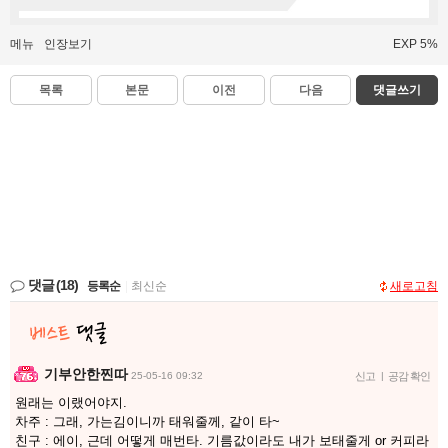
메뉴
인장보기
EXP 5%
목록
본문
이전
다음
댓글쓰기
댓글
(18)
등록순
|
최신순
새로고침
기부안한찐따
25-05-16 09:32
신고
|
공감 확인
원래는 이랬어야지.
차주 : 그래, 가는김이니까 태워줄께, 같이 타~
친구 : 에이, 근데 어떻게 매번타. 기름값이라도 내가 보태줄게 or 커피라