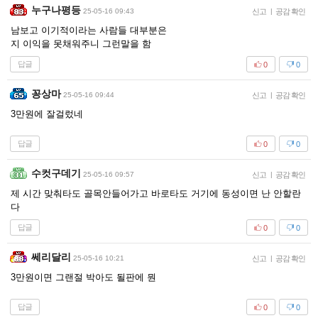
누구나평등
25-05-16 09:43
신고
|
공감 확인
남보고 이기적이라는 사람들 대부분은
지 이익을 못채워주니 그런말을 함
답글
0
0
꽁상마
25-05-16 09:44
신고
|
공감 확인
3만원에 잘걸렀네
답글
0
0
수컷구데기
25-05-16 09:57
신고
|
공감 확인
제 시간 맞춰타도 골목안들어가고 바로타도 거기에 동성이면 난 안할란
다
답글
0
0
쎄리달리
25-05-16 10:21
신고
|
공감 확인
3만원이면 그랜절 박아도 될판에 뭔
답글
0
0