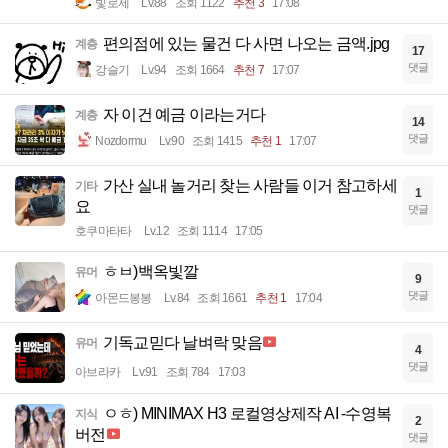
빛로제
Lv.88
조회 1122
추천 3
17:08
편의점에 있는 물건 다 사면 나오는 금액.jpg
계층
17
댓글
강슬기
Lv.94
조회 1664
추천 7
17:07
자 이건 예금 이라는거다
계층
14
댓글
Nozdormu
Lv.90
조회 1415
추천 1
17:07
가산 실내 놀거리 찾는 사람들 이거 참고하세
기타
1
요
댓글
호쿠마타타
Lv.12
조회 1114
17:05
ㅎㅂ)백옥빛깔
유머
9
댓글
아몬드봉봉
Lv.84
조회 1661
추천 1
17:04
기독교믿다 날벼락 맞음
유머
4
댓글
아브라카
Lv.91
조회 784
17:03
ㅇㅎ) MINIMAX H3 로컬영상제작 AI -수영복
지식
2
버전
댓글