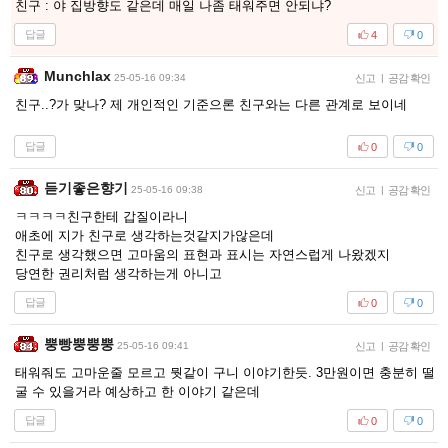
친구 : 야 집방향도 같은데 매일 나좀 태워주면 안되냐?
답글
4
0
Munchlax
25-05-16 09:34
신고
|
공감 확인
친구..?가 맞나? 제 개인적인 기준으론 친구와는 다른 관계로 보이네
답글
0
0
듣기좋은향기
25-05-16 09:38
신고
|
공감 확인
ㅋㅋㅋㅋ친구한테 갑질이라니
애초에 지가 친구로 생각하는것같지가않은데
친구로 생각했으면 고마움의 표현과 표시는 자연스럽게 나왔겠지
당연한 권리처럼 생각하는게 아니고
답글
0
0
뿡빵뿡뿡뿡
25-05-16 09:41
신고
|
공감 확인
태워줘도 고마운줄 모르고 뭣같이 구니 이야기한듯. 3만원이면 충분히 떨
굴 수 있을거라 예상하고 한 이야기 같은데
답글
0
0