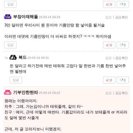
답글
0
0
부장아재해돌
25-05-16 09:29
신고
|
공감 확인
3만 달라면 우리사이 뭔 돈이야 기름만땅 함 넣어줌 될거슬
이러면 대댓에 기름만땅이 더 비싸요 하겟지? ㅋㅋㅋ 하지마셈
답글
0
0
복드
25-05-16 09:31
신고
|
공감 확인
돈 달라고 하기전에 매번 태워줘 고맙다 말 한번과 기름 한번 넣어주
면 될텐데
답글
0
0
기부안한찐따
25-05-16 09:32
신고
|
공감 확인
원래는 이랬어야지.
차주 : 그래, 가는김이니까 태워줄께, 같이 타~
친구 : 에이, 근데 어떻게 매번타. 기름값이라도 내가 보태줄게 or 커피라
도 달에 몇번 사줄게
근데, 저 글 꼬라지보니 이랬겠지.