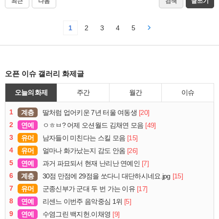
최근
다음
검색
글쓰기
1
2
3
4
5
오픈 이슈 갤러리 화제글
오늘의 화제
주간
월간
이슈
1
계층
[20]
딸처럼 업어키운 7년 터울 여동생
2
연예
[49]
ㅇㅎㅂ? 어제 오션월드 김채연 모음
3
유머
[15]
남자들이 미친다는 스킬 모음
4
유머
[26]
얼마나 화가났는지 감도 안옴
5
연예
[7]
과거 파묘되서 현재 난리난 연예인
6
계층
[15]
30점 만점에 29점을 쏘다니 대단하시네요.jpg
7
유머
[17]
군종신부가 군대 두 번 가는 이유
8
연예
[5]
리센느 이번주 음악중심 1위
9
연예
[9]
수염그린 백지헌.이채영