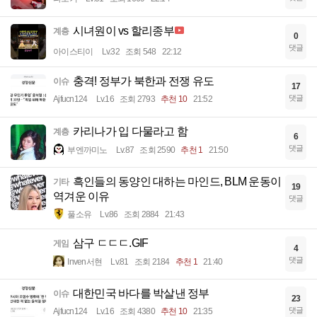
시녀원이 vs 할리종부
계층
0
댓글
아이스티이
Lv.32
조회 548
22:12
충격! 정부가 북한과 전쟁 유도
이슈
17
댓글
Ajfucn124
Lv.16
조회 2793
추천 10
21:52
카리나가 입 다물라고 함
계층
6
댓글
부엔까미노
Lv.87
조회 2590
추천 1
21:50
흑인들의 동양인 대하는 마인드, BLM 운동이
기타
19
역겨운 이유
댓글
풀소유
Lv.86
조회 2884
21:43
삼구 ㄷㄷㄷ.GIF
게임
4
댓글
Inven서현
Lv.81
조회 2184
추천 1
21:40
대한민국 바다를 박살낸 정부
이슈
23
댓글
Ajfucn124
Lv.16
조회 4380
추천 10
21:35