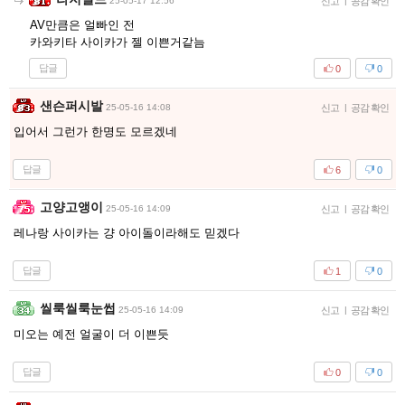
25-05-17 12:56
신고
|
공감 확인
AV만큼은 얼빠인 전
카와키타 사이카가 젤 이쁜거같늠
답글
0
0
샌슨퍼시발
25-05-16 14:08
신고
|
공감 확인
입어서 그런가 한명도 모르겠네
답글
6
0
고양고앵이
25-05-16 14:09
신고
|
공감 확인
레나랑 사이카는 걍 아이돌이라해도 믿겠다
답글
1
0
씰룩씰룩눈썹
25-05-16 14:09
신고
|
공감 확인
미오는 예전 얼굴이 더 이쁜듯
답글
0
0