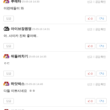
루에타
25-05-16 14:30
신고
|
공감 확인
이런애들이 와
답글
0
0
아이브장원영
25-05-16 14:31
신고
|
공감 확인
아..사이카 진짜 좋아해..
답글
0
0
뒤돌려차기
25-05-16 14:35
신고
|
공감 확인
ㅇㄷ
답글
0
0
하앗박스
25-05-16 14:46
신고
|
공감 확인
다들 이쁘시네요 ㅎㅎ
답글
0
0