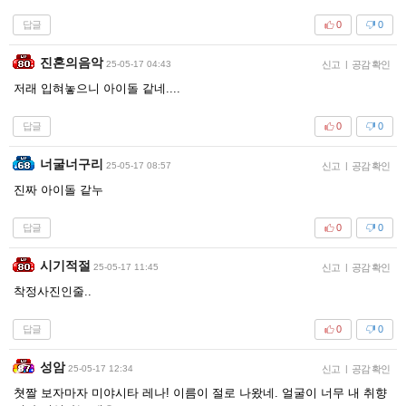
답글
0
0
진혼의음악
25-05-17 04:43
신고
|
공감 확인
저래 입혀놓으니 아이돌 같네....
답글
0
0
너굴너구리
25-05-17 08:57
신고
|
공감 확인
진짜 아이돌 같누
답글
0
0
시기적절
25-05-17 11:45
신고
|
공감 확인
착정사진인줄..
답글
0
0
성암
25-05-17 12:34
신고
|
공감 확인
쳣짤 보자마자 미야시타 레나! 이름이 절로 나왔네. 얼굴이 너무 내 취향