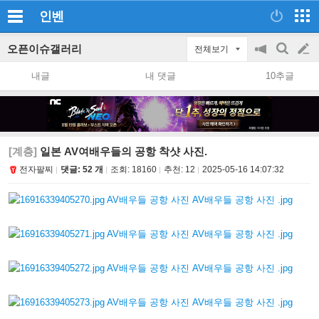
인벤
오픈이슈갤러리
전체보기
공
검
글
지
색
내글
내 댓글
10추글
on/off
쓰
기
[계층]
일본 AV여배우들의 공항 착샷 사진.
전자팔찌
댓글: 52 개
조회:
18160
추천:
12
2025-05-16 14:07:32