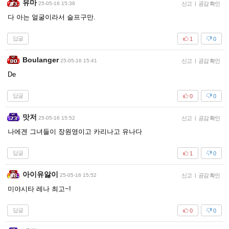
유마
25-05-16 15:38
신고
|
공감 확인
다 아는 얼굴이라서 슬프구만.
답글
1
0
Boulanger
25-05-16 15:41
신고
|
공감 확인
De
답글
0
0
맛저
25-05-16 15:52
신고
|
공감 확인
나에겐 그녀들이 장원영이고 카리나고 유나다
답글
1
0
아이유앓이
25-05-16 15:52
신고
|
공감 확인
미야시타 레나 최고~!
답글
0
0