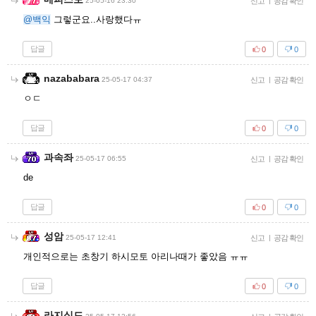
25-05-16 23:30
신고
|
공감 확인
@백익
그렇군요..사랑했다ㅠ
답글
0
0
nazababara
25-05-17 04:37
신고
|
공감 확인
ㅇㄷ
답글
0
0
과속좌
25-05-17 06:55
신고
|
공감 확인
de
답글
0
0
성암
25-05-17 12:41
신고
|
공감 확인
개인적으로는 초창기 하시모토 아리나때가 좋았음 ㅠㅠ
답글
0
0
라지실드