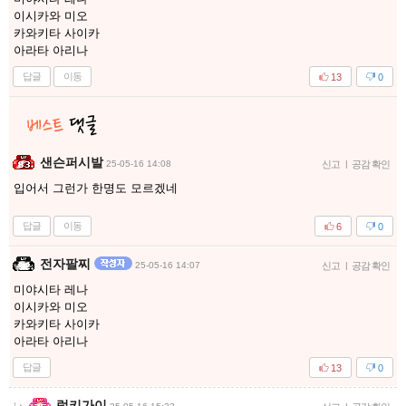
이시카와 미오
카와키타 사이카
아라타 아리나
답글
이동
13
0
샌슨퍼시발
25-05-16 14:08
신고
|
공감 확인
입어서 그런가 한명도 모르겠네
답글
이동
6
0
전자팔찌
25-05-16 14:07
신고
|
공감 확인
미야시타 레나
이시카와 미오
카와키타 사이카
아라타 아리나
답글
13
0
럭키가이