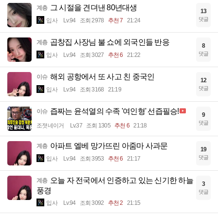
그 시절을 견뎌낸 80년대생
계층
13
댓글
입사
Lv.94
조회 2978
추천 7
21:24
곱창집 사장님 불 쇼에 외국인들 반응
계층
8
댓글
입사
Lv.94
조회 3027
추천 6
21:22
해외 공항에서 또 사고 친 중국인
이슈
12
댓글
입사
Lv.94
조회 3168
21:19
즙짜는 윤석열의 수족 '여인형' 선즙필승!
이슈
9
댓글
조졋네이거
Lv.37
조회 1305
추천 6
21:18
아파트 엘베 망가뜨린 아줌마 사과문
계층
19
댓글
입사
Lv.94
조회 3953
추천 6
21:17
오늘 자 전국에서 인증하고 있는 신기한 하늘
계층
3
풍경
댓글
입사
Lv.94
조회 3092
추천 2
21:15