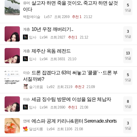
살고자 하면 죽을 것이오, 죽고자 하면 살것
유머
5
이다
댓글
백합에이슬
Lv.57
조회 2269
추천 1
21:12
10년 우정 깨버리기..
계층
3
댓글
입사
Lv.94
조회 2827
추천 1
21:12
제주산 옥돔 레전드
계층
13
댓글
입사
Lv.94
조회 3831
21:10
드론 잡겠다고 63억 써놓고 '쿨쿨'‥드론 부
이슈
5
서질까봐?
댓글
슬기로움
Lv.92
조회 2119
추천 2
21:09
세금 징수팀 방문에 이성을 잃은 체납자
이슈
8
댓글
입사
Lv.94
조회 2690
추천 1
21:08
에스파 공계 카리나&윈터 Serenade.shorts
연예
3
댓글
달섭지롱
Lv.94
조회 1106
21:08