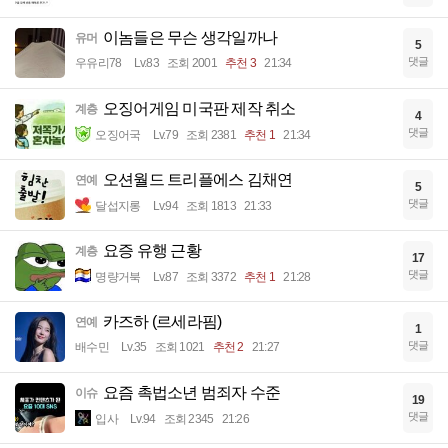
이놈들은 무슨 생각일까나
유머
5
댓글
우유리78
Lv.83
조회 2001
추천 3
21:34
오징어게임 미국판 제작 취소
계층
4
댓글
오징어국
Lv.79
조회 2381
추천 1
21:34
오션월드 트리플에스 김채연
연예
5
댓글
달섭지롱
Lv.94
조회 1813
21:33
요증 유행 근황
계층
17
댓글
명량거북
Lv.87
조회 3372
추천 1
21:28
카즈하 (르세라핌)
연예
1
댓글
배수민
Lv.35
조회 1021
추천 2
21:27
요즘 촉법소년 범죄자 수준
이슈
19
댓글
입사
Lv.94
조회 2345
21:26