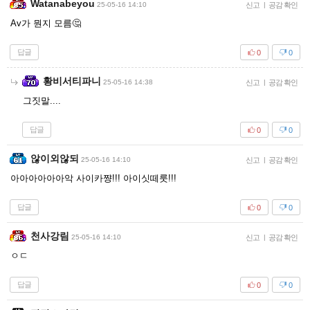
Watanabeyou
25-05-16 14:10
신고
|
공감 확인
Av가 뭔지 모름🤔
답글
0
0
황비서티파니
25-05-16 14:38
신고
|
공감 확인
그짓말....
답글
0
0
않이외않되
25-05-16 14:10
신고
|
공감 확인
아아아아아아악 사이카쨩!!! 아이싯떼룻!!!
답글
0
0
천사강림
25-05-16 14:10
신고
|
공감 확인
ㅇㄷ
답글
0
0