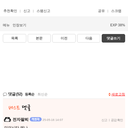
추천확인
신고
스팸신고
공유
스크랩
메뉴
인장보기
EXP 38%
목록
본문
이전
다음
댓글쓰기
댓글
(52)
등록순
|
최신순
새로고침
전자팔찌
25-05-16 14:07
신고
|
공감 확인
미야시타 레나