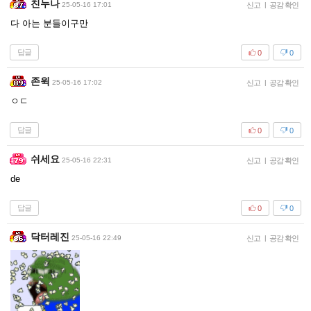
친누나
25-05-16 17:01
신고
|
공감 확인
다 아는 분들이구만
답글
0
0
존윅
25-05-16 17:02
신고
|
공감 확인
ㅇㄷ
답글
0
0
쉬세요
25-05-16 22:31
신고
|
공감 확인
de
답글
0
0
닥터레진
25-05-16 22:49
신고
|
공감 확인