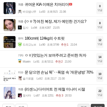
귀여운 KIA 이예은 치어리더
계층
0
댓글
바오밥나무
Lv.83
조회 915
21:06
(ㅇㅎ?) 여친 복장, 제가 예민한 건가요?
계층
8
댓글
입사
Lv.94
조회 4287
21:05
180cm에 124kg의 수트핏
유머
12
댓글
드라고노브
Lv.90
조회 3799
추천 1
21:04
ㅇㅎ)멋있는거 보여주려고 준비한 처자
기타
14
댓글
Maxim
Lv.91
조회 5311
추천 2
21:00
문 닫으면 손님 뚝"‥폭염 속 '개문냉방' 70%
이슈
10
댓글
슬기로움
Lv.92
조회 2117
21:00
(리센느) 다이어트 전 제철 미나미 시절
계층
22
댓글
옆사마
Lv.87
조회 2251
추천 3
20:53