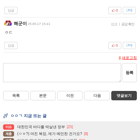
답글
0
0
해군이
25-05-17 15:41
신고
|
공감 확인
ㅇㄷ
답글
0
0
새로고침
등록
목록
본문
이전
다음
댓글보기
ㅇㅇㄱ 지금 뜨는 글
대한민국 바다를 박살낸 정부
[23]
이슈
(ㅇㅎ?) 여친 복장, 제가 예민한 건가요?
[8]
계층