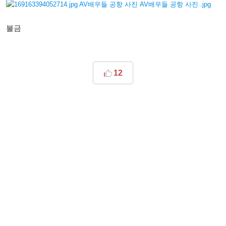
불금
12