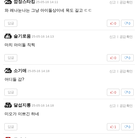
깜장스타킹
25-05-16 14:11
신고
|
공감 확인
와 레나눈나는 그냥 아이돌상이네 목도 길고 ㄷㄷ
답글
0
0
슬기로움
25-05-16 14:13
신고
|
공감 확인
마치 아이돌 직찍
답글
0
0
소기애
25-05-16 14:18
신고
|
공감 확인
어디들 감?
답글
0
0
달섭지롱
25-05-16 14:18
신고
|
공감 확인
미오가 이쁘긴 하네
답글
1
0