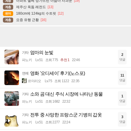
아파트 엘베 망가뜨린 아줌마 사과문
[19]
계층
제주산 옥돔 레전드
[13]
계층
180cm에 124kg의 수트핏
[12]
유머
요증 유행 근황
[16]
계층
엄마의 눈빛
기타
2
댓글
파노키
Lv.51
조회 775
추천 1
22:46
영화 '오디세이' 후기(노스포)
연예
11
댓글
르마리오
Lv.75
조회 1122
22:35
소와 곰 대신 주식 시장에 나타난 동물
기타
1
댓글
파노키
Lv.51
조회 1682
22:32
전투 중 사망한 프랑스군 기병의 갑옷
기타
3
댓글
파노키
Lv.51
조회 2277
22:24