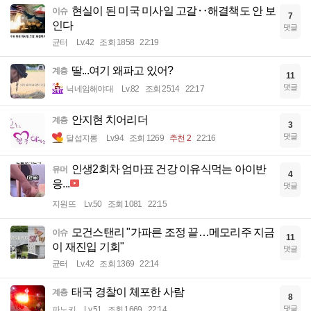
현실이 된 미국 미사일 고갈‥해결책도 안 보
이슈
7
인다
댓글
균터
Lv.42
조회 1858
22:19
딸...여기 왜파고 있어?
계층
11
댓글
닉네임해야대
Lv.82
조회 2514
22:17
안지현 치어리더
계층
3
댓글
달섭지롱
Lv.94
조회 1269
추천 2
22:16
인생2회차 엄마표 건강 이유식먹는 아이반
유머
4
응...
댓글
지원뜨
Lv.50
조회 1081
22:15
모건스탠리 "가파른 조정 끝…메모리주 지금
이슈
11
이 재진입 기회"
댓글
균터
Lv.42
조회 1369
22:14
태국 경찰이 체포한 사람
계층
8
댓글
파노키
Lv.51
조회 1669
22:14