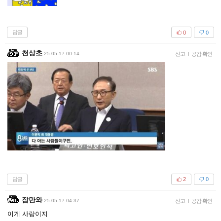
답글
0
0
천상초
25-05-17 00:14
신고
|
공감 확인
답글
2
0
잠만와
25-05-17 04:37
신고
|
공감 확인
이게 사랑이지