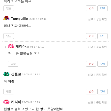
이라 기억하는 배우..
답글
0
0
Tranquillo
25-05-17 12:43
신고
|
공감 확인
레나 진짜 예쁘네...
답글
0
1
케리아
25-05-17 13:19
신고
|
공감 확인
헉 비공 잘못눌림 ㅈㅅ
답글
0
0
신콜로
25-05-17 13:12
신고
|
공감 확인
다 예쁨
답글
0
0
케리아
25-05-17 13:19
신고
|
공감 확인
왠일로 걸치고 있으니 한 명도 못알아봤네