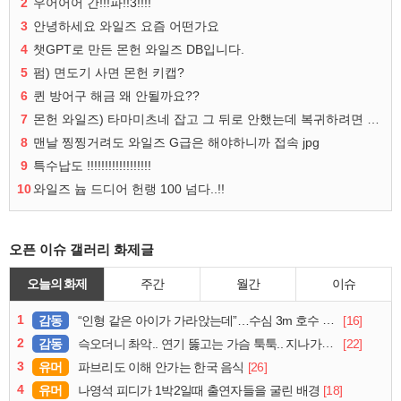
2
우어어어 간!!!파!!3!!!!
3
안녕하세요 와일즈 요즘 어떤가요
4
챗GPT로 만든 몬헌 와일즈 DB입니다.
5
펌) 면도기 사면 몬헌 키캡?
6
퀸 방어구 해금 왜 안될까요??
7
몬헌 와일즈) 타마미츠네 잡고 그 뒤로 안했는데 복귀하려면 뭐부터..?
8
맨날 찡찡거려도 와일즈 G급은 해야하니까 접속 jpg
9
특수납도 !!!!!!!!!!!!!!!!!!
10
와일즈 늅 드디어 헌랭 100 넘다..!!
오픈 이슈 갤러리 화제글
오늘의 화제
주간
월간
이슈
1
감동
[16]
“인형 같은 아이가 가라앉는데”…수심 3m 호수 뛰어든 60대 의인
2
감동
[22]
슥오더니 촤악.. 연기 뚫고는 가슴 툭툭.. 지나가던 아재의 정체
3
유머
[26]
파브리도 이해 안가는 한국 음식
4
유머
[18]
나영석 피디가 1박2일때 출연자들을 굴린 배경