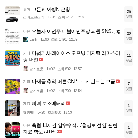
그돈씨 아방N 근황
유머
25
댓글
스바로브스키
Lv.84
조회 2434
12:59
오늘자 이언주 더불어민주당 의원 SNS...jpg
이슈
20
댓글
Earth
Lv.96
조회 1491
12:59
마법기사 레이어스 오프닝 디지털 리마스터
기타
11
링 버전
댓글
슬기로움
Lv.92
조회 802
12:57
아재들 추억 버튼 ON 누르게 만드는 브금
기타
7
댓글
슬기로움
Lv.92
조회 700
12:54
삐삐 보조배터리
계층
1
댓글
꿻뻵뗗
Lv.90
조회 886
12:53
축협 11시간 압수수색…'홍명보 선임' 관련
이슈
1
자료 확보 / JTBC
댓글