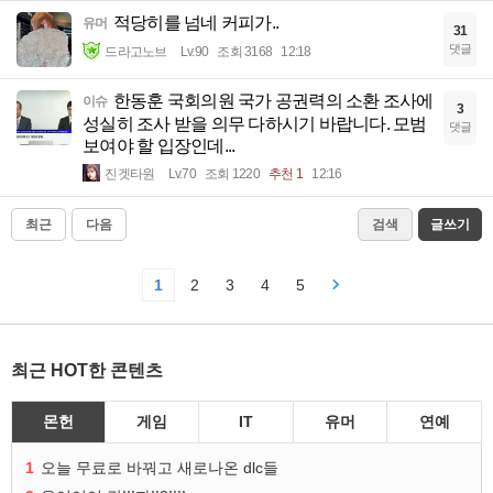
적당히를 넘네 커피가..
유머
31
댓글
드라고노브
Lv.90
조회 3168
12:18
한동훈 국회의원 국가 공권력의 소환 조사에
이슈
3
성실히 조사 받을 의무 다하시기 바랍니다. 모범
댓글
보여야 할 입장인데...
진겟타원
Lv.70
조회 1220
추천 1
12:16
최근
다음
검색
글쓰기
1
2
3
4
5
최근 HOT한 콘텐츠
몬헌
게임
IT
유머
연예
1
오늘 무료로 바꿔고 새로나온 dlc들