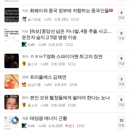
화웨이와 중국 정부에 저항하는 중국인들
이슈
4
댓글
슬기로움
Lv.92
조회 1061
13:14
[속보] 중앙선 넘은 카니발, 4중 추돌 사고…
이슈
0
운전자 숨지고 5명 병원 이송
댓글
Earth
Lv.96
조회 1432
13:11
ㅇㅎㅂ? 영화 스파이더맨 최고의 장면
유머
9
댓글
풀소유
Lv.86
조회 2238
13:11
트리플에스 김채연
연예
3
댓글
달섭지롱
Lv.94
조회 976
13:09
본인 모유 헬창들에게 팔아야 한다는 눈나
유머
8
댓글
풀소유
Lv.86
조회 2168
13:08
태양광 에너지 근황
계층
13
댓글
Earth
Lv.96
조회 2085
추천 1
13:02