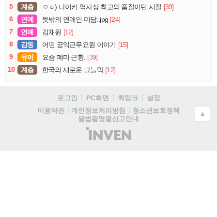
5
계층
[39]
ㅇㅎ) 나이키 역사상 최고의 품질이던 시절
6
연예
[24]
뜻밖의 연예인 미담..jpg
7
연예
[12]
김채원
8
감동
[15]
어떤 공익근무요원 이야기
9
유머
[39]
요즘 폐미 근황.
10
계층
[12]
한국의 새로운 그늘막
로그인
PC화면
퀵링크
설정
청소년보호정책
이용약관
개인정보처리방침
▲
불법촬영물신고안내
(주)
인
벤