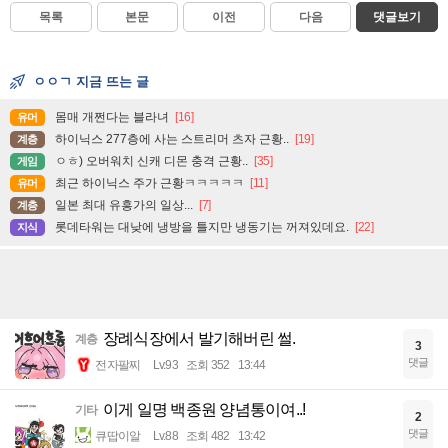
목록
본문
이전
다음
댓글보기
ㅇㅇㄱ 지금 뜨는 글
몸매 개쩐다는 블라녀
[16]
유머
하이닉스 277층에 사는 스트리머 츠자 근황..
[19]
계층
ㅇㅎ) 오버워치 신캐 디몬 충격 근황..
[35]
게임
최근 하이닉스 주가 근황ㅋㅋㅋㅋㅋ
[11]
유머
일본 최대 유흥가의 일상...
[7]
계층
롯데타워는 대낮에 냉방을 틀지만 냉동기는 꺼져있데요.
[22]
지식
장례식장에서 발기해버린 썰.
계층
3
댓글
전자팔찌
Lv.93
조회 352
13:44
이게 일명 백종원 양념통이여..!
기타
2
댓글
큐땁이알
Lv.88
조회 482
13:42