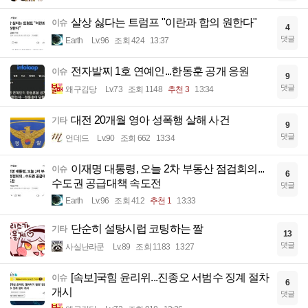
살상 싫다는 트럼프 "이란과 합의 원한다"
이슈
4
댓글
Earth
Lv.96
조회 424
13:37
전자발찌 1호 연예인...한동훈 공개 응원
이슈
9
댓글
왜구김당
Lv.73
조회 1148
추천 3
13:34
대전 20개월 영아 성폭행 살해 사건
기타
9
댓글
언데드
Lv.90
조회 662
13:34
이재명 대통령, 오늘 2차 부동산 점검회의...
이슈
6
수도권 공급대책 속도전
댓글
Earth
Lv.96
조회 412
추천 1
13:33
단순히 설탕시럽 코팅하는 짤
기타
13
댓글
사실난라쿤
Lv.89
조회 1183
13:27
[속보]국힘 윤리위...진종오 서범수 징계 절차
이슈
6
개시
댓글