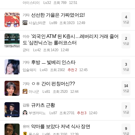
아이스티이
Lv.32
조회 769
12:51
선선한 가을은 가짜였어요!
기타
4
댓글
사실난라쿤
Lv.89
조회 1923
12:49
'외국인 ATM' 된 K증시…레버리지 거래 줄어
이슈
2
도 '삼전닉스'는 롤러코스터
댓글
균터
Lv.42
조회 1420
12:48
후방 ㅡ 빛베리 인스타
기타
3
댓글
입술돼지
Lv.43
조회 2302
추천 2
12:45
ㅇㅎ 간이 펀칭머신??
기타
14
댓글
마나군
Lv.81
조회 2520
12:44
규카츠 근황
감동
7
댓글
부엔까미노
Lv.87
조회 2701
추천 3
12:40
악마를 보았다 저녁 식사 장면
유머
9
댓글
풀소유
Lv.86
조회 3191
12:39