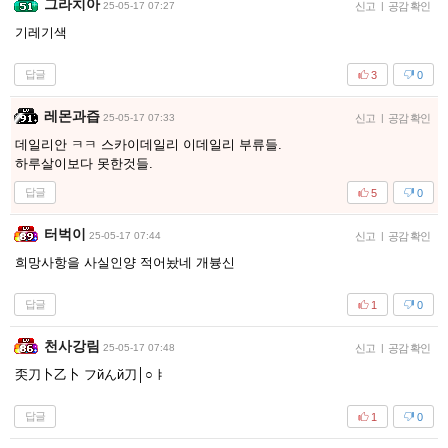
그라치아
25-05-17 07:27
신고
|
공감 확인
기레기색
답글
3
0
레몬과즙
25-05-17 07:33
신고
|
공감 확인
데일리안 ㅋㅋ 스카이데일리 이데일리 부류들.
하루살이보다 못한것들.
답글
5
0
터벅이
25-05-17 07:44
신고
|
공감 확인
희망사항을 사실인양 적어놨네 개븅신
답글
1
0
천사강림
25-05-17 07:48
신고
|
공감 확인
奀刀卜乙卜 フйんй刀│○ㅑ
답글
1
0