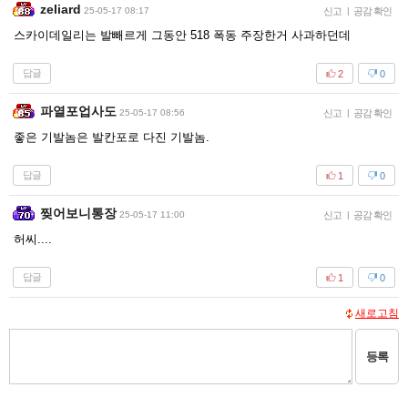
zeliard
25-05-17 08:17
신고
|
공감 확인
스카이데일리는 발빼르게 그동안 518 폭동 주장한거 사과하던데
답글
2
0
파열포업사도
25-05-17 08:56
신고
|
공감 확인
좋은 기발놈은 발칸포로 다진 기발놈.
답글
1
0
찢어보니통장
25-05-17 11:00
신고
|
공감 확인
허씨....
답글
1
0
새로고침
등록