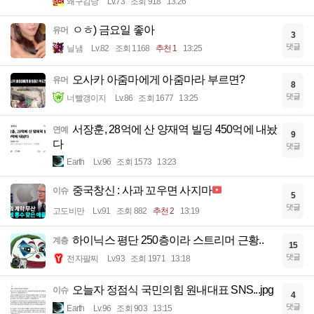
왜구김당
Lv.73
조회 918
13:26
ㅇㅎ) 금요일 좋아
유머
3
댓글
닐냄
Lv.82
조회 1168
추천 1
13:25
오사카 아줌마에게 아줌마라 부르면?
유머
8
댓글
너빨갱이지
Lv.86
조회 1677
13:25
서장훈, 28억에 산 양재역 빌딩 450억에 내놨
연예
9
다
댓글
Earth
Lv.96
조회 1573
13:23
중국창신 : 사과 꼬우면 사지마
이슈
5
댓글
고도비만
Lv.91
조회 882
추천 2
13:19
하이닉스 평단 250층이라 스트리머 근황..
계층
15
댓글
전자팔찌
Lv.93
조회 1971
13:18
오늘자 정점식 국민의힘 원내대표 SNS...jpg
이슈
4
댓글
Earth
Lv.96
조회 903
13:15