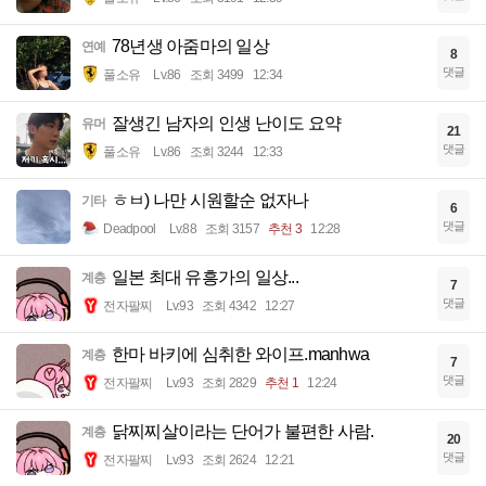
78년생 아줌마의 일상
연예
8
댓글
풀소유
Lv.86
조회 3499
12:34
잘생긴 남자의 인생 난이도 요약
유머
21
댓글
풀소유
Lv.86
조회 3244
12:33
ㅎㅂ) 나만 시원할순 없자나
기타
6
댓글
Deadpool
Lv.88
조회 3157
추천 3
12:28
일본 최대 유흥가의 일상...
계층
7
댓글
전자팔찌
Lv.93
조회 4342
12:27
한마 바키에 심취한 와이프.manhwa
계층
7
댓글
전자팔찌
Lv.93
조회 2829
추천 1
12:24
닭찌찌살이라는 단어가 불편한 사람.
계층
20
댓글
전자팔찌
Lv.93
조회 2624
12:21