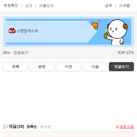
추천확인
신고
스팸신고
공유
스크랩
스탠딩넥스트
메뉴
인장보기
EXP 21%
목록
본문
이전
다음
댓글쓰기
댓글
(10)
등록순
|
최신순
새로고침