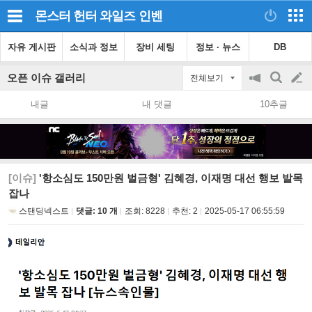
몬스터 헌터 와일즈
인벤
자유 게시판
소식과 정보
장비 세팅
정보 · 뉴스
DB
오픈 이슈 갤러리
전체보기
공
검
글
지
색
내글
내 댓글
10추글
on/off
쓰
기
[이슈]
'항소심도 150만원 벌금형' 김혜경, 이재명 대선 행보 발목
잡나
스탠딩넥스트
댓글: 10 개
조회:
8228
추천:
2
2025-05-17 06:55:59