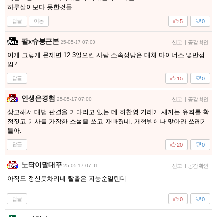
하루살이보다 못한것들.
답글
이동
5
0
팥x슈붕근본
25-05-17 07:00
신고
|
공감 확인
이게 그렇게 문제면 12.3일으킨 사람 소속정당은 대체 마이너스 몇만점
임?
답글
15
0
인생은경험
25-05-17 07:00
신고
|
공감 확인
상고해서 대법 판결을 기다리고 있는 데 허찬영 기레기 새끼는 유죄를 확
정짓고 기사를 가장한 소설을 쓰고 자빠졌네. 개혁빔이나 맞아라 쓰레기
들아.
답글
20
0
노딱이말대꾸
25-05-17 07:01
신고
|
공감 확인
아직도 정신못차리네 탈출은 지능순일텐데
답글
0
0