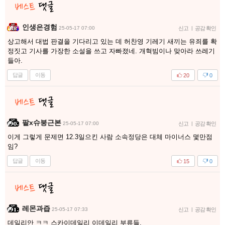
인생은경험
25-05-17 07:00
신고
|
공감 확인
상고해서 대법 판결을 기다리고 있는 데 허찬영 기레기 새끼는 유죄를 확
정짓고 기사를 가장한 소설을 쓰고 자빠졌네. 개혁빔이나 맞아라 쓰레기
들아.
답글
이동
20
0
팥x슈붕근본
25-05-17 07:00
신고
|
공감 확인
이게 그렇게 문제면 12.3일으킨 사람 소속정당은 대체 마이너스 몇만점
임?
답글
이동
15
0
레몬과즙
25-05-17 07:33
신고
|
공감 확인
데일리안 ㅋㅋ 스카이데일리 이데일리 부류들.