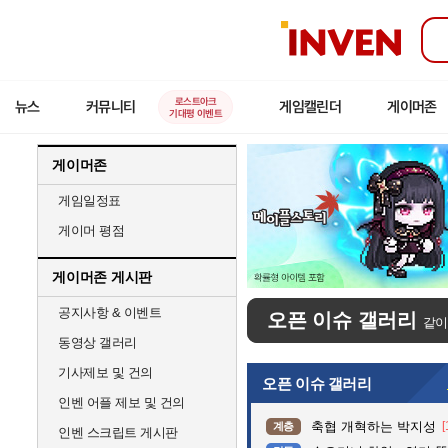
인
벤
로스트아크
뉴스
커뮤니티
게임캘린더
게이머존
기대평 이벤트
게이머존
게임일정표
게이머 평점
게이머존 게시판
공지사항 & 이벤트
오픈 이슈 갤러리
같이
동영상 갤러리
기사제보 및 건의
오픈 이슈 갤러리
인벤 어플 제보 및 건의
축협 개혁하는 박지성
[
계층
인벤 스크립트 게시판