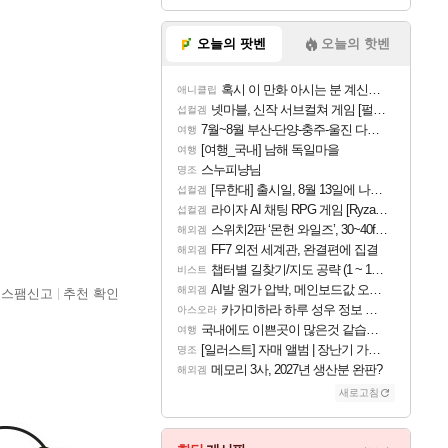
오늘의 팟벤
오늘의 핫벤
혹시 이 만화 아시는 분 계신가요
애니클립
넷마블, 신작 서브컬쳐 게임 [펄 인 블루] 티저 사이트 오픈
섭컬겜
7월~8월 부산-단양-충주-울진 다녀왔어요~
여행
[여행_국내] 남해 독일마을
여행
스누피냥님
명조
[무한대] 출시일, 8월 13일에 나오나
섭컬겜
라이자 AI 채팅 RPG 게임 [RyzaChat: AI] 공개
섭컬겜
스위치2판 ‘몬헌 와일즈’, 30~40fps 목표 추정
해외겜
FF7 외전 세계관, 완결편에 집결
해외겜
챕터별 길찾기/지도 공략 (1 ~ 12장)
비스트
AI발 원가 압박, 메인보드값 오르나
해외겜
스팸신고
추천 확인
카가미하라 하루 성우 정보 및 주요 필모
아스오라
국내에도 이쁜곳이 많은것 같습니다
여행
[일러스트] 자매 앨범 | 장난기 가득한 오후의 공원 (리메이크판)
명조
메모리 3사, 2027년 생산분 완판?
해외겜
새로고침