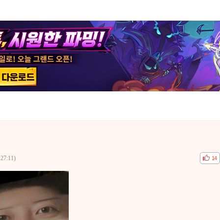
:27:11)
공감
비공
14