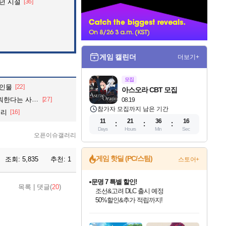
던 시절
[36]
너
게임 캘린더
더보기+
모집
 인물
[22]
아스오라 CBT 모집
 사람.jpg
[27]
08.19
참가자 모집까지 남은 기간
정리
[16]
11
21
36
15
Days
Hours
Min
Sec
오픈이슈갤러리
게임 핫딜 (PC/스팀)
조회:
5,835
추천:
1
스토어+
문명 7 특별 할인!
목록
|
댓글(
20
)
조선&고려 DLC 출시 예정
50%할인&추가 적립까지!
인벤게임즈 8월 특별 할인!
드래곤소드: 어웨이크닝 입점!
마블 투혼 파이팅 소울즈 정식출시!
귀무자: 검의 길 예약 판매 중!
비스트 오브 리인카네이션 정식 출시!
커세어 코브 출시 기념 할인!
더 렐릭 퍼스트 가디언 정식 출시
베데스다 40주년 기념 할인 중!
캡콤 프렌차이즈 할인 진행 중!
캡콤 일부 상품 상시 할인
스타워즈 은하계 레이서
로블록스 기프트 카드 공식 입점
인기 퍼블리셔 모음!
스팀으로 만나는 드래곤소드!
마블 히어로 총 출동&화려한 격투!
10% 할인과
게임프릭 신작 IP
해적'섬'을 발전시키자!
설화x하드코어 액션!
베데스다의 명작들을
몬헌, 바하 등 인기 IP를
몬헌 와일즈 & 드래곤즈 도그마2
인벤게임즈에서 10% 추가 적립
Robux를 가장 안전하고