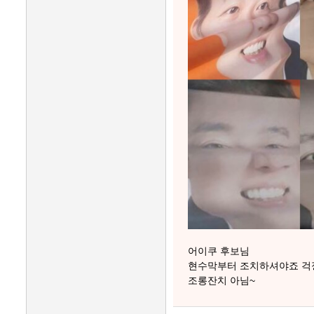
어이쿠 후보님
현수막부터 조치하셔야죠 걱
조롱잔치 아님~