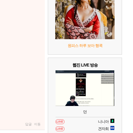
7
리듬 천국 미라클 스타즈
2
8
헤일로: 캠페인 이볼브드
2
9
캡틴 츠바사 2 월드 파이터즈
원피스 하루 보아 행콕
10
레고 배트맨: 레거시 오브 더 다크 나이트
웹진 LIVE 방송
던
니니아
LIVE
답글
이동
견자희
LIVE