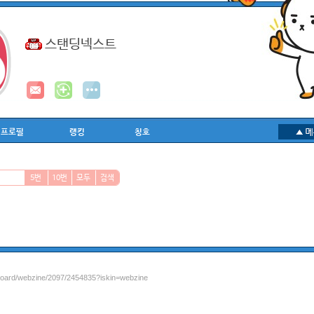
스탠딩넥스트
프로필
랭킹
칭호
5번
10번
모두
검색
/board/webzine/2097/2454835?iskin=webzine