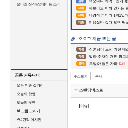
슥오더니 촤악.. 연기 뚫고는 가
감동
모바일 신작&업데이트 소식
파브리도 이해 안가는 
유머
나영석 피디가 1박2일
유머
미용실만 갔다 오면 떡실신하여 
계층
ㅇㅇㄱ 지금 뜨는 글
신혼남이 느낀 가전 베
계층
빌라 주차장 개인 창고
계층
후방)애들은 가라
[19]
유머
공통 커뮤니티
주소보기
복사
오픈 이슈 갤러리
스탠딩넥스트
오늘의 핫벤
오늘의 팟벤
[이슈]
AI 그림 그리기
PC 견적 게시판