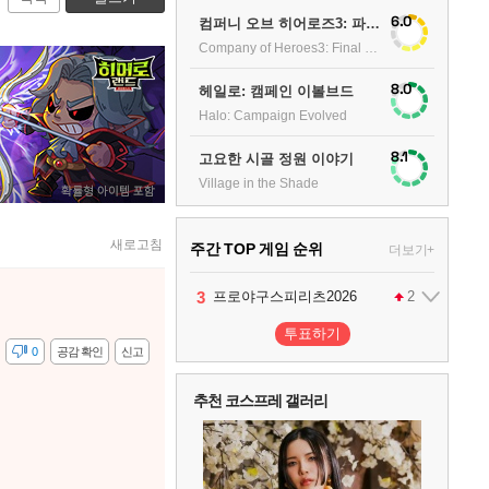
6.0
컴퍼니 오브 히어로즈3: 파이널 스탠드
Company of Heroes3: Final stand
8.0
헤일로: 캠페인 이볼브드
Halo: Campaign Evolved
8.1
고요한 시골 정원 이야기
Village in the Shade
새로고침
주간 TOP 게임 순위
더보기+
1
2
3
4
팰월드
프로야구스피리츠2026
드래곤소드 : 어웨이크닝
어쌔신 크리드: 블랙 플래그 리싱크드
1
2
2
투표하기
감
0
공감 확인
신고
5
블라인드 삼국
1
추천 코스프레 갤러리
6
그랑블루 판타지 리링크 - 엔드리스 라그나로크
1