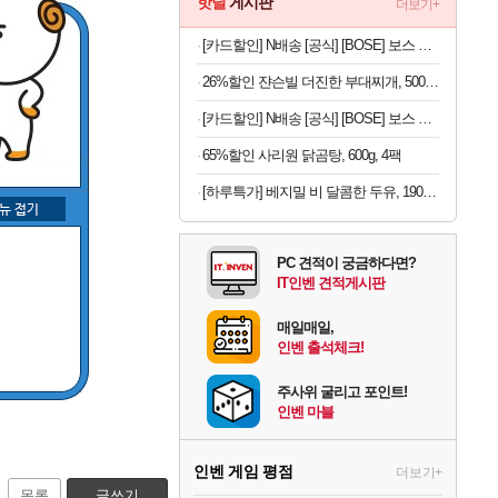
핫딜
게시판
더보기+
[카드할인] N배송 [공식] [BOSE] 보스 QC 울트라 헤드폰 2세대 블랙
26%할인 쟌슨빌 더진한 부대찌개, 500g, 3개
[카드할인] N배송 [공식] [BOSE] 보스 QC 헤드폰 페탈핑크
65%할인 사리원 닭곰탕, 600g, 4팩
[하루특가] 베지밀 비 달콤한 두유, 190ml, 16개
PC 견적이 궁금하다면?
IT인벤 견적게시판
매일매일,
인벤 출석체크!
주사위 굴리고 포인트!
인벤 마블
인벤 게임 평점
더보기+
목록
글쓰기