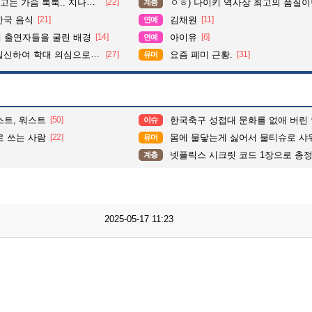
슴 툭툭.. 지나가던 아재의 정체
[22]
ㅇㅎ) 나이키 역사상 최고의 품질이
계층
한국 음식
[21]
김채원
[11]
연예
때 출연자들을 굴린 배경
[14]
아이유
[6]
연예
학대 의심으로 cctv 돌려보니
[27]
요즘 폐미 근황.
[31]
유머
스트, 워스트
[50]
한국축구 성접대 문화를 없애 버린
이슈
로 쓰는 사람
[22]
몸에 물닿는게 싫어서 물티슈로 샤워한다는
유머
넷플릭스 시크릿 코드 1장으로 총
계층
2025-05-17 11:23