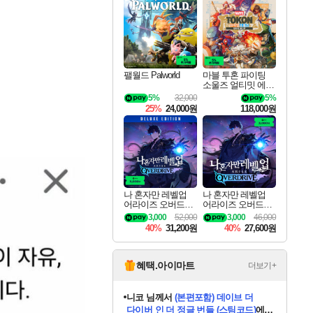
최대 90% 할인가를 만나보세요!
네이버혜택과 함께 만나보세요!
네이버 포인트 혜택까지!
이니&베니 혜택까지!
네이버 혜택가와 함께 예약하세요!
할인&네이버혜택으로 만나보세요!
네이버페이 혜택과 만나보세요!
40주년 프로모션으로 만나보세요!
할인가에 만나보세요!
일부 에디션 상시 할인!
혜택으로 예약 판매 중
편안하게 충전하세요
팰월드 Palworld
마블 투혼 파이팅
소울즈 얼티밋 에디
션 MARVEL Tokon
5%
32,000
5%
Fighting Souls Ultima
25%
24,000원
118,000원
te Edition
나 혼자만 레벨업
나 혼자만 레벨업
어라이즈 오버드라
어라이즈 오버드라
이브 디럭스 에디션
이브 Solo Leveling A
3,000
52,000
3,000
46,000
Solo Leveling Arise
rise
40%
31,200원
40%
27,600원
Overdrive Deluxe Edi
tion
혜택.아이마트
더보기+
한건했습니다
님께서
마피아
데피니티브 에디션 (스팀코드)
에