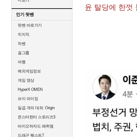
더보기
윤 탈당에 한껏
인기 팟벤
팟벤 바로가기
치지직
차벤
걸그룹
여행
해외게임정보
게임 영상
HyperX OMEN
브이 라이징
일곱 개의 대죄: Origin
몬스터헌터 스토리즈3
바이오하자드 레퀴엠
드래곤 퀘스트7