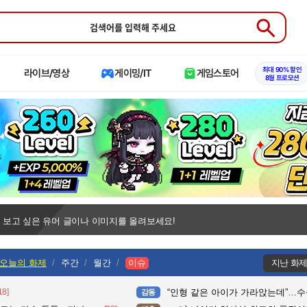
Submit
최대 90% 할인
라이브/영상
게이밍/IT
게임스토어
8월 프로모션
 보고 싶은 유머 글이나 이미지를 올려보세요!
오늘의 화제
주간
월간
이슈
지난 화
18]
“인형 같은 아이가 가라앉는데”…수심 3m 호수 뛰
감동