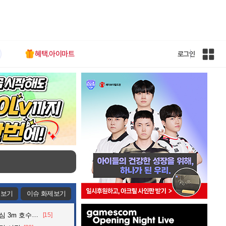
혜택.아이마트
로그인
인
벤
전
체
사
이
트
맵
제보기
이슈 화제보기
인
어든 60대 의인
[15]
벤
배