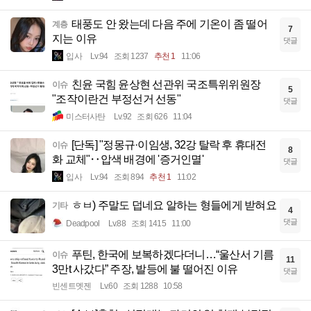
태풍도 안 왔는데 다음 주에 기온이 좀 떨어
계층
7
지는 이유
댓글
입사
Lv.94
조회 1237
추천 1
11:06
친윤 국힘 윤상현 선관위 국조특위위원장
이슈
5
"조작이란건 부정선거 선동"
댓글
미스터사탄
Lv.92
조회 626
11:04
[단독] "정몽규·이임생, 32강 탈락 후 휴대전
이슈
8
화 교체"‥압색 배경에 '증거인멸'
댓글
입사
Lv.94
조회 894
추천 1
11:02
ㅎㅂ) 주말도 덥네요 알하는 형들에게 받혀요
기타
4
댓글
Deadpool
Lv.88
조회 1415
11:00
푸틴, 한국에 보복하겠다더니…“울산서 기름
이슈
11
3만t 사갔다” 주장, 발등에 불 떨어진 이유
댓글
빈센트멧젠
Lv.60
조회 1288
10:58