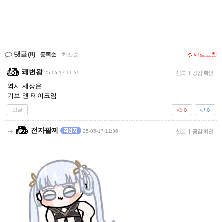
댓글
(8)
등록순
|
최신순
새로고침
쾌변왕
25-05-17 11:35
신고
|
공감 확인
역시 세상은
기브 앤 테이크임
답글
0
0
전자팔찌
25-05-17 11:36
신고
|
공감 확인