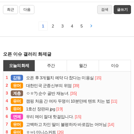
최근
다음
검색
글쓰기
1
2
3
4
5
오픈 이슈 갤러리 화제글
오늘의 화제
주간
월간
이슈
1
감동
[15]
오픈 후 3개월치 예약 다 찼다는 미용실
2
유머
[39]
대한민국 군종신부의 위엄
3
계층
[35]
ㅇㅎ?) 순수 골반 재능녀.
4
유머
[11]
캠핑 처음 간 여자 두명이 10분만에 텐트 치는 법
5
유머
[19]
1호선 장판파.jpg
6
연예
[15]
우리 메이 절대 핫걸입니다.
7
유머
[14]
고백하고 차인 딸이 불평하자 바로잡는 어머님
8
유머
[26]
ㅎㅂ) 미니스커트