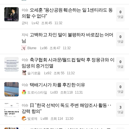
오세훈 “용산공원 훼손하는 일 1센티라도 동
이슈
0
의할 수 없다”
댓글
균터
Lv.42
조회 45
11:32
고백하고 차인 딸이 불평하자 바로잡는 어머
지식
0
님
댓글
Blume
Lv.86
조회 47
11:32
축구협회 사과문/월드컵 탈락 후 정몽규와 이
이슈
0
임생의 증거인멸
댓글
슬기로움
Lv.92
조회 55
11:32
택배기사가 차를 후진한 이유
이슈
0
댓글
도로시스타일
Lv.83
조회 118
11:31
日 "한국 선박이 독도 주변 해양조사 활동‥
이슈
3
강력 항의"
댓글
빛로제
Lv.88
조회 114
11:30