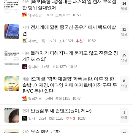
[속보]축협...성접대는 과거의 일 현재 부적절
이슈
14
한 행위 절대없어
댓글
왜구김당
Lv.73
조회 1035
10:53
전세계에 깔린 중국산 공유기에서 백도어발
기타
11
견
댓글
제르만크록
Lv.81
조회 1821
추천 1
10:52
돌려차기 피해자‘내게 묻지도 않고 진종오 징
이슈
25
계? 또 소외’
댓글
옆사마
Lv.87
조회 1379
10:48
[오피셜] '깜짝 재결합' 학폭 논란, 이후 첫 한
계층
8
솥밥...이재영, 이다영 자매 아제르바이잔 구단 투
댓글
란VC 동반 입단
달섭지롱
Lv.94
조회 1155
10:47
안원잘부 새 컨텐츠(원이, 제나)
연예
1
댓글
입사
Lv.94
조회 1126
추천 3
10:37
요즘 취업 근황
이슈