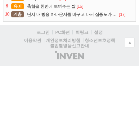
9
유머
[15]
축협을 한번에 보여주는 짤
10
계층
[17]
단지 내 방송 아나운서를 바꾸고 나서 집중도가 확 올라갔다는 한 아파트의 안내방송
로그인
PC화면
퀵링크
설정
청소년보호정책
이용약관
개인정보처리방침
▲
불법촬영물신고안내
(주)
인
벤