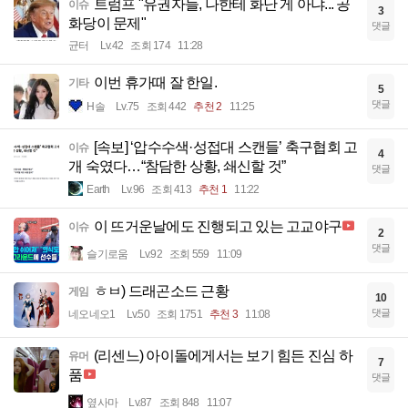
트럼프 "유권자들, 나한테 화난 게 아냐... 공
이슈
3
화당이 문제"
댓글
균터
Lv.42
조회 174
11:28
이번 휴가때 잘 한일.
기타
5
댓글
H솔
Lv.75
조회 442
추천 2
11:25
[속보] ‘압수수색·성접대 스캔들’ 축구협회 고
이슈
4
개 숙였다…“참담한 상황, 쇄신할 것”
댓글
Earth
Lv.96
조회 413
추천 1
11:22
이 뜨거운날에도 진행되고 있는 고교야구
이슈
2
댓글
슬기로움
Lv.92
조회 559
11:09
ㅎㅂ) 드래곤소드 근황
게임
10
댓글
네오네오1
Lv.50
조회 1751
추천 3
11:08
(리센느) 아이돌에게서는 보기 힘든 진심 하
유머
7
품
댓글
옆사마
Lv.87
조회 848
11:07