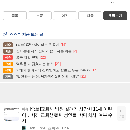
목록
본문
이전
다음
댓글보기
ㅇㅇㄱ 지금 뜨는 글
(ㅎㅂ) 02년생이라는 운동녀
[19]
계층
잠자는데 자꾸 침대가 좁아지는 이유
[8]
계층
요즘 취업 근황
[22]
이슈
덕후들 다 긁혔다는 뉴스
[21]
유머
피해자 혓바닥에 상처입히고 발뻗고 누운 가해자
[17]
유머
"일안하는 남편, 제가먹여살려야하나요?"
[21]
기타
[속보]교회서 병원 실려가 사망한 11세 어린
이슈
0
이…함께 교회생활한 성인들 ‘학대치사’ 여부 수
댓글
사
Earth
Lv.96
조회 29
11:32