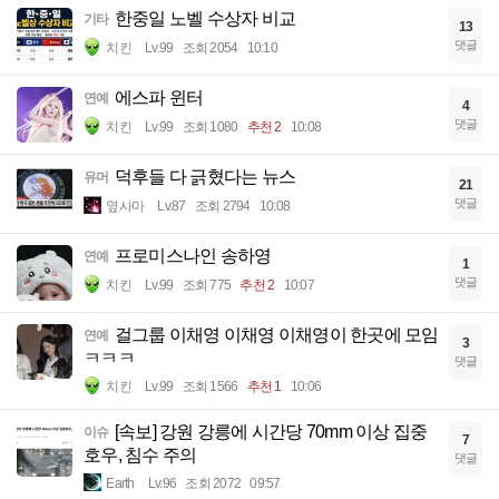
한중일 노벨 수상자 비교
기타
13
댓글
치킨
Lv.99
조회 2054
10:10
에스파 윈터
연예
4
댓글
치킨
Lv.99
조회 1080
추천 2
10:08
덕후들 다 긁혔다는 뉴스
유머
21
댓글
옆사마
Lv.87
조회 2794
10:08
프로미스나인 송하영
연예
1
댓글
치킨
Lv.99
조회 775
추천 2
10:07
걸그룹 이채영 이채영 이채영이 한곳에 모임
연예
3
ㅋㅋㅋ
댓글
치킨
Lv.99
조회 1566
추천 1
10:06
[속보] 강원 강릉에 시간당 70mm 이상 집중
이슈
7
호우, 침수 주의
댓글
Earth
Lv.96
조회 2072
09:57