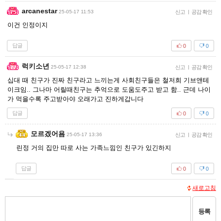
arcanestar
25-05-17 11:53
신고
|
공감 확인
이건 인정이지
답글
0
0
럭키소년
25-05-17 12:38
신고
|
공감 확인
십대 때 친구가 진짜 친구라고 느끼는게 사회친구들은 철저희 기브앤테
이크임.. 그나마 어릴때친구는 추억으로 도움도주고 받고 함.. 근데 나이
가 먹을수록 주고받아야 오래가고 진하게갑니다
답글
0
0
모르겠어욤
25-05-17 13:36
신고
|
공감 확인
린정 거의 집만 따로 사는 가족느낌인 친구가 있긴하지
답글
0
0
새로고침
등록