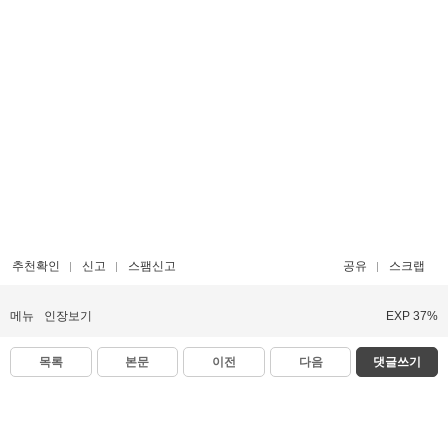
추천확인
신고
스팸신고
공유
스크랩
메뉴
인장보기
EXP 37%
목록
본문
이전
다음
댓글쓰기