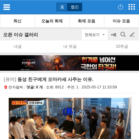
홈
웹진
최신
오늘의 화제
화제 모음
이슈 모음
오픈 이슈 갤러리
전체보기
공
검
글
지
색
내글
내 댓글
10추글
on/off
쓰
기
[유머]
동성 친구에게 오마카세 사주는 이유.
전자팔찌
댓글: 8 개
조회:
8912
추천:
1
2025-05-17 11:33:09