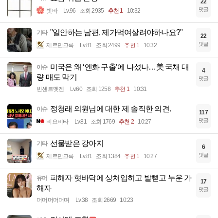
22
댓글
벗바
Lv.96
조회 2935
추천 1
10:32
"일안하는 남편, 제가먹여살려야하나요?"
기타
22
댓글
제르만크록
Lv.81
조회 2499
추천 1
10:32
미국은 왜 ‘엔화 구출’에 나섰나…美 국채 대
이슈
4
량 매도 막기
댓글
빈센트멧젠
Lv.60
조회 1258
추천 1
10:31
정청래 의원님에 대한 제 솔직한 의견.
이슈
117
댓글
비요비타
Lv.81
조회 1769
추천 2
10:27
선물받은 강아지
기타
6
댓글
제르만크록
Lv.81
조회 1384
추천 1
10:27
피해자 혓바닥에 상처입히고 발뻗고 누운 가
유머
17
해자
댓글
머머머머머며
Lv.38
조회 2669
10:23