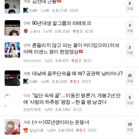
김선태 근황
계층
8
댓글
Earth
Lv.96
조회 1729
10:23
90년대생 걸그룹의 라떼토크
연예
4
댓글
노윤서
Lv.78
조회 1518
추천 3
10:18
흔들리지 않고 피는 꽃이 어디있으랴 | 러브
연예
2
어택 리센느 원이 헌정영상
댓글
아이스티이
Lv.32
조회 674
추천 2
10:17
대낮에 음주단속을 왜 해? 공권력 낭비아냐?
계층
25
댓글
Earth
Lv.96
조회 2163
추천 1
10:13
"일단 숙제 끝"…이동진 평론가, 개봉 2년 만
이슈
5
에 '사랑의 하츄핑' 평점→한 줄 평 남겼다
댓글
빈센트멧젠
Lv.60
조회 1482
10:12
(ㅎㅂ) 02년생이라는 운동녀
계층
19
댓글
달섭지롱
Lv.94
조회 4259
추천 2
10:10