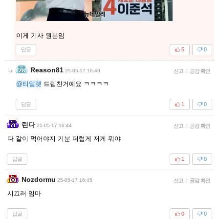
이게 기사 원본임
답글
5
0
Reason81
25-05-17 16:49
신고
|
공감 확인
@티알렛
드립친거예요 ㅋㅋㅋㅋ
답글
1
0
린다
25-05-17 16:44
신고
|
공감 확인
다 같이 먹어야지 기분 더럽게 저게 뭐야
답글
1
0
Nozdormu
25-05-17 16:45
신고
|
공감 확인
시끄러 임마
답글
0
0