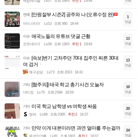
댓글
백합에이슬
Lv.57
조회 1685
추천 1
18:49
[안원잘부 시즌2] 공주와 나 (오류수정 완)
연예
1
댓글
아이스티이
Lv.32
조회 560
18:44
애국노들의 유튜브 댓글 근황
이슈
13
댓글
조졋네이거
Lv.36
조회 1365
추천 1
18:43
[속보]변기 고처주던 70대 집주인 찌른 30대
이슈
13
여 검거ㆍ
댓글
왜구김당
Lv.73
조회 2033
18:41
[혐주의]] 태국 학교 총기사건 오늘자
기타
10
댓글
더티장
Lv.75
조회 2094
18:39
미국 학교 남학생 vs 여학생 싸움
기타
20
댓글
썽바
Lv.89
조회 2065
추천 2
18:37
만약 이게 대본이라면 과연 얼마를 주는걸까
기타
24
댓글
제르만크록
Lv.81
조회 1801
추천 1
18:37