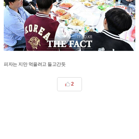
피자는 지만 먹을려고 들고간듯
2