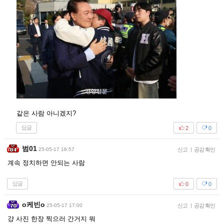
같은 사람 아니겠지?
답글
2
0
범01
25-05-17 16:57
신고
|
공감 확인
계속 정치하면 안되는 사람
답글
0
0
o케빈o
25-05-17 17:00
신고
|
공감 확인
걍 사진 한장 찍으러 간거지 뭐