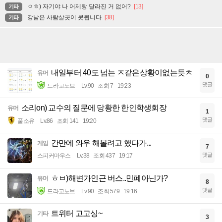
ㅇㅎ) 자기야 나 어제랑 달라진 거 없어?
[13]
기타
강남은 사람살곳이 못됩니다
[38]
기타
내일부터 40도 넘는 ㅈ같은상황이없는듯ㅊ
유머
0
댓글
드라고노브
Lv.90
조회 7
19:23
소리on) 교수의 질문에 당황한 한인학생회장
유머
1
댓글
풀소유
Lv.86
조회 141
19:20
간만에 와우 해볼려고 했다가...
게임
7
댓글
스피커마우스
Lv.38
조회 437
19:17
ㅎㅂ)해변가인근 버스..민폐아닌가?
유머
8
댓글
드라고노브
Lv.90
조회 579
19:16
트위터 고고싱~
기타
3