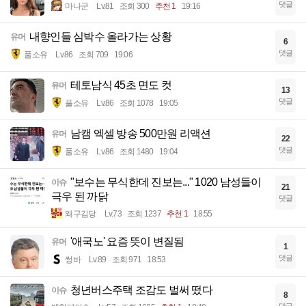
댓글
마나군
Lv.81
조회 300
추천 1
19:16
내향인들 심박수 올라가는 상황
유머
6
댓글
풀소유
Lv.86
조회 709
19:06
테토남식 45초 면도 컷
유머
13
댓글
풀소유
Lv.86
조회 1078
19:05
남캠 엑셀 방송 500만원 리액션
유머
22
댓글
풀소유
Lv.86
조회 1480
19:04
"보수는 무식한데 진보는..." 1020 남성들이
이슈
21
극우 된 까닭
댓글
왜구김당
Lv.73
조회 1237
추천 1
18:55
'애국노' 요즘 뜻이 변질됨
유머
1
댓글
썽바
Lv.89
조회 971
18:53
청년버스주택 조감도 벌써 떴다
이슈
8