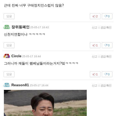
근데 진짜 너무 구태정치인스럽지 않음?
답글
2
0
장위동폐인
25-05-17 16:42
신고
|
공감 확인
신천지연합이냐 ㅋㅋㅋㅋㅋ
답글
1
0
Circle
25-05-17 16:44
신고
|
공감 확인
그러니까 쟤들이 펨베남들이라는거지?엌ㅋㅋㅋㅋ
답글
1
0
Reason81
25-05-17 16:44
신고
|
공감 확인