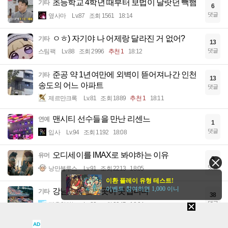
초등학교 4학년 때부터 보법이 달랏던 빽햄
기타
6
댓글
옆사마
Lv.87
조회 1561
18:14
ㅇㅎ) 자기야 나 어제랑 달라진 거 없어?
기타
13
댓글
스팀팩
Lv.88
조회 2996
추천 1
18:12
준공 약 1년여만에 외벽이 뜯어져나간 인천
기타
13
송도의 어느 아파트
댓글
제르만크록
Lv.81
조회 1889
추천 1
18:11
맨시티 선수들을 만난 리센느
연예
1
댓글
입사
Lv.94
조회 1192
18:08
오디세이를 IMAX로 봐야하는 이유
유머
9
댓글
낭만블루스
Lv.91
조회 2213
18:05
이환 플레이 유형 테스트!
이벤트 참여하면 1,000 이니
강남은 사람살곳이 못됩니다
기타
38
댓글
평온한하늘
Lv.82
조회 2945
18:04
AD
태국 총기 난사사건 발생...학생3명 교사3명
이슈