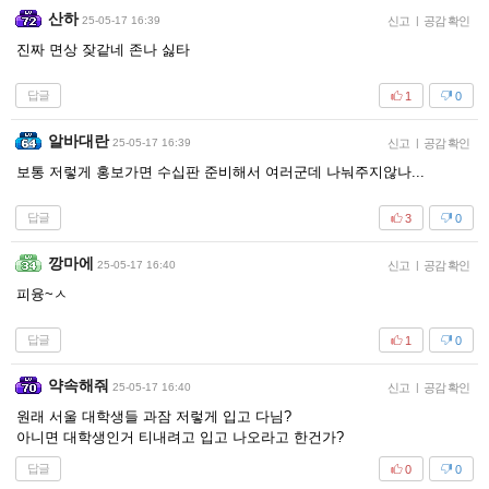
산하
25-05-17 16:39
신고
|
공감 확인
진짜 면상 잦같네 존나 싫타
답글
1
0
알바대란
25-05-17 16:39
신고
|
공감 확인
보통 저렇게 홍보가면 수십판 준비해서 여러군데 나눠주지않나...
답글
3
0
깡마에
25-05-17 16:40
신고
|
공감 확인
피융~ㅅ
답글
1
0
약속해줘
25-05-17 16:40
신고
|
공감 확인
원래 서울 대학생들 과잠 저렇게 입고 다님?
아니면 대학생인거 티내려고 입고 나오라고 한건가?
답글
0
0