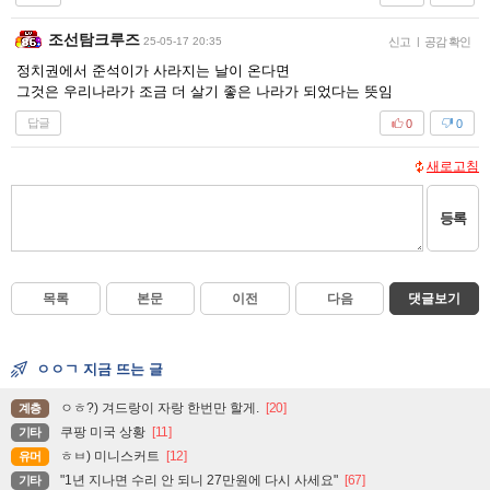
조선탐크루즈
25-05-17 20:35
신고
|
공감 확인
정치권에서 준석이가 사라지는 날이 온다면
그것은 우리나라가 조금 더 살기 좋은 나라가 되었다는 뜻임
답글
0
0
새로고침
등록
목록
본문
이전
다음
댓글보기
ㅇㅇㄱ 지금 뜨는 글
ㅇㅎ?) 겨드랑이 자랑 한번만 할게.
[20]
계층
쿠팡 미국 상황
[11]
기타
ㅎㅂ) 미니스커트
[12]
유머
"1년 지나면 수리 안 되니 27만원에 다시 사세요"
[67]
기타