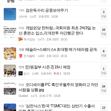
검은독수리 공중보여주기
기타
3
댓글
산바락
Lv.37
조회 955
18:36
개밥쉰당 천하람...국회의원 최초 2박3일 논
이슈
24
산 훈련소 입소,각개전투 야간행군 한다
댓글
왜구김당
Lv.73
조회 1020
18:32
테슬라+스페이스x 초대형 메가 테라팹 공개.
계층
8
댓글
전자팔찌
Lv.93
조회 1410
18:31
[안원잘부 시즌 2] 19시 예정
연예
1
댓글
입사
Lv.94
조회 943
추천 1
18:28
오디세이를 PC 흑인우월주의 영화라고 까던
이슈
24
사람들 상황.jpg
댓글
Dusked
Lv.71
조회 1775
18:28
'삼전닉스'한국·'TSMC'대만, 상반기 수출서
이슈
13