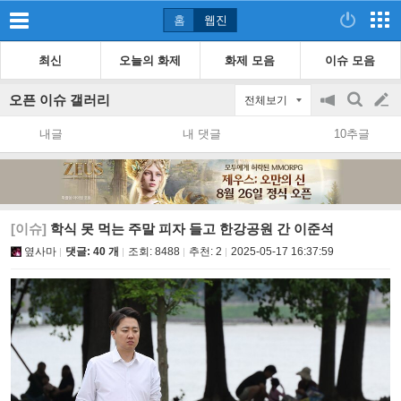
홈
웹진
최신
오늘의 화제
화제 모음
이슈 모음
오픈 이슈 갤러리
전체보기
공
검
글
지
색
내글
내 댓글
10추글
on/off
쓰
기
[이슈]
학식 못 먹는 주말 피자 들고 한강공원 간 이준석
옆사마
댓글: 40 개
조회:
8488
추천:
2
2025-05-17 16:37:59