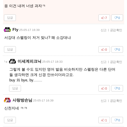
응 이건 내꺼 너넨 과자ㅋ
답글
7
0
Fly
25-05-17 16:39
신고
|
공감 확인
서강대 스펠링이 저거 맞나? 왜 소강대냐
답글
0
0
이세계피크닉
25-05-17 18:33
신고
|
공감 확인
그렇게 볼 수도 있지만 영어 발음 비슷하지만 스펠링은 다른 단어
들 생각하면 크게 신경 안쓰이더라고요.
buy 와 bye, by........
답글
0
0
사랑방손님
25-05-17 16:39
신고
|
공감 확인
신천지네 ㅋㅋ
답글
1
0