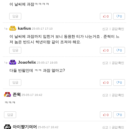
이 날씨에 과잠ㅋㅋㅋㅋ
답글
0
0
karlius
25-05-17 17:10
신고
|
공감 확인
이 날씨에 과잠까지 입힌거 보니 동원한 티가 나는거죠 . 준썩이 느
저 놈은 반드시 썩년이랑 같이 조져야 해요.
답글
0
0
Joaofelix
25-05-17 19:05
신고
|
공감 확인
다들 반팔인데 ㅋㅋ 과잠 얼마고?
답글
0
0
존윅
25-05-17 16:42
신고
|
공감 확인
ㅋㅋㅋ
답글
0
0
아이쨩기여어
25-05-17 16:42
신고
|
공감 확인