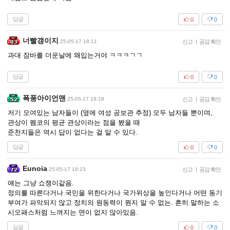
답글
0
0
너빨갱이지
25-05-17 18:11
신고
|
공감 확인
과대 잠바를 더운날에 왜입는거야 ㅋㅋㅋㄱㄱ
답글
0
0
폭풍아이언맨
25-05-17 18:18
신고
|
공감 확인
저기 모여있는 남자들이 (옆에 여성 공보관 추정) 모두 남자들 뿐이며,
관상이 펨코의 평균 관상이라는 점을 봤을 때
준천지들은 역시 답이 없다는 걸 알 수 있다.
답글
0
0
Eunoia
25-05-17 18:23
신고
|
공감 확인
얘는 그냥 쇼쟁이같음.
정의를 따른다거나 국민을 위한다거나 국가위상을 높인다거나 어떤 동기
부여가 파악되지 않고 정치의 원동력이 뭔지 알 수 없는. 흔히 말하는 소
시오패스처럼 느껴지는 면이 없지 않아있음.
답글
0
0