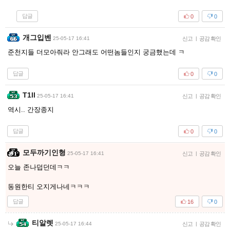
답글
0
0
개그입벤
25-05-17 16:41
신고
|
공감 확인
준천지들 더모아줘라 안그래도 어떤놈들인지 궁금했는데 ㅋ
답글
0
0
T1ll
25-05-17 16:41
신고
|
공감 확인
역시.. 간장종지
답글
0
0
모두까기인형
25-05-17 16:41
신고
|
공감 확인
오늘 존나덥던데ㅋㅋ
동원한티 오지게나네ㅋㅋㅋ
답글
16
0
티알렛
25-05-17 16:44
신고
|
공감 확인