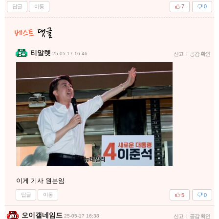
답글
이동
7
0
티알렛
25-05-17 16:46
신고
|
공감 확인
이게 기사 원본임
답글
이동
5
0
오이갤네임드
25-05-17 16:38
신고
|
공감 확인