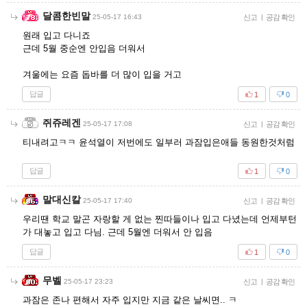
달콤한빈말
25-05-17 16:43
신고
|
공감 확인
원래 입고 다니죠
근데 5월 중순엔 안입음 더워서
겨울에는 요즘 돕바를 더 많이 입을 거고
답글
1
0
쥐쥬레겐
25-05-17 17:08
신고
|
공감 확인
티내려고ㅋㅋ 윤석열이 저번에도 일부러 과잠입은애들 동원한것처럼
답글
1
0
말대신칼
25-05-17 17:40
신고
|
공감 확인
우리땐 학교 말곤 자랑할 게 없는 찐따들이나 입고 다녔는데 언제부턴
가 대놓고 입고 다님. 근데 5월엔 더워서 안 입음
답글
1
0
무벨
25-05-17 23:23
신고
|
공감 확인
과잠은 존나 편해서 자주 입지만 지금 같은 날씨면.. ㅋ