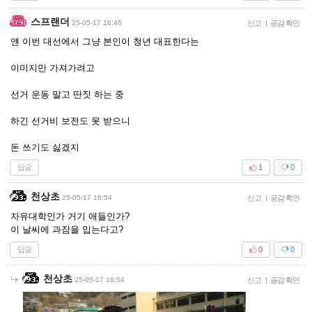
스프랜더
25-05-17 16:46
신고
|
공감 확인
얜 이번 대선에서 그냥 본인이 청년 대표한다는
이미지만 가져가려고
선거 운동 말고 딴짓 하는 중
하긴 선거비 보전도 못 받으니
돈 쓰기도 싫겠지
답글
1
0
천상초
25-05-17 16:54
신고
|
공감 확인
자유대학인가 거기 애들인가?
이 날씨에 과잠을 입는다고?
답글
0
0
천상초
25-05-17 16:54
신고
|
공감 확인