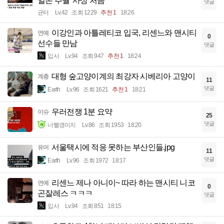
일본 추월 '사상 처음'
댓글
균터
Lv.42
조회 1229
추천 1
18:26
이강인과 아틀레티코 입국, 리센느와 맨시티
연예
0
선수들 만남
댓글
입사
Lv.94
조회 947
추천 1
18:24
대형 숲고양이계의 최강자 시베리아 고양이
계층
11
댓글
Earth
Lv.96
조회 1621
추천 1
18:21
우러전쟁 1분 요약
이슈
25
댓글
너빨갱이지
Lv.86
조회 1953
18:20
서울택시에 적응 못하는 부산인들.jpg
유머
11
댓글
Earth
Lv.96
조회 1972
18:17
리센느 제나 아니이~ 따라 하는 맨시티 니코
연예
0
곤잘레스 ㅋㅋㅋ
댓글
입사
Lv.94
조회 851
18:15