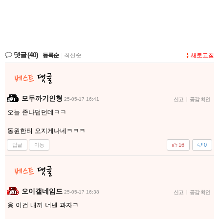
댓글
(40)
등록순
|
최신순
새로고침
모두까기인형
25-05-17 16:41
신고
|
공감 확인
오늘 존나덥던데ㅋㅋ
동원한티 오지게나네ㅋㅋㅋ
답글
이동
16
0
오이갤네임드
25-05-17 16:38
신고
|
공감 확인
응 이건 내꺼 너넨 과자ㅋ