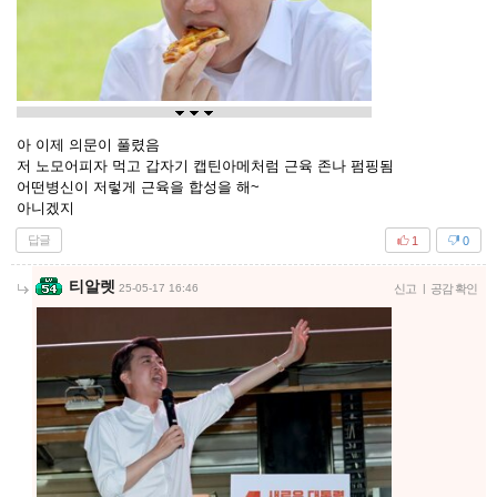
아 이제 의문이 풀렸음
저 노모어피자 먹고 갑자기 캡틴아메처럼 근육 존나 펌핑됨
어떤병신이 저렇게 근육을 합성을 해~
아니겠지
답글
1
0
티알렛
25-05-17 16:46
신고
|
공감 확인