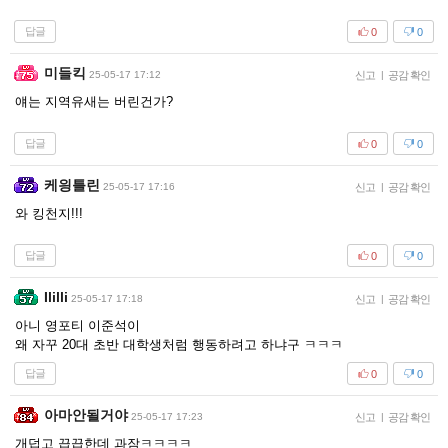
답글
0
0
미들킥
25-05-17 17:12
신고
|
공감 확인
얘는 지역유새는 버린건가?
답글
0
0
케읭틀린
25-05-17 17:16
신고
|
공감 확인
와 킹천지!!!
답글
0
0
Ililli
25-05-17 17:18
신고
|
공감 확인
아니 영포티 이준석이
왜 자꾸 20대 초반 대학생처럼 행동하려고 하냐구 ㅋㅋㅋ
답글
0
0
아마안될거야
25-05-17 17:23
신고
|
공감 확인
개덥고 끕끕한데 과잠ㅋㅋㅋㅋ