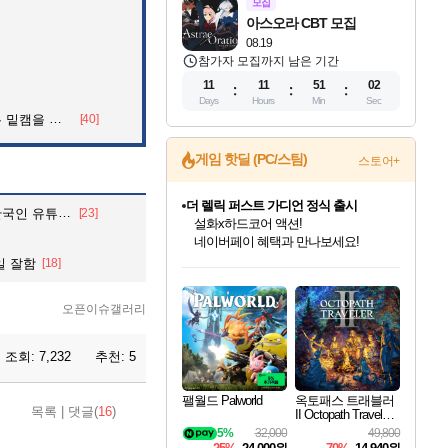
모집
아스오라 CBT 모집
08.19
참가자 모집까지 남은 기간
11
11
51
00
Days
Hours
Min
Sec
을 알아보자
[40]
게임 핫딜 (PC/스팀)
스토어+
베데스다 40주년 기념 할인 중!
유튜브 계정.
[23]
베데스다의 명작들을
40주년 프로모션으로 만나보세요!
인벤게임즈 8월 특별 할인!
드래곤소드: 어웨이크닝 입점!
문명 7 특별 할인!
마블 투혼 파이팅 소울즈 정식출시!
귀무자: 검의 길 예약 판매 중!
비스트 오브 리인카네이션 정식 출시!
커세어 코브 출시 기념 할인!
더 렐릭 퍼스트 가디언 정식 출시
캡콤 프렌차이즈 할인 진행 중!
캡콤 일부 상품 상시 할인
스타워즈 은하계 레이서
로블록스 기프트 카드 공식 입점
일 잘함
[18]
인기 퍼블리셔 모음!
스팀으로 만나는 드래곤소드!
조선&고려 DLC 출시 예정
마블 히어로 총 출동&화려한 격투!
10% 할인과
게임프릭 신작 IP
해적'섬'을 발전시키자!
설화x하드코어 액션!
몬헌, 바하 등 인기 IP를
몬헌 와일즈 & 드래곤즈 도그마2
인벤게임즈에서 10% 추가 적립
Robux를 가장 안전하고
최대 90% 할인가를 만나보세요!
네이버혜택과 함께 만나보세요!
50%할인&추가 적립까지!
네이버 포인트 혜택까지!
이니&베니 혜택까지!
네이버 혜택가와 함께 예약하세요!
할인&네이버혜택으로 만나보세요!
네이버페이 혜택과 만나보세요!
할인가에 만나보세요!
일부 에디션 상시 할인!
혜택으로 예약 판매 중
편안하게 충전하세요
오픈이슈갤러리
조회:
7,232
추천:
5
팰월드 Palworld
옥토패스 트래블러
목록
|
댓글(
16
)
II Octopath Traveler I
I
5%
32,000
49,800