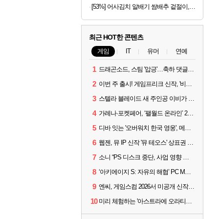
[53%] 어사김치 알배기 쌈배추 겉절이, 2kg, 1개
최근 HOT한 콘텐츠
게임
IT
유머
연예
1
드래곤소드, 스팀 '압긍'…축하 댓글 달고 게임 코드 받자!
2
이번 주 출시! 게임프리크 신작, '비스트 오브 리인카네이션'
3
스텔라 블레이드 새 주인공 이비가 부릅니다, 'Wanna be in LOVE' 뮤비 공개
4
가레나·포켓페어, ‘팰월드 온라인’ 2026년 출시 예고
5
디바 잇는 '오버워치 한국 영웅', 메카 파일럿 디몬 나온다
6
웹젠, 뮤 IP 신작 '뮤 테오스' 상표권 출원
7
소니 “PS 디스크 중단, 사업 영향 없다”
8
‘아키에이지 S: 자유의 해협’ PC MMORPG로 개발한다
9
엔씨, 게임스컴 2026서 미공개 신작 최초 공개
10
미리 체험하는 '아스트라에 오라티오'...NC, 8/19부터 CBT 참가자 모집