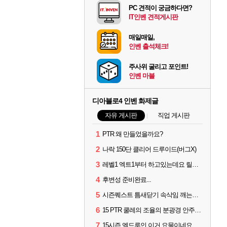
PC 견적이 궁금하다면?
IT인벤 견적게시판
매일매일,
인벤 출석체크!
주사위 굴리고 포인트!
인벤 마블
디아블로4 인벤 화제글
자유 게시판
직업 게시판
1
PTR 왜 만들었을까요?
2
나락 150단 클리어 드루이드(버그X)
3
레벨1 엑트1부터 하고있는데요 릴머시기..
4
후변성 준비완료...
5
시즌퀘스트 틈새닫기 속삭임 깨는법이 뭐임? ㅡ.ㅡ
6
15 PTR 쿨레의 조율의 분광경 안주나요?
7
15시즌 엘드루인 이거 요물이네요ㅋㅋㅋㅋㅋㅋ