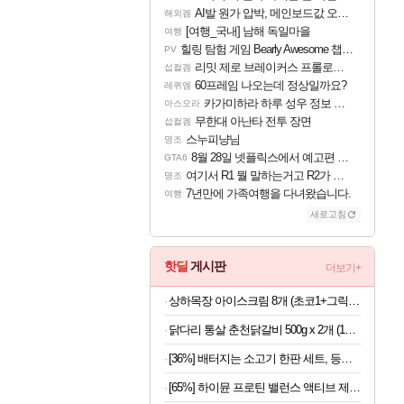
AI발 원가 압박, 메인보드값 오르나
해외겜
[여행_국내] 남해 독일마을
여행
힐링 탐험 게임 Bearly Awesome 챕터 1 트레일러
PV
리밋 제로 브레이커스 프롤로그 테스트 후기 영상 업로드
섭컬겜
60프레임 나오는데 정상일까요?
레퀴엠
카가미하라 하루 성우 정보 및 주요 필모
아스오라
무한대 아난타 전투 장면
섭컬겜
스누피냥님
명조
8월 28일 넷플릭스에서 예고편 공개 예정
GTA6
여기서 R1 뭘 말하는거고 R2가 뭘말하는걸까요?
명조
7년만에 가족여행을 다녀왔습니다.
여행
새로고침
핫딜
게시판
더보기+
상하목장 아이스크림 8개 (초코1+그릭요거트3+파르페4)
닭다리 통살 춘천닭갈비 500g x 2개 (1개당 6,950원)
[36%] 배터지는 소고기 한판 세트, 등심살 300g + 살치살 200g + 부채살 200g + 갈비살 200g + 우삼겹 300g, 1.2kg, 1세트
[65%] 하이뮨 프로틴 밸런스 액티브 제로, 밀크쉐이크, 250ml, 18개