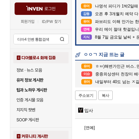
나영석 피디가 1박2일때
유머
로그인
오픈 후 3개월치 예약 
감동
회원가입
ID/PW 찾기
파브리도 이해 안가는 한
유머
우리 메이 절대 핫걸입니
연예
8월 7일 금요일 날씨 + 
지식
ㅇㅇㄱ 지금 뜨는 글
디아블로4 화제 집중
ㅎㅂ)해변가인근 버스..
유머
정보 · 뉴스 모음
중증외상센터 천장미 배
이슈
유저 정보 게시판
내일부터 40도 넘는 
유머
팁과 노하우 게시판
주소보기
복사
인증 게시물 모음
치지직 팟벤
입사
SOOP 게시판
[연예]
커뮤니티 게시판