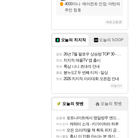
4000이니
·
에이전트 인장, 마탄의
주인 칭호
새로고침
오늘의 치지직
오늘의 SOOP
26년 7월 팔로우 상승량 TOP 30 - 월간 치지직
잡담
치지직 애플TV 앱 출시
정보
룩삼 니니 초대석 안내
정보
봉누도2 두 번째 티저 - 일상
클립
2026 치지직 이리대회 오픈컵 안내
정보
더보기+
오늘의 팟벤
오늘의 핫벤
포트나이트에서 명일방주 엔드필드 [펠리카] 판매 예정
섭컬겜
캐릭터 소개 - 카가미하라 하루
아스오라
모든 요리/작물 책 획득 위치 공략 (36개) - 미식가 도전과제
비스트
혹시 이 만화 아시는 분 계신가요
애니클립