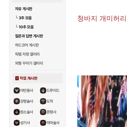
자유 게시판
청바지 개미허리 
└
3추 모음
└
10추 모음
질문과 답변 게시판
하드코어 게시판
득템 자랑 갤러리
외형 꾸미기 갤러리
직업 게시판
야만용사
드루이드
강령술사
도적
원소술사
혼령사
성기사
악마술사