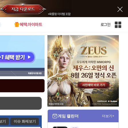
혜택.아이마트
로그인
인
벤
전
체
사
이
트
맵
게임 캘린더
더보기+
보기
이슈 화제보기