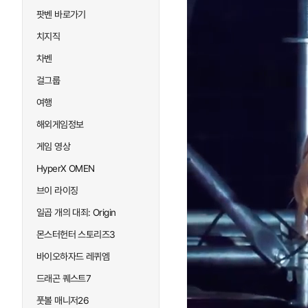
팟벤 바로가기
치지직
차벤
걸그룹
여행
해외게임정보
게임 영상
HyperX OMEN
브이 라이징
일곱 개의 대죄: Origin
몬스터헌터 스토리즈3
바이오하자드 레퀴엠
드래곤 퀘스트7
풋볼 매니저26