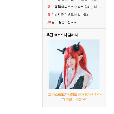
8
고행10 메피토스 딜찍누 할려면 나락 몇단계 까지 가야하나요?
9
이번시즌 이벤트는 없나요?
10
뉴비 질문드립니다!
추천 코스프레 갤러리
그 비스크돌은 사랑을 한다 코마 키타가
와 마린 리즈큥 ver