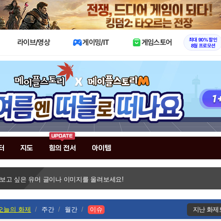
X
최대 90% 할인
라이브/영상
게이밍/IT
게임스토어
8월 프로모션
터
지도
힘의 전서
아이템
 보고 싶은 유머 글이나 이미지를 올려보세요!
오늘의 화제
주간
월간
이슈
지난 화제