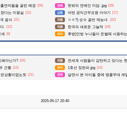
 출연자들을 굴린 배경
[29]
뜻밖의 연예인 미담..jpg
[29]
연예
다 찼다는 미용실
[12]
어떤 공익근무요원 이야기
[17]
감동
국 음식
[31]
ㅇㅎ?) 순수 골반 재능녀.
[22]
계층
다.
[12]
한국의 새로운 그늘막
[19]
계층
운세
[6]
후방)인방 누나들이 돈벌때 사용하는 밑캠
유머
민폐아닌가?
[24]
전세계 사람들이 감탄하고 있다는 한국인 
계층
우 근황
[13]
1호선 장판파.jpg
[14]
유머
ㅈ같은상황이없는듯
[21]
살면서 본 아이돌 중에 앵콜무대 제
연예
2025-05-17 20:40