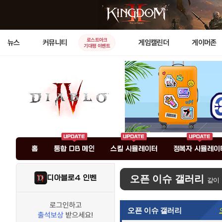
로스트아크
뉴스
커뮤니티
게임캘린더
게이머존
기대평 이벤트
홈
통합 DB 메인
스킬 시뮬레이터
정복자 시뮬레이
디아블로4 인벤
오픈 이슈 갤러리
같이
로그인하고
오픈 이슈 갤러리
출석보상
받으세요!