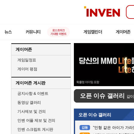
인
벤
로스트아크
뉴스
커뮤니티
게임캘린더
게이머존
기대평 이벤트
게이머존
게임일정표
게이머 평점
게이머존 게시판
공지사항 & 이벤트
오픈 이슈 갤러리
같이
동영상 갤러리
기사제보 및 건의
오픈 이슈 갤러리
인벤 어플 제보 및 건의
“인형 같은 아이가 가라앉는데”…
감동
인벤 스크립트 게시판