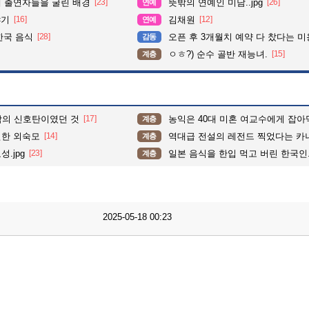
때 출연자들을 굴린 배경
[23]
뜻밖의 연예인 미담..jpg
[26]
연예
야기
[16]
김채원
[12]
연예
한국 음식
[28]
오픈 후 3개월치 예약 다 찼다는 
감동
ㅇㅎ?) 순수 골반 재능녀.
[15]
계층
락의 신호탄이였던 것
[17]
농익은 40대 미혼 여교수에게 잡아먹
계층
민한 외숙모
[14]
역대급 전설의 레전드 찍었다는 카니
계층
.jpg
[23]
일본 음식을 한입 먹고 버린 한국인.j
계층
2025-05-18 00:23