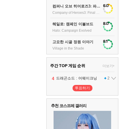
6.0
컴퍼니 오브 히어로즈3: 파이널 스탠드
Company of Heroes3: Final stand
8.0
헤일로: 캠페인 이볼브드
Halo: Campaign Evolved
8.1
고요한 시골 정원 이야기
Village in the Shade
주간 TOP 게임 순위
더보기+
1
2
3
4
5
팰월드
프로야구스피리츠2026
드래곤소드 : 어웨이크닝
블라인드 삼국
어쌔신 크리드: 블랙 플래그 리싱크드
1
2
2
1
투표하기
6
그랑블루 판타지 리링크 - 엔드리스 라그나로크
1
추천 코스프레 갤러리
7
리듬 천국 미라클 스타즈
2