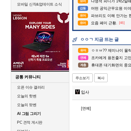
나영석 피디가 1박2일
유머
모바일 신작&업데이트 소식
어떤 공익근무요원 이
감동
파브리도 이해 안가는 
유머
요즘 폐미 근황.
[46]
유머
ㅇㅇㄱ 지금 뜨는 글
ㅇㅎㅂ?? 제미나이 몰
유머
조카에게 용돈줄지 고
연예
휴대폰 대기화면의 중요성
계층
공통 커뮤니티
주소보기
복사
오픈 이슈 갤러리
입사
오늘의 핫벤
오늘의 팟벤
[연예]
AI 그림 그리기
PC 견적 게시판