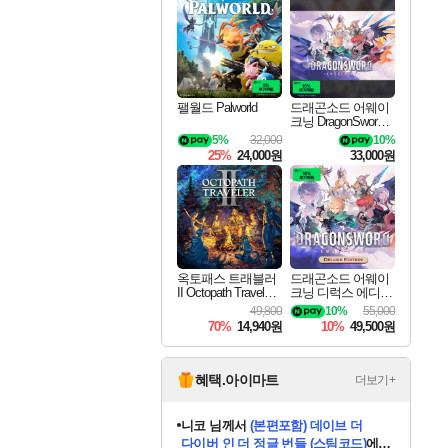
최대 90% 할인가를 만나보세요!
네이버혜택과 함께 만나보세요!
50%할인&추가 적립까지!
이니&베니 혜택까지!
네이버 혜택가와 함께 예약하세요!
할인&네이버혜택으로 만나보세요!
네이버페이 혜택과 만나보세요!
40주년 프로모션으로 만나보세요!
할인가에 만나보세요!
일부 에디션 상시 할인!
혜택으로 예약 판매 중
편안하게 충전하세요
팰월드 Palworld
드래곤소드 어웨이
크닝 DragonSword A
wakening
5%
32,000
10%
25%
24,000원
33,000원
옥토패스 트래블러
드래곤소드 어웨이
II Octopath Traveler I
크닝 디럭스 에디션
I
DragonSword Awake
49,800
10%
55,000
ning Deluxe Edition
70%
14,940원
10%
49,500원
혜택.아이마트
더보기+
니코
님께서
(본편포함) 데이브 더
다이버 인 더 정글 번들 (스팀코드)
에