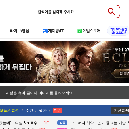
Submit
최대 90% 할인
라이브/영상
게이밍/IT
게임스토어
8월 프로모션
 보고 싶은 유머 글이나 이미지를 올려보세요!
오늘의 화제
주간
월간
이슈
지난 화
수심 3m 호수 뛰어든 60대 의인
[19]
슥오더니 촤악.. 연기 뚫고는 가슴 툭툭.. 지나가
감동