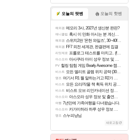
오늘의 팟벤
오늘의 핫벤
메모리 3사, 2027년 생산분 완판?
해외겜
혹시 이 만화 아시는 분 계신가요
애니클립
스위치2판 ‘몬헌 와일즈’, 30~40fps 목표 추정
해외겜
FF7 외전 세계관, 완결편에 집결
해외겜
프롤로그 테스트를 마치고.. (feat. 리아)
리밋제로
아사쿠라 마이 성우 정보 및 주요 필모
아스오라
힐링 탐험 게임 Bearly Awesome 챕터 1 트레일러
PV
모든 엘리트 골렘 위치 공략 (30개) - 방랑 결투가
비스트
여기서 R1 뭘 말하는거고 R2가 뭘말하는걸까요?
명조
모든 요리/작물 책 획득 위치 공략 (36개) - 미식가 도전과제
비스트
비스트 오브 리인카네이션 정보/공략글 모음
비스트
아스오라 성우 정보 및 출연작 모음
아스오라
7년만에 가족여행을 다녀왔습니다.
여행
카가미하라 하루 성우 정보 및 주요 필모
아스오라
스누피냥님
명조
새로고침