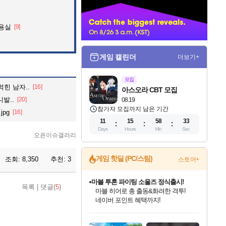
너
미용실
[9]
게임 캘린더
더보기+
모집
힌 남자..
[16]
아스오라 CBT 모집
발..
[20]
08.19
참가자 모집까지 남은 기간
pg
[16]
11
15
58
31
Days
Hours
Min
Sec
오픈이슈갤러리
게임 핫딜 (PC/스팀)
조회:
8,350
추천:
3
스토어+
마블 투혼 파이팅 소울즈 정식출시!
목록
|
댓글(
5
)
마블 히어로 총 출동&화려한 격투!
네이버 포인트 혜택까지!
인벤게임즈 8월 특별 할인!
드래곤소드: 어웨이크닝 입점!
문명 7 특별 할인!
귀무자: 검의 길 예약 판매 중!
비스트 오브 리인카네이션 정식 출시!
커세어 코브 출시 기념 할인!
더 렐릭 퍼스트 가디언 정식 출시
베데스다 40주년 기념 할인 중!
캡콤 프렌차이즈 할인 진행 중!
캡콤 일부 상품 상시 할인
스타워즈 은하계 레이서
로블록스 기프트 카드 공식 입점
인기 퍼블리셔 모음!
스팀으로 만나는 드래곤소드!
조선&고려 DLC 출시 예정
10% 할인과
게임프릭 신작 IP
해적'섬'을 발전시키자!
설화x하드코어 액션!
베데스다의 명작들을
몬헌, 바하 등 인기 IP를
몬헌 와일즈 & 드래곤즈 도그마2
인벤게임즈에서 10% 추가 적립
Robux를 가장 안전하고