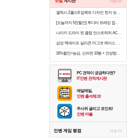
핫딜
게시판
더보기+
갤럭시 Z폴드8 임팩트 디자인 힌지 보호 마그넷 투명 휴대폰 케이스 드림팀
[오늘까지 5천할인] 투디터 트레킹 접이식 폴딩 경량 러닝 편광 선글라스 마라톤 가벼운 운전 자외선차단
나이키 드라이 핏 클럽 언스트럭처 ACG 캡 파라슈트 베이지 FB6533-297
삼성 맥세이프 실리콘 마그넷 케이스 피스타치오, 갤럭시Z 폴드8
16%할인>농심, 신라면 10봉 + 안성탕면 5봉 + 너구리 5봉, 20봉
PC 견적이 궁금하다면?
IT인벤 견적게시판
매일매일,
인벤 출석체크!
주사위 굴리고 포인트!
인벤 마블
인벤 게임 평점
더보기+