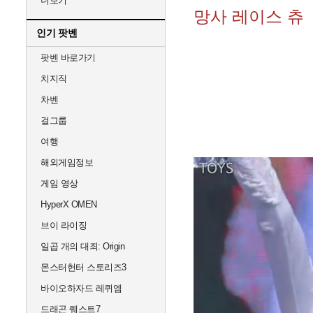
더보기
망사 레이스 츄
인기 팟벤
팟벤 바로가기
치지직
차벤
걸그룹
여행
해외게임정보
게임 영상
HyperX OMEN
브이 라이징
일곱 개의 대죄: Origin
몬스터헌터 스토리즈3
바이오하자드 레퀴엠
드래곤 퀘스트7