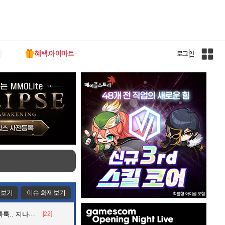
혜택.아이마트
로그인
인
벤
전
체
사
이
트
맵
제보기
이슈 화제보기
인
던 아재의 정체
[22]
벤
배