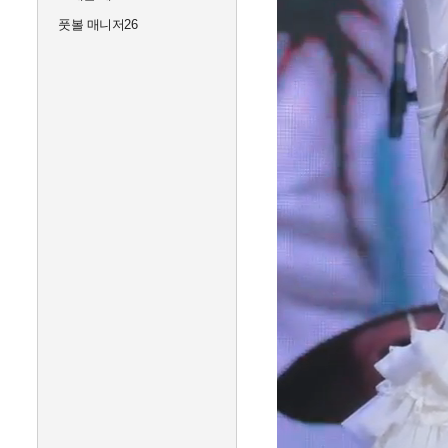
풋볼 매니저26