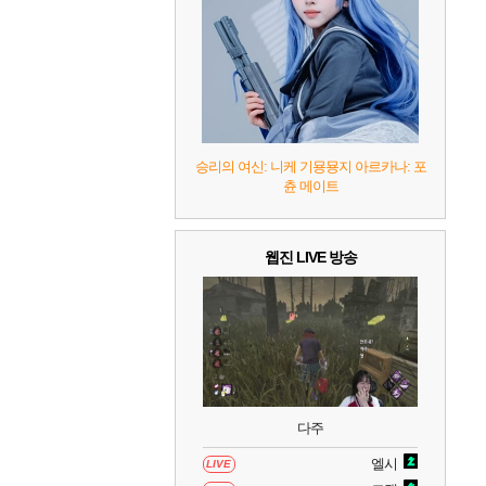
8
헤일로: 캠페인 이볼브드
2
9
캡틴 츠바사 2 월드 파이터즈
10
레고 배트맨: 레거시 오브 더 다크 나이트
승리의 여신: 니케 기묭묭지 아르카나: 포
츈 메이트
웹진 LIVE 방송
다주
엘시
LIVE