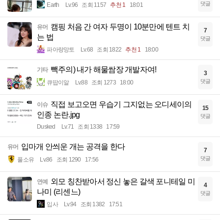
댓글
Earth
Lv.96
조회 1157
추천 1
18:01
캠핑 처음 간 여자 두명이 10분만에 텐트 치
유머
7
는 법
댓글
파아랑망토
Lv.68
조회 1822
추천 1
18:00
빽주의) 내가 해물쌈장 개발자여!
기타
3
댓글
큐땁이알
Lv.88
조회 1273
18:00
직접 보고오면 우습기 그지없는 오디세이의
이슈
15
인종 논란.jpg
댓글
Dusked
Lv.71
조회 1338
17:59
입마개 안씌운 개는 공격을 한다
유머
7
댓글
풀소유
Lv.86
조회 1290
17:56
외모 칭찬받아서 정신 놓은 갈색 포니테일 미
연예
4
나미 (리센느)
댓글
입사
Lv.94
조회 1382
17:51