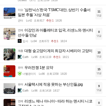
Dusked
Lv.71
조회 1109
18:28
'삼전닉스'한국·'TSMC'대만, 상반기 수출서
이슈
11
일본 추월 '사상 처음'
댓글
균터
Lv.42
조회 817
추천 1
18:26
이강인과 아틀레티코 입국, 리센느와 맨시티
연예
0
선수들 만남
댓글
입사
Lv.94
조회 672
추천 1
18:24
대형 숲고양이계의 최강자 시베리아 고양이
계층
10
댓글
Earth
Lv.96
조회 1119
추천 1
18:21
우러전쟁 1분 요약
유머
15
댓글
너빨갱이지
Lv.86
조회 1358
18:20
서울택시에 적응 못하는 부산인들.jpg
유머
9
댓글
Earth
Lv.96
조회 1418
18:17
리센느 제나 아니이~ 따라 하는 맨시티 니코
연예
0