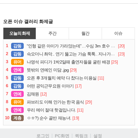
오픈 이슈 갤러리 화제글
오늘의 화제
주간
월간
이슈
1
감동
[20]
“인형 같은 아이가 가라앉는데”…수심 3m 호수 뛰어든 60대 의인
2
감동
[23]
슥오더니 촤악.. 연기 뚫고는 가슴 툭툭.. 지나가던 아재의 정체
3
유머
[25]
나영석 피디가 1박2일때 출연자들을 굴린 배경
4
연예
[29]
뜻밖의 연예인 미담..jpg
5
감동
[11]
오픈 후 3개월치 예약 다 찼다는 미용실
6
감동
[17]
어떤 공익근무요원 이야기
7
연예
[12]
김채원
8
유머
[29]
파브리도 이해 안가는 한국 음식
9
연예
[11]
우리 메이 절대 핫걸입니다.
10
계층
[19]
ㅇㅎ?) 순수 골반 재능녀.
로그인
PC화면
퀵링크
설정