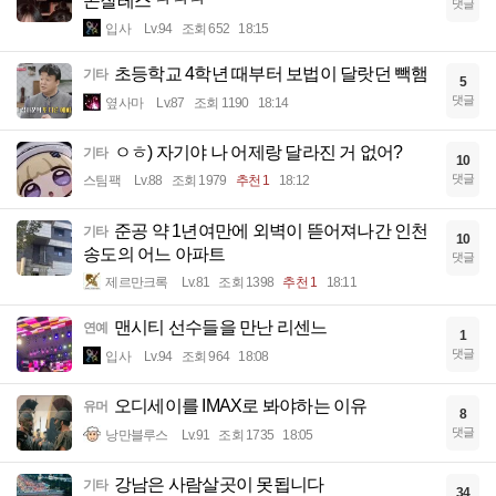
곤잘레스 ㅋㅋㅋ
댓글
입사
Lv.94
조회 652
18:15
초등학교 4학년 때부터 보법이 달랏던 빽햄
기타
5
댓글
옆사마
Lv.87
조회 1190
18:14
ㅇㅎ) 자기야 나 어제랑 달라진 거 없어?
기타
10
댓글
스팀팩
Lv.88
조회 1979
추천 1
18:12
준공 약 1년여만에 외벽이 뜯어져나간 인천
기타
10
송도의 어느 아파트
댓글
제르만크록
Lv.81
조회 1398
추천 1
18:11
맨시티 선수들을 만난 리센느
연예
1
댓글
입사
Lv.94
조회 964
18:08
오디세이를 IMAX로 봐야하는 이유
유머
8
댓글
낭만블루스
Lv.91
조회 1735
18:05
강남은 사람살곳이 못됩니다
기타
34