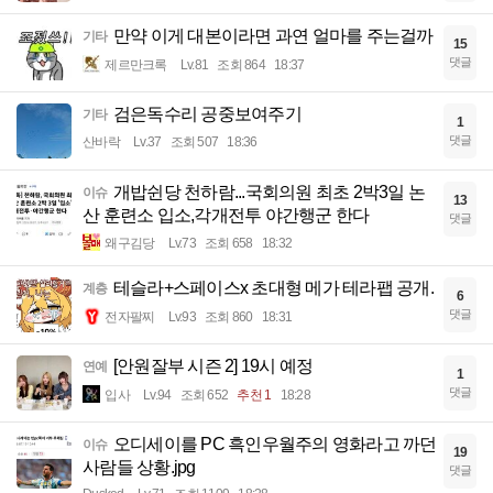
만약 이게 대본이라면 과연 얼마를 주는걸까
기타
15
댓글
제르만크록
Lv.81
조회 864
18:37
검은독수리 공중보여주기
기타
1
댓글
산바락
Lv.37
조회 507
18:36
개밥쉰당 천하람...국회의원 최초 2박3일 논
이슈
13
산 훈련소 입소,각개전투 야간행군 한다
댓글
왜구김당
Lv.73
조회 658
18:32
테슬라+스페이스x 초대형 메가 테라팹 공개.
계층
6
댓글
전자팔찌
Lv.93
조회 860
18:31
[안원잘부 시즌 2] 19시 예정
연예
1
댓글
입사
Lv.94
조회 652
추천 1
18:28
오디세이를 PC 흑인우월주의 영화라고 까던
이슈
19
사람들 상황.jpg
댓글