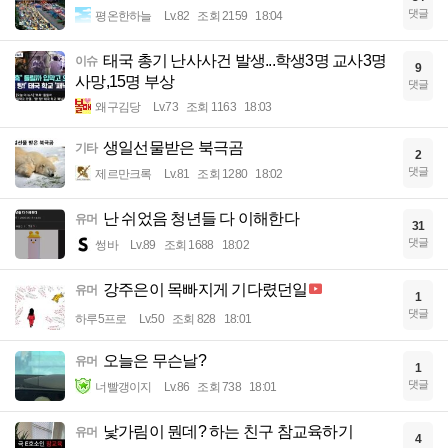
댓글
평온한하늘
Lv.82
조회 2159
18:04
태국 총기 난사사건 발생...학생3명 교사3명
이슈
9
사망,15명 부상
댓글
왜구김당
Lv.73
조회 1163
18:03
생일선물받은 북극곰
기타
2
댓글
제르만크록
Lv.81
조회 1280
18:02
난 쉬었음 청년들 다 이해한다
유머
31
댓글
썽바
Lv.89
조회 1688
18:02
강주은이 목빠지게 기다렸던일
유머
1
댓글
하루5프로
Lv.50
조회 828
18:01
오늘은 무슨날?
유머
1
댓글
너빨갱이지
Lv.86
조회 738
18:01
낯가림이 뭔데? 하는 친구 참교육하기
유머
4