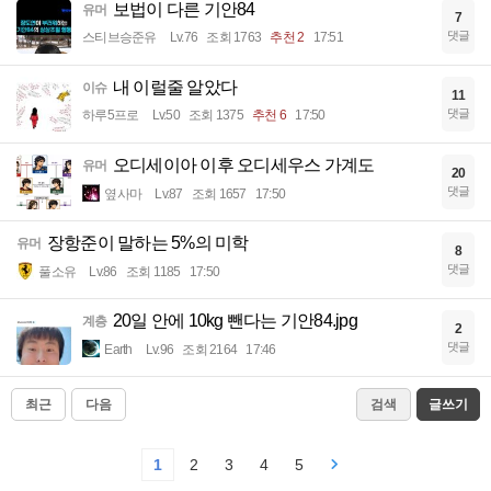
보법이 다른 기안84
유머
7
댓글
스티브승준유
Lv.76
조회 1763
추천 2
17:51
내 이럴줄 알았다
이슈
11
댓글
하루5프로
Lv.50
조회 1375
추천 6
17:50
오디세이아 이후 오디세우스 가계도
유머
20
댓글
옆사마
Lv.87
조회 1657
17:50
장항준이 말하는 5%의 미학
유머
8
댓글
풀소유
Lv.86
조회 1185
17:50
20일 안에 10kg 뺀다는 기안84.jpg
계층
2
댓글
Earth
Lv.96
조회 2164
17:46
최근
다음
검색
글쓰기
1
2
3
4
5