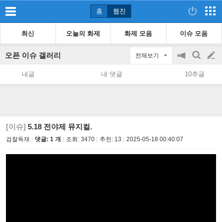
홈
웹진
최신
오늘의 화제
화제 모음
이슈 모음
오픈 이슈 갤러리
전체보기
공
검
글
지
색
내글
내 댓글
10추글
on/off
쓰
기
[이슈]
5.18 전야제 뮤지컬.
검찰독재
댓글: 1 개
조회:
3470
추천:
13
2025-05-18 00:40:07