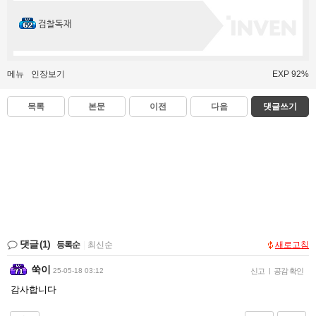
검찰독재
메뉴
인장보기
EXP 92%
목록
본문
이전
다음
댓글쓰기
댓글
(1)
등록순
|
최신순
새로고침
쑥이
25-05-18 03:12
신고
|
공감 확인
감사합니다