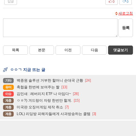
답글
0
0
새로고침
등록
목록
본문
이전
다음
댓글보기
ㅇㅇㄱ 지금 뜨는 글
백종원 솔루션 거부한 할머니 순대국 근황
[24]
기타
축협을 한번에 보여주는 짤
[13]
유머
김민새 : 레버리지 ETF 나 아임다~
[28]
이슈
ㅇㅎ?) 겨드랑이 자랑 한번만 할게.
[15]
계층
미국판 오징어게임 제작 취소
[7]
계층
LOL) 리딩방 피해자들에게 사과방송하는 클템
[3]
계층