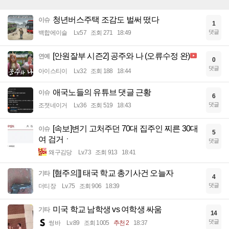
청년버스주택 조감도 벌써 떴다
이슈
1
댓글
백합에이슬
Lv.57
조회 271
18:49
[안원잘부 시즌2] 공주와 나 (오류수정 완)
연예
0
댓글
아이스티이
Lv.32
조회 188
18:44
애국노들의 유튜브 댓글 근황
이슈
6
댓글
조졋네이거
Lv.36
조회 519
18:43
[속보]변기 고처주던 70대 집주인 찌른 30대
이슈
5
여 검거ㆍ
댓글
왜구김당
Lv.73
조회 913
18:41
[혐주의]] 태국 학교 총기사건 오늘자
기타
4
댓글
더티장
Lv.75
조회 906
18:39
미국 학교 남학생 vs 여학생 싸움
기타
14
댓글
썽바
Lv.89
조회 1005
추천 2
18:37