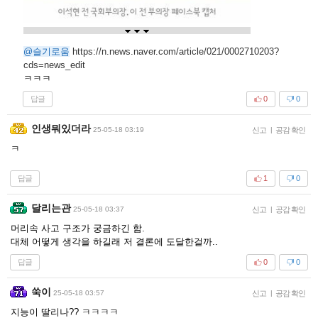
@슬기로움
https://n.news.naver.com/article/021/0002710203?
cds=news_edit
ㅋㅋㅋ
답글
0
0
인생뭐있더라
25-05-18 03:19
신고
|
공감 확인
ㅋ
답글
1
0
달리는관
25-05-18 03:37
신고
|
공감 확인
머리속 사고 구조가 궁금하긴 함.
대체 어떻게 생각을 하길래 저 결론에 도달한걸까..
답글
0
0
쑥이
25-05-18 03:57
신고
|
공감 확인
지능이 딸리나?? ㅋㅋㅋㅋ