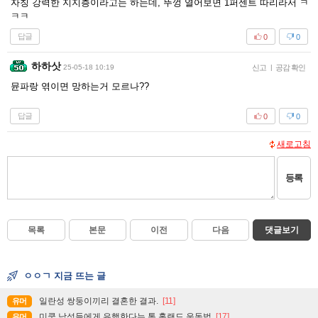
자칭 강력한 지지층이라고는 하는데, 뚜껑 열어보면 1퍼센트 따리라서 ㅋ
ㅋㅋ
답글
0
0
하하삿
25-05-18 10:19
신고
|
공감 확인
뮨파랑 엮이면 망하는거 모르나??
답글
0
0
새로고침
등록
목록
본문
이전
다음
댓글보기
ㅇㅇㄱ 지금 뜨는 글
일란성 쌍둥이끼리 결혼한 결과.
[11]
유머
미쿡 남성들에게 유행한다는 톰 홀랜드 운동법
[17]
유머