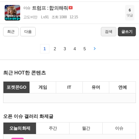
트럼프 : 합의해줘
이슈
6
댓글
고도비만
Lv.91
조회 1088
12:15
최근
다음
검색
글쓰기
1
2
3
4
5
최근 HOT한 콘텐츠
포켓몬GO
게임
IT
유머
연예
오픈 이슈 갤러리 화제글
오늘의 화제
주간
월간
이슈