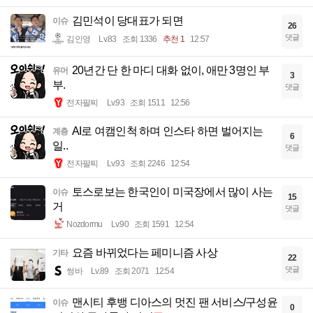
김민석이 당대표가 되면
이슈
26
댓글
김인영
Lv.83
조회 1336
추천 1
12:57
20년간 단 한 마디 대화 없이, 애만 3명인 부
유머
3
부.
댓글
전자팔찌
Lv.93
조회 1511
12:56
AI로 여캠인척 하며 인스타 하면 벌어지는
계층
6
일..
댓글
전자팔찌
Lv.93
조회 2246
12:54
토스로보는 한국인이 미국장에서 많이 사는
이슈
15
거
댓글
Nozdormu
Lv.90
조회 1591
12:54
요즘 바뀌었다는 페미니즘 사상
기타
22
댓글
썽바
Lv.89
조회 2071
12:54
맨시티 후뱅 디아스의 멋진 팬 서비스/구성윤
이슈
0