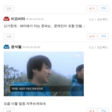
답글
1
0
비요비타
25-05-18 05:45
신고
|
공감 확인
신기한게.. 새미래가 미는 문파는.. 문재인이 포함 안됨..;
답글
0
0
윤석렬
25-05-18 06:00
신고
|
공감 확인
요즘 이짤 엄청 자주쓰게되네
답글
1
0