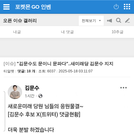
포켓몬 GO
인벤
오픈 이슈 갤러리
전체보기
공
검
글
지
색
내글
내 댓글
10추글
on/off
쓰
기
[이슈]
"김문수도 문이니 문파다"..새미래당 김문수 지지
티알렛
댓글: 18 개
조회:
6037
2025-05-18 03:11:07