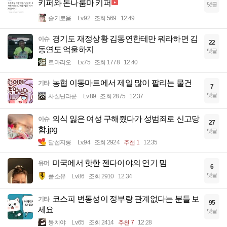
키퍼와 돈나룸마 키퍼
댓글
슬기로움
Lv.92
조회 569
12:49
경기도 재정상황 김동연한테만 뭐라하면 김
이슈
22
동연도 억울하지
댓글
르마리오
Lv.75
조회 1778
12:40
농협 이동마트에서 제일 많이 팔리는 물건
기타
7
댓글
사실난라쿤
Lv.89
조회 2875
12:37
의식 잃은 여성 구해줬다가 성범죄로 신고당
이슈
27
함.jpg
댓글
달섭지롱
Lv.94
조회 2924
추천 1
12:35
미국에서 핫한 젠다이야의 연기 밈
유머
6
댓글
풀소유
Lv.86
조회 2910
12:34
코스피 변동성이 정부랑 관계없다는 분들 보
기타
95
세요
댓글
뭉치야
Lv.65
조회 2414
추천 7
12:28