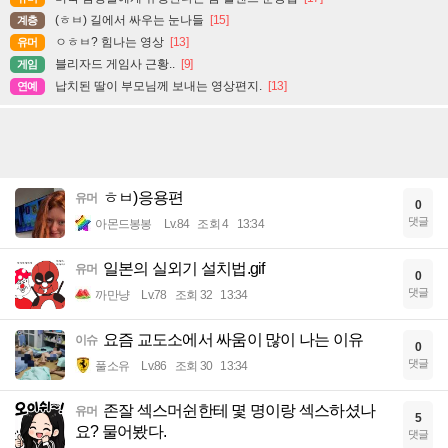
(ㅎㅂ) 길에서 싸우는 눈나들
[15]
계층
ㅇㅎㅂ? 힘나는 영상
[13]
유머
블리자드 게임사 근황..
[9]
게임
납치된 딸이 부모님께 보내는 영상편지.
[13]
연예
ㅎㅂ)응용편
유머
0
댓글
아몬드봉봉
Lv.84
조회 4
13:34
일본의 실외기 설치법.gif
유머
0
댓글
까만냥
Lv.78
조회 32
13:34
요즘 교도소에서 싸움이 많이 나는 이유
이슈
0
댓글
풀소유
Lv.86
조회 30
13:34
존잘 섹스머쉰한테 몇 명이랑 섹스하셨나
유머
5
요? 물어봤다.
댓글