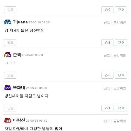
답글
0
0
Tijuana
25-05-18 04:26
신고
|
공감 확인
걍 저새끼들은 정신병임
답글
2
0
존윅
25-05-18 05:08
신고
|
공감 확인
ㅋㅋㅋ
답글
0
0
또화내
25-05-18 05:30
신고
|
공감 확인
병신새끼들 지랄도 병이다
답글
1
0
바람산
25-05-18 05:41
신고
|
공감 확인
차암 다양하네 다양한 병들이 많어