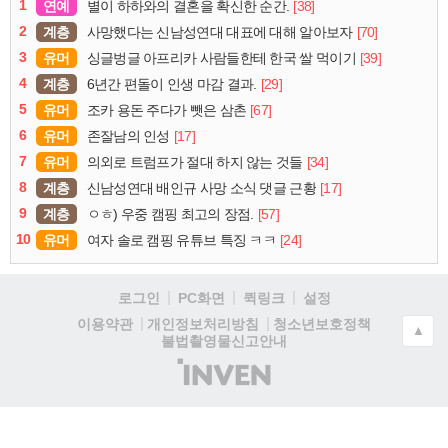
1
연예
[38]
별이 하하와의 결혼을 확신한 순간.
2
계층
[70]
사망했다는 신남성연대 대표에 대해 알아보자
3
유머
[39]
싱글벙글 아프리카 사람들한테 한국 쌀 먹이기
4
계층
[29]
6년간 편돌이 인생 마감 결과.
5
유머
[67]
조카 용돈 주다가 뺏은 삼촌
6
유머
[17]
존잘남의 인성
7
유머
[34]
의외로 트럼프가 절대 하지 않는 것들
8
계층
[17]
신남성연대 배인규 사망 소식 댓글 근황
9
계층
[57]
ㅇㅎ) 우중 캠핑 최고의 장점.
10
유머
[24]
여자 솔로 캠핑 유튜브 특징 ㅋㅋ
로그인
PC화면
퀵링크
설정
청소년보호정책
이용약관
개인정보처리방침
▲
불법촬영물신고안내
(주)
인
벤