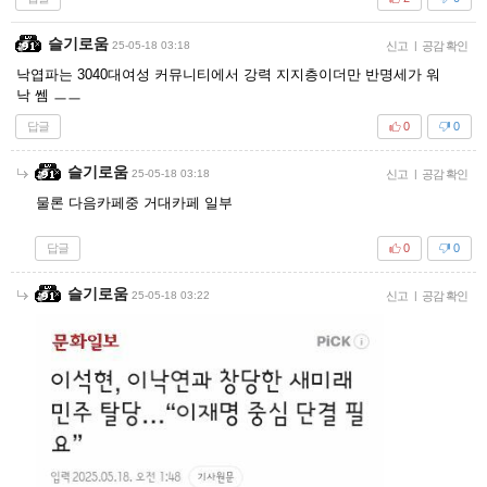
슬기로움
25-05-18 03:18
신고
|
공감 확인
낙엽파는 3040대여성 커뮤니티에서 강력 지지층이더만 반명세가 워
낙 쎔 ㅡㅡ
답글
0
0
슬기로움
25-05-18 03:18
신고
|
공감 확인
물론 다음카페중 거대카페 일부
답글
0
0
슬기로움
25-05-18 03:22
신고
|
공감 확인