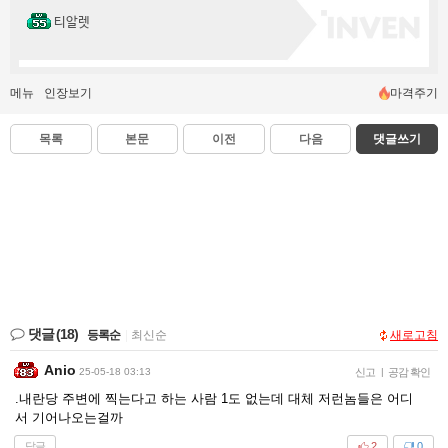
티알렛
메뉴
인장보기
마격주기
목록
본문
이전
다음
댓글쓰기
댓글
(18)
등록순
|
최신순
새로고침
Anio
25-05-18 03:13
신고
|
공감 확인
.내란당 주변에 찍는다고 하는 사람 1도 없는데 대체 저런놈들은 어디
서 기어나오는걸까
답글
2
0