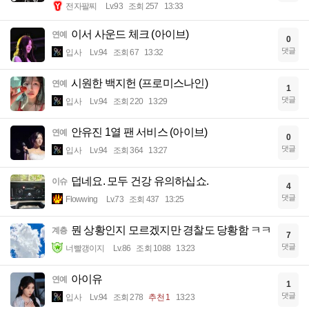
전자팔찌
Lv.93
조회 257
13:33
이서 사운드 체크 (아이브)
연예
0
댓글
입사
Lv.94
조회 67
13:32
시원한 백지헌 (프로미스나인)
연예
1
댓글
입사
Lv.94
조회 220
13:29
안유진 1열 팬 서비스 (아이브)
연예
0
댓글
입사
Lv.94
조회 364
13:27
덥네요. 모두 건강 유의하십쇼.
이슈
4
댓글
Flowwing
Lv.73
조회 437
13:25
뭔 상황인지 모르겠지만 경찰도 당황함 ㅋㅋ
계층
7
댓글
너빨갱이지
Lv.86
조회 1088
13:23
아이유
연예
1
댓글
입사
Lv.94
조회 278
추천 1
13:23