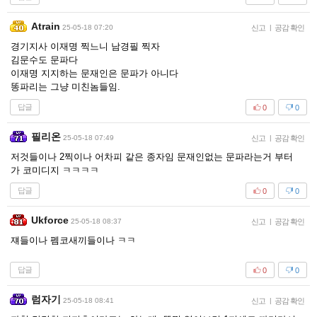
Atrain
25-05-18 07:20
신고
|
공감 확인
경기지사 이재명 찍느니 남경필 찍자
김문수도 문파다
이재명 지지하는 문재인은 문파가 아니다
똥파리는 그냥 미친놈들임.
답글
0
0
필리온
25-05-18 07:49
신고
|
공감 확인
저것들이나 2찍이나 어차피 같은 종자임 문재인없는 문파라는거 부터
가 코미디지 ㅋㅋㅋㅋ
답글
0
0
Ukforce
25-05-18 08:37
신고
|
공감 확인
쟤들이나 펨코새끼들이나 ㅋㅋ
답글
0
0
럼자기
25-05-18 08:41
신고
|
공감 확인