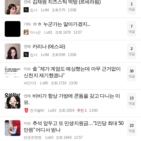
김채원 치즈스틱 먹방 (르세라핌)
연예
1
댓글
입사
Lv.94
조회 575
13:08
ㅇㅎ 누군가는 알아가겠지...
기타
7
댓글
마나군
Lv.81
조회 1679
13:07
카리나 (에스파)
연예
2
댓글
입사
Lv.94
조회 656
13:06
金 "제가 계엄도 예상했는데 아무 근거없이
이슈
30
신천지 제기했겠나"
댓글
파인더1
Lv.80
조회 1719
13:00
비비가 항상 가방에 콘돔을 갖고 다니는 이
연예
13
유.
댓글
전자팔찌
Lv.93
조회 2559
추천 1
13:00
추석 앞두고 또 민생지원금…“1인당 최대 50
이슈
23
만원” 어디서 받나
댓글
빈센트멧젠
Lv.60
조회 1948
12:57