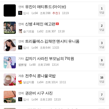
유진이 애티튜드 (아이브)
연예
1
댓글
입사
Lv.94
조회 398
추천 1
13:19
신병 4 메인 예고편
연예
2
댓글
슬기로움
Lv.92
조회 307
13:18
트리플에스 김채연 맨시티 유니폼
연예
3
댓글
입사
Lv.94
조회 644
13:15
갑자기 사라진 부모님의 7억원
기타
9
댓글
꿻뻵뗗
Lv.90
조회 1548
13:14
전주식 콩나물국밥
계층
16
댓글
달섭지롱
Lv.94
조회 1014
13:11
권은비 시구 사진
연예
7
댓글
입사
Lv.94
조회 1183
13:10