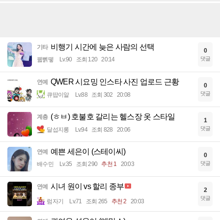
비행기 시간에 늦은 사람의 선택
기타
0
댓글
꿻뻵뗗
Lv.90
조회 120
20:14
QWER 시요밍 인스타 사진 업로드 근황
연예
0
댓글
큐땁이알
Lv.88
조회 302
20:08
(ㅎㅂ) 호불호 갈리는 헬스장 옷 스타일
계층
1
댓글
달섭지롱
Lv.94
조회 828
20:06
예쁜 세은이 (스테이씨)
연예
0
댓글
배수민
Lv.35
조회 290
추천 1
20:03
시녀 원이 vs 할리 종부
연예
2
댓글
럼자기
Lv.71
조회 265
추천 2
20:03