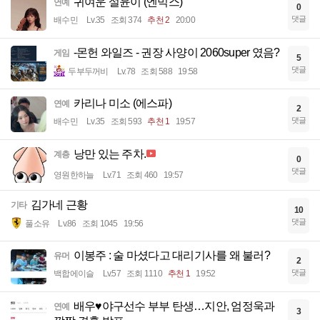
귀여운 설윤이 (엔믹스)
연예
0
댓글
배수민
Lv.35
조회 374
추천 2
20:00
-몬헌 와일즈 - 권장 사양이 2060super 였음?
게임
5
댓글
두부두꺼비
Lv.78
조회 588
19:58
카리나 미소 (에스파)
연예
2
댓글
배수민
Lv.35
조회 593
추천 1
19:57
낭만 있는 주차.
계층
0
댓글
영원한하늘
Lv.71
조회 460
19:57
김가네 근황
기타
10
댓글
풀소유
Lv.86
조회 1045
19:56
이봉주 : 술 마셨다고 대리기사를 왜 불러?
유머
2
댓글
백합에이슬
Lv.57
조회 1110
추천 1
19:52
배우♥야구선수 부부 탄생…지안, 엄정욱과
연예
3