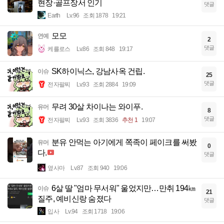
현장·골프장서 인기
댓글
Earth
Lv.96
조회 1878
19:21
모모
연예
2
댓글
케를로스
Lv.86
조회 848
19:17
SK하이닉스, 강남사옥 건립.
이슈
25
댓글
전자팔찌
Lv.93
조회 2884
19:09
무려 30살 차이나는 와이푸.
유머
8
댓글
전자팔찌
Lv.93
조회 3836
추천 1
19:07
분유 안먹는 아기에게 쪽족이 페이크를 써봤
유머
0
다.
댓글
옆사마
Lv.87
조회 940
19:06
6살 딸 "엄마 무서워" 울었지만…만취 194㎞
이슈
21
질주, 예비신랑 숨졌다
댓글
입사
Lv.94
조회 1718
19:06