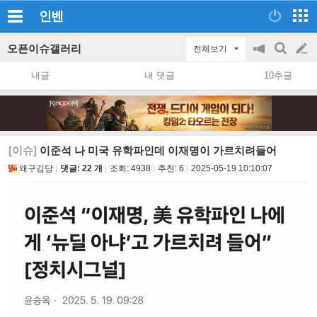
인벤
오픈이슈갤러리
전체보기
공
검
글
지
색
내글
내 댓글
10추글
on/off
쓰
기
[이슈]
이준석 나 미국 유학파인데 이재명이 가르치려들어
왜구김당
댓글: 22 개
조회:
4938
추천:
6
2025-05-19 10:10:07