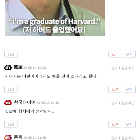
답글
1
0
魔羅
25-05-19 10:43
신고
|
공감 확인
지나가는 어린아이에게도 배울 것이 있다라고 했다.
답글
0
0
한국타이어
25-05-19 10:46
신고
|
공감 확인
엿날에 형저메가 생각난다...
답글
0
0
존윅
25-05-19 11:49
신고
|
공감 확인