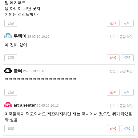
뭘 얘기해도
응 아니야 보단 낫지
예의는 성상납했나
답글
1
0
무랭이
25-05-19 10:12
신고
|
공감 확인
아 진짜 싫어
답글
0
0
룰러
25-05-19 10:13
신고
|
공감 확인
ㅋㅋㅋㅋㅋㅋㅋㅋㅋㅋㅋㅋㅋㅋㅋㅋㅋㅋ
답글
0
0
arcanestar
25-05-19 10:13
신고
|
공감 확인
미국물까지 먹고와서도 저꼬라지라면 쟤는 국내에서 컸으면 뭐가되었을
까 싶음
답글
0
0