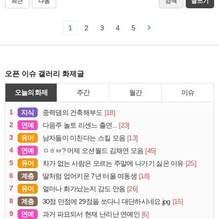
최근
다음
검색
글쓰기
1
2
3
4
5
오픈 이슈 갤러리 화제글
오늘의 화제
주간
월간
이슈
1
지식
[18]
중력댐의 건축해부도
2
연예
[23]
다음주 놀토 리센느 출연...
3
유머
[13]
남자들이 미친다는 스킬 모음
4
연예
[45]
ㅇㅎㅂ? 어제 오션월드 김채연 모음
5
유머
[25]
차가 없는 사람은 모르는 주말에 나가기 싫은 이유
6
계층
[18]
딸처럼 업어키운 7년 터울 여동생
7
유머
[26]
얼마나 화가났는지 감도 안옴
8
계층
[15]
30점 만점에 29점을 쏘다니 대단하시네요.jpg
9
연예
[6]
과거 파묘되서 현재 난리난 연예인