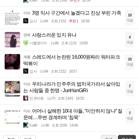
Earth
Lv.96
조회 1586
추천 3
18:58
3명 익사 구간에서 놀겠다고 진상 부린 가족
이슈
10
댓글
입사
Lv.94
조회 2152
추천 1
18:58
사랑스러운 있지 유나
연예
4
댓글
너빨갱이지
Lv.86
조회 1102
18:58
스레드에서 논란된 16,000원짜리 워터파크
계층
10
떡볶이
댓글
입사
Lv.94
조회 2222
18:57
우리나라가 민주주의 법치국가라서 살아있
이슈
7
는 사람들 중 한명 - JunHanGiRi
댓글
진겟타원
Lv.70
조회 1345
18:52
어머니 살해한 10대 아들, “미안하지 않냐” 질
이슈
7
문에…주변 경계하며 ‘침묵’
댓글
Earth
Lv.96
조회 1560
18:46