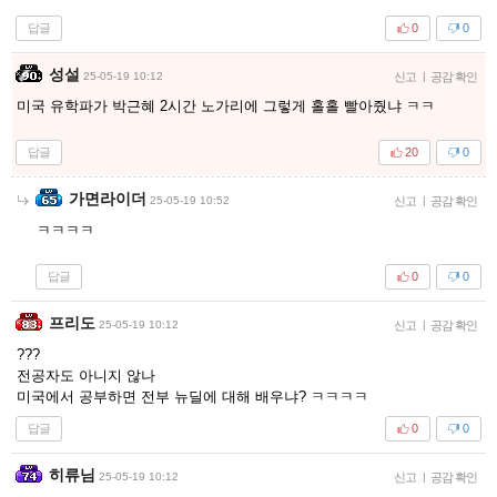
답글
0
0
성설
25-05-19 10:12
신고
|
공감 확인
미국 유학파가 박근혜 2시간 노가리에 그렇게 홀홀 빨아줬냐 ㅋㅋ
답글
20
0
가면라이더
25-05-19 10:52
신고
|
공감 확인
ㅋㅋㅋㅋ
답글
0
0
프리도
25-05-19 10:12
신고
|
공감 확인
???
전공자도 아니지 않나
미국에서 공부하면 전부 뉴딜에 대해 배우냐? ㅋㅋㅋㅋ
답글
0
0
히류님
25-05-19 10:12
신고
|
공감 확인