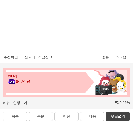
추천확인
신고
스팸신고
공유
스크랩
인벤러
왜구김당
메뉴
인장보기
EXP 19%
목록
본문
이전
다음
댓글쓰기