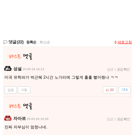
댓글
(22)
등록순
|
최신순
새로고침
성설
25-05-19 10:12
신고
|
공감 확인
미국 유학파가 박근혜 2시간 노가리에 그렇게 홀홀 빨아줬냐 ㅋㅋ
답글
이동
20
0
자아르
25-05-19 10:20
신고
|
공감 확인
진짜 자부심이 엄청나네..