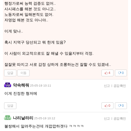
행정가로써 능력 검증도 없어..
사시패스를 해본 것도 아니고..
노동자로써 일해본적도 없어.
자영업 해본 것도 아니야..
이게 맞나..
혹시 지역구 당선되고 뭐 한게 있음?
이 사람이 외교적으로도 잘 해낼 수 있을지부터 걱정.
잘잘못 따지고 서로 감정 상하게 조롱하는건 잘할 수도 있겠네..
답글
이동
4
0
약속해줘
25-05-19 10:11
신고
|
공감 확인
이게 진정한 형저메
답글
0
0
나리날라리
25-05-19 10:12
신고
|
공감 확인
불쌍해서 알려주는건데 개깝깝하겟다 ㅋㅋㅋㅋ