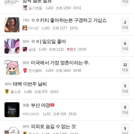
깜짝 결혼 발표
댓글
슬기로움
Lv.92
조회 1256
19:51
ㅇㅎ키티 좋아하는분 구경하고 가십쇼
기타
2
댓글
마나군
Lv.81
조회 1277
19:51
ㅇㅎ) 일요일 좋아
유머
6
댓글
닐냄
Lv.82
조회 1131
추천 2
19:50
미국에서 가장 깡촌이라는 주.
유머
12
댓글
전자팔찌
Lv.93
조회 1644
19:48
태백 이번주 날씨
유머
5
댓글
풀소유
Lv.86
조회 875
19:44
부산 야경
계층
8
댓글
아이스티이
Lv.32
조회 529
19:41
의외로 숨길 수 없는 것
유머
5
댓글