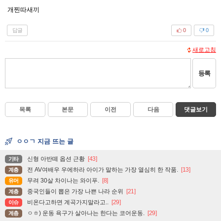
개찐따새끼
답글
0
0
새로고침
등록
목록
본문
이전
다음
댓글보기
ㅇㅇㄱ 지금 뜨는 글
신형 아반떼 옵션 근황
[43]
기타
전 AV여배우 우에하라 아이가 말하는 가장 열심히 한 작품.
[13]
계층
무려 30살 차이나는 와이푸.
[8]
유머
중국인들이 뽑은 가장 나쁜 나라 순위
[21]
계층
비온다고하면 계곡가지말라고..
[29]
이슈
ㅇㅎ) 운동 욕구가 살아나는 한다는 코어운동.
[29]
계층