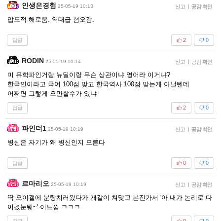
인생은경험
25-05-19 10:13
신고
|
공감 확인
압도적 해로움. 역대급 혐오감.
답글
2
0
RODIN
25-05-19 10:14
신고
|
공감 확인
미 유학파인거랑 뉴딜이랑 무슨 상관이냐 영어라 이거냐?
한국인이라고 국어 100점 맞고 한국역사 100점 맞는게 아닐텐데
어쩌면 그렇게 오만할수가 있냐
답글
2
0
파인더1
25-05-19 10:19
신고
|
공감 확인
병신은 자기가 왜 병신인지 모른다
답글
0
0
르마리오
25-05-19 10:19
신고
|
공감 확인
딱 오이갤에 분탕치러왔다가 개같이 쳐맞고 본진가서 '아 내가 논리로 다
이겼눈뒈~' 이느낌 ㅋㅋㅋ
답글