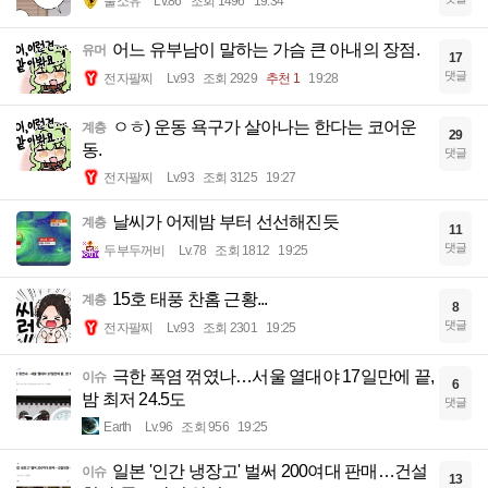
풀소유
Lv.86
조회 1496
19:34
어느 유부남이 말하는 가슴 큰 아내의 장점.
유머
17
댓글
전자팔찌
Lv.93
조회 2929
추천 1
19:28
ㅇㅎ) 운동 욕구가 살아나는 한다는 코어운
계층
29
동.
댓글
전자팔찌
Lv.93
조회 3125
19:27
날씨가 어제밤 부터 선선해진듯
계층
11
댓글
두부두꺼비
Lv.78
조회 1812
19:25
15호 태풍 찬홈 근황...
계층
8
댓글
전자팔찌
Lv.93
조회 2301
19:25
극한 폭염 꺾였나…서울 열대야 17일만에 끝,
이슈
6
밤 최저 24.5도
댓글
Earth
Lv.96
조회 956
19:25
일본 '인간 냉장고' 벌써 200여대 판매…건설
이슈
13