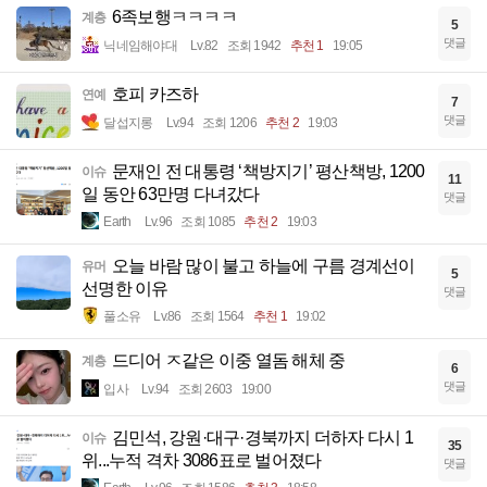
6족보행ㅋㅋㅋㅋ
계층
5
댓글
닉네임해야대
Lv.82
조회 1942
추천 1
19:05
호피 카즈하
연예
7
댓글
달섭지롱
Lv.94
조회 1206
추천 2
19:03
문재인 전 대통령 ‘책방지기’ 평산책방, 1200
이슈
11
일 동안 63만명 다녀갔다
댓글
Earth
Lv.96
조회 1085
추천 2
19:03
오늘 바람 많이 불고 하늘에 구름 경계선이
유머
5
선명한 이유
댓글
풀소유
Lv.86
조회 1564
추천 1
19:02
드디어 ㅈ같은 이중 열돔 해체 중
계층
6
댓글
입사
Lv.94
조회 2603
19:00
김민석, 강원·대구·경북까지 더하자 다시 1
이슈
35
위...누적 격차 3086표로 벌어졌다
댓글