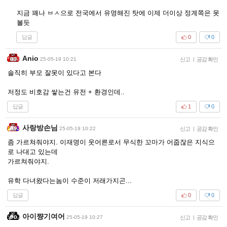
지금 꽤나 ㅂㅅ으로 전국에서 유명해진 탓에 이제 더이상 정계쪽은 못
볼듯
답글
0
0
Anio
25-05-19 10:21
신고
|
공감 확인
솔직히 부모 잘못이 있다고 본다
저정도 비호감 쌓는건 유전 + 환경인데..
답글
1
0
사랑방손님
25-05-19 10:22
신고
|
공감 확인
좀 가르쳐줘야지. 이재명이 웃어른로서 무식한 꼬마가 어줍잖은 지식으
로 나대고 있는데
가르쳐줘야지.
유학 다녀왔다는놈이 수준이 저래가지곤...
답글
0
0
아이쨩기여어
25-05-19 10:27
신고
|
공감 확인