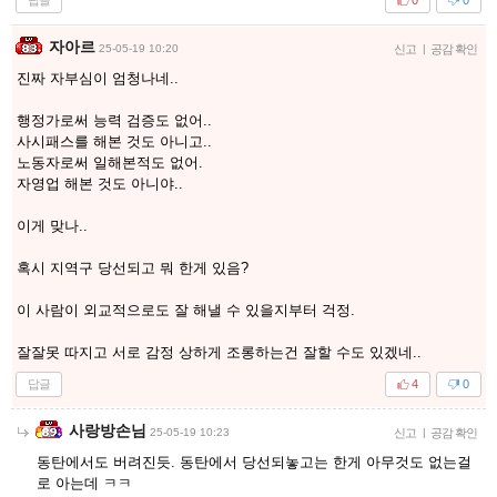
0
0
자아르
25-05-19 10:20
신고
|
공감 확인
진짜 자부심이 엄청나네..
행정가로써 능력 검증도 없어..
사시패스를 해본 것도 아니고..
노동자로써 일해본적도 없어.
자영업 해본 것도 아니야..
이게 맞나..
혹시 지역구 당선되고 뭐 한게 있음?
이 사람이 외교적으로도 잘 해낼 수 있을지부터 걱정.
잘잘못 따지고 서로 감정 상하게 조롱하는건 잘할 수도 있겠네..
답글
4
0
사랑방손님
25-05-19 10:23
신고
|
공감 확인
동탄에서도 버려진듯. 동탄에서 당선되놓고는 한게 아무것도 없는걸
로 아는데 ㅋㅋ