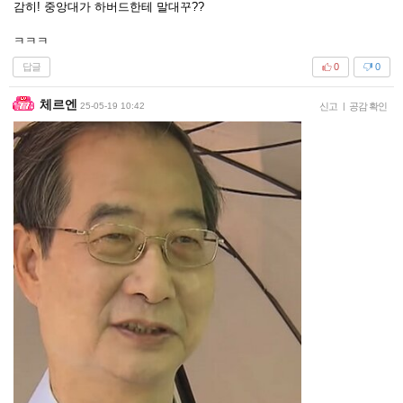
감히! 중앙대가 하버드한테 말대꾸??
ㅋㅋㅋ
답글
0
0
체르엔
25-05-19 10:42
신고
|
공감 확인