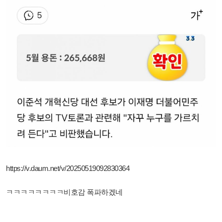
https://v.daum.net/v/20250519092830364
ㅋㅋㅋㅋㅋㅋㅋㅋ비호감 폭파하겠네