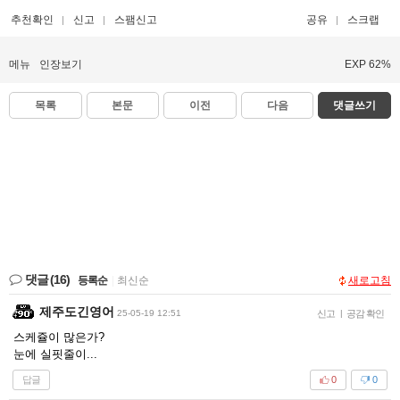
추천확인
신고
스팸신고
공유
스크랩
메뉴
인장보기
EXP 62%
목록
본문
이전
다음
댓글쓰기
댓글
(16)
등록순
|
최신순
새로고침
제주도긴영어
25-05-19 12:51
신고
|
공감 확인
스케쥴이 많은가?
눈에 실핏줄이...
답글
0
0