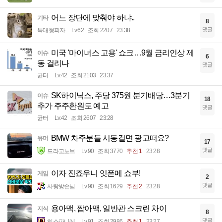
어느 장단에 맞춰야 하냐..
기타
8
댓글
특대형피자
Lv.62
조회 2207
23:38
미국 '마이너스 고용' 쇼크…9월 금리인상 제
이슈
6
동 걸리나
댓글
균터
Lv.42
조회 2103
23:37
SK하이닉스, 주당 375원 분기배당…3분기
이슈
18
추가 주주환원도 예고
댓글
균터
Lv.42
조회 2607
23:28
BMW 차주분들 시동걸면 광고떠요?
유머
17
댓글
드라고노브
Lv.90
조회 3770
추천 1
23:28
이자 진죠우니 잇폰메 쇼부!
게임
2
댓글
사랑방손님
Lv.90
조회 1629
추천 2
23:28
용아맥, 짭아맥, 일반관 스크린 차이
지식
8
댓글
히스파니에
Lv.91
조회 2986
추천 1
23:27