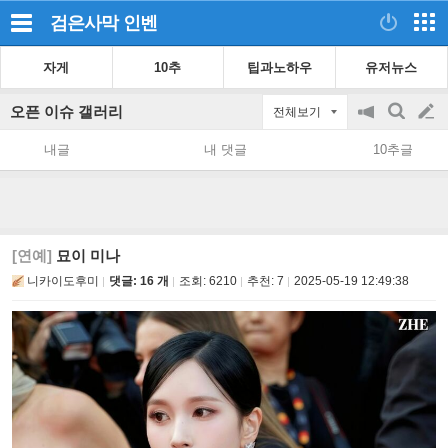
검은사막
인벤
자게
10추
팁과노하우
유저뉴스
오픈 이슈 갤러리
전체보기
공
검
글
지
색
내글
내 댓글
10추글
on/off
쓰
기
[연예]
묘이 미나
니카이도후미
댓글: 16 개
조회:
6210
추천:
7
2025-05-19 12:49:38