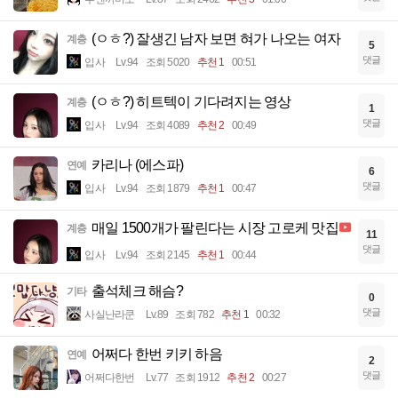
(ㅇㅎ?) 잘생긴 남자 보면 혀가 나오는 여자
계층
5
댓글
입사
Lv.94
조회 5020
추천 1
00:51
(ㅇㅎ?) 히트텍이 기다려지는 영상
계층
1
댓글
입사
Lv.94
조회 4089
추천 2
00:49
카리나 (에스파)
연예
6
댓글
입사
Lv.94
조회 1879
추천 1
00:47
매일 1500개가 팔린다는 시장 고로케 맛집
계층
11
댓글
입사
Lv.94
조회 2145
추천 1
00:44
출석체크 해슴?
기타
0
댓글
사실난라쿤
Lv.89
조회 782
추천 1
00:32
어쩌다 한번 키키 하음
연예
2
댓글
어쩌다한번
Lv.77
조회 1912
추천 2
00:27