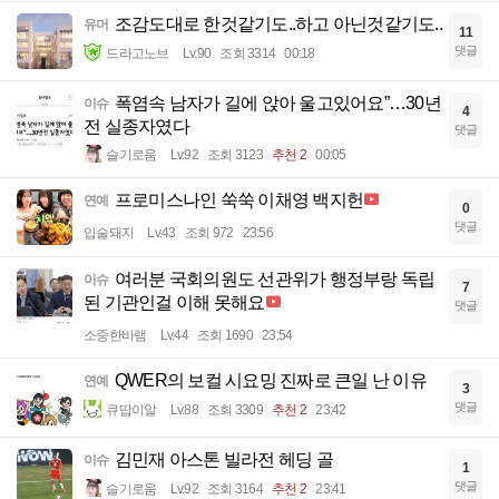
조감도대로 한것같기도..하고 아닌것같기도..
유머
11
댓글
드라고노브
Lv.90
조회 3314
00:18
폭염속 남자가 길에 앉아 울고있어요”…30년
이슈
4
전 실종자였다
댓글
슬기로움
Lv.92
조회 3123
추천 2
00:05
프로미스나인 쑥쑥 이채영 백지헌
연예
0
댓글
입술돼지
Lv.43
조회 972
23:56
여러분 국회의원도 선관위가 행정부랑 독립
이슈
7
된 기관인걸 이해 못해요
댓글
소중한바램
Lv.44
조회 1690
23:54
QWER의 보컬 시요밍 진짜로 큰일 난 이유
연예
3
댓글
큐땁이알
Lv.88
조회 3309
추천 2
23:42
김민재 아스톤 빌라전 헤딩 골
이슈
1
댓글
슬기로움
Lv.92
조회 3164
추천 2
23:41