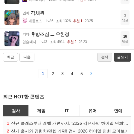
김채원
연예
1
댓글
케를로스
Lv.86
조회 1326
추천 1
23:25
후방조심 ㅡ 우한경
기타
16
댓글
입술돼지
Lv.43
조회 4914
추천 2
23:23
최근
다음
검색
글쓰기
1
2
3
4
5
최근 HOT한 콘텐츠
검사
게임
IT
유머
연예
1
신규 클래스부터 레벨 개편까지, '2026 검은사막 하이델 연회' 총정리
2
신캐 출시와 경험치/만렙 개편! 검사 2026 하이델 연회 모아보기