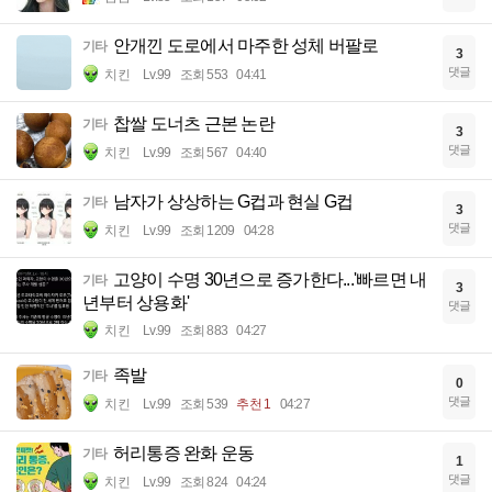
안개낀 도로에서 마주한 성체 버팔로
기타
3
댓글
치킨
Lv.99
조회 553
04:41
찹쌀 도너츠 근본 논란
기타
3
댓글
치킨
Lv.99
조회 567
04:40
남자가 상상하는 G컵과 현실 G컵
기타
3
댓글
치킨
Lv.99
조회 1209
04:28
고양이 수명 30년으로 증가한다...'빠르면 내
기타
3
년부터 상용화'
댓글
치킨
Lv.99
조회 883
04:27
족발
기타
0
댓글
치킨
Lv.99
조회 539
추천 1
04:27
허리통증 완화 운동
기타
1
댓글
치킨
Lv.99
조회 824
04:24