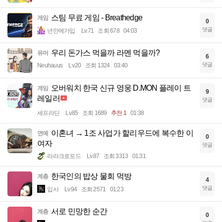
스팀 무료 게임 - Breathedge
게임
0
댓글
년만에가입
Lv.71
조회 678
04:03
우리 돈가스 먹을까 라멘 먹을까?
유머
6
댓글
Neuhauus
Lv.20
조회 1324
03:40
오버워치 한국 신규 영웅 D.MON 플레이 트
게임
9
레일러
댓글
세프라딘
Lv.85
조회 1689
추천 1
01:38
이혼녀 → 1조 사업가 할리우드에 복수한 이
연예
0
여자
댓글
라라크로포드
Lv.87
조회 3313
01:31
한국인의 밥상 물회 먹방
계층
4
댓글
입사
Lv.94
조회 2571
01:23
서로 민망한 순간
계층
0