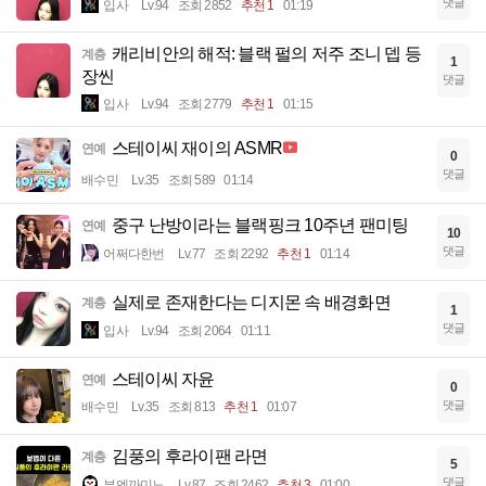
댓글
입사
Lv.94
조회 2852
추천 1
01:19
캐리비안의 해적: 블랙 펄의 저주 조니 뎁 등
계층
1
장씬
댓글
입사
Lv.94
조회 2779
추천 1
01:15
스테이씨 재이의 ASMR
연예
0
댓글
배수민
Lv.35
조회 589
01:14
중구 난방이라는 블랙핑크 10주년 팬미팅
연예
10
댓글
어쩌다한번
Lv.77
조회 2292
추천 1
01:14
실제로 존재한다는 디지몬 속 배경화면
계층
1
댓글
입사
Lv.94
조회 2064
01:11
스테이씨 자윤
연예
0
댓글
배수민
Lv.35
조회 813
추천 1
01:07
김풍의 후라이팬 라면
계층
5
댓글
부엔까미노
Lv.87
조회 2462
추천 3
01:00