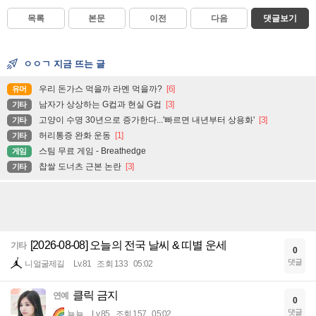
목록
본문
이전
다음
댓글보기
ㅇㅇㄱ 지금 뜨는 글
우리 돈가스 먹을까 라멘 먹을까?
[6]
유머
남자가 상상하는 G컵과 현실 G컵
[3]
기타
고양이 수명 30년으로 증가한다...'빠르면 내년부터 상용화'
[3]
기타
허리통증 완화 운동
[1]
기타
스팀 무료 게임 - Breathedge
게임
찹쌀 도너츠 근본 논란
[3]
기타
[2026-08-08] 오늘의 전국 날씨 & 띠별 운세
기타
0
댓글
니얼굴제길
Lv.81
조회 133
05:02
클릭 금지
연예
0
댓글
뇸뇸
Lv.85
조회 157
05:02