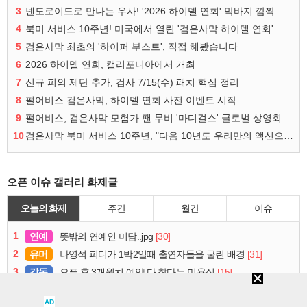
3
넨도로이드로 만나는 우사! '2026 하이델 연회' 막바지 깜짝 공개
4
북미 서비스 10주년! 미국에서 열린 '검은사막 하이델 연회'
5
검은사막 최초의 '하이퍼 부스트', 직접 해봤습니다
6
2026 하이델 연회, 캘리포니아에서 개최
7
신규 피의 제단 추가, 검사 7/15(수) 패치 핵심 정리
8
펄어비스 검은사막, 하이델 연회 사전 이벤트 시작
9
펄어비스, 검은사막 모험가 팬 무비 '마디걸스' 글로벌 상영회 개최
10
검은사막 북미 서비스 10주년, "다음 10년도 우리만의 액션으로"
오픈 이슈 갤러리 화제글
오늘의 화제
주간
월간
이슈
1
연예
[30]
뜻밖의 연예인 미담..jpg
2
유머
[31]
나영석 피디가 1박2일때 출연자들을 굴린 배경
3
감동
[15]
오픈 후 3개월치 예약 다 찼다는 미용실
4
유머
[36]
파브리도 이해 안가는 한국 음식
AD
5