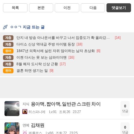
목록
본문
이전
다음
댓글보기
ㅇㅇㄱ 지금 뜨는 글
단지 내 방송 아나운서를 바꾸고 나서 집중도가 확 올라갔다는 한 아파트의 안내방송
[14]
계층
다이소 신상 역대급 주방 아이템 등장
[18]
계층
1847년 의학서에 실린 자위 많이하는 남자 초상화
[6]
유머
이젠 다시는 못 보는 삼파이더맨
[16]
계층
8월 혜자 도시락 신상 근황
[17]
계층
결혼 하면 생기는 일
[9]
유머
용아맥, 짭아맥, 일반관 스크린 차이
지식
0
댓글
히스파니에
Lv.91
조회 26
23:27
김채원
연예
0
댓글
케를로스
Lv.86
조회 72
23:25