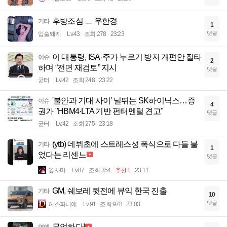
후방조심 ㅡ 우한경
기타
1
댓글
입술돼지
Lv.43
조회 278
23:23
이 대통령, ISA·주가 누르기 방지 개편안 질타
이슈
2
하며 “전면 재검토” 지시
댓글
균터
Lv.42
조회 248
23:22
'불안과 기대 사이' 널뛰는 SK하이닉스…증
이슈
4
권가 "HBM4·LTA 기반 펀터멘털 견고"
댓글
균터
Lv.42
조회 275
23:18
(ytb) 데뷔초에 스트레스성 폭식으로 다들 불
기타
1
었다는 리센느
댓글
옆사마
Lv.87
조회 354
추천 1
23:11
GM, 쉐보레 뒷전에 뷰익 한국 진출
기타
10
댓글
히스파니에
Lv.91
조회 978
23:03
무엄하다!
연예