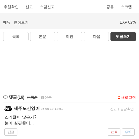
추천확인
신고
스팸신고
공유
스크랩
메뉴
인장보기
EXP 62%
목록
본문
이전
다음
댓글쓰기
댓글
(16)
등록순
|
최신순
새로고침
제주도긴영어
25-05-19 12:51
신고
|
공감 확인
스케쥴이 많은가?
눈에 실핏줄이...
답글
0
0