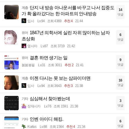
단지 내 방송 아나운서를 바꾸고 나서 집중도
계층
14
가 확 올라갔다는 한 아파트의 안내방송
댓글
입사
Lv.94
조회 4369
추천 4
21:44
1847년 의학서에 실린 자위 많이하는 남자
유머
6
초상화
댓글
옆사마
Lv.87
조회 3719
21:42
결혼 하면 생기는 일
유머
9
댓글
봄봄봉필
Lv.31
조회 3011
추천 2
21:41
이젠 다시는 못 보는 삼파이더맨
계층
16
댓글
입사
Lv.94
조회 3643
추천 3
21:38
심심해서 찾아봤는데
기타
3
댓글
장재시카
Lv.76
조회 1591
21:38
인벤 아이디 해킹.
기타
6
댓글
Kurtas
Lv.88
조회 1564
추천 4
21:34