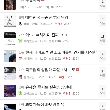
1
댓글
아이스티이
Lv.32
조회 387
23:02
대한민국 군종신부의 위엄
유머
9
댓글
썽바
Lv.89
조회 1214
추천 2
22:57
아~ ㅈㄹ하지마 진짜 ㅋㅋ
이슈
11
댓글
드라고노브
Lv.90
조회 1316
22:55
현재 나이로 치면 꼬꼬마들이 연기를 시작함
감동
6
댓글
사랑방손님
Lv.90
조회 1152
추천 2
22:54
축구협회 성접대 파문 2차 보도
이슈
8
댓글
슬기로움
Lv.92
조회 779
추천 2
22:51
유세윤 콘서트 실황영상떳네
연예
5
댓글
드라고노브
Lv.90
조회 1549
추천 1
22:50
과학자들이 바보인 이유
기타
7