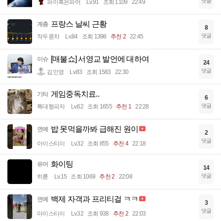
댓글
파이혹은파어
Lv.91
조회 1109
22:49
프랑스 날씨 근황
계층
8
댓글
작두콩차
Lv.84
조회 1398
추천 2
22:45
[매불쇼] 서영교 발언에 대하여
이슈
24
댓글
김인영
Lv.83
조회 1583
22:30
게임중독치료..
기타
6
댓글
특대형피자
Lv.62
조회 1655
추천 1
22:28
밥 못먹을까봐 급해진 원이
연예
2
댓글
아이스티이
Lv.32
조회 855
추천 4
22:18
화이팅
유머
14
댓글
히롣
Lv.15
조회 1069
추천 2
22:08
백제 자객과 프리티걸 ㅋㅋ
연예
3
댓글
아이스티이
Lv.32
조회 938
추천 2
22:03