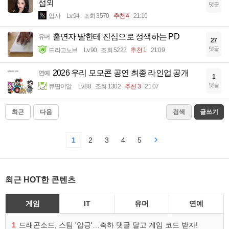
섭외
댓글
입사
Lv.94
조회 3570
추천 4
21:10
출연자 딸한테 진심으로 정색하는 PD
유머
27
댓글
드라고노브
Lv.90
조회 5222
추천 1
21:09
2026 우리 모모콘 공연 최종 라인업 공개
연예
1
댓글
큐땁이알
Lv.88
조회 1302
추천 3
21:07
최근
다음
검색
글쓰기
1
2
3
4
5
최근 HOT한 콘텐츠
게임
IT
유머
연예
1
드래곤소드, 스팀 '압긍'…축하 댓글 달고 게임 코드 받자!