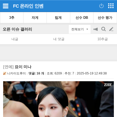
FC 온라인
인벤
3추
자게
팁게
선수 DB
선수 평가
오픈 이슈 갤러리
전체보기
공
검
글
지
색
내글
내 댓글
10추글
on/off
쓰
기
[연예]
묘이 미나
니카이도후미
댓글: 16 개
조회:
6209
추천:
7
2025-05-19 12:49:38