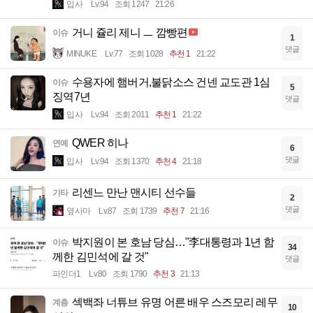
입사
Lv.94
조회 1247
21:26
거니 쥴리 제니 ㅡ 깜빵편
이슈
1
댓글
MINUKE
Lv.77
조회 1028
추천 1
21:22
수용자에 햄버거,불닭소스 건넨 교도관 1심
이슈
5
징역7년
댓글
입사
Lv.94
조회 2011
추천 1
21:22
QWER 히나
연예
6
댓글
입사
Lv.94
조회 1370
추천 4
21:18
리센느 만난 맨시티 선수들
기타
2
댓글
옆사마
Lv.87
조회 1739
추천 7
21:16
박지원이 본 호남 당심…"李대통령과 1년 함
이슈
34
께한 김민석에 갈 것"
댓글
파인더1
Lv.80
조회 1790
추천 3
21:13
섹백좌 너튜브 유명 어른 배우 스즈모리 레무
계층
10