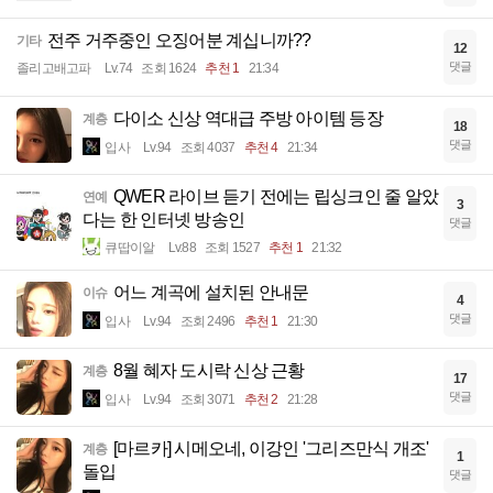
전주 거주중인 오징어분 계십니까??
기타
12
댓글
졸리고배고파
Lv.74
조회 1624
추천 1
21:34
다이소 신상 역대급 주방 아이템 등장
계층
18
댓글
입사
Lv.94
조회 4037
추천 4
21:34
QWER 라이브 듣기 전에는 립싱크인 줄 알았
연예
3
다는 한 인터넷 방송인
댓글
큐땁이알
Lv.88
조회 1527
추천 1
21:32
어느 계곡에 설치된 안내문
이슈
4
댓글
입사
Lv.94
조회 2496
추천 1
21:30
8월 혜자 도시락 신상 근황
계층
17
댓글
입사
Lv.94
조회 3071
추천 2
21:28
[마르카] 시메오네, 이강인 '그리즈만식 개조'
계층
1
돌입
댓글