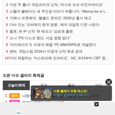
2
이번 주 출시! 게임프리크 신작, '비스트 오브 리인카네이션'
3
스텔라 블레이드 새 주인공 이비가 부릅니다, 'Wanna be in LOVE' 뮤비 공개
4
가레나·포켓페어, ‘팰월드 온라인’ 2026년 출시 예고
5
디바 잇는 '오버워치 한국 영웅', 메카 파일럿 디몬 나온다
6
웹젠, 뮤 IP 신작 '뮤 테오스' 상표권 출원
7
소니 “PS 디스크 중단, 사업 영향 없다”
8
‘아키에이지 S: 자유의 해협’ PC MMORPG로 개발한다
9
엔씨, 게임스컴 2026서 미공개 신작 최초 공개
10
미리 체험하는 '아스트라에 오라티오'...NC, 8/19부터 CBT 참가자 모집
오픈 이슈 갤러리 화제글
오늘의 화제
주간
월간
이슈
이환 플레이 유형 테스트!
1
이벤트 참여하면 1,000 이니
유머
[29]
나영석 피디가 1박2일때 출연자들을 굴린 배경
2
연예
[29]
뜻밖의 연예인 미담..jpg
3
감동
[15]
오픈 후 3개월치 예약 다 찼다는 미용실
AD