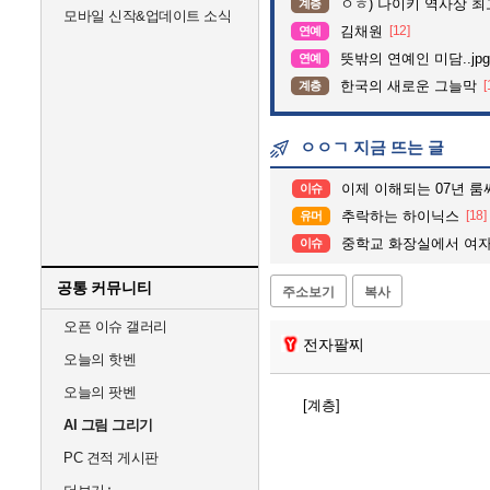
ㅇㅎ) 나이키 역사상 
계층
모바일 신작&업데이트 소식
김채원
[12]
연예
뜻밖의 연예인 미담..jpg
연예
한국의 새로운 그늘막
[
계층
ㅇㅇㄱ 지금 뜨는 글
이제 이해되는 07년 룸싸
이슈
추락하는 하이닉스
[18]
유머
중학교 화장실에서 여자 강
이슈
공통 커뮤니티
주소보기
복사
오픈 이슈 갤러리
전자팔찌
오늘의 핫벤
오늘의 팟벤
[계층]
AI 그림 그리기
PC 견적 게시판