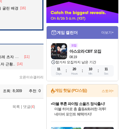
3]
너
 굴린 배경
[16]
게임 캘린더
더보기+
모집
아스오라 CBT 모집
자 인터뷰.
[11]
08.19
참가자 모집까지 남은 기간
자 근황..
[14]
11
20
10
09
Days
Hours
Min
Sec
오픈이슈갤러리
마블 투혼 파이팅 소울즈 정식출시!
게임 핫딜 (PC/스팀)
조회:
8,009
추천:
0
스토어+
마블 히어로 총 출동&화려한 격투!
네이버 포인트 혜택까지!
귀무자: 검의 길 예약 판매 중!
목록
|
댓글(
4
)
10% 할인과
이니&베니 혜택까지!
인벤게임즈 8월 특별 할인!
드래곤소드: 어웨이크닝 입점!
문명 7 특별 할인!
비스트 오브 리인카네이션 정식 출시!
커세어 코브 출시 기념 할인!
더 렐릭 퍼스트 가디언 정식 출시
베데스다 40주년 기념 할인 중!
캡콤 프렌차이즈 할인 진행 중!
캡콤 일부 상품 상시 할인
스타워즈 은하계 레이서
로블록스 기프트 카드 공식 입점
인기 퍼블리셔 모음!
스팀으로 만나는 드래곤소드!
조선&고려 DLC 출시 예정
게임프릭 신작 IP
해적'섬'을 발전시키자!
설화x하드코어 액션!
베데스다의 명작들을
몬헌, 바하 등 인기 IP를
몬헌 와일즈 & 드래곤즈 도그마2
인벤게임즈에서 10% 추가 적립
Robux를 가장 안전하고