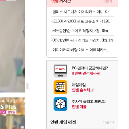
핫딜
게시판
더보기+
할리스 시그니처 아메리카노 미니, 다크, 0.9g, 100개입, 1개
[21,500 -> 9,900] 센토 고불소 치약 120g x 4개
54%할인!순수 데코 화장지, 3겹, 18m, 30롤, 1개
68%할인!이씨네 전라도 파김치, 3kg, 1개
이디야커피 베랑 아이스 아메리카노, 1g, 100개입, 2개
PC 견적이 궁금하다면?
IT인벤 견적게시판
매일매일,
인벤 출석체크!
주사위 굴리고 포인트!
인벤 마블
인벤 게임 평점
더보기+