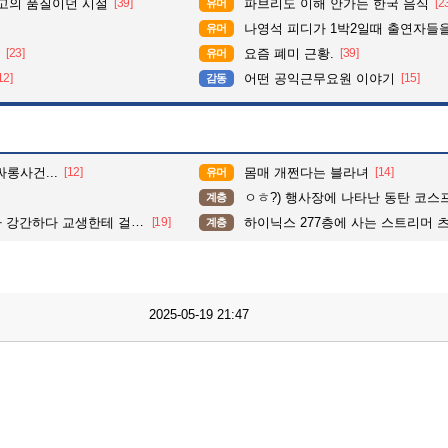
최고의 품질이던 시절
[39]
파브리도 이해 안가는 한국 음식
[2
유머
나영석 피디가 1박2일때 출연자들을
유머
[23]
요즘 폐미 근황.
[39]
유머
12]
어떤 공익근무요원 이야기
[15]
감동
롱사건...
[12]
몸매 개쩐다는 블라녀
[14]
유머
ㅇㅎ?) 행사장에 나타난 동탄 코스프레 츠
계층
간하다 교생한테 걸린 일진.
[19]
하이닉스 277층에 사는 스트리머 츠
계층
2025-05-19 21:47