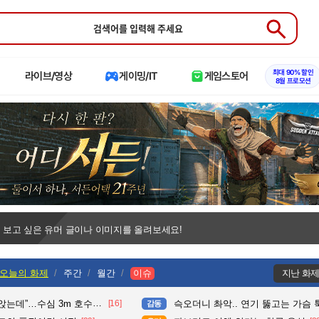
Submit
최대 90% 할인
라이브/영상
게이밍/IT
게임스토어
8월 프로모션
 보고 싶은 유머 글이나 이미지를 올려보세요!
오늘의 화제
주간
월간
이슈
지난 화
수심 3m 호수 뛰어든 60대 의인
[16]
슥오더니 촤악.. 연기 뚫고는 가슴 툭툭.. 지나가
감동