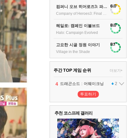
6.0
컴퍼니 오브 히어로즈3: 파이널 스탠드
Company of Heroes3: Final stand
8.0
헤일로: 캠페인 이볼브드
Halo: Campaign Evolved
8.1
고요한 시골 정원 이야기
Village in the Shade
주간 TOP 게임 순위
더보기+
1
2
3
4
5
팰월드
프로야구스피리츠2026
드래곤소드 : 어웨이크닝
블라인드 삼국
어쌔신 크리드: 블랙 플래그 리싱크드
1
2
2
1
투표하기
6
그랑블루 판타지 리링크 - 엔드리스 라그나로크
1
추천 코스프레 갤러리
7
리듬 천국 미라클 스타즈
2