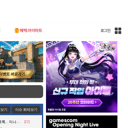
혜택.아이마트
로그인
인
벤
전
체
사
이
트
맵
제보기
이슈 화제보기
인
던 아재의 정체
[22]
벤
배