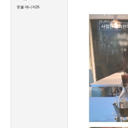
풋볼 매니저26