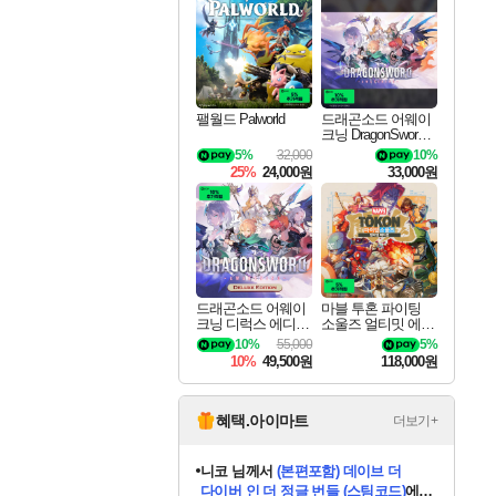
최대 90% 할인가를 만나보세요!
네이버혜택과 함께 만나보세요!
50%할인&추가 적립까지!
네이버 혜택가와 함께 예약하세요!
할인&네이버혜택으로 만나보세요!
네이버페이 혜택과 만나보세요!
40주년 프로모션으로 만나보세요!
할인가에 만나보세요!
일부 에디션 상시 할인!
혜택으로 예약 판매 중
편안하게 충전하세요
팰월드 Palworld
드래곤소드 어웨이
크닝 DragonSword A
wakening
5%
32,000
10%
25%
24,000원
33,000원
드래곤소드 어웨이
마블 투혼 파이팅
크닝 디럭스 에디션
소울즈 얼티밋 에디
DragonSword Awake
션 MARVEL Tokon
10%
55,000
5%
ning Deluxe Edition
Fighting Souls Ultima
10%
49,500원
118,000원
te Edition
혜택.아이마트
더보기+
니코
님께서
(본편포함) 데이브 더
다이버 인 더 정글 번들 (스팀코드)
에