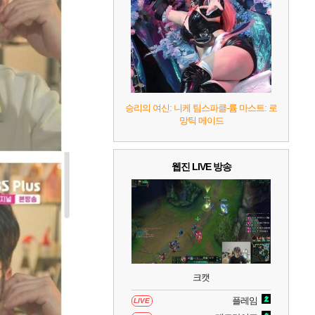
8
헤일로: 캠페인 이볼브드
2
9
캡틴 츠바사 2 월드 파이터즈
10
레고 배트맨: 레거시 오브 더 다크 나이트
승리의 여신: 니케 팀스파클-륨 마스트: 로
망틱 메이드
웹진 LIVE 방송
크캣
플레임
LIVE