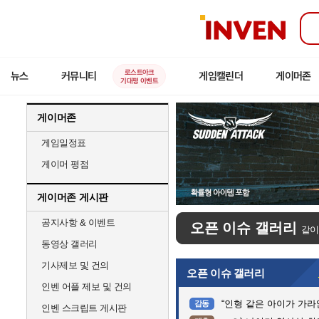
인
벤
로스트아크
뉴스
커뮤니티
게임캘린더
게이머존
기대평 이벤트
게이머존
게임일정표
게이머 평점
게이머존 게시판
공지사항 & 이벤트
오픈 이슈 갤러리
같이
동영상 갤러리
기사제보 및 건의
오픈 이슈 갤러리
인벤 어플 제보 및 건의
“인형 같은 아이가 가라앉는데”…
감동
인벤 스크립트 게시판