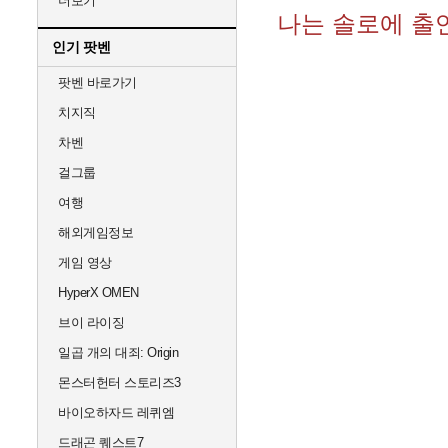
더보기
나는 솔로에 출연
인기 팟벤
팟벤 바로가기
치지직
차벤
걸그룹
여행
해외게임정보
게임 영상
HyperX OMEN
브이 라이징
일곱 개의 대죄: Origin
몬스터헌터 스토리즈3
바이오하자드 레퀴엠
드래곤 퀘스트7