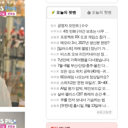
오늘의 팟벤
오늘의 핫벤
공명자 모먼트 | 수수
명조
4컷 만화 | 야간 보초는 너무 힘들어
아주프로
프로젝트 RX 도쿄 게임쇼 참가 결정
섭컬겜
메모리 3사, 2027년 생산분 완판?
해외겜
[일러스트] 자매 앨범 | 장난기 가득한 오후의 공원 (리메이크판)
명조
비스트 오브 리인카네이션 정보/공략글 모음
비스트
7년만에 가족여행을 다녀왔습니다.
여행
7월~8월 부산-단양-충주-울진 다녀왔어요~
여행
모든 성소 위치 공략 (40개) - 귀환한 영혼 도전과제
비스트
60프레임 나오는데 정상일까요?
레퀴엠
스위치2판 ‘몬헌 와일즈’, 30~40fps 목표 추정
해외겜
AI발 원가 압박, 메인보드값 오르나
해외겜
실버 팰리스 CBT 화제의 순간·후기 모음
실팰
쿠를 먼저 보내서 기습하는 법
비스트
[무한대] 출시일, 8월 13일에 나오나
섭컬겜
새로고침