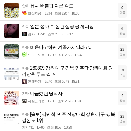
유나 버블팝 다른 각도
연예
9
댓글
달섭지롱
Lv.94
조회 2207
18:38
일본 성 매수 심판 실명 공개 파장
이슈
6
댓글
입사
Lv.94
조회 2116
18:37
비온다고하면 계곡가지말라고..
이슈
25
댓글
드라고노브
Lv.90
조회 2972
18:32
260809 강원 대구 경북 민주당 당원대회 권
이슈
39
리당원 투표 결과
댓글
진겟타원
Lv.70
조회 1678
18:31
다급했던 당직자
기타
4
댓글
사실난라쿤
Lv.89
조회 2023
18:31
[속보] 김민석, 민주 전당대회 강원·대구·경북
이슈
25
경선도 1위
댓글
파인더1
Lv.80
조회 1857
18:29