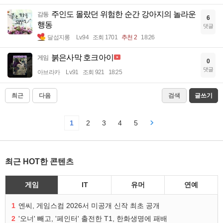
주인도 몰랐던 위험한 순간 강아지의 놀라운
감동
6
행동
댓글
달섭지롱
Lv.94
조회 1701
추천 2
18:26
붉은사막 호크아이
게임
0
댓글
아브라카
Lv.91
조회 921
18:25
최근
다음
검색
글쓰기
1
2
3
4
5
최근 HOT한 콘텐츠
게임
IT
유머
연예
1
엔씨, 게임스컴 2026서 미공개 신작 최초 공개
2
'오너' 빼고, '페인터' 출전한 T1, 한화생명에 패배