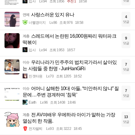
댓글
입사
Lv.94
조회 1856
추천 1
18:58
사랑스러운 있지 유나
연예
4
댓글
너빨갱이지
Lv.86
조회 976
18:58
스레드에서 논란된 16,000원짜리 워터파크
계층
9
떡볶이
댓글
입사
Lv.94
조회 1953
18:57
우리나라가 민주주의 법치국가라서 살아있
이슈
7
는 사람들 중 한명 - JunHanGiRi
댓글
진겟타원
Lv.70
조회 1205
18:52
어머니 살해한 10대 아들, “미안하지 않냐” 질
이슈
7
문에…주변 경계하며 ‘침묵’
댓글
Earth
Lv.96
조회 1408
18:46
전 AV여배우 우에하라 아이가 말하는 가장
계층
13
열심히 한 작품.
댓글
전자팔찌
Lv.93
조회 3222
18:45