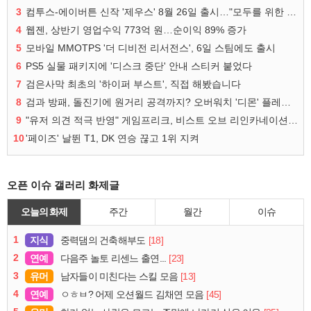
3
컴투스-에이버튼 신작 '제우스' 8월 26일 출시…"모두를 위한 경쟁"
4
웹젠, 상반기 영업수익 773억 원…순이익 89% 증가
5
모바일 MMOTPS '더 디비전 리서전스', 6일 스팀에도 출시
6
PS5 실물 패키지에 '디스크 중단' 안내 스티커 붙었다
7
검은사막 최초의 '하이퍼 부스트', 직접 해봤습니다
8
검과 방패, 돌진기에 원거리 공격까지? 오버워치 '디몬' 플레이 영상
9
"유저 의견 적극 반영" 게임프리크, 비스트 오브 리인카네이션 개선 나선다
10
'페이즈' 날뛴 T1, DK 연승 끊고 1위 지켜
오픈 이슈 갤러리 화제글
오늘의 화제
주간
월간
이슈
1
지식
[18]
중력댐의 건축해부도
2
연예
[23]
다음주 놀토 리센느 출연...
3
유머
[13]
남자들이 미친다는 스킬 모음
4
연예
[45]
ㅇㅎㅂ? 어제 오션월드 김채연 모음