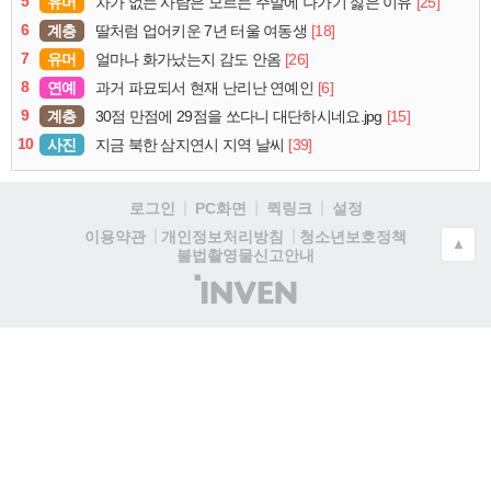
5
유머
[25]
차가 없는 사람은 모르는 주말에 나가기 싫은 이유
6
계층
[18]
딸처럼 업어키운 7년 터울 여동생
7
유머
[26]
얼마나 화가났는지 감도 안옴
8
연예
[6]
과거 파묘되서 현재 난리난 연예인
9
계층
[15]
30점 만점에 29점을 쏘다니 대단하시네요.jpg
10
사진
[39]
지금 북한 삼지연시 지역 날씨
로그인
PC화면
퀵링크
설정
청소년보호정책
이용약관
개인정보처리방침
▲
불법촬영물신고안내
(주)
인
벤