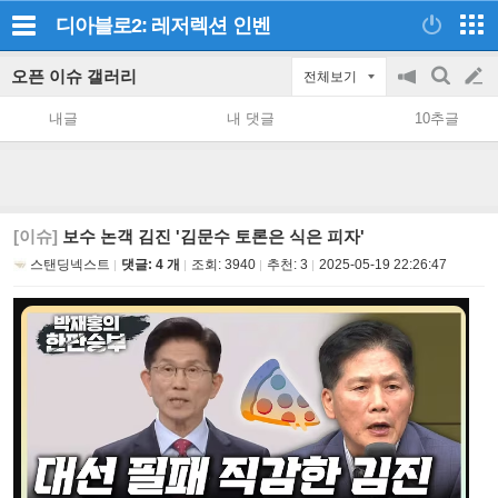
디아블로2: 레저렉션
인벤
오픈 이슈 갤러리
전체보기
공
검
글
지
색
내글
내 댓글
10추글
on/off
쓰
기
[이슈]
보수 논객 김진 '김문수 토론은 식은 피자'
스탠딩넥스트
댓글: 4 개
조회:
3940
추천:
3
2025-05-19 22:26:47