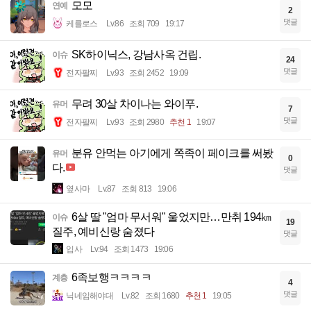
모모
연예
2
댓글
케를로스
Lv.86
조회 709
19:17
SK하이닉스, 강남사옥 건립.
이슈
24
댓글
전자팔찌
Lv.93
조회 2452
19:09
무려 30살 차이나는 와이푸.
유머
7
댓글
전자팔찌
Lv.93
조회 2980
추천 1
19:07
분유 안먹는 아기에게 쪽족이 페이크를 써봤
유머
0
다.
댓글
옆사마
Lv.87
조회 813
19:06
6살 딸 "엄마 무서워" 울었지만…만취 194㎞
이슈
19
질주, 예비신랑 숨졌다
댓글
입사
Lv.94
조회 1473
19:06
6족보행ㅋㅋㅋㅋ
계층
4
댓글
닉네임해야대
Lv.82
조회 1680
추천 1
19:05