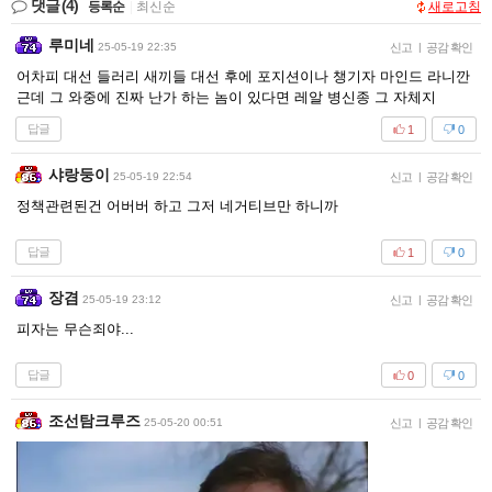
댓글
(4)
등록순
|
최신순
새로고침
루미네
25-05-19 22:35
신고
|
공감 확인
어차피 대선 들러리 새끼들 대선 후에 포지션이나 챙기자 마인드 라니깐
근데 그 와중에 진짜 난가 하는 놈이 있다면 레알 병신종 그 자체지
답글
1
0
샤랑둥이
25-05-19 22:54
신고
|
공감 확인
정책관련된건 어버버 하고 그저 네거티브만 하니까
답글
1
0
장겸
25-05-19 23:12
신고
|
공감 확인
피자는 무슨죄야...
답글
0
0
조선탐크루즈
25-05-20 00:51
신고
|
공감 확인