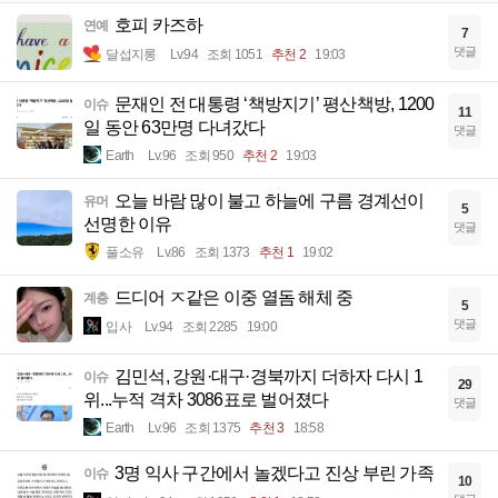
호피 카즈하
연예
7
댓글
달섭지롱
Lv.94
조회 1051
추천 2
19:03
문재인 전 대통령 ‘책방지기’ 평산책방, 1200
이슈
11
일 동안 63만명 다녀갔다
댓글
Earth
Lv.96
조회 950
추천 2
19:03
오늘 바람 많이 불고 하늘에 구름 경계선이
유머
5
선명한 이유
댓글
풀소유
Lv.86
조회 1373
추천 1
19:02
드디어 ㅈ같은 이중 열돔 해체 중
계층
5
댓글
입사
Lv.94
조회 2285
19:00
김민석, 강원·대구·경북까지 더하자 다시 1
이슈
29
위...누적 격차 3086표로 벌어졌다
댓글
Earth
Lv.96
조회 1375
추천 3
18:58
3명 익사 구간에서 놀겠다고 진상 부린 가족
이슈
10