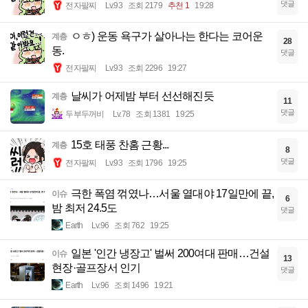
댓글
전자팔찌
Lv.93
조회 2179
추천 1
19:28
ㅇㅎ) 운동 욕구가 살아나는 한다는 코어운
계층
28
동.
댓글
전자팔찌
Lv.93
조회 2296
19:27
날씨가 어제밤 부터 선선해진듯
계층
11
댓글
두부두꺼비
Lv.78
조회 1381
19:25
15호 태풍 찬홈 근황...
계층
8
댓글
전자팔찌
Lv.93
조회 1796
19:25
극한 폭염 꺾였나…서울 열대야 17일만에 끝,
이슈
6
밤 최저 24.5도
댓글
Earth
Lv.96
조회 762
19:25
일본 '인간 냉장고' 벌써 200여대 판매…건설
이슈
13
현장·골프장서 인기
댓글
Earth
Lv.96
조회 1496
19:21