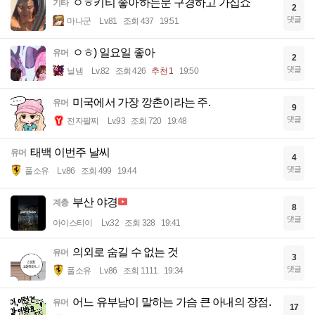
ㅇㅎ키티 좋아하는분 구경하고 가십쇼
기타
2
댓글
마나군
Lv.81
조회 437
19:51
ㅇㅎ) 일요일 좋아
유머
2
댓글
닐냄
Lv.82
조회 426
추천 1
19:50
미국에서 가장 깡촌이라는 주.
유머
9
댓글
전자팔찌
Lv.93
조회 720
19:48
태백 이번주 날씨
유머
4
댓글
풀소유
Lv.86
조회 499
19:44
부산 야경
계층
8
댓글
아이스티이
Lv.32
조회 328
19:41
의외로 숨길 수 없는 것
유머
3
댓글
풀소유
Lv.86
조회 1111
19:34
어느 유부남이 말하는 가슴 큰 아내의 장점.
유머
17