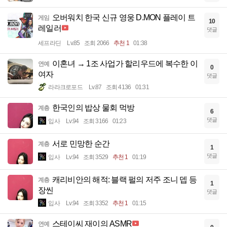
오버워치 한국 신규 영웅 D.MON 플레이 트
게임
10
레일러
댓글
세프라딘
Lv.85
조회 2066
추천 1
01:38
이혼녀 → 1조 사업가 할리우드에 복수한 이
연예
0
여자
댓글
라라크로포드
Lv.87
조회 4136
01:31
한국인의 밥상 물회 먹방
계층
6
댓글
입사
Lv.94
조회 3166
01:23
서로 민망한 순간
계층
1
댓글
입사
Lv.94
조회 3529
추천 1
01:19
캐리비안의 해적: 블랙 펄의 저주 조니 뎁 등
계층
1
장씬
댓글
입사
Lv.94
조회 3352
추천 1
01:15
스테이씨 재이의 ASMR
연예