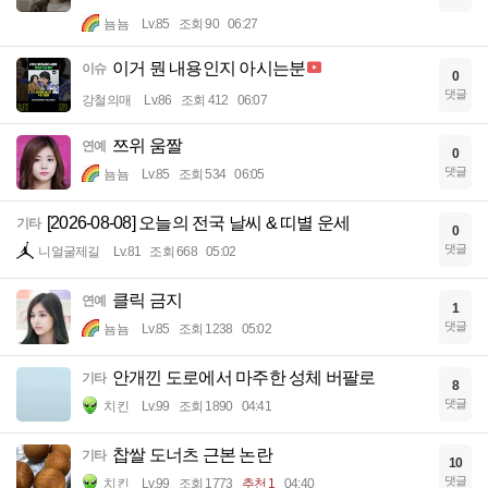
뇸뇸
Lv.85
조회 90
06:27
이거 뭔 내용인지 아시는분
이슈
0
댓글
강철의매
Lv.86
조회 412
06:07
쯔위 움짤
연예
0
댓글
뇸뇸
Lv.85
조회 534
06:05
[2026-08-08] 오늘의 전국 날씨 & 띠별 운세
기타
0
댓글
니얼굴제길
Lv.81
조회 668
05:02
클릭 금지
연예
1
댓글
뇸뇸
Lv.85
조회 1238
05:02
안개낀 도로에서 마주한 성체 버팔로
기타
8
댓글
치킨
Lv.99
조회 1890
04:41
찹쌀 도너츠 근본 논란
기타
10
댓글
치킨
Lv.99
조회 1773
추천 1
04:40