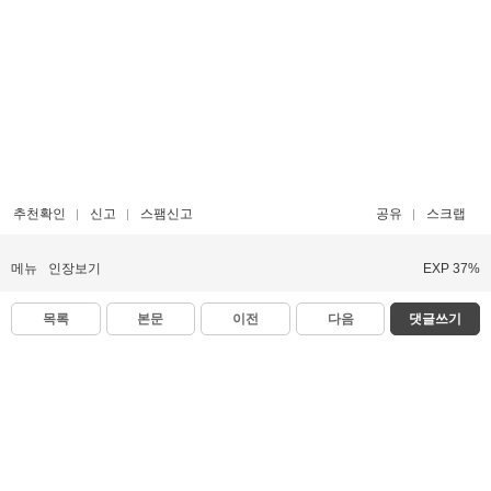
추천확인
신고
스팸신고
공유
스크랩
메뉴
인장보기
EXP 37%
목록
본문
이전
다음
댓글쓰기