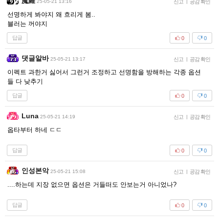
魔羅
25-05-21 13:16
신고
|
공감 확인
선명하게 봐야지 왜 흐리게 봄..
블러는 꺼야지
답글
0
0
댓글알바
25-05-21 13:17
신고
|
공감 확인
이펙트 과한거 싫어서 그런거 조정하고 선명함을 방해하는 각종 옵션
들 다 낮추기
답글
0
0
Luna
25-05-21 14:19
신고
|
공감 확인
옵타부터 하네 ㄷㄷ
답글
0
0
인성본악
25-05-21 15:08
신고
|
공감 확인
....하는데 지장 없으면 옵션은 거들떠도 안보는거 아니었나?
답글
0
0