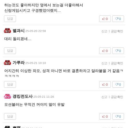
하는것도 좋아하지만 옆에서 보는걸 더좋아해서
신랑게임시키고 구경했었더랬지...
답글
0
0
별과시
25-05-20 22:58
신고
|
공감 확인
대리 돌리겠네...
답글
0
0
가루라
25-05-21 10:10
신고
|
공감 확인
어지간히 이상한 외모, 성격 아니면 바로 결혼하자고 달라붙을 거 같음ㅋ
ㅋㅋㅋㅋ
답글
0
0
갱킹전도사
25-05-21 11:26
신고
|
공감 확인
모션블러는 무적건 꺼야지 멀미 유발
답글
0
0