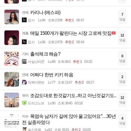
카리나 (에스파)
연예
7
댓글
입사
Lv.94
조회 2208
추천 1
00:47
매일 1500개가 팔린다는 시장 고로케 맛집
계층
12
댓글
입사
Lv.94
조회 2479
추천 2
00:44
출석체크 해슴?
기타
0
댓글
사실난라쿤
Lv.89
조회 863
추천 1
00:32
어쩌다 한번 키키 하음
연예
2
댓글
어쩌다한번
Lv.77
조회 2167
추천 2
00:27
조감도대로 한것같기도..하고 아닌것같기도..
유머
12
댓글
드라고노브
Lv.90
조회 3840
00:18
폭염속 남자가 길에 앉아 울고있어요”…30년
이슈
4
전 실종자였다
댓글
슬기로움
Lv.92
조회 3535
추천 2
00:05