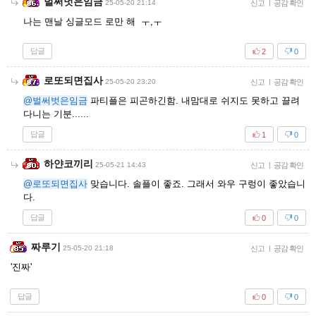
벌써벗은임금
25-05-20 21:14
신고
|
공감 확인
나는 맨날 싱글모드 로만 해 ㅜ,ㅜ
답글
2
0
로또되면집사
25-05-20 23:20
신고
|
공감 확인
@벌써벗은임금
파티플은 피곤하긴함. 내맘대로 쉬지도 못하고 끌려
다니는 기분......
답글
1
0
하얀코끼리
25-05-21 14:43
신고
|
공감 확인
@로또되면집사
맞습니다. 솔플이 좋죠. 그래서 와우 구렁이 좋았습니
다.
답글
0
0
짜루기
25-05-20 21:18
신고
|
공감 확인
'진짜'
답글
0
0