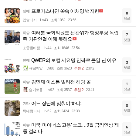
프로미스나인 쑥쑥 이채영 백지헌
연예
0
댓글
입술돼지
Lv.43
조회 1062
23:56
여러분 국회의원도 선관위가 행정부랑 독립
이슈
7
된 기관인걸 이해 못해요
댓글
소중한바램
Lv.44
조회 1846
23:54
QWER의 보컬 시요밍 진짜로 큰일 난 이유
연예
3
댓글
큐땁이알
Lv.88
조회 3623
추천 2
23:42
김민재 아스톤 빌라전 헤딩 골
이슈
1
댓글
슬기로움
Lv.92
조회 3537
추천 2
23:41
어느 장단에 맞춰야 하냐..
기타
8
댓글
특대형피자
Lv.62
조회 2424
23:38
미국 '마이너스 고용' 쇼크…9월 금리인상 제
이슈
6
동 걸리나
댓글