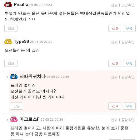
Prisilra
25-05-20 21:23
신고
|
공감 확인
뿌옇게 만드는 옵션 못바꾸게 넣는놈들은 백내장걸린놈들인가 언리얼
의 한계인가 ㅅㅂ
답글
0
0
Type98
25-05-20 21:28
신고
|
공감 확인
모션블러는 왜 끄징
답글
0
0
닉따위귀차나
25-05-20 22:59
신고
|
공감 확인
프레임 떨어짐
모션블러 끌정도 여자다?
패션 게이머 아닌 찐 개이머다
답글
4
0
마크로스F
25-05-21 09:39
신고
|
공감 확인
프레임 떨어지고, 사람에 따라 울렁거림을 유발함, 눈에 보기 좋은
듯 하나 눈이 금방 피로해짐