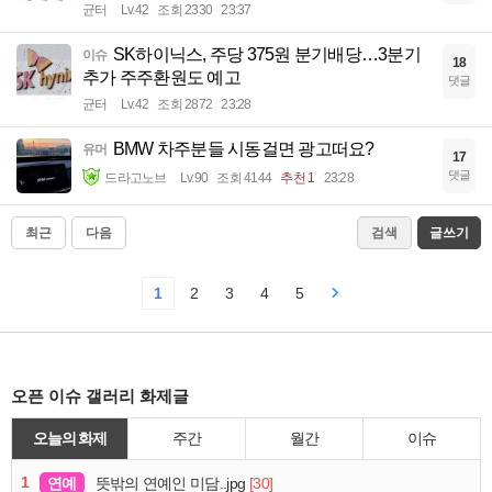
균터
Lv.42
조회 2330
23:37
SK하이닉스, 주당 375원 분기배당…3분기
이슈
18
추가 주주환원도 예고
댓글
균터
Lv.42
조회 2872
23:28
BMW 차주분들 시동걸면 광고떠요?
유머
17
댓글
드라고노브
Lv.90
조회 4144
추천 1
23:28
최근
다음
검색
글쓰기
1
2
3
4
5
오픈 이슈 갤러리 화제글
오늘의 화제
주간
월간
이슈
1
연예
[30]
뜻밖의 연예인 미담..jpg