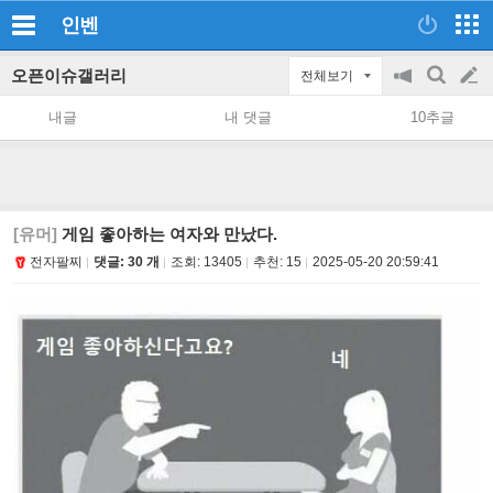
인벤
오픈이슈갤러리
전체보기
공
검
글
지
색
내글
내 댓글
10추글
on/off
쓰
기
[유머]
게임 좋아하는 여자와 만났다.
전자팔찌
댓글: 30 개
조회:
13405
추천:
15
2025-05-20 20:59:41