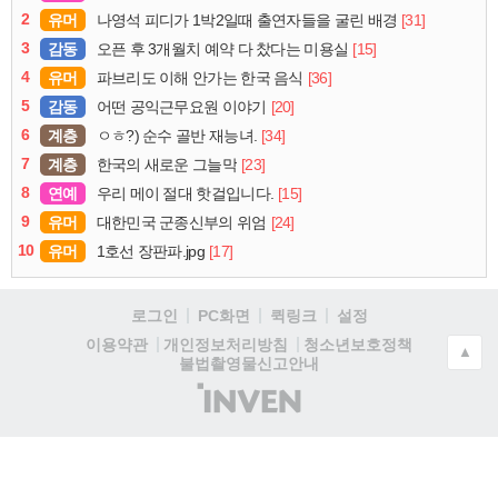
2
유머
[31]
나영석 피디가 1박2일때 출연자들을 굴린 배경
3
감동
[15]
오픈 후 3개월치 예약 다 찼다는 미용실
4
유머
[36]
파브리도 이해 안가는 한국 음식
5
감동
[20]
어떤 공익근무요원 이야기
6
계층
[34]
ㅇㅎ?) 순수 골반 재능녀.
7
계층
[23]
한국의 새로운 그늘막
8
연예
[15]
우리 메이 절대 핫걸입니다.
9
유머
[24]
대한민국 군종신부의 위엄
10
유머
[17]
1호선 장판파.jpg
로그인
PC화면
퀵링크
설정
청소년보호정책
이용약관
개인정보처리방침
▲
불법촬영물신고안내
(주)
인
벤