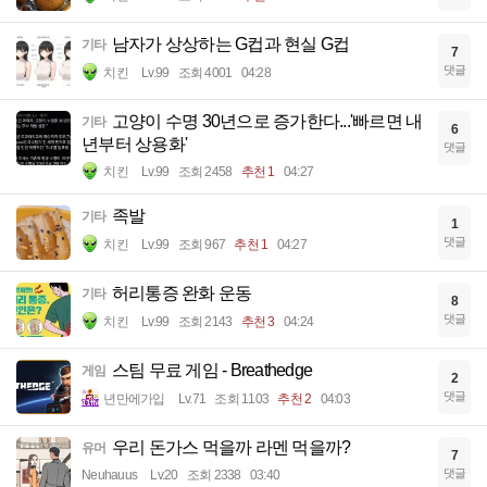
남자가 상상하는 G컵과 현실 G컵
기타
7
댓글
치킨
Lv.99
조회 4001
04:28
고양이 수명 30년으로 증가한다...'빠르면 내
기타
6
년부터 상용화'
댓글
치킨
Lv.99
조회 2458
추천 1
04:27
족발
기타
1
댓글
치킨
Lv.99
조회 967
추천 1
04:27
허리통증 완화 운동
기타
8
댓글
치킨
Lv.99
조회 2143
추천 3
04:24
스팀 무료 게임 - Breathedge
게임
2
댓글
년만에가입
Lv.71
조회 1103
추천 2
04:03
우리 돈가스 먹을까 라멘 먹을까?
유머
7
댓글
Neuhauus
Lv.20
조회 2338
03:40