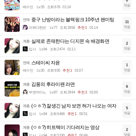
0
댓글
배수민
Lv.35
조회 678
01:14
중구 난방이라는 블랙핑크 10주년 팬미팅
연예
11
댓글
어쩌다한번
Lv.77
조회 2856
추천 1
01:14
실제로 존재한다는 디지몬 속 배경화면
계층
2
댓글
입사
Lv.94
조회 2474
01:11
스테이씨 자윤
연예
1
댓글
배수민
Lv.35
조회 930
추천 1
01:07
김풍의 후라이팬 라면
계층
6
댓글
부엔까미노
Lv.87
조회 2944
추천 3
01:00
(ㅇㅎ?) 잘생긴 남자 보면 혀가 나오는 여자
계층
5
댓글
입사
Lv.94
조회 6466
추천 1
00:51
(ㅇㅎ?) 히트텍이 기다려지는 영상
계층
2
댓글
입사
Lv.94
조회 5330
추천 2
00:49