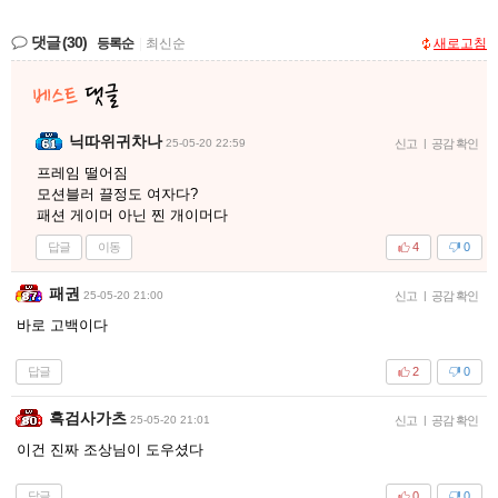
댓글
(30)
등록순
|
최신순
새로고침
닉따위귀차나
25-05-20 22:59
신고
|
공감 확인
프레임 떨어짐
모션블러 끌정도 여자다?
패션 게이머 아닌 찐 개이머다
답글
이동
4
0
패권
25-05-20 21:00
신고
|
공감 확인
바로 고백이다
답글
2
0
흑검사가츠
25-05-20 21:01
신고
|
공감 확인
이건 진짜 조상님이 도우셨다
답글
0
0