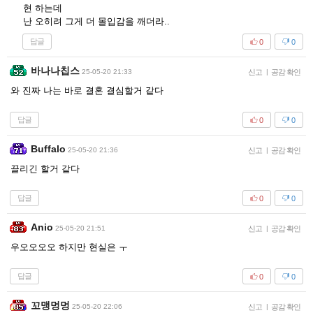
현 하는데
난 오히려 그게 더 몰입감을 깨더라..
답글
0
0
바나나칩스
25-05-20 21:33
신고
|
공감 확인
와 진짜 나는 바로 결혼 결심할거 같다
답글
0
0
Buffalo
25-05-20 21:36
신고
|
공감 확인
끌리긴 할거 같다
답글
0
0
Anio
25-05-20 21:51
신고
|
공감 확인
우오오오오 하지만 현실은 ㅜ
답글
0
0
꼬맹멍멍
25-05-20 22:06
신고
|
공감 확인