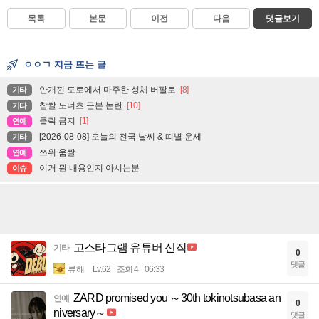
목록
본문
이전
다음
댓글보기
ㅇㅇㄱ 지금 뜨는 글
안개낀 도로에서 마주한 성체 버팔로
[8]
기타
찹쌀 도너츠 근본 논란
[10]
기타
클릭 금지
[1]
연예
[2026-08-08] 오늘의 전국 날씨 & 띠별 운세
기타
쯔위 움짤
연예
이거 뭔 내용인지 아시는분
이슈
고스타그램 유튜버 신작
기타
0
댓글
류햬
Lv.62
조회 4
06:33
ZARD promised you ～30th tokinotsubasa an
연예
0
niversary～
댓글