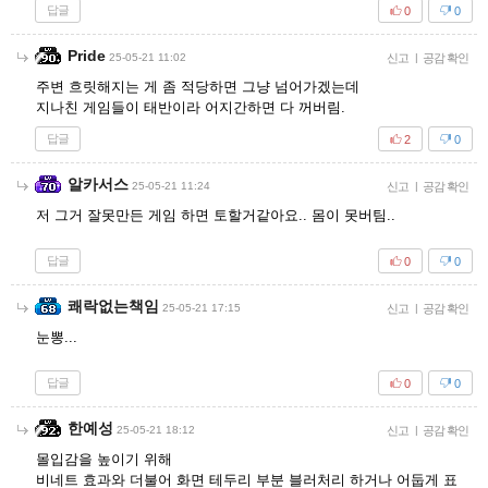
답글
0
0
Pride
25-05-21 11:02
신고
|
공감 확인
주변 흐릿해지는 게 좀 적당하면 그냥 넘어가겠는데
지나친 게임들이 태반이라 어지간하면 다 꺼버림.
답글
2
0
알카서스
25-05-21 11:24
신고
|
공감 확인
저 그거 잘못만든 게임 하면 토할거같아요.. 몸이 못버팀..
답글
0
0
쾌락없는책임
25-05-21 17:15
신고
|
공감 확인
눈뽕...
답글
0
0
한예성
25-05-21 18:12
신고
|
공감 확인
몰입감을 높이기 위해
비네트 효과와 더불어 화면 테두리 부분 블러처리 하거나 어둡게 표