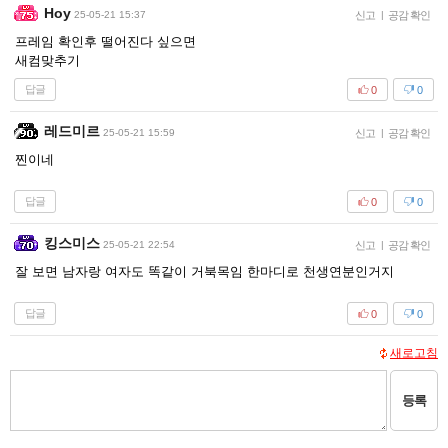
Hoy
25-05-21 15:37
신고
|
공감 확인
프레임 확인후 떨어진다 싶으면
새컴맞추기
답글
0
0
레드미르
25-05-21 15:59
신고
|
공감 확인
찐이네
답글
0
0
킹스미스
25-05-21 22:54
신고
|
공감 확인
잘 보면 남자랑 여자도 똑같이 거북목임 한마디로 천생연분인거지
답글
0
0
새로고침
등록