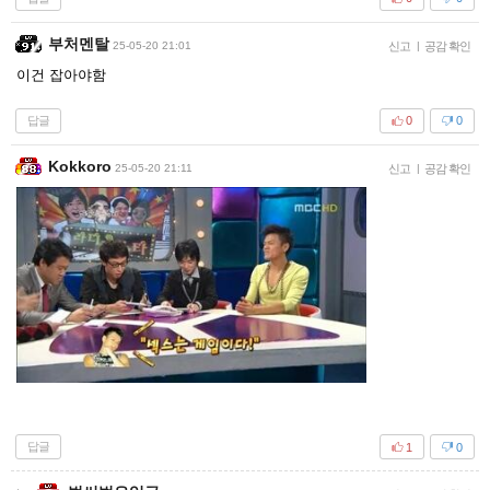
부처멘탈
25-05-20 21:01
신고
|
공감 확인
이건 잡아야함
답글
0
0
Kokkoro
25-05-20 21:11
신고
|
공감 확인
답글
1
0