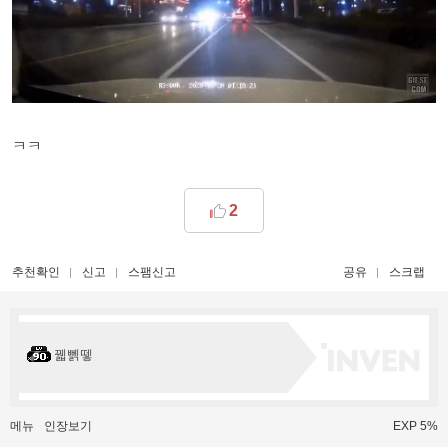
ㅋㅋ
2
추천확인
신고
스팸신고
공유
스크랩
꿻뻵뗗
메뉴
인장보기
EXP 5%