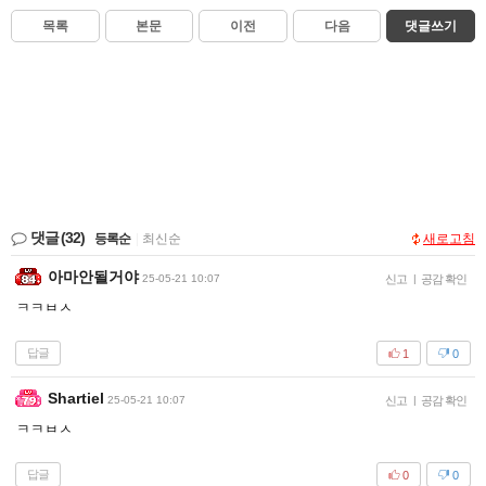
목록
본문
이전
다음
댓글쓰기
댓글
(32)
등록순
|
최신순
새로고침
아마안될거야
25-05-21 10:07
신고
|
공감 확인
ㅋㅋㅂㅅ
답글
1
0
Shartiel
25-05-21 10:07
신고
|
공감 확인
ㅋㅋㅂㅅ
답글
0
0