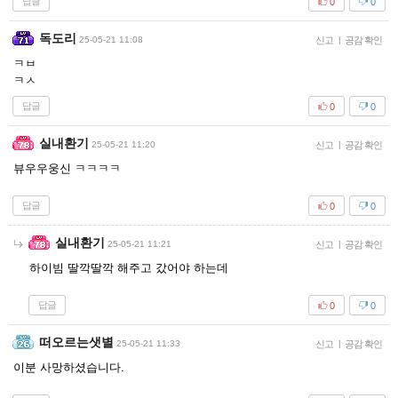
답글
0
0
독도리
25-05-21 11:08
신고
|
공감 확인
ㅋㅂ
ㅋㅅ
답글
0
0
실내환기
25-05-21 11:20
신고
|
공감 확인
뷰우우웅신 ㅋㅋㅋㅋ
답글
0
0
실내환기
25-05-21 11:21
신고
|
공감 확인
하이빔 딸깍딸깍 해주고 갔어야 하는데
답글
0
0
떠오르는샛별
25-05-21 11:33
신고
|
공감 확인
이분 사망하셨습니다.