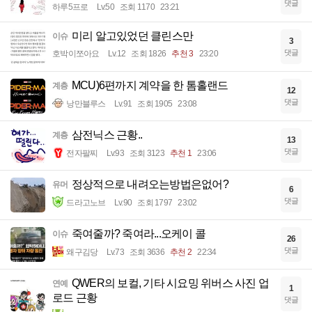
댓글
하루5프로
Lv.50
조회 1170
23:21
미리 알고있었던 클린스만
이슈
3
댓글
호박이쪼아요
Lv.12
조회 1826
추천 3
23:20
MCU)6편까지 계약을 한 톰홀랜드
계층
12
댓글
낭만블루스
Lv.91
조회 1905
23:08
삼전닉스 근황..
계층
13
댓글
전자팔찌
Lv.93
조회 3123
추천 1
23:06
정상적으로 내려오는방법은없어?
유머
6
댓글
드라고노브
Lv.90
조회 1797
23:02
죽여줄까? 죽여라...오케이 콜
이슈
26
댓글
왜구김당
Lv.73
조회 3636
추천 2
22:34
QWER의 보컬, 기타 시요밍 위버스 사진 업
연예
1
로드 근황
댓글