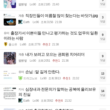
3
댓글
꿻뻵뗗
Lv.90
조회 2185
21:40
직장인들이 여름철 많이 찾는다는 바닷가.jpg
계층
3
댓글
Earth
Lv.96
조회 3156
21:39
출장가서 이쁜이들 만나고 평가하는 것도 업무의 일환
유머
9
이라는 사람
댓글
풀소유
Lv.86
조회 2778
추천 2
21:38
내가 보려고 모으는 권희원 치어리더
계층
9
댓글
꿻뻵뗗
Lv.90
조회 2051
추천 1
21:36
손님 : 말 길게 안한다.
유머
13
댓글
드라고노브
Lv.90
조회 3813
추천 1
21:32
심장내과 전문의가 말하는 공복에 올리브유
지식
14
의 진실
댓글
Earth
Lv.96
조회 3562
추천 6
21:32