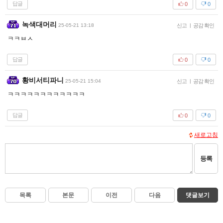
답글
0
0
녹색대머리
25-05-21 13:18
신고
|
공감 확인
ㅋㅋㅂㅅ
답글
0
0
황비서티파니
25-05-21 15:04
신고
|
공감 확인
ㅋㅋㅋㅋㅋㅋㅋㅋㅋㅋㅋㅋ
답글
0
0
새로고침
등록
목록
본문
이전
다음
댓글보기