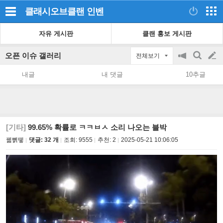
클래시오브클랜
인벤
자유 게시판
클랜 홍보 게시판
오픈 이슈 갤러리
전체보기
공
검
글
지
색
내글
내 댓글
10추글
on/off
쓰
기
[기타]
99.65% 확률로 ㅋㅋㅂㅅ 소리 나오는 블박
꿻뻵뗗
댓글: 32 개
조회:
9555
추천:
2
2025-05-21 10:06:05