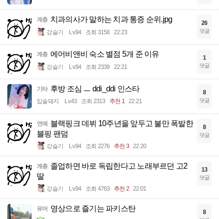
치과의사가 말하는 치과 통증 순위.jpg
계층
26
댓글
강슬기
Lv.94
조회 3158
22:23
에어비앤비 숙소 별점 5개 준 이유
계층
1
댓글
강슬기
Lv.94
조회 2339
22:21
후방 조심 ㅡ ddi_ddi 인스타
기타
8
댓글
입술돼지
Lv.43
조회 2313
추천 1
22:21
블랙핑크 데뷔 10주년을 앞두고 불만 폭발한
연예
8
블핑 팬덤
댓글
강슬기
Lv.94
조회 2276
추천 3
22:20
졸업하면 바로 독립한다고 노래부르던 고2
계층
13
딸
댓글
강슬기
Lv.94
조회 4763
추천 2
22:01
영상으로 즐기는 파키스탄
유머
8