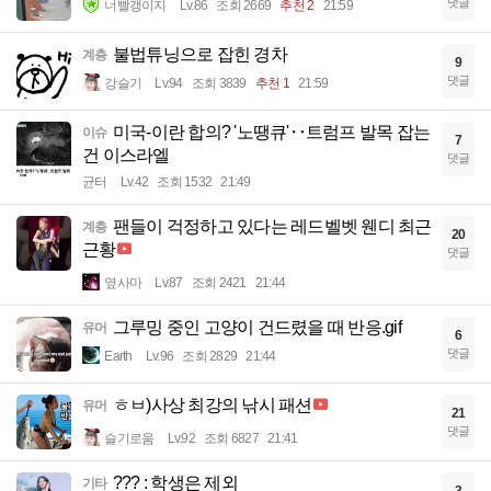
댓글
너빨갱이지
Lv.86
조회 2669
추천 2
21:59
불법튜닝으로 잡힌 경차
계층
9
댓글
강슬기
Lv.94
조회 3839
추천 1
21:59
미국-이란 합의? '노땡큐'‥트럼프 발목 잡는
이슈
7
건 이스라엘
댓글
균터
Lv.42
조회 1532
21:49
팬들이 걱정하고 있다는 레드벨벳 웬디 최근
계층
20
근황
댓글
옆사마
Lv.87
조회 2421
21:44
그루밍 중인 고양이 건드렸을 때 반응.gif
유머
6
댓글
Earth
Lv.96
조회 2829
21:44
ㅎㅂ)사상 최강의 낚시 패션
유머
21
댓글
슬기로움
Lv.92
조회 6827
21:41
??? : 학생은 제외
기타