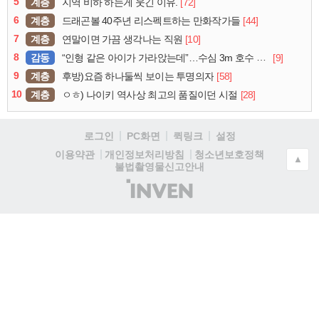
5
계층
[72]
지역 비하 하는게 웃긴 이유.
6
계층
[44]
드래곤볼 40주년 리스펙트하는 만화작가들
7
계층
[10]
연말이면 가끔 생각나는 직원
8
감동
[9]
“인형 같은 아이가 가라앉는데”…수심 3m 호수 뛰어든 60대 의인
9
계층
[58]
후방)요즘 하나둘씩 보이는 투명의자
10
계층
[28]
ㅇㅎ) 나이키 역사상 최고의 품질이던 시절
로그인
PC화면
퀵링크
설정
청소년보호정책
이용약관
개인정보처리방침
▲
불법촬영물신고안내
(주)
인
벤