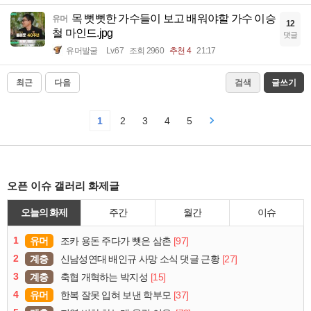
목 뻣뻣한 가수들이 보고 배워야할 가수 이승
유머
12
철 마인드.jpg
댓글
유머발굴
Lv.67
조회 2960
추천 4
21:17
최근
다음
검색
글쓰기
1
2
3
4
5
오픈 이슈 갤러리 화제글
오늘의 화제
주간
월간
이슈
1
유머
[97]
조카 용돈 주다가 뺏은 삼촌
2
계층
[27]
신남성연대 배인규 사망 소식 댓글 근황
3
계층
[15]
축협 개혁하는 박지성
4
유머
[37]
한복 잘못 입혀 보낸 학부모