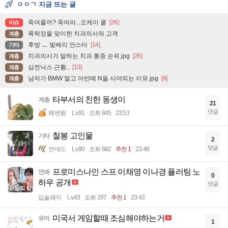
ㅇㅇㄱ 지금 뜨는 글
죽여줄까? 죽여라...오케이 콜
[26]
이슈
폭락장을 맞이한 치과의사와 고객
계층
후방 ㅡ 빛베리 안스타
[14]
기타
치과의사가 말하는 치과 통증 순위.jpg
[26]
계층
삼전닉스 근황..
[13]
계층
남자가 BMW 말고 아반떼 N을 사야되는 이유.jpg
[9]
계층
타부서의 친한 동생이
계층
21
댓글
쾌변왕
Lv.91
조회 845
23:53
철봉 고인물
기타
2
댓글
언데드
Lv.90
조회 682
추천 1
23:48
프로미스나인 스프 이채영 이나경 플러팅 노
연예
0
하우 공개
댓글
입술돼지
Lv.43
조회 297
추천 1
23:43
미국서 게임할때 조심해야하는거
유머
1