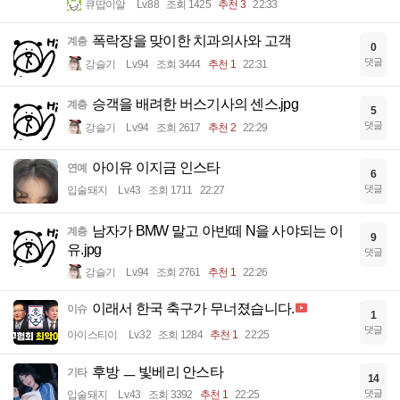
큐땁이알
Lv.88
조회 1425
추천 3
22:33
폭락장을 맞이한 치과의사와 고객
계층
0
댓글
강슬기
Lv.94
조회 3444
추천 1
22:31
승객을 배려한 버스기사의 센스.jpg
계층
5
댓글
강슬기
Lv.94
조회 2617
추천 2
22:29
아이유 이지금 인스타
연예
6
댓글
입술돼지
Lv.43
조회 1711
22:27
남자가 BMW 말고 아반떼 N을 사야되는 이
계층
9
유.jpg
댓글
강슬기
Lv.94
조회 2761
추천 1
22:26
이래서 한국 축구가 무너졌습니다.
이슈
1
댓글
아이스티이
Lv.32
조회 1284
추천 1
22:25
후방 ㅡ 빛베리 안스타
기타
14
댓글
입술돼지
Lv.43
조회 3392
추천 1
22:25