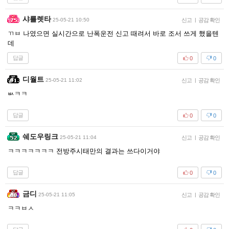
샤를렛타
25-05-21 10:50
신고
|
공감 확인
ㄲㅂ 나였으면 실시간으로 난폭운전 신고 때려서 바로 조서 쓰게 했을텐
데
답글
0
0
디월트
25-05-21 11:02
신고
|
공감 확인
ㅄㅋㅋ
답글
0
0
쉐도우링크
25-05-21 11:04
신고
|
공감 확인
ㅋㅋㅋㅋㅋㅋㅋ 전방주시태만의 결과는 쓰다이거야
답글
0
0
금디
25-05-21 11:05
신고
|
공감 확인
ㅋㅋㅂㅅ