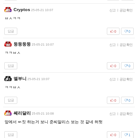
Cryptos
25-05-21 10:07
신고
|
공감 확인
ㅂㅅㅋㅋ
답글
0
0
둥둥둥둥
25-05-21 10:07
신고
|
공감 확인
ㅋㅋㅂㅅ
답글
0
0
엘부니
25-05-21 10:07
신고
|
공감 확인
ㅋㅋㅂㅅ
답글
0
0
쎄리달리
25-05-21 10:08
신고
|
공감 확인
앞에서 ㅄ짓 하는거 보니 준씨알리스 보는 것 같네 허헛
답글
0
1