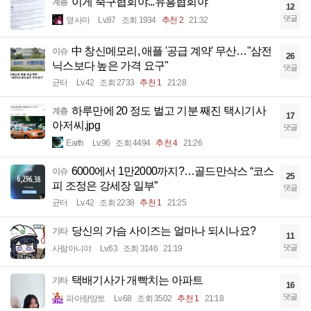
이게 축구협회야...유흥협회야
계층
12
댓글
옆사마
Lv.87
조회 1934
추천 2
21:32
中 창신메모리, 애플 '공급 계약' 무산…"삼전
이슈
26
닉스보다 높은 가격 요구"
댓글
균터
Lv.42
조회 2733
추천 1
21:28
하루만에 20 정도 벌고 기분 째진 택시기사
계층
17
아저씨.jpg
댓글
Earth
Lv.96
조회 4494
추천 4
21:26
6000에서 1만2000까지?…골드만삭스 “코스
이슈
25
피 조정은 강세장 일부”
댓글
균터
Lv.42
조회 2238
추천 1
21:25
당신의 가슴 사이즈는 얼마나 되시나요?
기타
11
댓글
사람아니야
Lv.63
조회 3146
21:19
택배기사가 개빡치는 아파트
기타
16
댓글
파아랑망토
Lv.68
조회 3502
추천 1
21:18