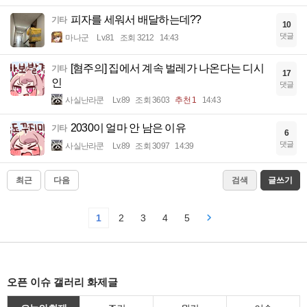
피자를 세워서 배달하는데??
기타
10
댓글
마나군
Lv.81
조회 3212
14:43
[혐주의] 집에서 계속 벌레가 나온다는 디시
기타
17
인
댓글
사실난라쿤
Lv.89
조회 3603
추천 1
14:43
2030이 얼마 안 남은 이유
기타
6
댓글
사실난라쿤
Lv.89
조회 3097
14:39
최근
다음
검색
글쓰기
1
2
3
4
5
오픈 이슈 갤러리 화제글