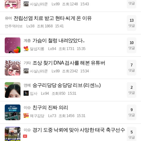
댓글
사실난라쿤
Lv.89
조회 1248
15:43
전립선염 치료 받고 현타 씨게 온 이유
유머
13
댓글
언주역러브
Lv.38
조회 1868
15:41
가슴이 철렁 내려앉았다..
계층
10
댓글
달섭지롱
Lv.94
조회 1731
15:35
조상 찾기 DNA 검사를 해본 유튜버
기타
7
댓글
사실난라쿤
Lv.89
조회 2342
15:34
숭구리당당 숭당당 리브 (리센느)
연예
2
댓글
입사
Lv.94
조회 850
15:31
친구의 진짜 의리
이슈
9
댓글
왜구김당
Lv.73
조회 1456
15:31
경기 도중 낙뢰에 맞아 사망한 태국 축구선수
이슈
5
댓글