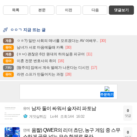
목록
본문
이전
다음
댓글보기
ㅇㅇㄱ 지금 뜨는 글
ㅇㅎ?) 일반 사회의 매너를 모르겠다는 AV 여배우..
[30]
계층
남녀가 서로 마음에들때 카톡
[30]
유머
(ㅎㅂ) 괜찮은 6만 원대의 하의실종 피규어
[11]
계층
이혼 전문 변호사의 취미
[16]
유머
[혐주의] 집에서 계속 벌레가 나온다는 디시인
[17]
기타
라면 스프가 만들어지는 과정
[28]
유머
남자 둘이 싸워서 술자리 파토남
유머
0
댓글
게맛살튀김
Lv.44
조회 144
16:02
움짤) QWER의 리더 쵸단, 농구 게임 중 스무
연예
0
스하게 골을 넣는 모습 화제로 올라