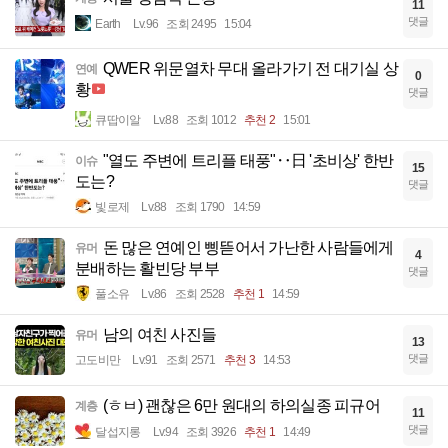
11
댓글
Earth
Lv.96
조회 2495
15:04
QWER 위문열차 무대 올라가기 전 대기실 상
연예
0
황
댓글
큐땁이알
Lv.88
조회 1012
추천 2
15:01
"열도 주변에 트리플 태풍"‥日 '초비상' 한반
이슈
15
도는?
댓글
빛로제
Lv.88
조회 1790
14:59
돈 많은 연예인 삥뜯어서 가난한 사람들에게
유머
4
분배하는 활빈당 부부
댓글
풀소유
Lv.86
조회 2528
추천 1
14:59
남의 여친 사진들
유머
13
댓글
고도비만
Lv.91
조회 2571
추천 3
14:53
(ㅎㅂ) 괜찮은 6만 원대의 하의실종 피규어
계층
11
댓글
달섭지롱
Lv.94
조회 3926
추천 1
14:49