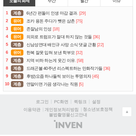
오늘의 화제
주간
월간
이슈
1
계층
[29]
6년간 편돌이 인생 마감 결과.
2
유머
[75]
조카 용돈 주다가 뺏은 삼촌
3
유머
[18]
존잘남의 인성
4
유머
[36]
의외로 트럼프가 절대 하지 않는 것들
5
계층
[22]
신남성연대 배인규 사망 소식 댓글 근황
6
유머
[32]
한복 잘못 입혀 보낸 학부모
7
계층
[58]
지역 비하 하는게 웃긴 이유.
8
계층
[36]
드래곤볼 40주년 리스펙트하는 만화작가들
9
계층
[45]
후방)요즘 하나둘씩 보이는 투명의자
10
계층
[5]
연말이면 가끔 생각나는 직원
로그인
PC화면
퀵링크
설정
청소년보호정책
이용약관
개인정보처리방침
▲
불법촬영물신고안내
(주)
인
벤