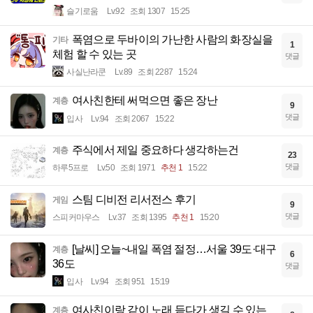
슬기로움
Lv.92
조회 1307
15:25
폭염으로 두바이의 가난한 사람의 화장실을
기타
1
체험 할 수 있는 곳
댓글
사실난라쿤
Lv.89
조회 2287
15:24
여사친한테 써먹으면 좋은 장난
계층
9
댓글
입사
Lv.94
조회 2067
15:22
주식에서 제일 중요하다 생각하는건
계층
23
댓글
하루5프로
Lv.50
조회 1971
추천 1
15:22
스팀 디비전 리서전스 후기
게임
9
댓글
스피커마우스
Lv.37
조회 1395
추천 1
15:20
[날씨] 오늘~내일 폭염 절정…서울 39도·대구
계층
6
36도
댓글
입사
Lv.94
조회 951
15:19
여사친이랑 같이 노래 듣다가 생길 수 있는
계층