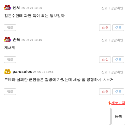
센세
25-05-21 10:26
신고
|
공감 확인
김문수한테 과연 득이 되는 행보일까
답글
0
0
존윅
25-05-21 10:45
신고
|
공감 확인
개새끼
답글
1
0
parosolos
25-05-21 11:54
신고
|
공감 확인
쿠데타 실패한 군인들은 감방에 가있는데 세상 참 공평하네 ㅅㅂ거
답글
0
0
새로고침
등록