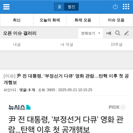
홈
웹진
최신
오늘의 화제
화제 모음
이슈 모음
오픈 이슈 갤러리
전체보기
공
검
글
지
색
내글
내 댓글
10추글
on/off
쓰
기
[이슈]
尹 전 대통령, '부정선거 다큐' 영화 관람…탄핵 이후 첫 공
개행보
파인더1
댓글: 8 개
조회:
3905
2025-05-21 10:15:25