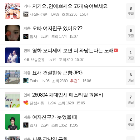
저기요, 안예쁘세요 고개 숙여보세요
기타
8
댓글
사실난라쿤
Lv.89
조회 2256
15:07
오빠 여자친구 있어요??
계층
6
댓글
입사
Lv.94
조회 1774
15:07
영화 오디세이 보면 더 와닿는다는 노래
연예
1
댓글
스티브승준유
Lv.76
조회 840
15:07
요새 건설현장 근황.JPG
계층
6
댓글
Earth
Lv.96
조회 2389
추천 1
15:06
260804 체대입시 패스티벌 권은비
연예
7
댓글
달섭지롱
Lv.94
조회 1629
15:05
여자친구가 늦었을 때
계층
2
댓글
입사
Lv.94
조회 1352
15:05
서울 강남역 근황
계층