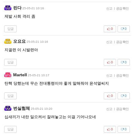
린다
25-05-21 10:16
신고
|
공감 확인
제발 사회 격리 좀
답글
0
0
오요요
25-05-21 10:16
신고
|
공감 확인
지귈련 이 시발련아
답글
0
0
Martell
25-05-21 10:17
신고
|
공감 확인
탄핵 당했는데 무슨 전대통령이야 좋게 말해줘야 윤석열씨지
답글
0
0
번실험체
25-05-21 10:20
신고
|
공감 확인
십새끼가 내란 일으켜서 잘려놓고는 이걸 기어나오네
답글
0
0