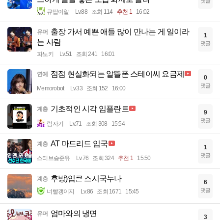
댓글
큐땁이알
Lv.88
조회 114
추천 1
16:02
출장 가서 예쁜 애들 많이 만나는 게 일이라
유머
1
는 사람
댓글
파노키
Lv.51
조회 241
16:01
점점 현실화되는 알뜰폰 스테이씨 요금제
연예
0
댓글
Memorobot
Lv.33
조회 152
16:00
기초적인 시각 임플란트
계층
9
댓글
럼자기
Lv.71
조회 308
15:54
AT 마드리드 입국
계층
1
댓글
스티브승준유
Lv.76
조회 324
추천 1
15:50
후방)입큰 스시국누나
계층
6
댓글
너빨갱이지
Lv.86
조회 1671
15:45
엄마와의 냉면
유머
3