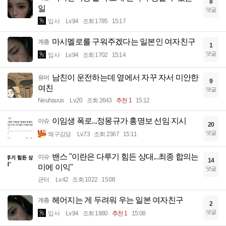
8
일
댓글
입사
Lv.94
조회 1785
15:17
마시멜로를 구워주겠다는 일본인 여자친구
계층
1
댓글
입사
Lv.94
조회 1702
15:14
남친이 운전하는데 옆에서 자꾸 자서 미안한
유머
9
여친
댓글
Neuhauus
Lv.20
조회 2643
추천 1
15:12
이임생 폭로...정몽규가 홍명보 선임 지시
이슈
20
댓글
왜구김당
Lv.73
조회 2367
15:11
밴스 "이란은 다루기 힘든 상대...최종 합의는
이슈
14
미에 이익"
댓글
균터
Lv.42
조회 1022
15:08
헤어지는 게 두려워 우는 일본 여자친구
계층
2
댓글
입사
Lv.94
조회 1880
추천 1
15:08