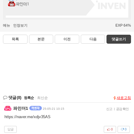
파인더1
메뉴
인장보기
EXP 64%
목록
본문
이전
다음
댓글쓰기
댓글
(8)
등록순
|
최신순
새로고침
파인더1
25-05-21 10:15
신고
|
공감 확인
https://naver.me/xdjv35AS
답글
0
0