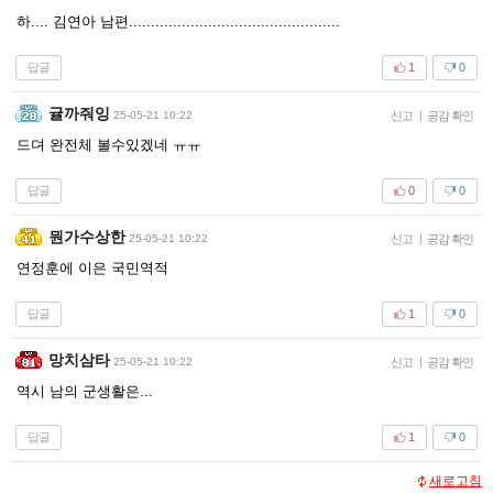
하.... 김연아 남편................................................
답글
1
0
귤까줘잉
25-05-21 10:22
신고
|
공감 확인
드뎌 완전체 볼수있겠네 ㅠㅠ
답글
0
0
뭔가수상한
25-05-21 10:22
신고
|
공감 확인
연정훈에 이은 국민역적
답글
1
0
망치삼타
25-05-21 10:22
신고
|
공감 확인
역시 남의 군생활은...
답글
1
0
새로고침