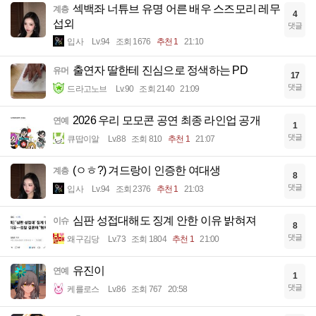
섹백좌 너튜브 유명 어른 배우 스즈모리 레무
계층
4
섭외
댓글
입사
Lv.94
조회 1676
추천 1
21:10
출연자 딸한테 진심으로 정색하는 PD
유머
17
댓글
드라고노브
Lv.90
조회 2140
21:09
2026 우리 모모콘 공연 최종 라인업 공개
연예
1
댓글
큐땁이알
Lv.88
조회 810
추천 1
21:07
(ㅇㅎ?) 겨드랑이 인증한 여대생
계층
8
댓글
입사
Lv.94
조회 2376
추천 1
21:03
심판 성접대해도 징계 안한 이유 밝혀져
이슈
8
댓글
왜구김당
Lv.73
조회 1804
추천 1
21:00
유진이
연예
1
댓글
케를로스
Lv.86
조회 767
20:58