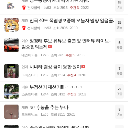
장수풍뎅이한테 박혀버린 사람.
계층
18
댓글
전자팔찌
Lv.93
조회 2913
추천 3
20:22
전국 40도 폭염경보중에 오늘자 밀양 얼음골.
계층
25
댓글
전자팔찌
Lv.93
조회 3896
20:19
정청래 후보 유튜브 출연 및 인터뷰 라이브-
이슈
5
김승현의논제
댓글
내안에퍼플
Lv.73
조회 972
추천 5
20:13
시녀라 겸상 금지 당한 원이
연예
7
댓글
아이스티이
Lv.32
조회 1514
추천 4
20:10
부정선거 재선거!!! ㅋㅋㅋㅋ
이슈
22
댓글
소중한바램
Lv.44
조회 3132
추천 2
20:02
ㅎㅂ) 봉춤 추는 누나
계층
8
댓글
조폭빠박스
Lv.65
조회 3911
20:01
중증외상센터 천장미 배우 근황
이슈