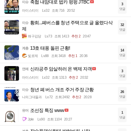
축협 내맘대로 법카 펑펑 JTBC
이슈
3
댓글
아이스티이
Lv.32
조회 716
20:52
황희...폐버스를 청년 주택으로 글 올렸다삭
이슈
32
제
댓글
왜구김당
Lv.73
조회 1413
추천 2
20:47
13호 태풍 돌핀 근황!
계층
14
댓글
빛로제
Lv.88
조회 3418
추천 1
20:36
신라공주 암살하러 온 백제 자객
연예
3
댓글
아이스티이
Lv.32
조회 1313
추천 2
20:32
청년 폐 버스 개조 주거 주장 근황
이슈
26
댓글
나의그대들과
Lv.72
조회 2492
추천 2
20:28
조선징 특징 www
유머
1
댓글
Jple
Lv.90
조회 1104
20:27