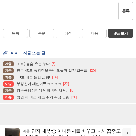
등록
목록
본문
이전
다음
댓글보기
ㅇㅇㄱ 지금 뜨는 글
ㅎㅂ) 봉춤 추는 누나
[8]
계층
전국 40도 폭염경보중에 오늘자 밀양 얼음골.
[25]
계층
13호 태풍 돌핀 근황!
[14]
계층
부정선거 재선거!!! ㅋㅋㅋㅋ
[22]
이슈
장수풍뎅이한테 박혀버린 사람.
[18]
계층
청년 폐 버스 개조 주거 주장 근황
[26]
이슈
단지 내 방송 아나운서를 바꾸고 나서 집중도
계층
3