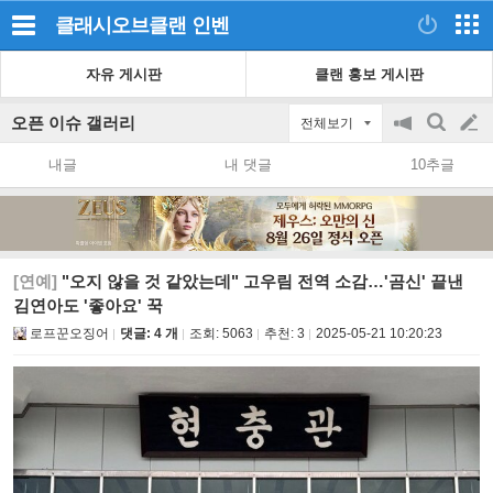
클래시오브클랜
인벤
자유 게시판
클랜 홍보 게시판
오픈 이슈 갤러리
전체보기
공
검
글
지
색
내글
내 댓글
10추글
on/off
쓰
기
[연예]
"오지 않을 것 같았는데" 고우림 전역 소감…'곰신' 끝낸
김연아도 '좋아요' 꾹
로프꾼오징어
댓글: 4 개
조회:
5063
추천:
3
2025-05-21 10:20:23