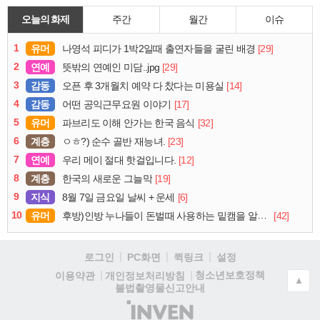
오늘의 화제
주간
월간
이슈
1
유머
[29]
나영석 피디가 1박2일때 출연자들을 굴린 배경
2
연예
[29]
뜻밖의 연예인 미담..jpg
3
감동
[14]
오픈 후 3개월치 예약 다 찼다는 미용실
4
감동
[17]
어떤 공익근무요원 이야기
5
유머
[32]
파브리도 이해 안가는 한국 음식
6
계층
[23]
ㅇㅎ?) 순수 골반 재능녀.
7
연예
[12]
우리 메이 절대 핫걸입니다.
8
계층
[19]
한국의 새로운 그늘막
9
지식
[6]
8월 7일 금요일 날씨 + 운세
10
유머
[42]
후방)인방 누나들이 돈벌때 사용하는 밑캠을 알아보자
로그인
PC화면
퀵링크
설정
청소년보호정책
이용약관
개인정보처리방침
▲
불법촬영물신고안내
(주)