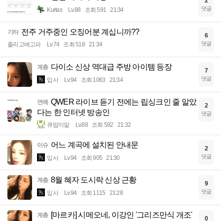
2
댓글
Kurtas
Lv.88
조회 591
21:34
전주 거주중인 오징어분 계십니까??
기타
6
댓글
졸리고배고파
Lv.74
조회 518
21:34
다이소 신상 역대급 주방 아이템 등장
계층
7
댓글
입사
Lv.94
조회 1063
21:34
QWER 라이브 듣기 전에는 립싱크인 줄 알았
연예
2
다는 한 인터넷 방송인
댓글
큐땁이알
Lv.88
조회 592
21:32
어느 계곡에 설치된 안내문
이슈
2
댓글
입사
Lv.94
조회 905
21:30
8월 혜자 도시락 신상 근황
계층
9
댓글
입사
Lv.94
조회 1115
21:28
[마르카] 시메오네, 이강인 '그리즈만식 개조'
계층
0