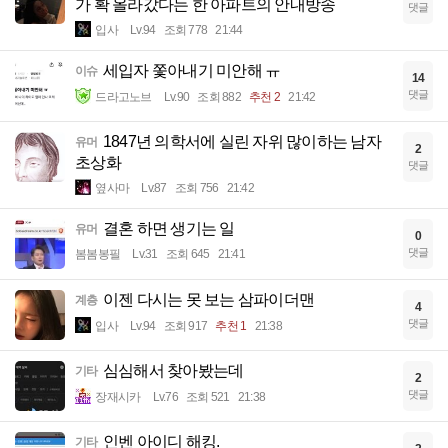
가 확 올라갔다는 한 아파트의 안내방송
댓글
입사
Lv.94
조회 778
21:44
세입자 쫓아내기 미안해 ㅠ
이슈
14
댓글
드라고노브
Lv.90
조회 882
추천 2
21:42
1847년 의학서에 실린 자위 많이하는 남자
유머
2
초상화
댓글
옆사마
Lv.87
조회 756
21:42
결혼 하면 생기는 일
유머
0
댓글
봄봄봉필
Lv.31
조회 645
21:41
이젠 다시는 못 보는 삼파이더맨
계층
4
댓글
입사
Lv.94
조회 917
추천 1
21:38
심심해서 찾아봤는데
기타
2
댓글
장재시카
Lv.76
조회 521
21:38
인벤 아이디 해킹.
기타