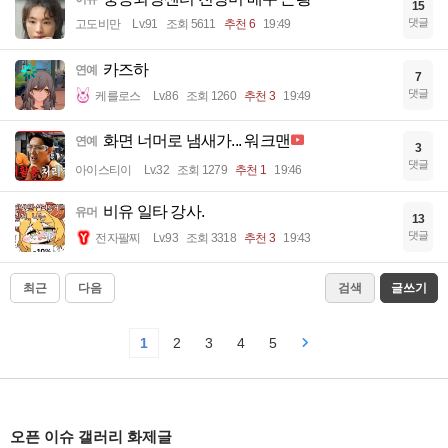
15
댓글
고도비만
Lv.91
조회 5611
추천 6
19:49
카즈하
연예
7
댓글
케를로스
Lv.86
조회 1260
추천 3
19:49
화면 너머로 냄새가... 워크맨
연예
3
댓글
아이스티이
Lv.32
조회 1279
추천 1
19:46
비유 일타 강사.
유머
13
댓글
전자팔찌
Lv.93
조회 3318
추천 3
19:43
최근
다음
검색
글쓰기
1
2
3
4
5
오픈 이슈 갤러리 화제글