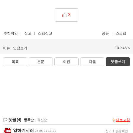
3
추천확인
신고
스팸신고
공유
스크랩
메뉴
인장보기
EXP 46%
목록
본문
이전
다음
댓글쓰기
댓글
(4)
등록순
|
최신순
새로고침
일하기시러
25-05-21 10:21
신고
|
공감 확인