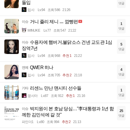
돌입
댓글
입사
Lv.94
조회 586
21:26
거니 쥴리 제니 ㅡ 깜빵편
이슈
1
댓글
MINUKE
Lv.77
조회 547
21:22
수용자에 햄버거,불닭소스 건넨 교도관 1심
이슈
5
징역7년
댓글
입사
Lv.94
조회 968
추천 1
21:22
QWER 히나
연예
4
댓글
입사
Lv.94
조회 705
추천 2
21:18
리센느 만난 맨시티 선수들
기타
1
댓글
옆사마
Lv.87
조회 912
추천 1
21:16
박지원이 본 호남 당심…"李대통령과 1년 함
이슈
25
께한 김민석에 갈 것"
댓글
파인더1
Lv.80
조회 994
추천 2
21:13