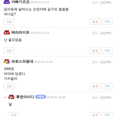
아빠기즈모
25-05-21 11:23
신고
|
공감 확인
집어등에 달려드는 오징어때 같구만 껄껄껄
어디임?
답글
0
0
테라라이트
25-05-21 11:24
신고
|
공감 확인
난 필요없음
답글
0
0
파로스의등대
25-05-21 11:33
신고
|
공감 확인
10배면
바닥에 닫겠다
가지말자
답글
0
0
휴면아이디
25-05-21 12:05
신고
|
공감 확인
닿
답글
0
0