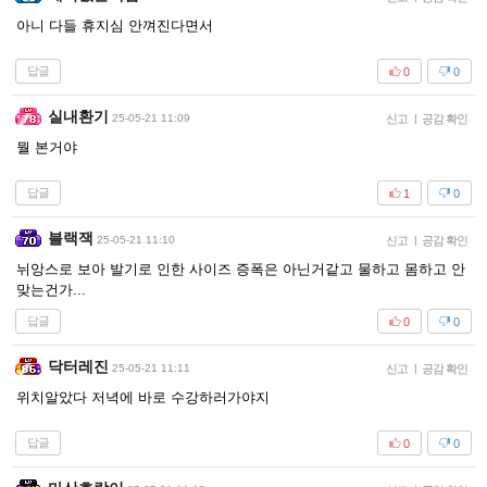
아니 다들 휴지심 안껴진다면서
답글
0
0
실내환기
25-05-21 11:09
신고
|
공감 확인
뭘 본거야
답글
1
0
블랙잭
25-05-21 11:10
신고
|
공감 확인
뉘앙스로 보아 발기로 인한 사이즈 증폭은 아닌거같고 물하고 몸하고 안
맞는건가...
답글
0
0
닥터레진
25-05-21 11:11
신고
|
공감 확인
위치알았다 저녁에 바로 수강하러가야지
답글
0
0