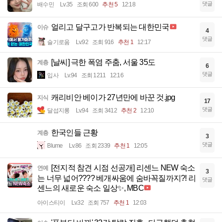
댓글
배수민
Lv.35
조회 600
추천 5
12:18
얼리고 달구고가 반복되는 대한민국
이슈
4
댓글
슬기로움
Lv.92
조회 916
추천 1
12:17
[날씨] 극한 폭염 주춤, 서울 35도
계층
6
댓글
입사
Lv.94
조회 1211
12:16
캐리비안 베이가 27년만에 바꾼 것.jpg
지식
17
댓글
달섭지롱
Lv.94
조회 3412
추천 2
12:10
한국인들 근황
계층
3
댓글
Blume
Lv.86
조회 2339
추천 1
12:05
[전지적 참견 시점 선공개] 리센느 NEW 숙소
연예
3
는 너무 넓어???? 베개싸움에 숨바꼭질까지?! 리
댓글
센느의 새로운 숙소 일상✨, MBC
아이스티이
Lv.32
조회 757
추천 1
12:03