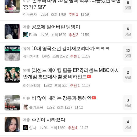
'폰부터 바꿔' 32강 탈락 직후.. 다급했던 축협
이슈
6
'증거인멸?'
댓글
작두콩차
Lv.84
조회 1769
추천 2
11:59
공포에 얼어버린 댕댕이
계층
6
댓글
Earth
Lv.96
조회 1629
추천 2
11:59
10대 영국소년 길이재보려다가 ㅋㅋㅋ
유머
12
댓글
슈퍼차지z
Lv.45
조회 2572
추천 1
11:59
[리센느 메이킹 필름 EP.2] 리센느 MBC 아시
연예
2
안게임 홍보대사 촬영 비하인드
댓글
아이스티이
Lv.32
조회 555
추천 1
11:57
비 많이 내리는 강릉과 동해안
이슈
3
댓글
슬기로움
Lv.92
조회 1227
11:52
주인이 사라졌다
계층
4
댓글
입사
Lv.94
조회 1660
추천 4
11:47