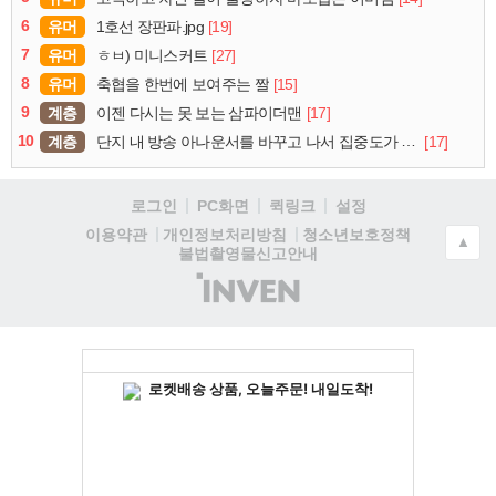
6
유머
[19]
1호선 장판파.jpg
7
유머
[27]
ㅎㅂ) 미니스커트
8
유머
[15]
축협을 한번에 보여주는 짤
9
계층
[17]
이젠 다시는 못 보는 삼파이더맨
10
계층
[17]
단지 내 방송 아나운서를 바꾸고 나서 집중도가 확 올라갔다는 한 아파트의 안내방송
로그인
PC화면
퀵링크
설정
청소년보호정책
이용약관
개인정보처리방침
▲
불법촬영물신고안내
(주)
인
벤