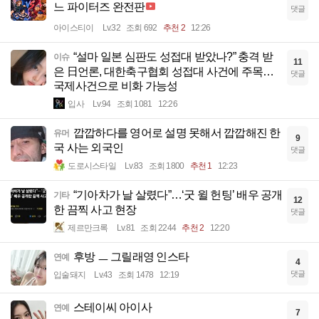
느 파이터즈 완전판
댓글
아이스티이
Lv.32
조회 692
추천 2
12:26
“설마 일본 심판도 성접대 받았나?” 충격 받
이슈
11
은 日언론, 대한축구협회 성접대 사건에 주목…
댓글
국제사건으로 비화 가능성
입사
Lv.94
조회 1081
12:26
깝깝하다를 영어로 설명 못해서 깝깝해진 한
유머
9
국 사는 외국인
댓글
도로시스타일
Lv.83
조회 1800
추천 1
12:23
“기아차가 날 살렸다”…‘굿 윌 헌팅’ 배우 공개
기타
12
한 끔찍 사고 현장
댓글
제르만크록
Lv.81
조회 2244
추천 2
12:20
후방 ㅡ 그릴래영 인스타
연예
4
댓글
입술돼지
Lv.43
조회 1478
12:19
스테이씨 아이사
연예
7