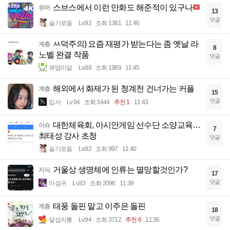
스브스에서 이런 만화도 해준적이 있구나
유머
13
댓글
슬기로움
Lv.92
조회 1381
11:46
ㅆ덕주의) 요즘 재평가 받는다는 좀 옛날 라
계층
8
노벨 완결 작품
댓글
큐땁이알
Lv.88
조회 1989
11:45
해외에서 화제가 된 청계천 건너가는 커플
계층
15
댓글
입사
Lv.94
조회 3444
추천 1
11:43
대한체육회, 아시안게임 선수단 소양교육…
이슈
7
최태성 강사 초청
댓글
슬기로움
Lv.92
조회 997
11:40
거울상 생명체에 인류는 멸망할것인가?
지식
17
댓글
마검귀
Lv.83
조회 2096
11:39
태풍 돌핀 말고 이주은 돌핀
계층
18
댓글
달섭지롱
Lv.94
조회 3712
추천 6
11:36