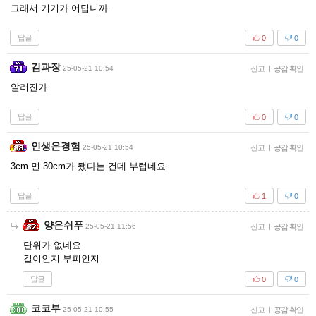
그래서 거기가 어딥니까
답글
0
0
김과장
25-05-21 10:54
신고
|
공감 확인
알러진가
답글
0
0
인생은경험
25-05-21 10:54
신고
|
공감 확인
3cm 면 30cm가 됐다는 건데 부럽네요.
답글
1
0
양은쉬푸
25-05-21 11:56
신고
|
공감 확인
단위가 없네요
길이인지 부피인지
답글
0
0
코코부
25-05-21 10:55
신고
|
공감 확인