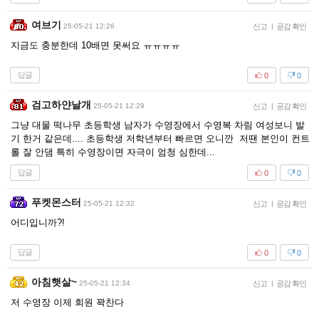
여브기
25-05-21 12:26
신고
|
공감 확인
지금도 충분한데 10배면 못써요 ㅠㅠㅠㅠ
답글
0
0
검고하얀날개
25-05-21 12:29
신고
|
공감 확인
그냥 대물 떡나무 초등학생 남자가 수영장에서 수영복 차림 여성보니 발
기 한거 같은데.... 초등학생 저학년부터 빠르면 오니깐 저땐 본인이 컨트
롤 잘 안댐 특히 수영장이면 자극이 엄청 심한데...
답글
0
0
푸켓몬스터
25-05-21 12:32
신고
|
공감 확인
어디입니까?!
답글
0
0
아침햇살~
25-05-21 12:34
신고
|
공감 확인
저 수영장 이제 회원 꽉찬다