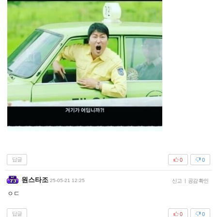
답글
0
0
원스타조
25-05-21 12:25
신고
|
공감 확인
ㅇㄷ
답글
0
0