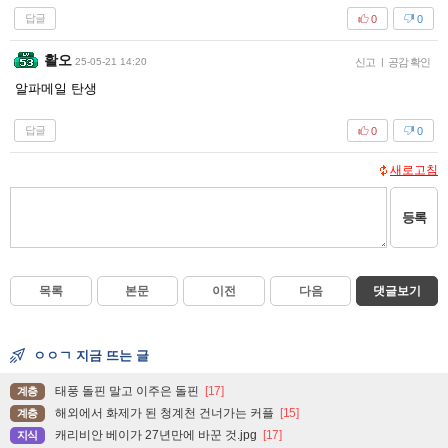
답글
0
0
활오
25-05-21 14:20
신고
|
공감 확인
알파메일 탄생
답글
0
0
새로고침
등록
목록
본문
이전
다음
댓글보기
ㅇㅇㄱ 지금 뜨는 글
태풍 돌핀 말고 이주은 돌핀
[17]
계층
해외에서 화제가 된 청계천 건너가는 커플
[15]
계층
캐리비안 베이가 27년만에 바꾼 것.jpg
[17]
지식