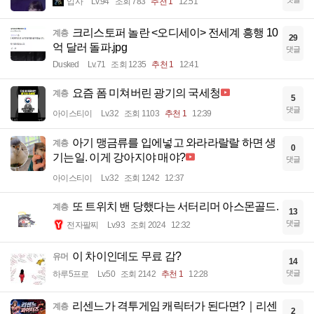
입사
Lv.94
조회 783
추천 1
12:51
크리스토퍼 놀란 <오디세이> 전세계 흥행 10
계층
29
억 달러 돌파.jpg
댓글
Dusked
Lv.71
조회 1235
추천 1
12:41
요즘 폼 미쳐버린 광기의 국세청
계층
5
댓글
아이스티이
Lv.32
조회 1103
추천 1
12:39
아기 맹금류를 입에넣고 와라라랄랄 하면 생
계층
0
기는일. 이게 강아지야 매야?
댓글
아이스티이
Lv.32
조회 1242
12:37
또 트위치 밴 당했다는 서터리머 아스몬골드.
계층
13
댓글
전자팔찌
Lv.93
조회 2024
12:32
이 차이인데도 무료 감?
유머
14
댓글
하루5프로
Lv.50
조회 2142
추천 1
12:28
리센느가 격투게임 캐릭터가 된다면?｜리센
계층
2