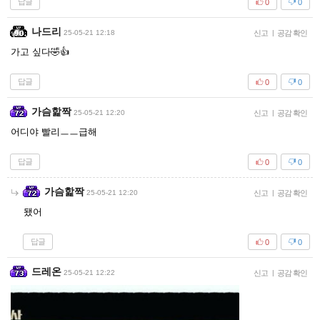
답글
0
0
나드리
25-05-21 12:18
신고
|
공감 확인
가고 싶다🤣👍
답글
0
0
가슴핥짝
25-05-21 12:20
신고
|
공감 확인
어디야 빨리ㅡㅡ급해
답글
0
0
가슴핥짝
25-05-21 12:20
신고
|
공감 확인
됐어
답글
0
0
드레온
25-05-21 12:22
신고
|
공감 확인