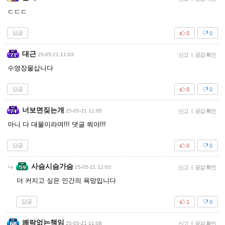
ㄷㄷㄷ
답글
0
0
대근
25-05-21 11:03
신고
|
공감 확인
수영장물삽니다
답글
0
0
너보면짖는개
25-05-21 11:05
신고
|
공감 확인
아니 다 대물이라며!!! 댓글 뭐야!!!
답글
0
0
사슴시슴가슴
25-05-21 12:03
신고
|
공감 확인
더 커지고 싶은 인간의 욕망입니다
답글
1
0
쾌락없는책임
25-05-21 11:08
신고
|
공감 확인