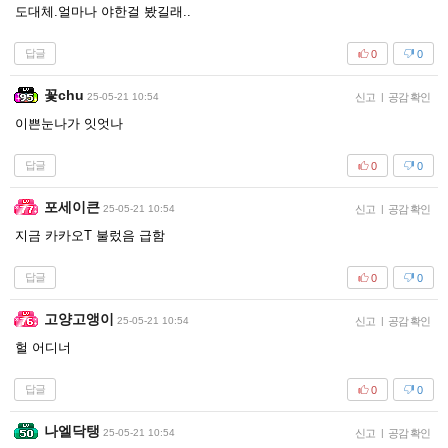
도대체.얼마나 야한걸 봤길래..
답글
0
0
꽃chu
25-05-21 10:54
신고
|
공감 확인
이쁜눈나가 잇엇나
답글
0
0
포세이큰
25-05-21 10:54
신고
|
공감 확인
지금 카카오T 불렀음 급함
답글
0
0
고양고앵이
25-05-21 10:54
신고
|
공감 확인
헐 어디너
답글
0
0
나엘닥탱
25-05-21 10:54
신고
|
공감 확인