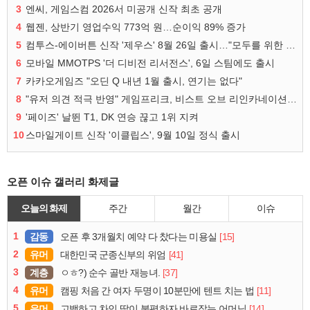
3
엔씨, 게임스컴 2026서 미공개 신작 최초 공개
4
웹젠, 상반기 영업수익 773억 원…순이익 89% 증가
5
컴투스-에이버튼 신작 '제우스' 8월 26일 출시…"모두를 위한 경쟁"
6
모바일 MMOTPS '더 디비전 리서전스', 6일 스팀에도 출시
7
카카오게임즈 "오딘 Q 내년 1월 출시, 연기는 없다"
8
"유저 의견 적극 반영" 게임프리크, 비스트 오브 리인카네이션 개선 나선다
9
'페이즈' 날뛴 T1, DK 연승 끊고 1위 지켜
10
스마일게이트 신작 '이클립스', 9월 10일 정식 출시
오픈 이슈 갤러리 화제글
오늘의 화제
주간
월간
이슈
1
감동
[15]
오픈 후 3개월치 예약 다 찼다는 미용실
2
유머
[41]
대한민국 군종신부의 위엄
3
계층
[37]
ㅇㅎ?) 순수 골반 재능녀.
4
유머
[11]
캠핑 처음 간 여자 두명이 10분만에 텐트 치는 법
5
유머
[14]
고백하고 차인 딸이 불평하자 바로잡는 어머님