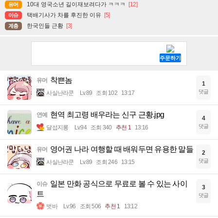
10대 영국소년 길이재보려다가 ㅋㅋㅋ
[12]
유머
택배기사가 차를 후진한 이유
[5]
이슈
한국인들 근황
[3]
계층
착쁜놈
유머
1
댓글
사실난라쿤
Lv.89
조회 102
13:17
현역 최고령 배우라는 신구 근황.jpg
연예
4
댓글
달섭지롱
Lv.94
조회 340
추천 1
13:16
영어권 나라 여행할 때 배워두면 유용한 말들
유머
2
댓글
사실난라쿤
Lv.89
조회 246
13:15
일본 만화 공식으로 무료로 볼 수 있는 사이
이슈
3
트
댓글
벗바
Lv.96
조회 506
추천 1
13:12