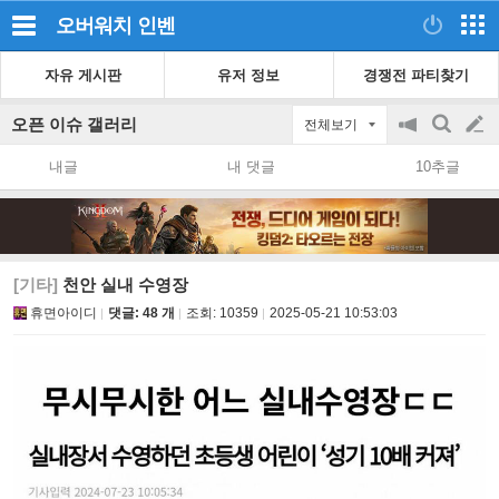
오버워치
인벤
자유 게시판
유저 정보
경쟁전 파티찾기
오픈 이슈 갤러리
전체보기
공
검
글
지
색
내글
내 댓글
10추글
on/off
쓰
기
[기타]
천안 실내 수영장
휴면아이디
댓글: 48 개
조회:
10359
2025-05-21 10:53:03