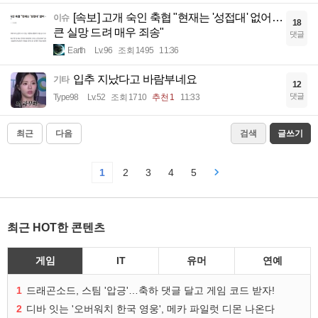
[속보] 고개 숙인 축협 "현재는 '성접대' 없어…
이슈
18
큰 실망 드려 매우 죄송"
댓글
Earth
Lv.96
조회 1495
11:36
입추 지났다고 바람부네요
기타
12
댓글
Type98
Lv.52
조회 1710
추천 1
11:33
최근
다음
검색
글쓰기
1
2
3
4
5
최근 HOT한 콘텐츠
게임
IT
유머
연예
1
드래곤소드, 스팀 '압긍'…축하 댓글 달고 게임 코드 받자!
2
디바 잇는 '오버워치 한국 영웅', 메카 파일럿 디몬 나온다