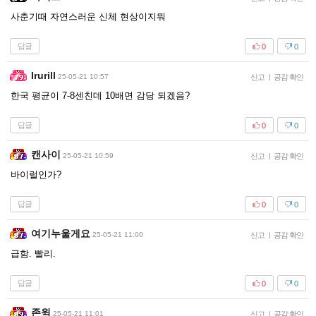
사춘기때 자연스러운 신체 현상이지뭐
답글
0
0
Irurill
25-05-21 10:57
신고
|
공감 확인
한국 평균이 7-8센친데 10배면 감당 되겠음?
답글
0
0
캔사이
25-05-21 10:59
신고
|
공감 확인
바이럴인가?
답글
0
0
여기누울게요
25-05-21 11:00
신고
|
공감 확인
급함. 빨리.
답글
0
0
존윅
25-05-21 11:01
신고
|
공감 확인