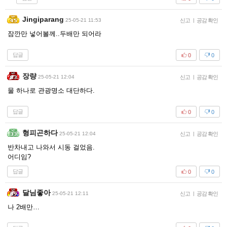
Jingiparang
25-05-21 11:53
신고
|
공감 확인
잠깐만 넣어볼께..두배만 되어라
답글
0
0
장량
25-05-21 12:04
신고
|
공감 확인
물 하나로 관광명소 대단하다.
답글
0
0
형피곤하다
25-05-21 12:04
신고
|
공감 확인
반차내고 나와서 시동 걸었음.
어디임?
답글
0
0
달님좋아
25-05-21 12:11
신고
|
공감 확인
나 2배만…