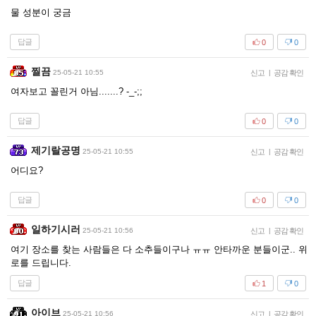
물 성분이 궁금
답글
0
0
찔끔
25-05-21 10:55
신고
|
공감 확인
여자보고 꼴린거 아님.......? -_-;;
답글
0
0
제기랄공명
25-05-21 10:55
신고
|
공감 확인
어디요?
답글
0
0
일하기시러
25-05-21 10:56
신고
|
공감 확인
여기 장소를 찾는 사람들은 다 소추들이구나 ㅠㅠ 안타까운 분들이군.. 위
로를 드립니다.
답글
1
0
아이브
25-05-21 10:56
신고
|
공감 확인