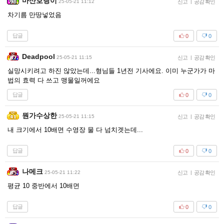
마산호랑이
25-05-21 11:12
신고
|
공감 확인
차기름 만땅넣었음
답글
0
0
Deadpool
25-05-21 11:15
신고
|
공감 확인
실망시키려고 하진 않았는데...형님들 1년전 기사에요. 이미 누군가가 마
법의 효력 다 쓰고 맹물일꺼에요
답글
0
0
뭔가수상한
25-05-21 11:15
신고
|
공감 확인
내 크기에서 10배면 수영장 물 다 넘치겟는데...
답글
0
0
나메크
25-05-21 11:22
신고
|
공감 확인
평균 10 중반에서 10배면
답글
0
0