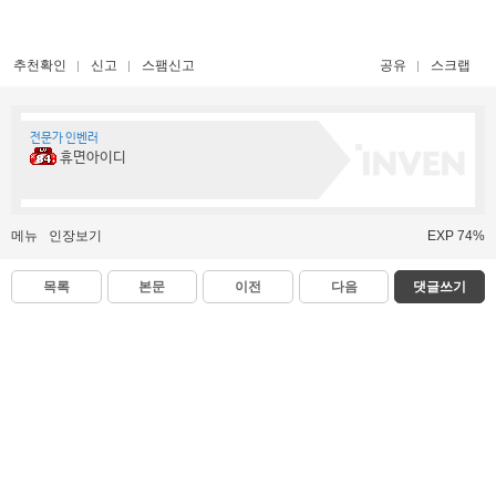
추천확인
신고
스팸신고
공유
스크랩
전문가 인벤러
휴면아이디
메뉴
인장보기
EXP 74%
목록
본문
이전
다음
댓글쓰기