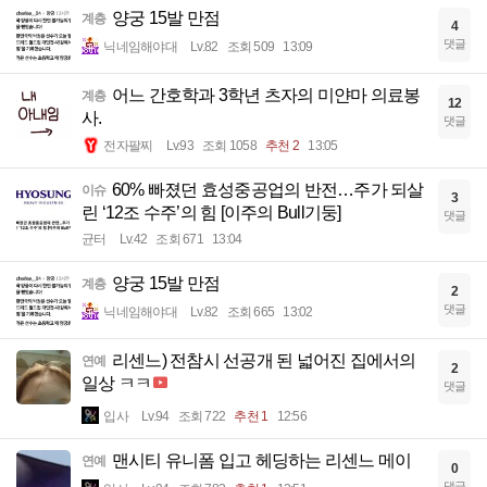
양궁 15발 만점
계층
4
댓글
닉네임해야대
Lv.82
조회 509
13:09
어느 간호학과 3학년 츠자의 미얀마 의료봉
계층
12
사.
댓글
전자팔찌
Lv.93
조회 1058
추천 2
13:05
60% 빠졌던 효성중공업의 반전…주가 되살
이슈
3
린 ‘12조 수주’의 힘 [이주의 Bull기둥]
댓글
균터
Lv.42
조회 671
13:04
양궁 15발 만점
계층
2
댓글
닉네임해야대
Lv.82
조회 665
13:02
리센느) 전참시 선공개 된 넓어진 집에서의
연예
2
일상 ㅋㅋ
댓글
입사
Lv.94
조회 722
추천 1
12:56
맨시티 유니폼 입고 헤딩하는 리센느 메이
연예
0
댓글