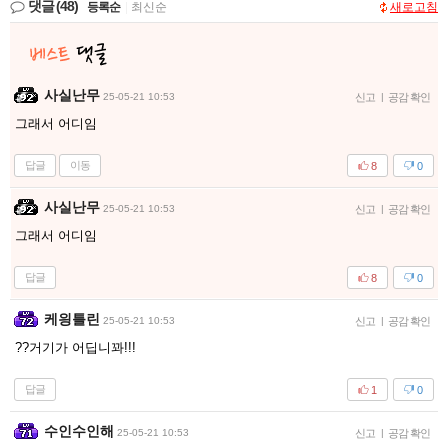
댓글
(48)
등록순
|
최신순
새로고침
사실난무
25-05-21 10:53
신고
|
공감 확인
그래서 어디임
답글
이동
8
0
사실난무
25-05-21 10:53
신고
|
공감 확인
그래서 어디임
답글
8
0
케읭틀린
25-05-21 10:53
신고
|
공감 확인
??거기가 어딥니꽈!!!
답글
1
0
수인수인해
25-05-21 10:53
신고
|
공감 확인