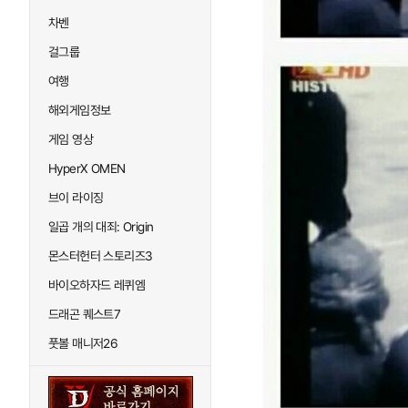
차벤
걸그룹
여행
해외게임정보
게임 영상
HyperX OMEN
브이 라이징
일곱 개의 대죄: Origin
몬스터헌터 스토리즈3
바이오하자드 레퀴엠
드래곤 퀘스트7
풋볼 매니저26