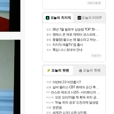
새로고침
오늘의 치지직
오늘의 SOOP
26년 7월 팔로우 상승량 TOP 30 - 월간 치지직
잡담
젠레스 존 제로 캐릭터 코스프레한 꽁주
짤방
풍월량) 물소는 왜 물소라고 하는거야? 아! 그만 ㅋㅋ
클립
치지직 애플TV 앱 출시
정보
룩삼 니니 초대석 안내
정보
더보기+
오늘의 팟벤
오늘의 핫벤
아반테 2.0 자연흡기?
차벤
실버 팰리스 CBT 화제의 순간·후기 모음
실팰
라스트 에포크 시즌5 - 서리화신의 분노 티저
PV
모든 요리/작물 책 획득 위치 공략 (36개) - 미식가 도전과제
비스트
'하늘 위의 공포' 도전과제 달성법
비스트
운문댐
여행
세계관 소개 | 소명 상인회
명조