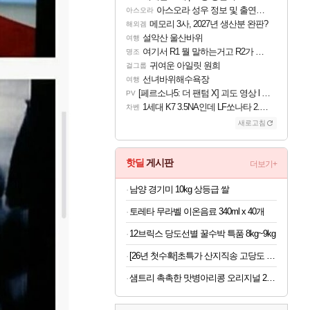
아스오라 성우 정보 및 출연작 모음
아스오라
메모리 3사, 2027년 생산분 완판?
해외겜
설악산 울산바위
여행
여기서 R1 뭘 말하는거고 R2가 뭘말하는걸까요?
명조
귀여운 아일릿 원희
걸그룹
선녀바위해수욕장
여행
[페르소나5: 더 팬텀 X] 괴도 영상 l 타카마키 안·댄싱 스타
PV
1세대 K7 3.5NA인데 LF쏘나타 2.0NA 기변하면 유류비 절약이 얼마나 될까요..?
차벤
새로고침
핫딜
게시판
더보기+
남양 경기미 10kg 상등급 쌀
토레타 무라벨 이온음료 340ml x 40개
12브릭스 당도선별 꿀수박 특품 8kg~9kg
[26년 첫수확]초특가 산지직송 고당도 딱복 차돌복숭아, 1박스, 2kg (9-10과)
샘트리 촉촉한 맛병아리콩 오리지널 20개