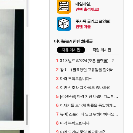
매일매일,
인벤 출석체크!
주사위 굴리고 포인트!
인벤 마블
디아블로4 인벤 화제글
자유 게시판
직업 게시판
1
3.1.3 빌드 #73224 (모든 플랫폼)—2026년 8월 13일
2
왕초보) 필요했던 고유템을 갈아버렸다 크흑.,..
3
마격 부탁드립니다~
4
야만 선조 버그 아직도 있나바요
5
[정산완료] 마격 지원 바랍니다... 이니힐링 해 드려요..
6
이새키들 도대체 확률을 동일하게설정한게맞나?
7
뉴비) 스토리 다 밀고 뭐해야하나요..??
8
마격 부탁드립니다!
9
야만 도가니 문양 필요한 분?