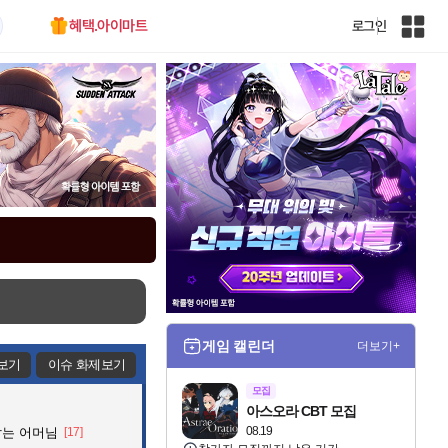
혜택.아이마트
로그인
인
벤
전
체
사
이
트
맵
게임 캘린더
더보기+
보기
이슈 화제보기
모집
아스오라 CBT 모집
08.19
잡는 어머님
[17]