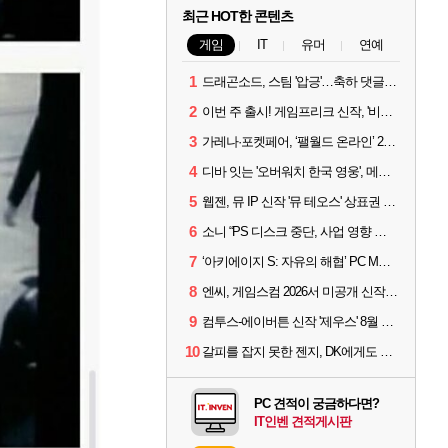
최근 HOT한 콘텐츠
게임
IT
유머
연예
1
드래곤소드, 스팀 '압긍'…축하 댓글 달고 게임 코드 받자!
2
이번 주 출시! 게임프리크 신작, '비스트 오브 리인카네이션'
3
가레나·포켓페어, ‘팰월드 온라인’ 2026년 출시 예고
4
디바 잇는 '오버워치 한국 영웅', 메카 파일럿 디몬 나온다
5
웹젠, 뮤 IP 신작 '뮤 테오스' 상표권 출원
6
소니 “PS 디스크 중단, 사업 영향 없다”
7
‘아키에이지 S: 자유의 해협’ PC MMORPG로 개발한다
8
엔씨, 게임스컴 2026서 미공개 신작 최초 공개
9
컴투스-에이버튼 신작 '제우스' 8월 26일 출시…"모두를 위한 경쟁"
10
갈피를 잡지 못한 젠지, DK에게도 0:2 패배
PC 견적이 궁금하다면?
IT인벤 견적게시판