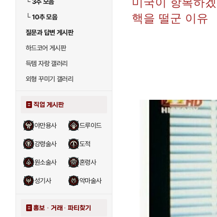
미국이 항복하겠
└
3추 모음
핵을 떨군 이유
└
10추 모음
질문과 답변 게시판
하드코어 게시판
득템 자랑 갤러리
외형 꾸미기 갤러리
직업 게시판
야만용사
드루이드
강령술사
도적
원소술사
혼령사
성기사
악마술사
홍보 · 거래 · 파티찾기