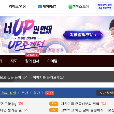
최대 90% 할인
라이브/영상
게이밍/IT
게임스토어
8월 프로모션
터
지도
힘의 전서
아이템
 보고 싶은 유머 글이나 이미지를 올려보세요!
오늘의 화제
주간
월간
이슈
지난 화제
 근황.jpg
[25]
대한민국 군종신부의 위엄
[41]
유머
타면 생기는 일.
[22]
고백하고 차인 딸이 불평하자 바로
유머