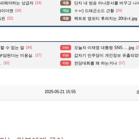
 피해야하는 상급자
[14]
단지 내 방송 아나운서를 바꾸고 나서 집중도가 확 올라갔다는 한 
계층
파이더맨
[19]
ㅎㅂ) 드래곤소드 근황
[24]
게임
돌핀
[22]
팩트로 영포티 후려치는 20대녀.jpg
계층
할 수 없는 말
[34]
오늘자 이재명 대통령 SNS.....jpg
[2
이슈
 부담된다는 미용실.
[17]
갑자기 민주당이 개인정보 유출되었
이슈
.
[10]
전당대회를 왜 하는거냐
[17]
이슈
2025-05-21 15:55