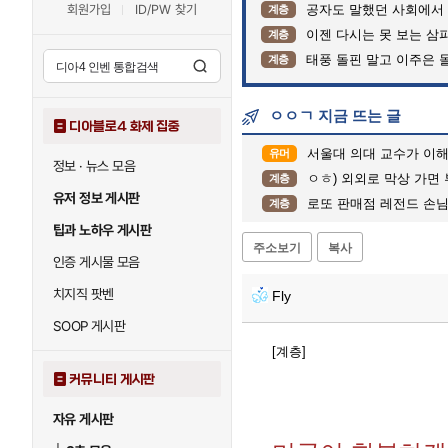
회원가입
ID/PW 찾기
공자도 말했던 사회에서
계층
이젠 다시는 못 보는 삼
계층
태풍 돌핀 말고 이주은 
계층
ㅇㅇㄱ 지금 뜨는 글
디아블로4 화제 집중
서울대 의대 교수가 이해
유머
정보 · 뉴스 모음
ㅇㅎ) 외외로 막상 가면
계층
유저 정보 게시판
로또 판매점 레전드 손님
계층
팁과 노하우 게시판
주소보기
복사
인증 게시물 모음
치지직 팟벤
Fly
SOOP 게시판
[계층]
커뮤니티 게시판
자유 게시판