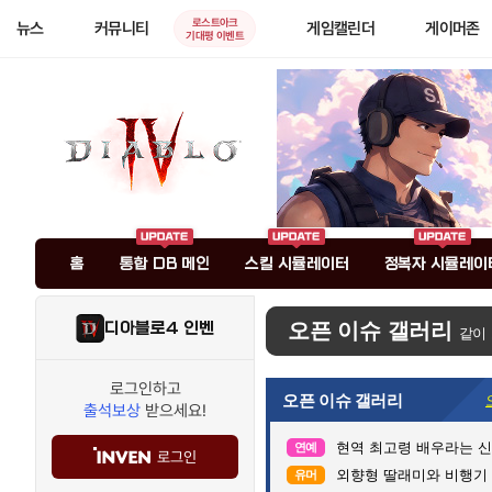
로스트아크
뉴스
커뮤니티
게임캘린더
게이머존
기대평 이벤트
홈
통합 DB 메인
스킬 시뮬레이터
정복자 시뮬레이
디아블로4 인벤
오픈 이슈 갤러리
같이
로그인하고
오픈 이슈 갤러리
출석보상
받으세요!
현역 최고령 배우라는 신구
연예
로그인
외향형 딸래미와 비행기 
유머