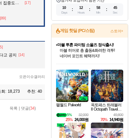
참가자 모집까지 남은 기간
아파트의 안내방송
[17]
10
12
58
43
Days
Hours
Min
Sec
[89]
게임 핫딜 (PC/스팀)
스토어+
귀무자: 검의 길 예약 판매 중!
5]
10% 할인과
다고 공지
[14]
이니&베니 혜택까지!
인벤게임즈 8월 특별 할인!
드래곤소드: 어웨이크닝 입점!
문명 7 특별 할인!
마블 투혼 파이팅 소울즈 정식출시!
비스트 오브 리인카네이션 정식 출시!
커세어 코브 출시 기념 할인!
더 렐릭 퍼스트 가디언 정식 출시
베데스다 40주년 기념 할인 중!
캡콤 프렌차이즈 할인 진행 중!
캡콤 일부 상품 상시 할인
스타워즈 은하계 레이서
로블록스 기프트 카드 공식 입점
인기 퍼블리셔 모음!
스팀으로 만나는 드래곤소드!
조선&고려 DLC 출시 예정
마블 히어로 총 출동&화려한 격투!
게임프릭 신작 IP
해적'섬'을 발전시키자!
설화x하드코어 액션!
베데스다의 명작들을
몬헌, 바하 등 인기 IP를
몬헌 와일즈 & 드래곤즈 도그마2
인벤게임즈에서 10% 추가 적립
Robux를 가장 안전하고
최대 90% 할인가를 만나보세요!
네이버혜택과 함께 만나보세요!
50%할인&추가 적립까지!
네이버 포인트 혜택까지!
네이버 혜택가와 함께 예약하세요!
할인&네이버혜택으로 만나보세요!
네이버페이 혜택과 만나보세요!
40주년 프로모션으로 만나보세요!
할인가에 만나보세요!
일부 에디션 상시 할인!
혜택으로 예약 판매 중
편안하게 충전하세요
오픈이슈갤러리
조회:
18,273
추천:
40
팰월드 Palworld
옥토패스 트래블러
목록
|
댓글(
34
)
II Octopath Traveler I
I
5%
32,000
49,800
25%
24,000원
70%
14,940원