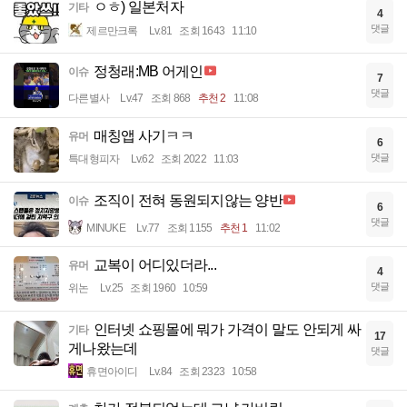
ㅇㅎ) 일본처자
기타
4
댓글
제르만크록
Lv.81
조회 1643
11:10
정청래:MB 어게인
이슈
7
댓글
다른별사
Lv.47
조회 868
추천 2
11:08
매칭앱 사기ㅋㅋ
유머
6
댓글
특대형피자
Lv.62
조회 2022
11:03
조직이 전혀 동원되지않는 양반
이슈
6
댓글
MINUKE
Lv.77
조회 1155
추천 1
11:02
교복이 어디있더라...
유머
4
댓글
위논
Lv.25
조회 1960
10:59
인터넷 쇼핑몰에 뭐가 가격이 말도 안되게 싸
기타
17
게나왔는데
댓글
휴면아이디
Lv.84
조회 2323
10:58