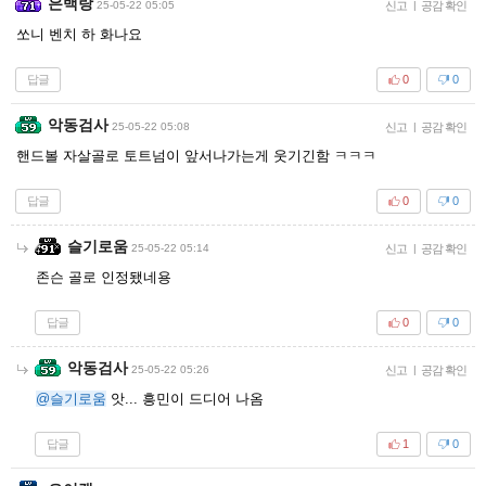
은백랑
25-05-22 05:05
신고
|
공감 확인
쏘니 벤치 하 화나요
답글
0
0
악동검사
25-05-22 05:08
신고
|
공감 확인
핸드볼 자살골로 토트넘이 앞서나가는게 웃기긴함 ㅋㅋㅋ
답글
0
0
슬기로움
25-05-22 05:14
신고
|
공감 확인
존슨 골로 인정됐네용
답글
0
0
악동검사
25-05-22 05:26
신고
|
공감 확인
@슬기로움
앗... 흥민이 드디어 나옴
답글
1
0