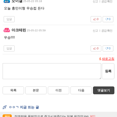
오이갤
25-05-22 05:18
신고
|
공감 확인
오늘 흥민이형 우승컵 든다
답글
0
0
아크테린
25-05-22 05:59
신고
|
공감 확인
우승!!!!
답글
0
0
새로고침
등록
목록
본문
이전
다음
댓글보기
ㅇㅇㄱ 지금 뜨는 글
정액량을 폭발적으로 증가시켜준다는 일본 위장약.jpg
[41]
유머