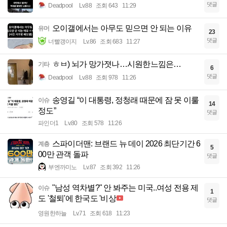
댓글
Deadpool
Lv.88
조회 643
11:29
오이갤에서는 아무도 믿으면 안 되는 이유
유머
23
댓글
너빨갱이지
Lv.86
조회 683
11:27
ㅎㅂ) 뇌가 망가졋나…시원한느낌은…
기타
6
댓글
Deadpool
Lv.88
조회 978
11:26
송영길 “이 대통령, 정청래 때문에 잠 못 이룰
이슈
14
정도”
댓글
파인더1
Lv.80
조회 578
11:26
스파이더맨: 브랜드 뉴 데이 2026 최단기간 6
계층
5
00만 관객 돌파
댓글
부엔까미노
Lv.87
조회 392
11:26
"남성 역차별?" 안 봐주는 미국..여성 전용 제
이슈
1
도 '철퇴'에 한국도 '비상
댓글
영원한하늘
Lv.71
조회 618
11:23