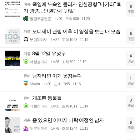
폭염에 노숙인 몰리자 인천공항 "나가라" 퇴
이슈
6
거 명령…인권단체 '반발'
댓글
월급루팡전문
Lv.91
조회 636
11:20
오디세이 관람 이후 이 영상을 보는 내 모습
계층
6
댓글
부엔까미노
Lv.87
조회 1063
11:19
8월 12일 유성우
계층
4
댓글
너빨갱이지
Lv.86
조회 602
11:19
남자라면 이거 못참는다
유머
1
댓글
Maxim
Lv.91
조회 1095
11:16
개조된 동물들
유머
3
댓글
너빨갱이지
Lv.86
조회 1011
11:14
좀 있으면 이미지 나락 예정인 남자
계층
6
댓글
두부두꺼비
Lv.78
조회 1244
11:13