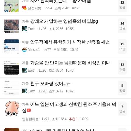
차가 전복되엇는데 그냥 가버림
계층
12
댓글
달섭지롱
Lv.94
조회 2348
10:56
강레오가 말하는 양념육의 비밀.jpg
계층
14
댓글
Earth
Lv.96
조회 2256
10:55
압구정에서 유행하기 시작한 신종 절세법
이슈
15
댓글
Minstre1
Lv.77
조회 2851
10:49
가슴을 안 만지는 남편때문에 비상인 아내
계층
13
댓글
Earth
Lv.96
조회 3364
10:46
친구 오빠랑 잤어...ㅠ
계층
5
댓글
Earth
Lv.96
조회 3712
10:42
어느 일본 여고생의 신박한 원소 주기율표 덕
계층
7
질
댓글
영원한하늘
Lv.71
조회 1664
추천 1
10:39
(ㅎㅂ) 니케 마르차나 코스어 눈나
게임