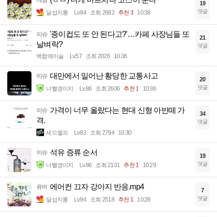
19
댓글
달섭지롱
Lv.94
조회 2682
추천 3
10:38
'종이컵도 또 안 된다고?'…카페 사장님들 또
이슈
21
날벼락?
댓글
백합에이슬
Lv.57
조회 2026
10:36
대만에서 일어난 황당한 교통사고
이슈
20
댓글
너빨갱이지
Lv.86
조회 2606
추천 1
10:36
가격이 너무 올랐다는 현대 신형 아반떼 가
이슈
34
격.
댓글
세드엘프
Lv.82
조회 2794
10:30
석유 증류 순서
이슈
19
댓글
너빨갱이지
Lv.86
조회 2131
추천 1
10:29
에어컨 끄자 강아지 반응.mp4
유머
7
댓글
달섭지롱
Lv.94
조회 2518
추천 1
10:28