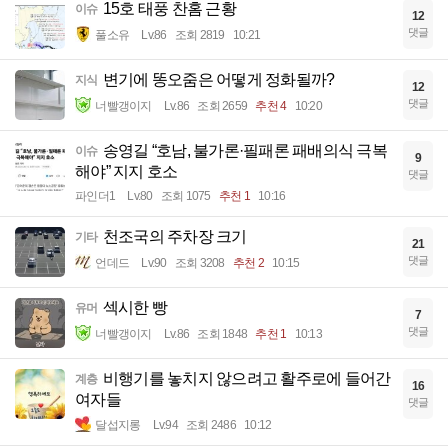
15호 태풍 찬홈 근황
이슈
12
댓글
풀소유
Lv.86
조회 2819
10:21
변기에 똥오줌은 어떻게 정화될까?
지식
12
댓글
너빨갱이지
Lv.86
조회 2659
추천 4
10:20
송영길 “호남, 불가론·필패론 패배의식 극복
이슈
9
해야” 지지 호소
댓글
파인더1
Lv.80
조회 1075
추천 1
10:16
천조국의 주차장 크기
기타
21
댓글
언데드
Lv.90
조회 3208
추천 2
10:15
섹시한 빵
유머
7
댓글
너빨갱이지
Lv.86
조회 1848
추천 1
10:13
비행기를 놓치지 않으려고 활주로에 들어간
계층
16
여자들
댓글
달섭지롱
Lv.94
조회 2486
10:12