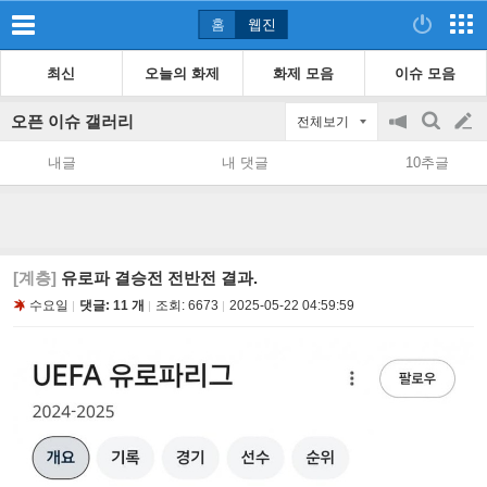
홈
웹진
최신
오늘의 화제
화제 모음
이슈 모음
오픈 이슈 갤러리
전체보기
공
검
글
지
색
내글
내 댓글
10추글
on/off
쓰
기
[계층]
유로파 결승전 전반전 결과.
수요일
댓글: 11 개
조회:
6673
2025-05-22 04:59:59