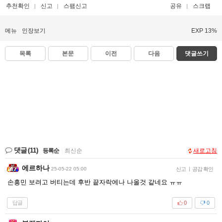
추천확인
신고
스팸신고
공유
스크랩
메뉴
인장보기
EXP 13%
목록
본문
이전
다음
댓글쓰기
댓글
(11)
등록순
|
최신순
새로고침
에르하나
25-05-22 05:00
신고
|
공감 확인
손흥민 보려고 버티는데 후반 끝자락에나 나올것 같네요 ㅠㅠ
답글
0
0