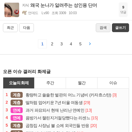
왜국 눈나가 알려주는 성인용 단어
지식
9
댓글
언데드
Lv.90
조회 3309
10:03
최근
다음
검색
글쓰기
1
2
3
4
5
오픈 이슈 갤러리 화제글
오늘의 화제
주간
월간
이슈
1
계층
[3]
황량하고 쓸쓸한 벌판의 어느 기념비 (카자흐스탄)
2
계층
[29]
딸처럼 업어키운 7년 터울 여동생
3
연예
[13]
과거 파묘되서 현재 난리난 연예인
4
연예
[15]
음방가서 챌린지거절당했다는 리센느
5
계층
[20]
곱창집 사장님 불 쇼에 외국인들 반응