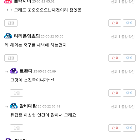
블랙까이
25-05-22 05:01
신고
|
공감 확인
ㅋㅋ 그래도 조오오오오밥대전이라 잼있음.
답글
0
0
티리온영초딩
25-05-22 05:05
신고
|
공감 확인
왜 해외는 축구를 새벽에 하는건지
답글
0
0
르완다
25-05-22 05:09
신고
|
공감 확인
그것이 선진국이니까~~!!
답글
0
0
알바대란
25-05-22 06:48
신고
|
공감 확인
유럽은 아침형 인간이 많아서 그래요
답글
0
0