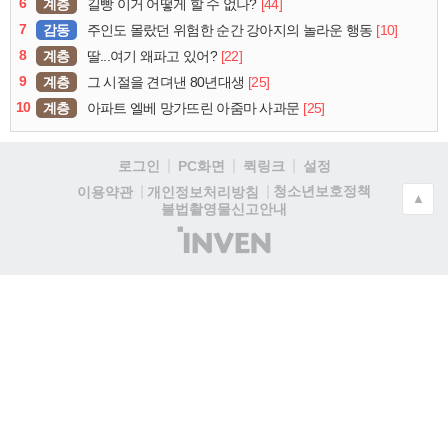
6
계층
[44]
길빵 이거 어떻게 할 수 없나?
7
감동
[10]
주인도 몰랐던 위험한 순간 강아지의 놀라운 행동
8
계층
[22]
딸...여기 왜파고 있어?
9
계층
[25]
그 시절을 견뎌낸 80년대생
10
계층
[25]
아파트 엘베 망가뜨린 아줌마 사과문
로그인
PC화면
퀵링크
설정
청소년보호정책
이용약관
개인정보처리방침
▲
불법촬영물신고안내
(주)
인
벤