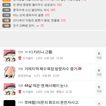
또 한번 증명된 헐리우드 성공공식
[30]
기타
콩국수에 소신 발언하는 의사
[48]
기타
어느 도박 중독자의 결혼
[20]
기타
오디세이' 이동진 평론가 평점, 한줄평
[19]
계층
친구 오빠랑 잤어...ㅠ
[5]
계층
ㅇㅎ) 카리나 근황.
연예
0
댓글
전자팔찌
Lv.93
조회 162
11:34
거제지역 해수욕장 방문자수 증가.
계층
0
댓글
영원한하늘
Lv.71
조회 89
11:34
44살 먹은 앤 해서웨이 눈나.
계층
5
댓글
전자팔찌
Lv.93
조회 342
추천 1
11:33
쪼매혐) 의문의 회오리 운전자사고.
기타
7