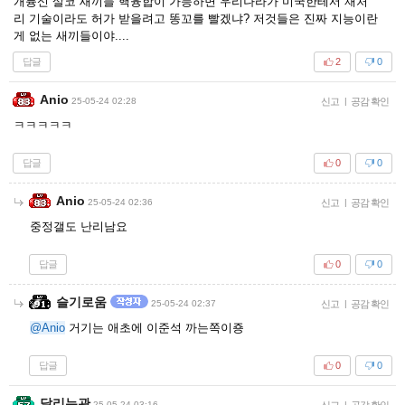
개븅신 살코 새끼들 핵융합이 가능하면 우리나라가 미국한테서 재처
리 기술이라도 허가 받을려고 똥꼬를 빨겠냐? 저것들은 진짜 지능이란
게 없는 새끼들이야....
답글
2
0
Anio
25-05-24 02:28
신고
|
공감 확인
ㅋㅋㅋㅋㅋ
답글
0
0
Anio
25-05-24 02:36
신고
|
공감 확인
중정갤도 난리남요
답글
0
0
슬기로움
25-05-24 02:37
신고
|
공감 확인
@Anio
거기는 애초에 이준석 까는쪽이죵
답글
0
0
달리는관
25-05-24 03:16
신고
|
공감 확인