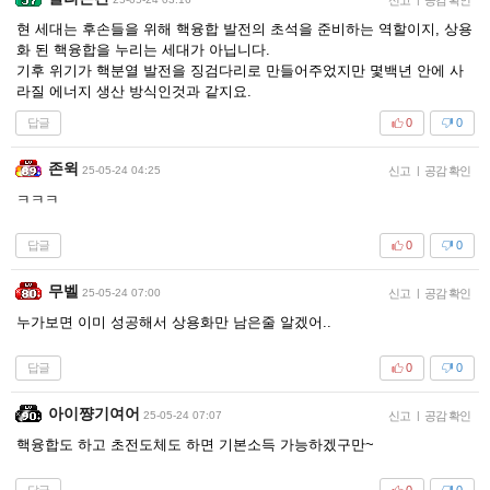
현 세대는 후손들을 위해 핵융합 발전의 초석을 준비하는 역할이지, 상용
화 된 핵융합을 누리는 세대가 아닙니다.
기후 위기가 핵분열 발전을 징검다리로 만들어주었지만 몇백년 안에 사
라질 에너지 생산 방식인것과 같지요.
답글
0
0
존윅
25-05-24 04:25
신고
|
공감 확인
ㅋㅋㅋ
답글
0
0
무벨
25-05-24 07:00
신고
|
공감 확인
누가보면 이미 성공해서 상용화만 남은줄 알겠어..
답글
0
0
아이쨩기여어
25-05-24 07:07
신고
|
공감 확인
핵융합도 하고 초전도체도 하면 기본소득 가능하겠구만~
답글