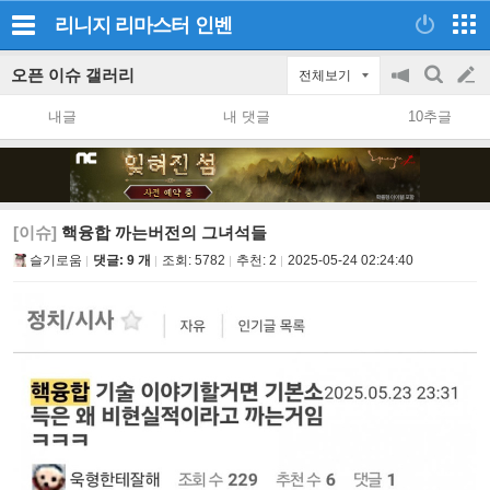
리니지 리마스터
인벤
오픈 이슈 갤러리
전체보기
공
검
글
지
색
내글
내 댓글
10추글
on/off
쓰
기
[이슈]
핵융합 까는버전의 그녀석들
슬기로움
댓글: 9 개
조회:
5782
추천:
2
2025-05-24 02:24:40