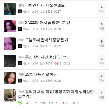
김채연 어제 자 오션월드
연예
6
댓글
입사
Lv.94
조회 1474
00:27
27,000원어치 곱창 2인분 양
계층
0
댓글
입사
Lv.94
조회 1223
00:25
오늘로써 완벽히 증명된 거
계층
9
댓글
입사
Lv.94
조회 1585
00:22
통영 살인사건 현상금 1억
이슈
3
댓글
입사
Lv.94
조회 1608
추천 1
00:19
15호 태풍 진로 예상
계층
2
댓글
입사
Lv.94
조회 1266
00:18
침착맨 채널 직원1명당 22개씩 영상작업한
유머
1
다구요?
댓글
드라고노브
Lv.90
조회 1670
추천 1
00:15