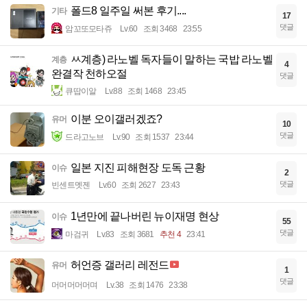
폴드8 일주일 써본 후기....
기타
17
댓글
암꼬또모타쥬
Lv.60
조회 3468
23:55
ㅆ계층) 라노벨 독자들이 말하는 국밥 라노벨
계층
4
완결작 천하오절
댓글
큐땁이알
Lv.88
조회 1468
23:45
이분 오이갤러겠죠?
유머
10
댓글
드라고노브
Lv.90
조회 1537
23:44
일본 지진 피해현장 도독 근황
이슈
2
댓글
빈센트멧젠
Lv.60
조회 2627
23:43
1년만에 끝나버린 뉴이재명 현상
이슈
55
댓글
마검귀
Lv.83
조회 3681
추천 4
23:41
허언증 갤러리 레전드
유머
1
댓글
머머머머머며
Lv.38
조회 1476
23:38