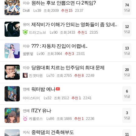
원하는 후보 안뽑으면 다 2찍임?
이슈
74
댓글
Disifi
Lv.39
조회 2009
추천 15
23:37
제작비가 이해가 안되는 영화들이 좀 있네..
유머
12
댓글
드라고노브
Lv.90
조회 2433
추천 1
23:35
??? : 자동차 진입이 어렵네..
이슈
13
댓글
꿻뻵뗗
Lv.90
조회 3964
추천 3
23:01
당원대회 치르는 민주당의 최대 문제
이슈
20
댓글
진겟타원
Lv.70
조회 2765
추천 8
22:49
워터밤 예나
연예
6
댓글
아이스티이
Lv.32
조회 1512
추천 1
22:41
ITZY 유나
연예
3
댓글
케를로스
Lv.86
조회 1686
추천 1
22:36
중력댐의 건축해부도
지식
11