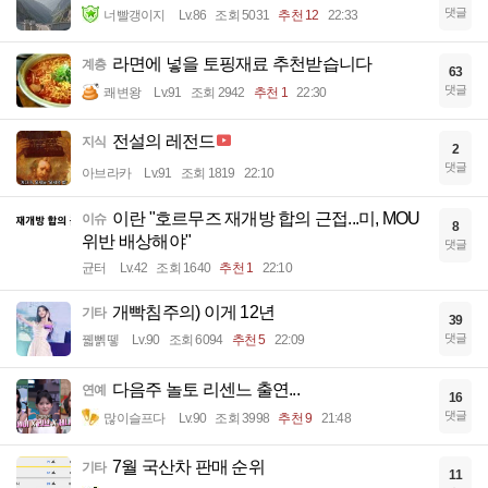
댓글
너빨갱이지
Lv.86
조회 5031
추천 12
22:33
라면에 넣을 토핑재료 추천받습니다
계층
63
댓글
쾌변왕
Lv.91
조회 2942
추천 1
22:30
전설의 레전드
지식
2
댓글
아브라카
Lv.91
조회 1819
22:10
이란 "호르무즈 재개방 합의 근접...미, MOU
이슈
8
위반 배상해야"
댓글
균터
Lv.42
조회 1640
추천 1
22:10
개빡침주의) 이게 12년
기타
39
댓글
꿻뻵뗗
Lv.90
조회 6094
추천 5
22:09
다음주 놀토 리센느 출연...
연예
16
댓글
많이슬프다
Lv.90
조회 3998
추천 9
21:48
7월 국산차 판매 순위
기타
11