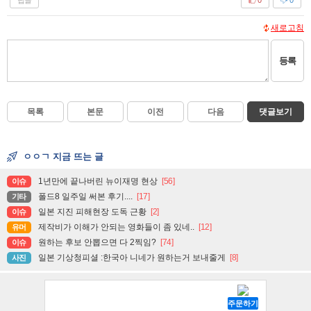
0
0
새로고침
등록
목록
본문
이전
다음
댓글보기
ㅇㅇㄱ 지금 뜨는 글
1년만에 끝나버린 뉴이재명 현상
[56]
이슈
폴드8 일주일 써본 후기....
[17]
기타
일본 지진 피해현장 도독 근황
[2]
이슈
제작비가 이해가 안되는 영화들이 좀 있네..
[12]
유머
원하는 후보 안뽑으면 다 2찍임?
[74]
이슈
일본 기상청피셜 :한국아 니네가 원하는거 보내줄게
[8]
사진