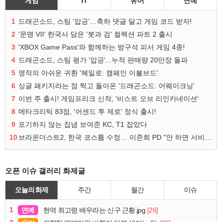
게임
IT
유머
연예
1
드래곤소드, 스팀 '압긍'…축하 댓글 달고 게임 코드 받자!
2
'문명 VII' 한국사 담은 '붓과 검' 컬렉션 파트 2 출시
3
'XBOX Game Pass'와 함께하는 방구석 피서 게임 4종!
4
드래곤소드, 스팀 평가 '압긍'...누적 판매량 20만장 돌파
5
명작의 아쉬운 귀환 '헤일로: 캠페인 이볼브드'
6
싱글 패키지라는 점 찍고 돌아온 '드래곤소드: 어웨이크닝'
7
이번 주 출시! 게임프리크 신작, '비스트 오브 리인카네이션'
8
메타크리틱 83점, '어센드 투 제로' 정식 출시!
9
포기하지 않는 집념 보여준 KC, T1 잡았다
10
브라운더스트2, 한국 코스튬 수정… 이준희 PD "안 하면 서비스 지속 불가"
오픈 이슈 갤러리 화제글
오늘의 화제
주간
월간
이슈
1
연예
[26]
현역 최고령 배우라는 신구 근황.jpg