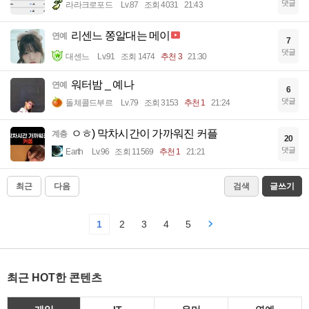
댓글
라라크로포드
Lv.87
조회 4031
21:43
리센느 쫑알대는 메이
연예
7
댓글
대센느
Lv.91
조회 1474
추천 3
21:30
워터밤 _ 예나
연예
6
댓글
돌체콜드부르
Lv.79
조회 3153
추천 1
21:24
ㅇㅎ) 막차시간이 가까워진 커플
계층
20
댓글
Earth
Lv.96
조회 11569
추천 1
21:21
최근
다음
검색
글쓰기
1
2
3
4
5
최근 HOT한 콘텐츠