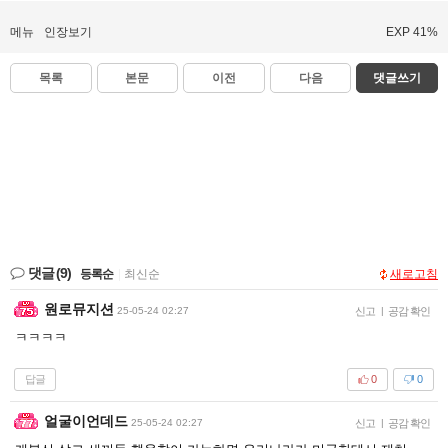
메뉴
인장보기
EXP 41%
목록
본문
이전
다음
댓글쓰기
댓글
(9)
등록순
|
최신순
새로고침
원로뮤지션
25-05-24 02:27
신고
|
공감 확인
ㅋㅋㅋㅋ
답글
0
0
얼굴이언데드
25-05-24 02:27
신고
|
공감 확인