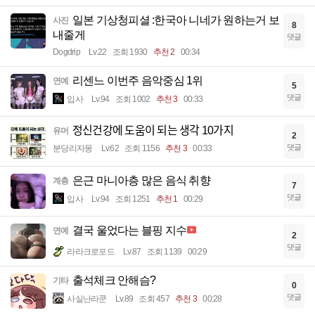
일본 기상청피셜 :한국아 니네가 원하는거 보
사진
8
내줄게
댓글
Dogdrip
Lv.22
조회 1930
추천 2
00:34
리센느 이번주 음악중심 1위
연예
5
댓글
입사
Lv.94
조회 1002
추천 3
00:33
정신건강에 도움이 되는 생각 10가지
유머
2
댓글
분당리자몽
Lv.62
조회 1156
추천 3
00:33
은근 마니아층 많은 음식 취향
계층
7
댓글
입사
Lv.94
조회 1251
추천 1
00:29
결국 울었다는 블핑 지수
연예
2
댓글
라라크로포드
Lv.87
조회 1139
00:29
출석체크 안해슴?
기타
0
댓글
사실난라쿤
Lv.89
조회 457
추천 3
00:28