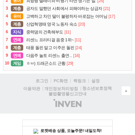
2
유머
[25]
외향형 딸래미와 비행기 타면 생기는 일.
3
계층
[21]
공자도 말했던 사회에서 피해야하는 상급자
4
유머
[17]
고백하고 차인 딸이 불평하자 바로잡는 어머님
5
계층
[20]
산업혁명때 영국 노동자 숙소
6
지식
[11]
중력댐의 건축해부도
7
연예
[11]
리센느 프리티걸 음중 1위~
8
계층
[24]
태풍 돌핀 말고 이주은 돌핀
9
연예
[16]
다음주 놀토 리센느 출연...
10
게임
[29]
ㅎㅂ) 드래곤소드 근황
로그인
PC화면
퀵링크
설정
청소년보호정책
이용약관
개인정보처리방침
▲
불법촬영물신고안내
(주)
인
벤