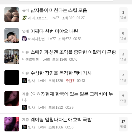
남자들이 미친다는 스킬 모음
유머
1
댓글
라라크로포드
Lv.87
조회 319
01:27
어쩌다 한번 미야오 나린
연예
0
댓글
어쩌다한번
Lv.77
조회 672
00:58
스페인과 솅겐 조약을 중단한 이탈리아 근황
이슈
2
댓글
빈센트멧젠
Lv.60
조회 1346
00:46
수상한 장면을 목격한 택배기사
이슈
2
댓글
입사
Lv.94
조회 1326
추천 7
00:43
(ㅇㅎ?) 현재 한국에 있는 일본 그라비아 누
계층
5
나
댓글
입사
Lv.94
조회 1812
00:39
웨이팅 엄청나다는 애호박 국밥
계층
17
댓글
입사
Lv.94
조회 1866
00:36