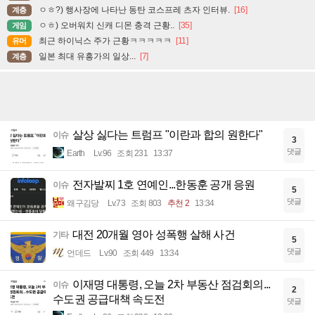
ㅇㅎ?) 행사장에 나타난 동탄 코스프레 츠자 인터뷰.
[16]
계층
ㅇㅎ) 오버워치 신캐 디몬 충격 근황..
[35]
게임
최근 하이닉스 주가 근황ㅋㅋㅋㅋㅋ
[11]
유머
일본 최대 유흥가의 일상...
[7]
계층
살상 싫다는 트럼프 "이란과 합의 원한다"
이슈
3
댓글
Earth
Lv.96
조회 231
13:37
전자발찌 1호 연예인...한동훈 공개 응원
이슈
5
댓글
왜구김당
Lv.73
조회 803
추천 2
13:34
대전 20개월 영아 성폭행 살해 사건
기타
5
댓글
언데드
Lv.90
조회 449
13:34
이재명 대통령, 오늘 2차 부동산 점검회의...
이슈
2
수도권 공급대책 속도전
댓글