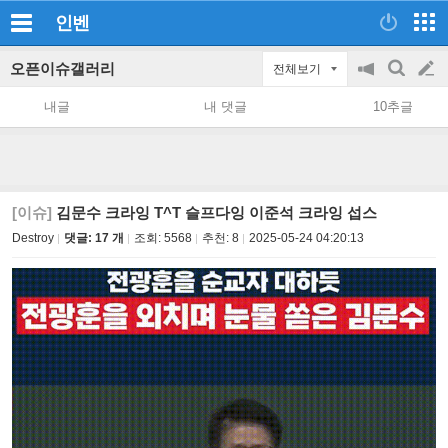
인벤
오픈이슈갤러리
전체보기
공
검
글
지
색
내글
내 댓글
10추글
on/off
쓰
기
[이슈]
김문수 크라잉 T^T 슬프다잉 이준석 크라잉 섭스
Destroy
댓글: 17 개
조회:
5568
추천:
8
2025-05-24 04:20:13