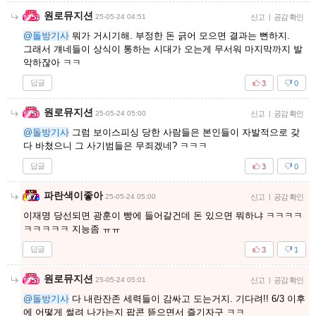
원로뮤지션
25-05-24 04:51
신고
|
공감 확인
@돌방기사
뭐가 거시기해. 부정한 돈 긁어 모으면 결과는 뻔하지.
그래서 걔네들이 상식이 통하는 시대가 오는게 무서워 마지막까지 발
악하잖아 ㅋㅋ
답글
3
0
원로뮤지션
25-05-24 05:00
신고
|
공감 확인
@돌방기사
그럼 보이스피싱 당한 사람들은 본인들이 자발적으로 갖
다 바쳤으니 그 사기범들은 무죄겠네? ㅋㅋㅋ
답글
3
0
파란색이좋아
25-05-24 05:00
신고
|
공감 확인
이재명 당선되면 광훈이 빵에 들어갈건데 돈 있으면 뭐하냐 ㅋㅋㅋㅋ
ㅋㅋㅋㅋㅋ 지능좀 ㅠㅠ
답글
3
1
원로뮤지션
25-05-24 05:01
신고
|
공감 확인
@돌방기사
다 내란잔존 세력들이 감싸고 도는거지. 기다려!! 6/3 이후
에 어떻게 썰려 나가는지 팝콘 뜯으면서 즐기자구 ㅋㅋ