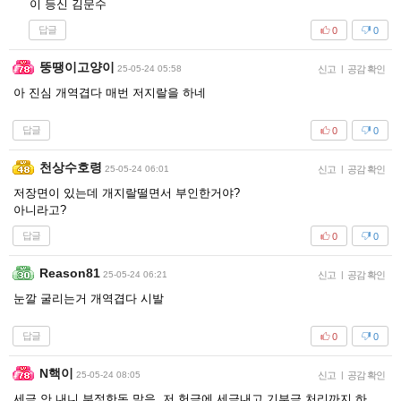
이 등신 김문수
답글
0
0
뚱땡이고양이
25-05-24 05:58
신고
|
공감 확인
아 진심 개역겹다 매번 저지랄을 하네
답글
0
0
천상수호령
25-05-24 06:01
신고
|
공감 확인
저장면이 있는데 개지랄떨면서 부인한거야?
아니라고?
답글
0
0
Reason81
25-05-24 06:21
신고
|
공감 확인
눈깔 굴리는거 개역겹다 시발
답글
0
0
N핵이
25-05-24 08:05
신고
|
공감 확인
세금 안 내니 부정한돈 맞음. 저 헌금에 세금내고 기부금 처리까지 하