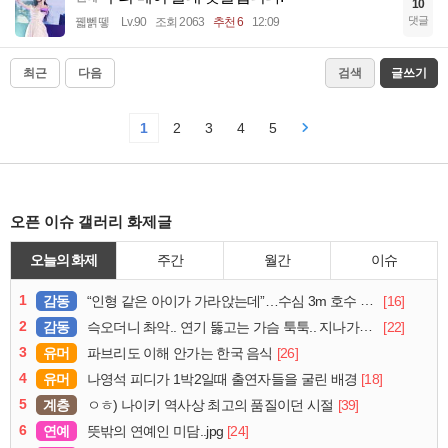
10
댓글
꿻뻵뗗
Lv.90
조회 2063
추천 6
12:09
최근
다음
검색
글쓰기
1
2
3
4
5
오픈 이슈 갤러리 화제글
오늘의 화제
주간
월간
이슈
1
감동
[16]
“인형 같은 아이가 가라앉는데”…수심 3m 호수 뛰어든 60대 의인
2
감동
[22]
슥오더니 촤악.. 연기 뚫고는 가슴 툭툭.. 지나가던 아재의 정체
3
유머
[26]
파브리도 이해 안가는 한국 음식
4
유머
[18]
나영석 피디가 1박2일때 출연자들을 굴린 배경
5
계층
[39]
ㅇㅎ) 나이키 역사상 최고의 품질이던 시절
6
연예
[24]
뜻밖의 연예인 미담..jpg