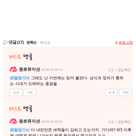
댓글
(17)
등록순
|
최신순
새로고침
원로뮤지션
25-05-24 05:12
신고
|
공감 확인
@돌방기사
그래도 난 이번에는 믿어 볼란다. 상식과 정의가 통하
는 시대가 도래하는 풍광을..
답글
이동
5
0
원로뮤지션
25-05-24 05:01
신고
|
공감 확인
@돌방기사
다 내란잔존 세력들이 감싸고 도는거지. 기다려!! 6/3 이후
에 어떻게 썰려 나가는지 팝콘 뜯으면서 즐기자구 ㅋㅋ