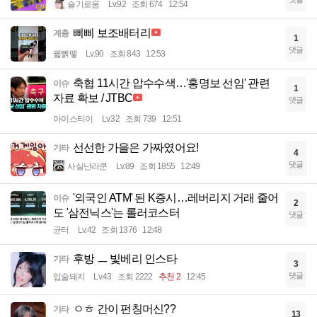
슬기로움
Lv.92
조회 674
12:54
삐삐 보조배터리
계층
1
댓글
꿻뻵뗗
Lv.90
조회 843
12:53
축협 11시간 압수수색…'홍명보 선임' 관련
이슈
1
자료 확보 / JTBC
댓글
아이스티이
Lv.32
조회 739
12:51
선선한 가을은 가짜였어요!
기타
4
댓글
사실난라쿤
Lv.89
조회 1855
12:49
'외국인 ATM' 된 K증시…레버리지 거래 줄어
이슈
2
도 '삼전닉스'는 롤러코스터
댓글
균터
Lv.42
조회 1376
12:48
후방 ㅡ 빛베리 인스타
기타
3
댓글
입술돼지
Lv.43
조회 2222
추천 2
12:45
ㅇㅎ 간이 펀칭머신??
기타
13