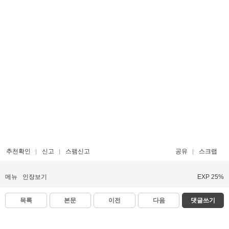
추천확인
신고
스팸신고
공유
스크랩
메뉴
인장보기
EXP 25%
목록
본문
이전
다음
댓글쓰기