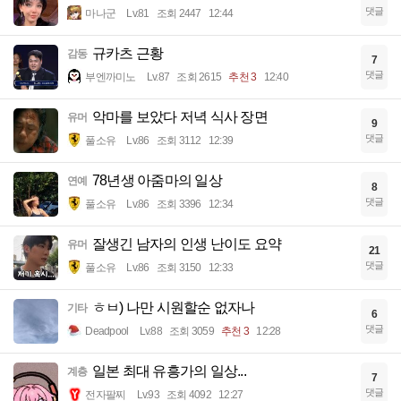
댓글
마나군
Lv.81
조회 2447
12:44
규카츠 근황
감동
7
댓글
부엔까미노
Lv.87
조회 2615
추천 3
12:40
악마를 보았다 저녁 식사 장면
유머
9
댓글
풀소유
Lv.86
조회 3112
12:39
78년생 아줌마의 일상
연예
8
댓글
풀소유
Lv.86
조회 3396
12:34
잘생긴 남자의 인생 난이도 요약
유머
21
댓글
풀소유
Lv.86
조회 3150
12:33
ㅎㅂ) 나만 시원할순 없자나
기타
6
댓글
Deadpool
Lv.88
조회 3059
추천 3
12:28
일본 최대 유흥가의 일상...
계층
7
댓글
전자팔찌
Lv.93
조회 4092
12:27