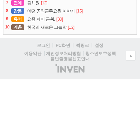
7
연예
[12]
김채원
8
감동
[15]
어떤 공익근무요원 이야기
9
유머
[39]
요즘 폐미 근황.
10
계층
[12]
한국의 새로운 그늘막
로그인
PC화면
퀵링크
설정
청소년보호정책
이용약관
개인정보처리방침
▲
불법촬영물신고안내
(주)
인
벤