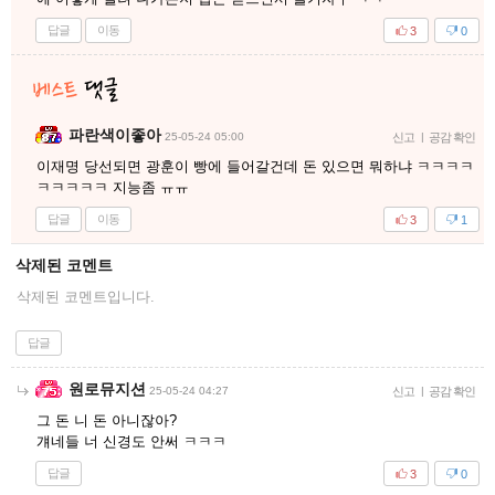
답글
이동
3
0
파란색이좋아
25-05-24 05:00
신고
|
공감 확인
이재명 당선되면 광훈이 빵에 들어갈건데 돈 있으면 뭐하냐 ㅋㅋㅋㅋ
ㅋㅋㅋㅋㅋ 지능좀 ㅠㅠ
답글
이동
3
1
삭제된 코멘트
삭제된 코멘트입니다.
답글
원로뮤지션
25-05-24 04:27
신고
|
공감 확인
그 돈 니 돈 아니잖아?
걔네들 너 신경도 안써 ㅋㅋㅋ
답글
3
0