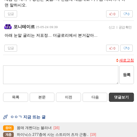
면 말하시오.
답글
0
0
포니테이르
25-05-24 09:39
신고
|
공감 확인
아래 눈알 굴리는 저표정... 더글로리에서 본거같아...
답글
0
0
새로고침
등록
목록
본문
이전
다음
댓글보기
ㅇㅇㄱ 지금 뜨는 글
몸매 개쩐다는 블라녀
[16]
유머
하이닉스 277층에 사는 스트리머 츠자 근황..
[19]
계층