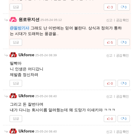
답글
3
0
원로뮤지션
25-05-24 05:12
신고
|
공감 확인
@돌방기사
그래도 난 이번에는 믿어 볼란다. 상식과 정의가 통하
는 시대가 도래하는 풍광을..
답글
5
0
Ukforce
25-05-24 08:39
신고
|
공감 확인
띨빡아
니 인생은 어디갔니
제발좀 정신차려
답글
0
0
Ukforce
25-05-24 08:40
신고
|
공감 확인
그리고 돈 잘번다며
내가 다니는 회사이름 알려줬는데 왜 도망가 이새키야 ㅋㅋㅋ
답글
0
0
Ukforce
25-05-24 08:40
신고
|
공감 확인