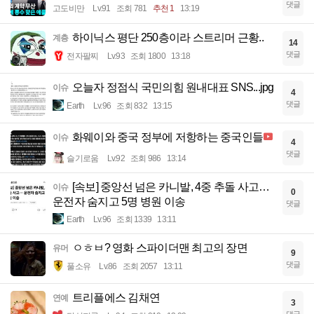
댓글
고도비만
Lv.91
조회 781
추천 1
13:19
하이닉스 평단 250층이라 스트리머 근황..
계층
14
댓글
전자팔찌
Lv.93
조회 1800
13:18
오늘자 정점식 국민의힘 원내대표 SNS...jpg
이슈
4
댓글
Earth
Lv.96
조회 832
13:15
화웨이와 중국 정부에 저항하는 중국인들
이슈
4
댓글
슬기로움
Lv.92
조회 986
13:14
[속보] 중앙선 넘은 카니발, 4중 추돌 사고…
이슈
0
운전자 숨지고 5명 병원 이송
댓글
Earth
Lv.96
조회 1339
13:11
ㅇㅎㅂ? 영화 스파이더맨 최고의 장면
유머
9
댓글
풀소유
Lv.86
조회 2057
13:11
트리플에스 김채연
연예
3