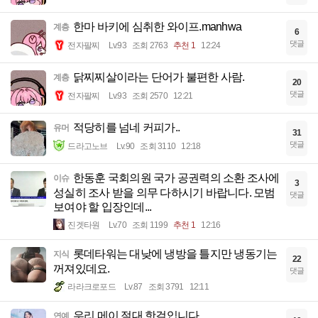
한마 바키에 심취한 와이프.manhwa
계층
6
댓글
전자팔찌
Lv.93
조회 2763
추천 1
12:24
닭찌찌살이라는 단어가 불편한 사람.
계층
20
댓글
전자팔찌
Lv.93
조회 2570
12:21
적당히를 넘네 커피가..
유머
31
댓글
드라고노브
Lv.90
조회 3110
12:18
한동훈 국회의원 국가 공권력의 소환 조사에
이슈
3
성실히 조사 받을 의무 다하시기 바랍니다. 모범
댓글
보여야 할 입장인데...
진겟타원
Lv.70
조회 1199
추천 1
12:16
롯데타워는 대낮에 냉방을 틀지만 냉동기는
지식
22
꺼져있데요.
댓글
라라크로포드
Lv.87
조회 3791
12:11
우리 메이 절대 핫걸입니다.
연예