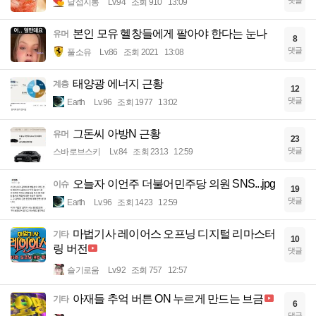
댓글
달섭지롱
Lv.94
조회 910
13:09
본인 모유 헬창들에게 팔아야 한다는 눈나
유머
8
댓글
풀소유
Lv.86
조회 2021
13:08
태양광 에너지 근황
계층
12
댓글
Earth
Lv.96
조회 1977
13:02
그돈씨 아방N 근황
유머
23
댓글
스바로브스키
Lv.84
조회 2313
12:59
오늘자 이언주 더불어민주당 의원 SNS...jpg
이슈
19
댓글
Earth
Lv.96
조회 1423
12:59
마법기사 레이어스 오프닝 디지털 리마스터
기타
10
링 버전
댓글
슬기로움
Lv.92
조회 757
12:57
아재들 추억 버튼 ON 누르게 만드는 브금
기타
6
댓글