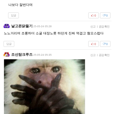
나보다 잘번다며
답글
0
0
날고픈닭둘기
25-05-24 05:28
신고
|
공감 확인
노노거리며 조롱하더 소굴 대장노릇 하던게 진짜 역겹고 혐오스럽다
답글
0
0
조선탐크루즈
25-05-24 05:35
신고
|
공감 확인