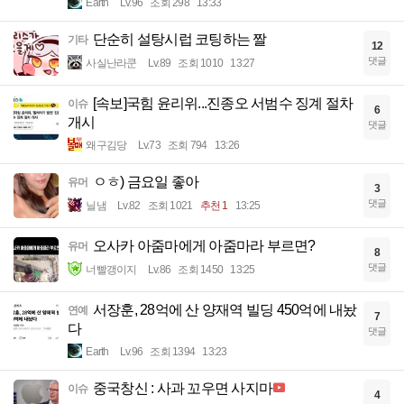
Earth
Lv.96
조회 298
13:33
단순히 설탕시럽 코팅하는 짤
기타
12
댓글
사실난라쿤
Lv.89
조회 1010
13:27
[속보]국힘 윤리위...진종오 서범수 징계 절차
이슈
6
개시
댓글
왜구김당
Lv.73
조회 794
13:26
ㅇㅎ) 금요일 좋아
유머
3
댓글
닐냄
Lv.82
조회 1021
추천 1
13:25
오사카 아줌마에게 아줌마라 부르면?
유머
8
댓글
너빨갱이지
Lv.86
조회 1450
13:25
서장훈, 28억에 산 양재역 빌딩 450억에 내놨
연예
7
다
댓글
Earth
Lv.96
조회 1394
13:23
중국창신 : 사과 꼬우면 사지마
이슈
4