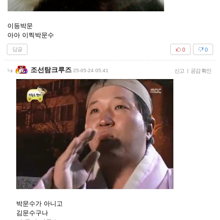
이등박문
아아 이찍박문수
답글
0
0
조선탐크루즈
25-05-24 05:41
신고
|
공감 확인
박문수가 아니고
김문수구나