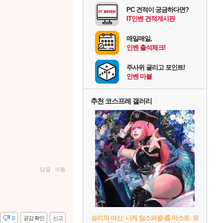
PC 견적이 궁금하다면?
IT인벤 견적게시판
매일매일,
인벤 출석체크!
주사위 굴리고 포인트!
인벤 마블
추천 코스프레 갤러리
답글
이동
승리의 여신: 니케 팀스파클-륨 마스트: 로
감
0
공감 확인
신고