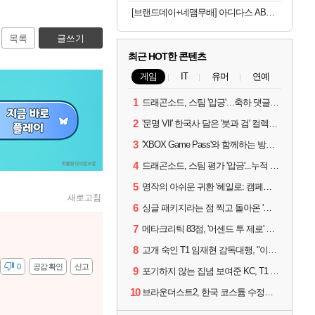
[브랜드데이+네맴무배] 아디다스 AB슬라이드 코어 복근 운동 기구 뱃살 롤아웃 허리 전신 홈트 슬라이더 퍼펙트
목록
글쓰기
최근 HOT한 콘텐츠
게임
IT
유머
연예
1
드래곤소드, 스팀 '압긍'…축하 댓글 달고 게임 코드 받자!
2
'문명 VII' 한국사 담은 '붓과 검' 컬렉션 파트 2 출시
3
'XBOX Game Pass'와 함께하는 방구석 피서 게임 4종!
4
드래곤소드, 스팀 평가 '압긍'...누적 판매량 20만장 돌파
5
명작의 아쉬운 귀환 '헤일로: 캠페인 이볼브드'
새로고침
6
싱글 패키지라는 점 찍고 돌아온 '드래곤소드: 어웨이크닝'
7
메타크리틱 83점, '어센드 투 제로' 정식 출시!
8
고개 숙인 T1 임재현 감독대행, "이른 탈락에 죄송한 마음 뿐"
감
0
공감 확인
신고
9
포기하지 않는 집념 보여준 KC, T1 잡았다
10
브라운더스트2, 한국 코스튬 수정… 이준희 PD "안 하면 서비스 지속 불가"