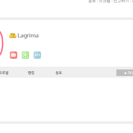
공유
스크랩
신고하기
Lagrima
프로필
랭킹
칭호