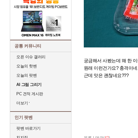
공통 커뮤니티
오픈 이슈 갤러리
궁금해서 사봤는데 왜 한 이
오늘의 핫벤
원래 이런건가요? 충격이네요
근데 맛은 괜찮네요???
오늘의 팟벤
AI 그림 그리기
PC 견적 게시판
더보기
인기 팟벤
팟벤 바로가기
치지직
목록
|
댓글(
42
)