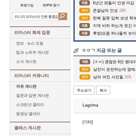
6년간 편돌이 인생 마감 
계층
회원가입
ID/PW 찾기
존잘남의 인성
[18]
유머
한복 잘못 입혀 보낸 학
유머
지역 비하 하는게 웃긴 
계층
리마스터 화제 집중
후방)요즘 하나둘씩 보
계층
정보 · 뉴스 모음
ㅇㅇㄱ 지금 뜨는 글
팁과 노하우 게시판
소식 게시판
(ㅎㅂ) 괜찮은 6만 원
계층
남친이 운전하는데 옆에서 
유머
리마스터 커뮤니티
남의 여친 사진들
[13]
유머
자유 게시판
주소보기
복사
질문과 답변 게시판
스크린샷 갤러리
Lagrima
동영상 갤러리
[기타]
클래스 게시판