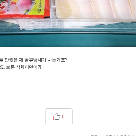
틀 안씼은 제 곧휴냄새가 나는거죠?
. 보통 삭힘이던데?!
1