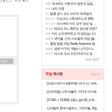
스팸신고
추천 확인
국내에도 이쁜곳이 많은것 같습니다
여행
내차 인증
차벤
탈콥 공식 코드 브리치 트레일러
PV
리싱크드 1.06 패치노트 (8/5)
리싱크드
아사쿠라 마이 성우 정보 및 주요 필모
아스오라
메모리 3사, 2027년 생산분 완판?
해외겜
저도 신차계약하고 차 받았습니다
차벤
넷마블, 신작 서브컬쳐 게임 [펄 인 블루] 티저 사이트 오픈
섭컬겜
힐링 탐험 게임 Bearly Awesome 챕터 1 트레일러
PV
섬란 카구라 개발사 신작 [시노비 넥서스] 연내 출시 예정
섭컬겜
비스트 오브 리인카네이션 정보/공략글 모음
비스트
새로고침
핫딜
게시판
더보기+
[브랜드데이+네맴무배] 아디다스 파워튜브 중 튜빙밴드 풀업 상체 어깨 팔 근력 운동 헬스 트레이닝 기구 용품
[슈퍼적립] 니케 태블릿 거치대 아이패드 거치대 침대 갤럭시탭 패드 The Comfy
[37,900 -> 23,900] 대왕소갈비찜 순한맛 1.2kg
산과들에 원데이발란스 그린라벨, 20g, 100봉