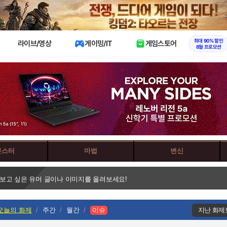
X
최대 90% 할인
라이브/영상
게이밍/IT
게임스토어
8월 프로모션
몬스터
마법
변신
 보고 싶은 유머 글이나 이미지를 올려보세요!
오늘의 화제
주간
월간
이슈
지난 화제