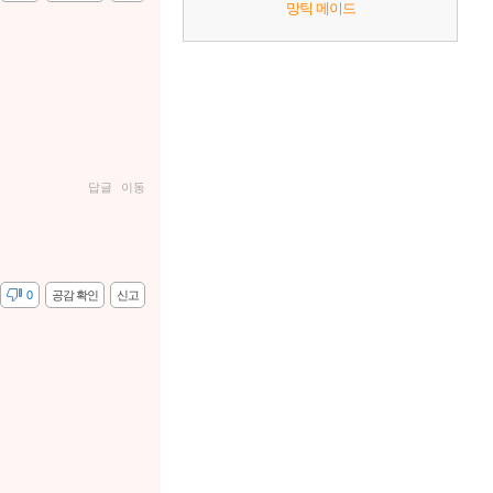
망틱 메이드
답글
이동
감
0
공감 확인
신고