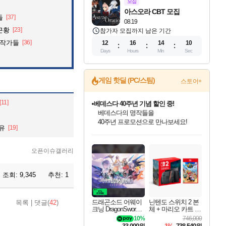
모집
아스오라 CBT 모집
들
[37]
08.19
근황
[23]
참가자 모집까지 남은 기간
화작가들
[36]
12
16
14
09
Days
Hours
Min
Sec
게임 핫딜 (PC/스팀)
스토어+
[11]
마블 투혼 파이팅 소울즈 예약 판매 중!
마블 히어로 총 출동&화려한 격투!
네이버 포인트 혜택까지!
유
[19]
인벤게임즈 8월 특별 할인!
드래곤소드: 어웨이크닝 입점!
문명 7 특별 할인!
귀무자: 검의 길 예약 판매 중!
비스트 오브 리인카네이션 정식 출시!
커세어 코브 출시 기념 할인!
더 렐릭 퍼스트 가디언 정식 출시
베데스다 40주년 기념 할인 중!
캡콤 프렌차이즈 할인 진행 중!
캡콤 일부 상품 상시 할인
스타워즈 은하계 레이서
로블록스 기프트 카드 공식 입점
인기 퍼블리셔 모음!
스팀으로 만나는 드래곤소드!
조선&고려 DLC 출시 예정
10% 할인과
게임프릭 신작 IP
해적'섬'을 발전시키자!
설화x하드코어 액션!
베데스다의 명작들을
몬헌, 바하 등 인기 IP를
몬헌 와일즈 & 드래곤즈 도그마2
인벤게임즈에서 10% 추가 적립
Robux를 가장 안전하고
최대 90% 할인가를 만나보세요!
네이버혜택과 함께 만나보세요!
50%할인&추가 적립까지!
이니&베니 혜택까지!
네이버 혜택가와 함께 예약하세요!
할인&네이버혜택으로 만나보세요!
네이버페이 혜택과 만나보세요!
40주년 프로모션으로 만나보세요!
할인가에 만나보세요!
일부 에디션 상시 할인!
혜택으로 예약 판매 중
편안하게 충전하세요
오픈이슈갤러리
조회:
9,345
추천:
1
드래곤소드 어웨이
닌텐도 스위치 2 본
목록
|
댓글(
42
)
크닝 DragonSword A
체 + 마리오 카트 월
wakening
드
10%
746,000