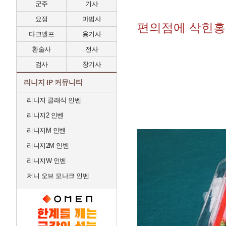
군주
기사
요정
마법사
편의점에 삭힌홍
다크엘프
용기사
환술사
전사
검사
창기사
리니지 IP 커뮤니티
리니지 클래식 인벤
리니지2 인벤
리니지M 인벤
리니지2M 인벤
리니지W 인벤
저니 오브 모나크 인벤