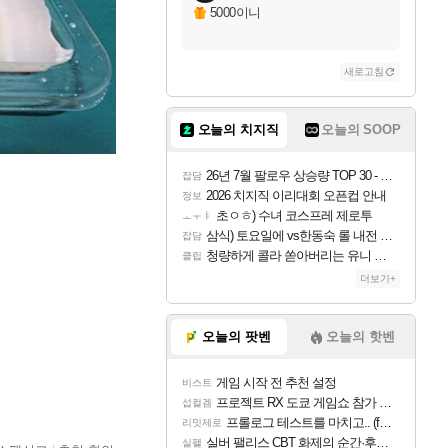
5000이니
새로고침
오늘의 치지직
오늘의 SOOP
26년 7월 팔로우 상승량 TOP 30 - 월간 치지직
잡담
2026 치지직 이리대회 오픈컵 안내
정보
초ㅇㅎ) 수녀 코스프레 제로투
ㅗㅜㅑ
삼식) 토요일에 vs한동숙 롤 내전 예정
잡담
청량하게 콜라 쏟아버리는 유니 ㅋㅋㅋ
클립
더보기+
오늘의 팟벤
오늘의 핫벤
게임 시작 전 추천 설정
비스트
프로젝트 RX 도쿄 게임쇼 참가 결정
섭컬겜
프롤로그 테스트를 마치고.. (feat. 리아)
리밋제로
실버 팰리스 CBT 화제의 순간·후기 모음
실팰