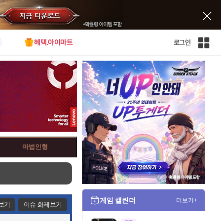
혜택.아이마트
로그인
인
벤
전
체
사
이
트
맵
마법인형
게임 캘린더
더보기+
보기
이슈 화제보기