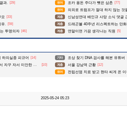
결과.
[29]
조카 용돈 주다가 뺏은 삼촌
[77]
유머
의외로 트럼프가 절대 하지 않는 것
유머
부모
[33]
신남성연대 배인규 사망 소식 댓글 
계층
이유.
[59]
드래곤볼 40주년 리스펙트하는 만
계층
이는 투명의자
[46]
연말이면 가끔 생각나는 직원
[5]
계층
대의 하의실종 피규어
[14]
조상 찾기 DNA 검사를 해본 유튜버
기타
자꾸 자서 미안한 여친
[10]
서울 강남역 근황
[12]
계층
전립선염 치료 받고 현타 씨게 온 이
유머
2025-05-24 05:23