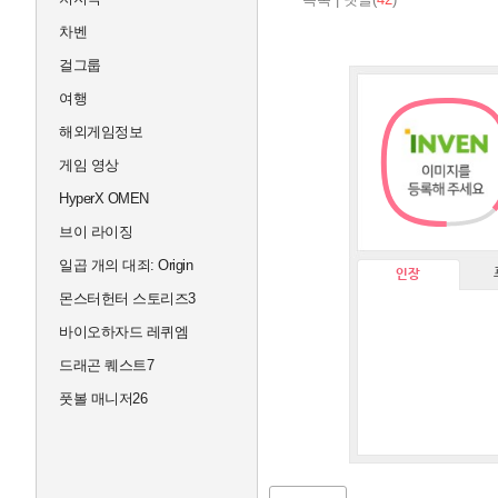
차벤
걸그룹
여행
해외게임정보
게임 영상
HyperX OMEN
브이 라이징
일곱 개의 대죄: Origin
인장
몬스터헌터 스토리즈3
바이오하자드 레퀴엠
드래곤 퀘스트7
풋볼 매니저26