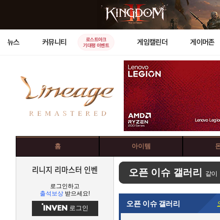
로스트아크
뉴스
커뮤니티
게임캘린더
게이머존
기대평 이벤트
홈
아이템
리니지 리마스터 인벤
오픈 이슈 갤러리
같이
로그인하고
출석보상
받으세요!
오픈 이슈 갤러리
로그인