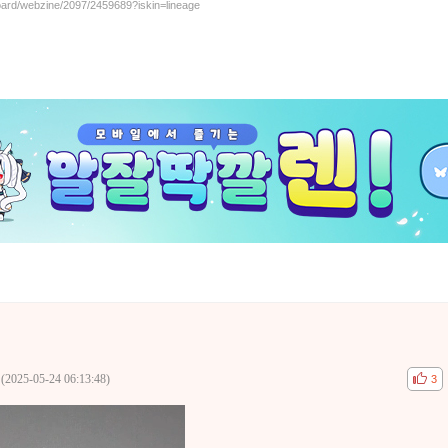
board/webzine/2097/2459689?iskin=lineage
(2025-05-24 06:13:48)
공감
비공
3