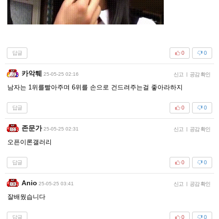
답글
0
0
카악퉤
25-05-25 02:16
신고
|
공감 확인
남자는 1위를빨아주며 6위를 손으로 건드려주는걸 좋아라하지
답글
0
0
존문가
25-05-25 02:31
신고
|
공감 확인
오픈이론갤러리
답글
0
0
Anio
25-05-25 03:41
신고
|
공감 확인
잘배웠습니다
답글
0
0