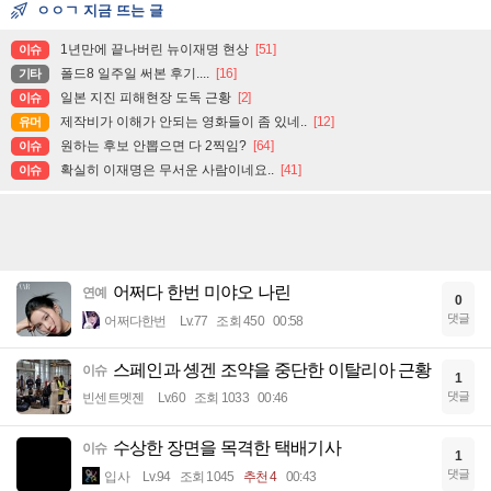
ㅇㅇㄱ 지금 뜨는 글
1년만에 끝나버린 뉴이재명 현상
[51]
이슈
폴드8 일주일 써본 후기....
[16]
기타
일본 지진 피해현장 도독 근황
[2]
이슈
제작비가 이해가 안되는 영화들이 좀 있네..
[12]
유머
원하는 후보 안뽑으면 다 2찍임?
[64]
이슈
확실히 이재명은 무서운 사람이네요..
[41]
이슈
어쩌다 한번 미야오 나린
연예
0
댓글
어쩌다한번
Lv.77
조회 450
00:58
스페인과 솅겐 조약을 중단한 이탈리아 근황
이슈
1
댓글
빈센트멧젠
Lv.60
조회 1033
00:46
수상한 장면을 목격한 택배기사
이슈
1
댓글
입사
Lv.94
조회 1045
추천 4
00:43