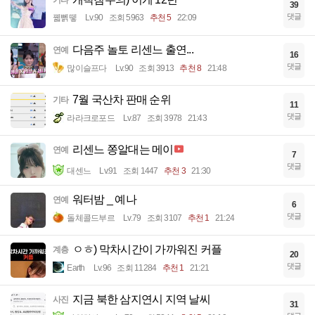
39
댓글
꿻뻵뗗
Lv.90
조회 5963
추천 5
22:09
다음주 놀토 리센느 출연...
연예
16
댓글
많이슬프다
Lv.90
조회 3913
추천 8
21:48
7월 국산차 판매 순위
기타
11
댓글
라라크로포드
Lv.87
조회 3978
21:43
리센느 쫑알대는 메이
연예
7
댓글
대센느
Lv.91
조회 1447
추천 3
21:30
워터밤 _ 예나
연예
6
댓글
돌체콜드부르
Lv.79
조회 3107
추천 1
21:24
ㅇㅎ) 막차시간이 가까워진 커플
계층
20
댓글
Earth
Lv.96
조회 11284
추천 1
21:21
지금 북한 삼지연시 지역 날씨
사진
31