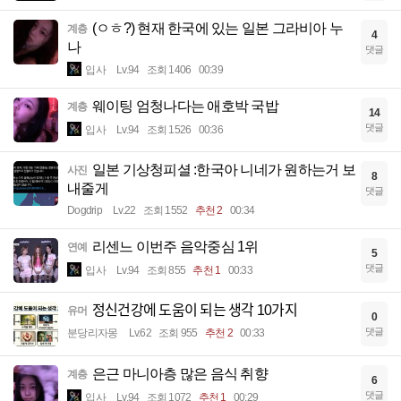
(ㅇㅎ?) 현재 한국에 있는 일본 그라비아 누
계층
4
나
댓글
입사
Lv.94
조회 1406
00:39
웨이팅 엄청나다는 애호박 국밥
계층
14
댓글
입사
Lv.94
조회 1526
00:36
일본 기상청피셜 :한국아 니네가 원하는거 보
사진
8
내줄게
댓글
Dogdrip
Lv.22
조회 1552
추천 2
00:34
리센느 이번주 음악중심 1위
연예
5
댓글
입사
Lv.94
조회 855
추천 1
00:33
정신건강에 도움이 되는 생각 10가지
유머
0
댓글
분당리자몽
Lv.62
조회 955
추천 2
00:33
은근 마니아층 많은 음식 취향
계층
6
댓글
입사
Lv.94
조회 1072
추천 1
00:29