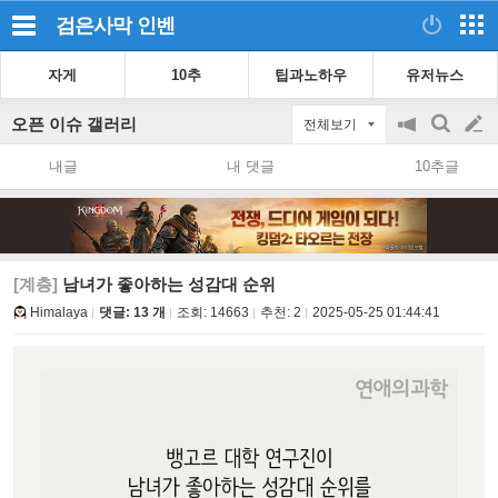
검은사막
인벤
자게
10추
팁과노하우
유저뉴스
오픈 이슈 갤러리
전체보기
공
검
글
지
색
내글
내 댓글
10추글
on/off
쓰
기
[계층]
남녀가 좋아하는 성감대 순위
Himalaya
댓글: 13 개
조회:
14663
추천:
2
2025-05-25 01:44:41