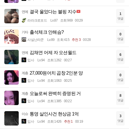
결국 울었다는 블핑 지수
연예
1
댓글
라라크로포드
Lv.87
조회 969
00:29
출석체크 안해슴?
기타
0
댓글
사실난라쿤
Lv.89
조회 415
추천 3
00:28
김채연 어제 자 오션월드
연예
6
댓글
입사
Lv.94
조회 1262
00:27
27,000원어치 곱창 2인분 양
계층
0
댓글
입사
Lv.94
조회 1063
00:25
오늘로써 완벽히 증명된 거
계층
8
댓글
입사
Lv.94
조회 1385
00:22
통영 살인사건 현상금 1억
이슈
3
댓글
입사
Lv.94
조회 1426
추천 1
00:19