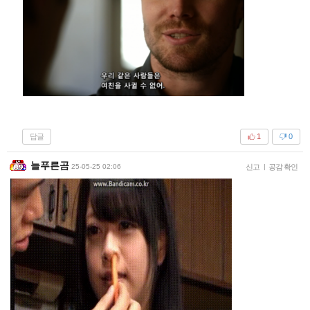
답글
1
0
늘푸른곰
25-05-25 02:06
신고
|
공감 확인