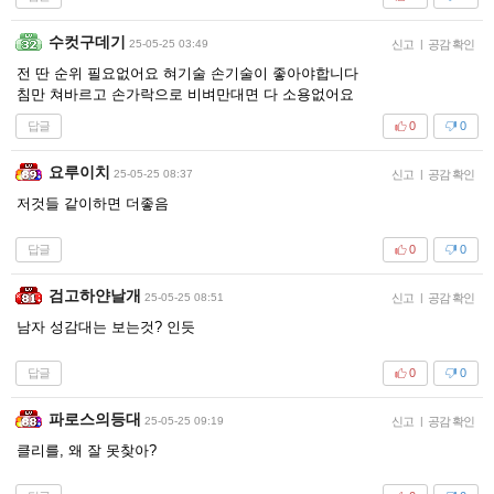
수컷구데기
25-05-25 03:49
신고
|
공감 확인
전 딴 순위 필요없어요 혀기술 손기술이 좋아야합니다
침만 쳐바르고 손가락으로 비벼만대면 다 소용없어요
답글
0
0
요루이치
25-05-25 08:37
신고
|
공감 확인
저것들 같이하면 더좋음
답글
0
0
검고하얀날개
25-05-25 08:51
신고
|
공감 확인
남자 성감대는 보는것? 인듯
답글
0
0
파로스의등대
25-05-25 09:19
신고
|
공감 확인
클리를, 왜 잘 못찾아?