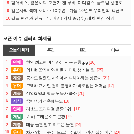
8
펄어비스, 검은사막 모험가 팬 무비 '마디걸스' 글로벌 상영회 개최
9
검은사막 북미 서비스 10주년, "다음 10년도 우리만의 액션으로"
10
길드 명성과 신규 우두머리! 검사 8/5(수) 패치 핵심 정리
오픈 이슈 갤러리 화제글
오늘의 화제
주간
월간
이슈
1
연예
[26]
현역 최고령 배우라는 신구 근황.jpg
2
유머
[25]
외향형 딸래미와 비행기 타면 생기는 일.
3
계층
[21]
공자도 말했던 사회에서 피해야하는 상급자
4
유머
[17]
고백하고 차인 딸이 불평하자 바로잡는 어머님
5
계층
[20]
산업혁명때 영국 노동자 숙소
6
지식
[10]
중력댐의 건축해부도
7
연예
[11]
리센느 프리티걸 음중 1위~
8
게임
[29]
ㅎㅂ) 드래곤소드 근황
9
계층
[24]
태풍 돌핀 말고 이주은 돌핀
10
유머
[20]
차가 없는 사람은 모르는 주말에 나가기 싫은 이유