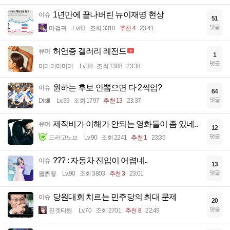
1년만에 끝나버린 뉴이재명 현상
이슈
51
댓글
마검귀
Lv.83
조회 3310
추천 4
23:41
허언증 갤러리 레전드
유머
1
댓글
머머머머머며
Lv.38
조회 1388
23:38
원하는 후보 안뽑으면 다 2찍임?
이슈
64
댓글
Disifi
Lv.39
조회 1797
추천 13
23:37
제작비가 이해가 안되는 영화들이 좀 있네..
유머
12
댓글
드라고노브
Lv.90
조회 2241
추천 1
23:35
??? : 자동차 진입이 어렵네..
이슈
13
댓글
꿻뻵뗗
Lv.90
조회 3803
추천 3
23:01
당원대회 치르는 민주당의 최대 문제
이슈
20
댓글
진겟타원
Lv.70
조회 2701
추천 8
22:49