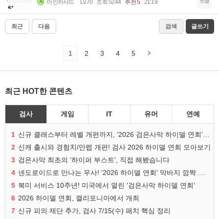
댓글
아인하샤드
Lv.70
조회 5244
추천 5
21:19
최근
다음
검색
글쓰기
1
2
3
4
5
최근 HOT한 콘텐츠
검사
게임
IT
유머
연예
1
신규 클래스부터 레벨 개편까지, '2026 검은사막 하이델 연회' 총정리
2
신캐 출시와 경험치/만렙 개편! 검사 2026 하이델 연회 모아보기
3
검은사막 최초의 '하이퍼 부스트', 직접 해봤습니다
4
넨도로이드로 만나는 우사! '2026 하이델 연회' 막바지 깜짝 공개
5
북미 서비스 10주년! 미국에서 열린 '검은사막 하이델 연회'
6
2026 하이델 연회, 캘리포니아에서 개최
7
신규 피의 제단 추가, 검사 7/15(수) 패치 핵심 정리