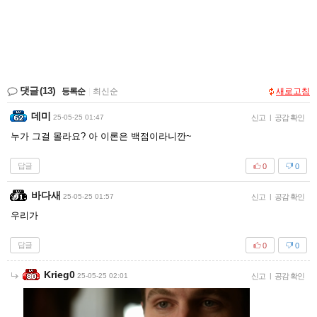
댓글
(13)
등록순
|
최신순
새로고침
데미
25-05-25 01:47
신고
|
공감 확인
누가 그걸 몰라요? 아 이론은 백점이라니깐~
답글
0
0
바다새
25-05-25 01:57
신고
|
공감 확인
우리가
답글
0
0
Krieg0
25-05-25 02:01
신고
|
공감 확인