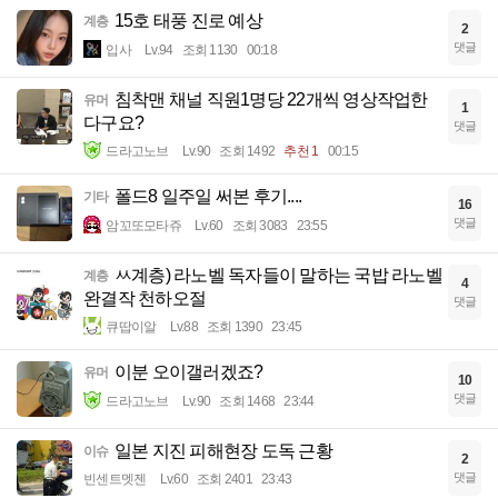
15호 태풍 진로 예상
계층
2
댓글
입사
Lv.94
조회 1130
00:18
침착맨 채널 직원1명당 22개씩 영상작업한
유머
1
다구요?
댓글
드라고노브
Lv.90
조회 1492
추천 1
00:15
폴드8 일주일 써본 후기....
기타
16
댓글
암꼬또모타쥬
Lv.60
조회 3083
23:55
ㅆ계층) 라노벨 독자들이 말하는 국밥 라노벨
계층
4
완결작 천하오절
댓글
큐땁이알
Lv.88
조회 1390
23:45
이분 오이갤러겠죠?
유머
10
댓글
드라고노브
Lv.90
조회 1468
23:44
일본 지진 피해현장 도독 근황
이슈
2
댓글
빈센트멧젠
Lv.60
조회 2401
23:43