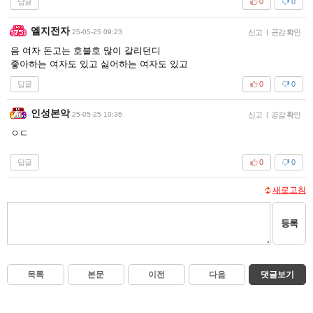
답글
0
0
엘지전자
25-05-25 09:23
신고
|
공감 확인
음 여자 돈고는 호불호 많이 갈리던디
좋아하는 여자도 있고 싫어하는 여자도 있고
답글
0
0
인성본악
25-05-25 10:36
신고
|
공감 확인
ㅇㄷ
답글
0
0
새로고침
등록
목록
본문
이전
다음
댓글보기