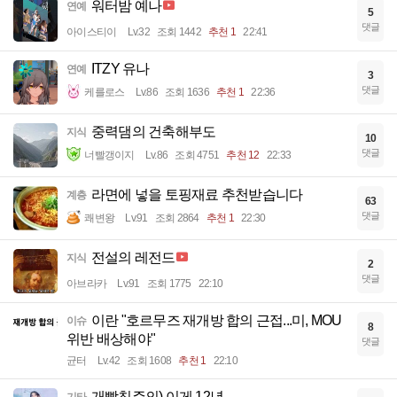
워터밤 예나
연예
5
댓글
아이스티이
Lv.32
조회 1442
추천 1
22:41
ITZY 유나
연예
3
댓글
케를로스
Lv.86
조회 1636
추천 1
22:36
중력댐의 건축해부도
지식
10
댓글
너빨갱이지
Lv.86
조회 4751
추천 12
22:33
라면에 넣을 토핑재료 추천받습니다
계층
63
댓글
쾌변왕
Lv.91
조회 2864
추천 1
22:30
전설의 레전드
지식
2
댓글
아브라카
Lv.91
조회 1775
22:10
이란 "호르무즈 재개방 합의 근접...미, MOU
이슈
8
위반 배상해야"
댓글
균터
Lv.42
조회 1608
추천 1
22:10
개빡침주의) 이게 12년
기타